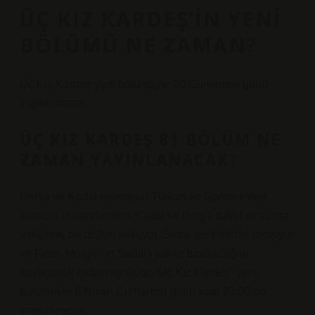
ÜÇ KIZ KARDEŞ’IN YENI
BÖLÜMÜ NE ZAMAN?
Üç Kız Kardeş yeni bölümüyle 20 Cumartesi günü
yayınlanacak.
ÜÇ KIZ KARDEŞ 81 BÖLÜM NE
ZAMAN YAYINLANACAK?
Derya ve Kartal evleniyor! Türkan ve Somer evlilik
sürecini hızlandırırken, Kartal ve Derya davul ve zurna
eşliğinde bir düğün kutluyor. Sadık ise Fatih’le tartışıyor
ve Fatih, Müjgan’ın Sadık’ı yalnız bırakacağını
söyleyerek evden ayrılıyor. “Üç Kız Kardeş” yeni
bölümüyle 6 Nisan Cumartesi günü saat 20.00’de
yayınlanacak.