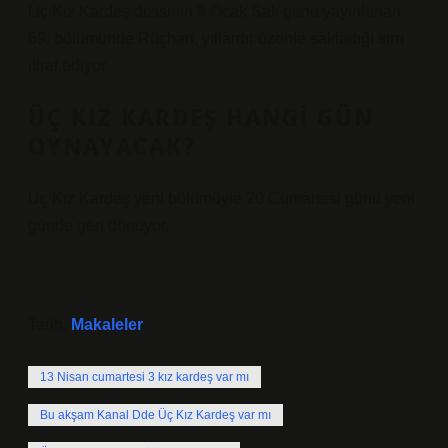
Üç Kız Kardeş dizisinin 9 Ocak Salı günü yayınlanan
69. bölümünde Rüçhan, yıllardır özenle sakladığı sırrı
itiraf ediyor.
ÜÇ KIZ KARDEŞ HANGI GÜN
OYNAYACAK?
Üç Kız Kardeş yeni bölümüyle 20 Cumartesi günü yeni
günde geri dönüyor.
Tarih:
Makaleler
13 Nisan cumartesi 3 kız kardeş var mı
Bu akşam Kanal Dde Üç Kız Kardeş var mı