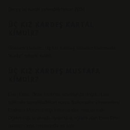
Derya ve Kartal evlendi!6 Nisan 2024
ÜÇ KIZ KARDEŞ KARTAL
KIMDIR?
Gökberk Demirci, Üç Kız Kardeş dizisinin kadrosuna
“Kartal” rolüyle katıldı.
ÜÇ KIZ KARDEŞ MUSTAFA
KIMDIR?
Eren Ören, Ocak 1998’de İstanbul’da doğdu. Lise
eğitimini tamamladıktan sonra Bahçeşehir Üniversitesi
Endüstri Mühendisliği bölümünden mezun oldu.
Öğrenciliği sırasında oyunculuk eğitimi alan Eren Öner,
Atasun Optik reklamında rol aldı.