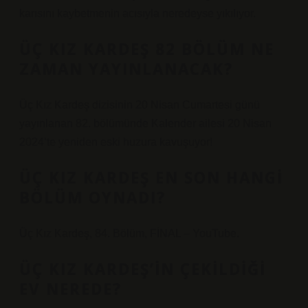
karısını kaybetmenin acısıyla neredeyse yıkılıyor.
ÜÇ KIZ KARDEŞ 82 BÖLÜM NE
ZAMAN YAYINLANACAK?
Üç Kız Kardeş dizisinin 20 Nisan Cumartesi günü
yayınlanan 82. bölümünde Kalender ailesi 20 Nisan
2024’te yeniden eski huzura kavuşuyor!
ÜÇ KIZ KARDEŞ EN SON HANGI
BÖLÜM OYNADI?
Üç Kız Kardeş, 84. Bölüm, FİNAL – YouTube.
ÜÇ KIZ KARDEŞ’IN ÇEKILDIĞI
EV NEREDE?