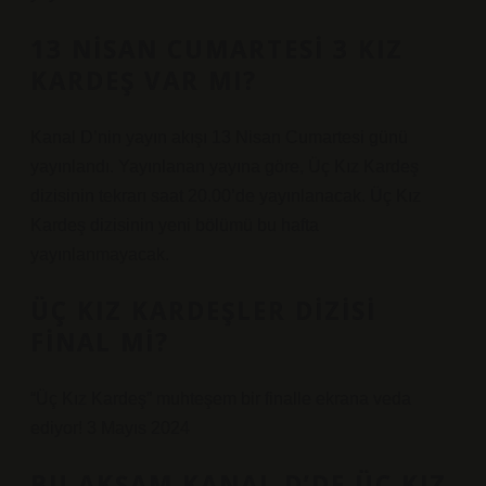
13 NISAN CUMARTESI 3 KIZ
KARDEŞ VAR MI?
Kanal D’nin yayın akışı 13 Nisan Cumartesi günü
yayınlandı. Yayınlanan yayına göre, Üç Kız Kardeş
dizisinin tekrarı saat 20.00’de yayınlanacak. Üç Kız
Kardeş dizisinin yeni bölümü bu hafta
yayınlanmayacak.
ÜÇ KIZ KARDEŞLER DIZISI
FINAL MI?
“Üç Kız Kardeş” muhteşem bir finalle ekrana veda
ediyor! 3 Mayıs 2024
BU AKŞAM KANAL D’DE ÜÇ KIZ