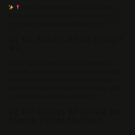
Nerede: Ayvalık merkezde, Foko Café yanı.
Google Haritalarda eski adıyla “Yalı Pansiyon” olan
“Yalı Akkoç” diye arama yaparak bulabilirsiniz.
ÜÇ KIZ KARDEŞ GÜNÜ DEĞIŞTI
MI?
Dizi, 17 Şubat Cumartesi (bu akşam) itibarıyla her
cumartesi yeni bölümleriyle izleyici karşısına çıkacak.
Birbirlerine çok yakın olan Türkan, Dön ve Derya
kardeşlerin hikayesini anlatan “Üç Kız Kardeş”, şimdi
cumartesi akşamı izleyicisiyle buluşacak.
ÜÇ KIZ KARDEŞ 82 BÖLÜM NE
ZAMAN YAYINLANACAK?