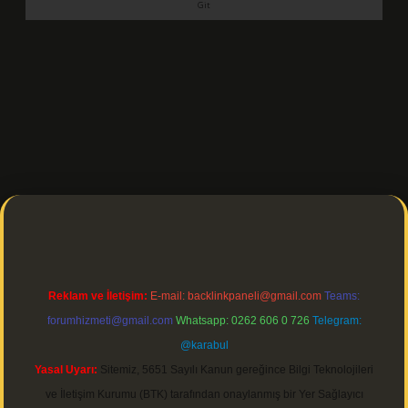
etgir.net/
betexper indir
Reklam ve İletişim:
E-mail:
backlinkpaneli@gmail.com
Teams:
forumhizmeti@gmail.com
Whatsapp: 0262 606 0 726
Telegram:
@karabul
Yasal Uyarı:
Sitemiz, 5651 Sayılı Kanun gereğince Bilgi Teknolojileri
ve İletişim Kurumu (BTK) tarafından onaylanmış bir Yer Sağlayıcı