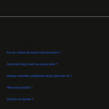
SIDEBAR
SON YAZILAR
Kur’an-ı Kerim’de insan nasıl tanımlanır ?
Ağustos 6, 2026
Ayrımcılık Suçu nedir ve cezası nedir ?
Ağustos 5, 2026
Arabayı rölantide çalıştırmak aküyü şarj eder mi ?
Ağustos 4, 2026
Altın nasıl çözülür ?
Temmuz 30, 2026
Zarif kız ne demek ?
Temmuz 29, 2026