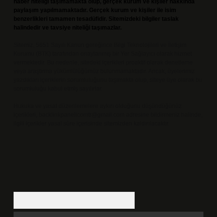
haber niteliği taşımamakta olup, gerçek kurum ve kişiler hakkında
paylaşım yapılmamaktadır. Gerçek kurum ve kişiler ile isim
benzerlikleri tamamen tesadüfidir. Sitemizdeki bilgiler taslak
halindedir ve tavsiye niteliği taşımazlar.
Sitemiz, 5651 Sayılı Kanun gereğince Bilgi Teknolojileri ve İletişim
Kurumu (BTK) tarafından onaylanmış bir Yer Sağlayıcı olarak hizmet
vermektedir. Bu nedenle, sitedeki içerikleri proaktif olarak denetleme
veya araştırma yükümlülüğümüz bulunmamaktadır. Ancak, üyelerimiz
yazdıkları içeriklerin sorumluluğunu taşımakta olup, siteye üye olarak bu
sorumluluğu kabul etmiş sayılırlar.
Hukuka ve yasal düzenlemelere aykırı olduğunu düşündüğünüz
içerikleri,
backlinkpanelicomtr@gmail.com
adresine bildirmeniz halinde,
ilgili içerikler yasal süre içerisinde sitemizden kaldırılacaktır.
Arama