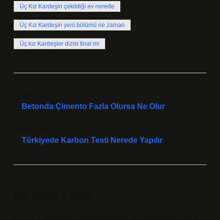
Üç Kız Kardeşin çekildiği ev nerede
Üç Kız Kardeşin yeni bölümü ne zaman
Üç kız Kardeşler dizisi final mi
Önceki Yazı
Betonda Çimento Fazla Olursa Ne Olur
Sonraki Yazı
Türkiyede Karbon Testi Nerede Yapılır
Bir yanıt yazın
E-posta adresiniz yayınlanmayacak.
Gerekli alanlar
*