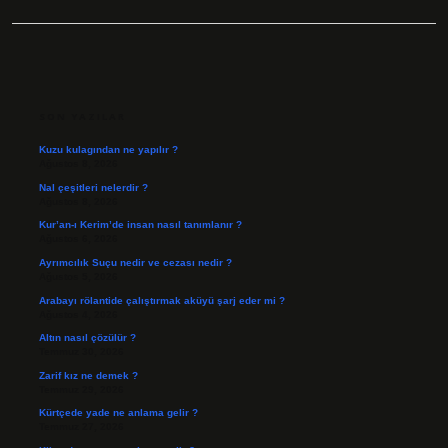
SIDEBAR
SON YAZILAR
Kuzu kulagından ne yapılır ?
Ağustos 8, 2026
Nal çeşitleri nelerdir ?
Ağustos 8, 2026
Kur’an-ı Kerim’de insan nasıl tanımlanır ?
Ağustos 6, 2026
Ayrımcılık Suçu nedir ve cezası nedir ?
Ağustos 5, 2026
Arabayı rölantide çalıştırmak aküyü şarj eder mi ?
Ağustos 4, 2026
Altın nasıl çözülür ?
Temmuz 30, 2026
Zarif kız ne demek ?
Temmuz 29, 2026
Kürtçede yade ne anlama gelir ?
Temmuz 27, 2026