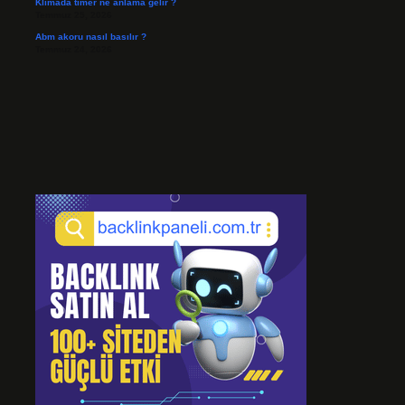
Klimada tımer ne anlama gelir ?
Temmuz 25, 2026
Abm akoru nasıl basılır ?
Temmuz 24, 2026