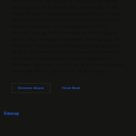
Üç Kız Kardeş’in yeni bölümü ne zaman? Üç Kız Kardeş
yeni bölümüyle 20 Cumartesi günü yayınlanacak. Üç Kız
Kardeş 81 bölüm ne zaman yayınlanacak? Derya ve Kartal
evleniyor! Türkan ve Somer evlilik sürecini hızlandırırken,
Kartal ve Derya davul ve zurna eşliğinde bir düğün
kutluyor. Sadık ise Fatih’le tartışıyor ve Fatih, Müjgan’ın
Sadık’ı yalnız bırakacağını söyleyerek evden ayrılıyor. “Üç
Kız Kardeş” yeni bölümüyle 6 Nisan Cumartesi günü saat
20.00’de yayınlanacak. 13 Nisan cumartesi 3 kız kardeş var
mı? Kanal D’nin yayın akışı 13 Nisan Cumartesi günü
yayınlandı. Yayınlanan yayına göre, Üç Kız Kardeş dizisinin
tekrarı saat 20.00’de yayınlanacak. Üç Kız Kardeş…
Üç
Devamını okuyun
Yorum Bırak
Kız
Kardeş
Dizisi
Yeni
Bölüm
Sitemap
Ne
Zaman