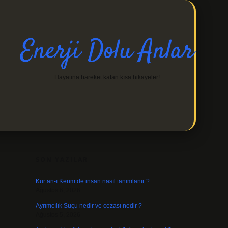
Enerji Dolu Anlar
Hayatına hareket katan kısa hikayeler!
SIDEBAR
https://ilbetgir.net/
betexper indir
SON YAZILAR
Kur’an-ı Kerim’de insan nasıl tanımlanır ?
Ağustos 6, 2026
Ayrımcılık Suçu nedir ve cezası nedir ?
Ağustos 5, 2026