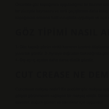
Öncelikle göz kapağınıza uyguladığınız far bazının üzer
bir yüzeyde kaymasını ve renk geçişlerinin daha kolay o
kapağınızın ortasına hafif vuruşlarla uygulayın ve aç
GÖZ TIPIMI NASIL 
1- Göz kapağı gözün renkli kısmının üzerine düşüyorsa
yuvarlak gözdür. 3- Aynaya doğrudan bakıldığında gözün
4- Dış açı iç açıdan daha darsa düşük gözdür.
CUT CREASE NE DEM
Cut crease makyajı nedir? En popüler göz makyajı uygu
gölgeli görünmesini sağlayan bir makyaj stilidir. Günlük 
davetler, doğum günleri ve etkinlikler için uygundur.