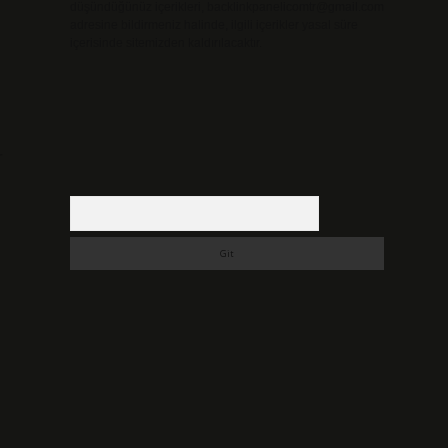
düşündüğünüz içerikleri,
backlinkpanelicomtr@gmail.com
adresine bildirmeniz halinde, ilgili içerikler yasal süre
içerisinde sitemizden kaldırılacaktır.
r
Arama