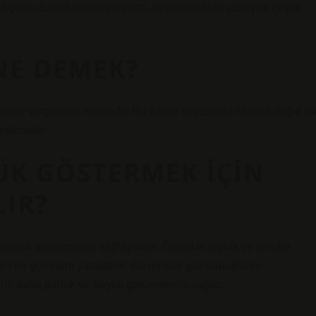
bi çoklu özelliklerinin yanı sıra, uygulandıkları yüzeyde çeşitli
NE DEMEK?
nlerle vurgulama sanatıdır. Bu teknik sayesinde cildiniz doğal bi
elecektir.
ÜK GÖSTERMEK IÇIN
LIR?
 parlak görünmesini sağlayabilir. Özellikle leylak ve pembe
ici bir görünüm yaratabilir. Bu renkler göz kapaklarını
zlerin daha parlak ve büyük görünmesini sağlar.