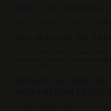
KAÇ ÇEŞIT MAKYAJ 
Hangi makyaj çeşitleri var? Gündüz makyajı, dizi makya
SFX MAKYAJ NE DE
PLASTİK, SFX MAKYAJI Sinema makyajı (efekt makyajı), 
ölçüde oyuncuya uygulanan makyajdır. Sinema makyajı öze
vb. yardımıyla yapılır.
KAMUFLAJ MAKYAJI
MAKYAJDAN FARKI 
Kamuflaj makyaj kozmetikleri, özel içeriklere sahip ür