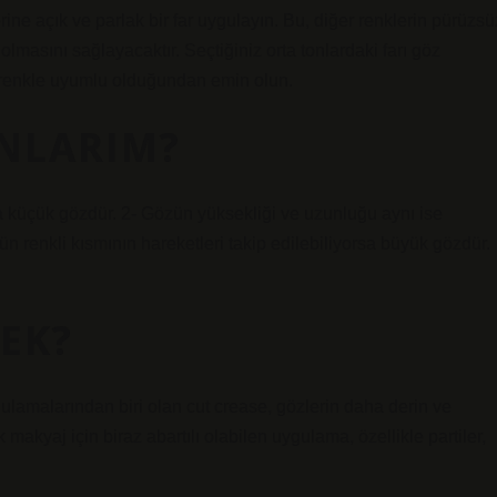
ine açık ve parlak bir far uygulayın. Bu, diğer renklerin pürüzsü
lmasını sağlayacaktır. Seçtiğiniz orta tonlardaki farı göz
ık renkle uyumlu olduğundan emin olun.
ANLARIM?
 küçük gözdür. 2- Gözün yüksekliği ve uzunluğu aynı ise
 renkli kısmının hareketleri takip edilebiliyorsa büyük gözdür.
EK?
lamalarından biri olan cut crease, gözlerin daha derin ve
makyaj için biraz abartılı olabilen uygulama, özellikle partiler,