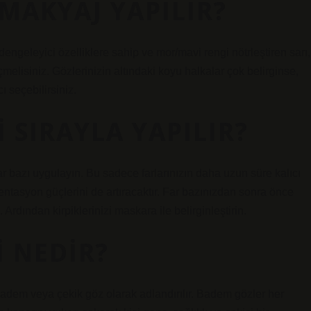
MAKYAJ YAPILIR?
dengeleyici özelliklere sahip ve mor/mavi rengi nötrleştiren sarı,
eçmelisiniz. Gözlerinizin altındaki koyu halkalar çok belirginse,
ı seçebilirsiniz.
 SIRAYLA YAPILIR?
r bazı uygulayın. Bu sadece farlarınızın daha uzun süre kalıcı
asyon güçlerini de artıracaktır. Far bazınızdan sonra önce
 Ardından kirpiklerinizi maskara ile belirginleştirin.
I NEDIR?
badem veya çekik göz olarak adlandırılır. Badem gözler her