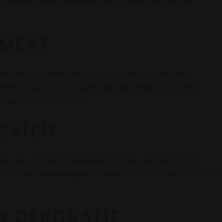
enarını yukarı çekerek kişi genç, sağlıklı ve çekici bir
EMEK?
ve Grida gibi derin deniz taş balıklarının avlanmasında
kleri ve parlak yüzeyi sayesinde ışığı depolar ve yansıtır,
tespit etmelerini sağlar.
EKICI?
uğunu ve 173 toplam eşleşmeden 47’sini veya %27,17’sini
%21,97’siyle kahverengiydi, ardından %16,76 ile yeşil, %15,03 ile
N DEKORATIF