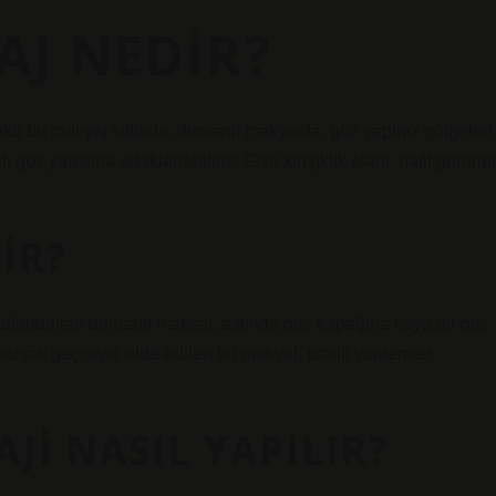
AJ NEDIR?
nkü bu makyaj stilinde, dumanlı makyajda, göz yapınız gölgeleri
ı göz yapısına odaklanabiliriz: Gizli kırışıklık alanı, hafif görüne
IR?
landırılan dumanlı makyaj, aslında göz kapağına koyu bir göz
umuşak geçişiyle elde edilen bu makyaj, pratik yöntemler
JI NASIL YAPILIR?