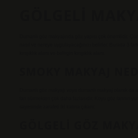
GÖLGELI MAKY
Dumanlı göz makyajında ​​göz yapısı çok önemlidir. Çü
nasıl ve nereye uygulayacağınızı belirler. Burada 3 farkl
kırışıklık alanı ve belirgin kırışıklık alanı.
SMOKY MAKYAJ NED
Dumanlı göz makyajı veya dumanlı makyaj olarak da ad
farı sürmekten çok daha fazlasıdır. Koyu göz farının y
sayesinde zarafeti iki katına çıkarır.
GÖLGELI GÖZ MAKYA