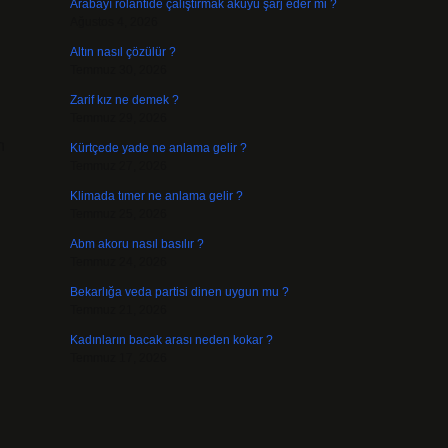
Arabayı rölantide çalıştırmak aküyü şarj eder mi ?
Ağustos 4, 2026
Altın nasıl çözülür ?
Temmuz 30, 2026
Zarif kız ne demek ?
Temmuz 29, 2026
n
Kürtçede yade ne anlama gelir ?
Temmuz 27, 2026
Klimada tımer ne anlama gelir ?
Temmuz 25, 2026
Abm akoru nasıl basılır ?
Temmuz 24, 2026
Bekarlığa veda partisi dinen uygun mu ?
Temmuz 21, 2026
Kadınların bacak arası neden kokar ?
Temmuz 17, 2026