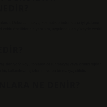
NEDIR?
ünlerdir. Dekoratif makyaj kozmetiklerinden daha iyi gizleme
bi çoklu özelliklerinin yanı sıra, uygulandıkları yüzeyde çeşitli
EDIR?
” deniyor? Koyu tonlarda cesur makyaj veya kırmızı rujdan
 hiç kullanılmamış izlenimi veren bir makyaj stilidir.
NLARA NE DENIR?