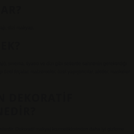
VAR?
jı, dizi makyajı.
MEK?
sinema, tiyatro ve dizi gibi setlerde sahnenin gerektirdiği
l fırçalar, malzemeler, özel yapıştırıcılar, aletler, maskeler
N DEKORATIF
NEDIR?
ünlerdir. Dekoratif makyaj kozmetiklerinden daha iyi gizleme