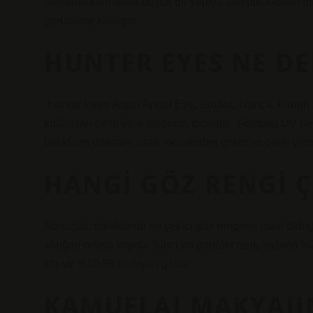
zamankinden daha büyük bir yapıya sahiptir. Gözün dış k
görünüme kavuşur.
HUNTER EYES NE D
·Hunter Eyes Angel Angel Eye, Sinarit, Trança, Fangri 
kullanılan canlı yem daldırma topudur. ·Fosforlu UV ren
balıkların dikkatini uzak mesafeden çeker ve canlı yemi 
HANGI GÖZ RENGI Ç
Sonuçlar, erkeklerde en çekici göz renginin mavi old
aldığını ortaya koydu. İkinci en popüler renk, oyların 
ela ve %10,98 ile siyah geldi.
KAMUFLAJ MAKYAJI