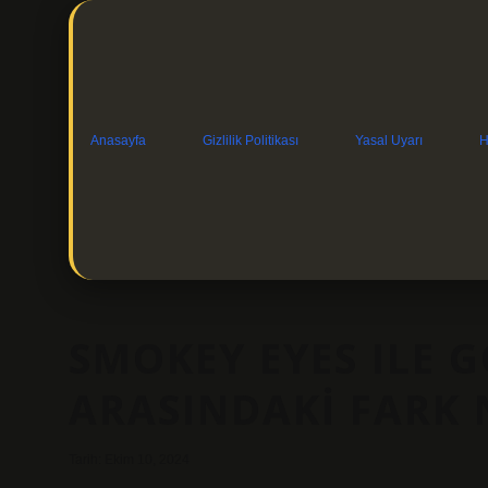
Anasayfa
Gizlilik Politikası
Yasal Uyarı
H
SMOKEY EYES ILE 
ARASINDAKI FARK 
Tarih: Ekim 10, 2024