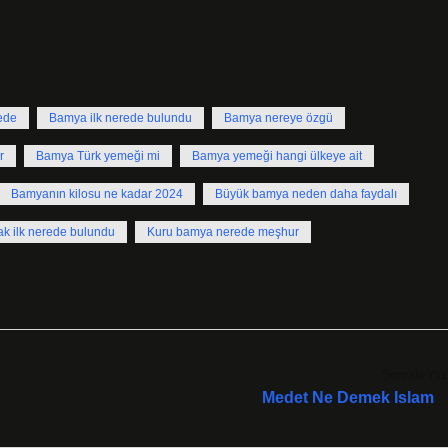
ede
Bamya ilk nerede bulundu
Bamya nereye özgü
r
Bamya Türk yemeği mi
Bamya yemeği hangi ülkeye ait
Bamyanın kilosu ne kadar 2024
Büyük bamya neden daha faydalı
k ilk nerede bulundu
Kuru bamya nerede meşhur
Sonraki Yaz
Medet Ne Demek Islam