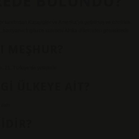
REDE BULUNDU?
er tarafından Karayipler ve Amerika’ya getirilmiş ve özellikle
, bamyanın İngilizce kelimesi Afrika dillerinden gelmektedir.
SI MEŞHUR?
 21. Türkiye’de yetiştirilir.
I ÜLKEYE AIT?
satır
IDIR?