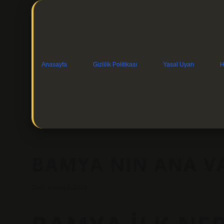
Anasayfa
Gizlilik Politikası
Yasal Uyarı
H
BAMYA NIN ANA VA
Tarih: Kasım 5, 2024