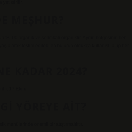
tiştirilir.
DE MEŞHUR?
%100 organik ve sertifikalı organiktir. Aydın bölgesinin her
aş olarak teslim edilebilen bu ürün oldukça kullanışlı olup her
NE KADAR 2024?
rihi: 17 Ekim
GI YÖREYE AIT?
k menülerinde önemli bir atıştırmalıktır.