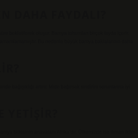
N DAHA FAYDALI?
re bekletilerek oluşur. Bamya tohumları birçok fayda içerir.
amamlamamıştır. Bu nedenle büyük bamya baklalarının daha
IR?
nde bağışıklığı artırır. Mide bağırsak sindirim sorunlarına iyi
 YETIŞIR?
Bamya bitkisinin anavatanı Afrika’dır. Ülkemizde ise ılıman iklim