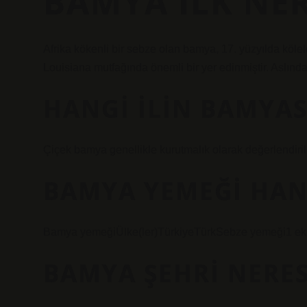
BAMYA ILK NE
Afrika kökenli bir sebze olan bamya, 17. yüzyılda kölel
Louisiana mutfağında önemli bir yer edinmiştir. Aslında
HANGI ILIN BAMYA
Çiçek bamya genellikle kurutmalık olarak değerlendirilir.
BAMYA YEMEĞI HANG
Bamya yemeğiÜlke(ler)TürkiyeTürkSebze yemeği1 ek 
BAMYA ŞEHRI NERES