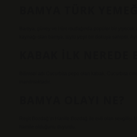
BAMYA TÜRK YEMEĞ
Bamya, güney ve Hint mutfağında popüler bir yiyecek ol
kaynağı olan bamya, tüylü yeşil bir dokuya sahiptir. Ayrıc
KABAK ILK NEREDE
Bilimsel adı Cucurbita pepo olan kabak, Cucurbita cinsin
inanılmaktadır.
BAMYA OLAYI NE?
Reşit Bozdağ’ın Hanife Bozdağ ile evli olan sevgilisi
hamile olduğunu duyurdu.