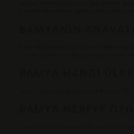
Bamyan veya Bamiyan (Farsça: بامیان, Bāmyān; ayrıca Bamiyan ve Bamian) Afganistan’da bir şehirdir, Bamyan
Eyaletinin idari merkezidir. Şehir başkent Kabil’e 240 k
BAMYANIN ANAVATA
Ebegümecigiller familyasına ait olan bamyanın (İngiliz
Hindistan ve Afrika’dır. Bitkisel özellikleri nedeniyle yıl
BAMYA HANGI ÜLKE
Tarihçe. Bamya Afrika’ya özgü bir bitkidir.Tarihçe. Bamya
BAMYA NEREYE ÖZG
Avrupa’da Abelmoschus esculentus olarak bilinen bamy