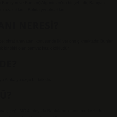
m uzaklıktadır. Batıda yer almaktadır.
NI NERESI?
ce: okra) anavatanı konusunda iki yer öne çıkmaktadır. Bunlar
lık bir bitki olan bamya; kazık köklüdür.
DE?
 Afrika’ya özgü bir bitkidir.
Ü?
a çiçeği. MÖ 4. binyılda Bantuların kıtanın merkezinden