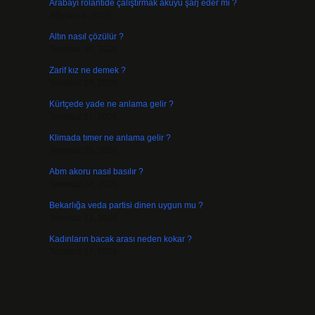
Arabayı rölantide çalıştırmak aküyü şarj eder mi ?
Ağustos 4, 2026
Altın nasıl çözülür ?
Temmuz 30, 2026
Zarif kız ne demek ?
Temmuz 29, 2026
Kürtçede yade ne anlama gelir ?
Temmuz 27, 2026
Klimada tımer ne anlama gelir ?
Temmuz 25, 2026
Abm akoru nasıl basılır ?
Temmuz 24, 2026
Bekarlığa veda partisi dinen uygun mu ?
Temmuz 21, 2026
Kadınların bacak arası neden kokar ?
Temmuz 17, 2026