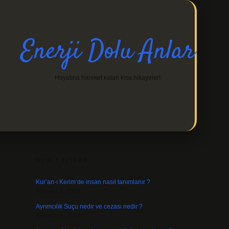
Enerji Dolu Anlar
Hayatına hareket katan kısa hikayeler!
SIDEBAR
https://ilbetgir.net/
SON YAZILAR
Kur’an-ı Kerim’de insan nasıl tanımlanır ?
Ağustos 6, 2026
Ayrımcılık Suçu nedir ve cezası nedir ?
Ağustos 5, 2026