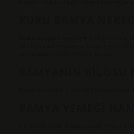
koşullarının hüküm sürdüğü Akdeniz bölgesinde bamya ye
KURU BAMYA NERE
Kurutulmuş organik bamya Aydın ilinde bulunmakta olup 
yerinde bulunabilen ve her mevsim, yaz kış kuru veya y
türlü derdinize veya yemeğinize kullanılabilir.
BAMYANIN KILOSU 
Kilogram fiyatı (haftalık): 1.400,00 ₺ Son güncelleme ta
BAMYA YEMEĞI HAN
Orta Anadolu’da yapılan bamya çorbası, Konya’nın klasi