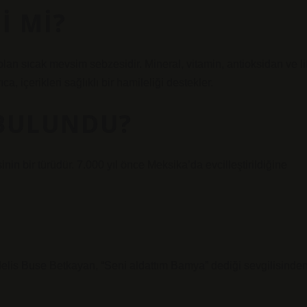
I MI?
an sıcak mevsim sebzesidir. Mineral, vitamin, antioksidan ve li
a, içerikleri sağlıklı bir hamileliği destekler.
 BULUNDU?
in bir türüdür. 7.000 yıl önce Meksika’da evcilleştirildiğine
 Melis Buse Betkayan, “Seni aldattım Bamya” dediği sevgilisinde