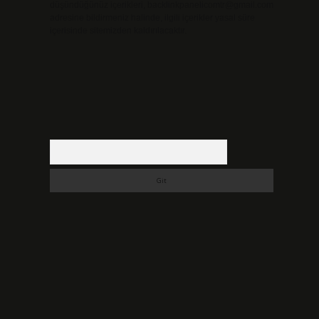
düşündüğünüz içerikleri,
backlinkpanelicomtr@gmail.com
adresine bildirmeniz halinde, ilgili içerikler yasal süre
içerisinde sitemizden kaldırılacaktır.
Arama