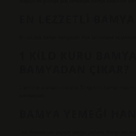
doğuya ve güneye göç etmesiyle bamya Afrika’nın temel
EN LEZZETLI BAMYA
En lezzetli bamya hangisidir diye bir soruyla karşılaşır
1 KILO KURU BAMYA
BAMYADAN ÇIKAR?
1 dekarlık alandan ortalama 50 kg kuru bamya elde ed
edilmektedir.
BAMYA YEMEĞI HAN
Orta Anadolu’da yapılan bamya çorbası, Konya’nın klasi