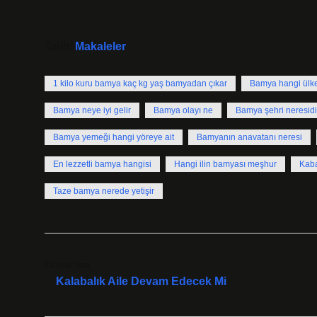
Tarih:
Makaleler
1 kilo kuru bamya kaç kg yaş bamyadan çıkar
Bamya hangi ülk
Bamya neye iyi gelir
Bamya olayı ne
Bamya şehri neresidi
Bamya yemeği hangi yöreye ait
Bamyanın anavatanı neresi
En lezzetli bamya hangisi
Hangi ilin bamyası meşhur
Kaba
Taze bamya nerede yetişir
Önceki Yazı
Kalabalık Aile Devam Edecek Mi