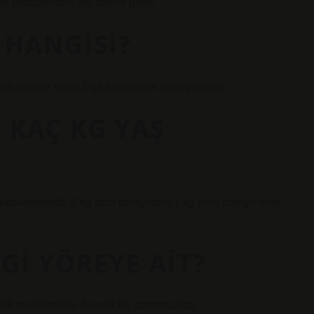
 gıdalarından biri haline geldi.
 HANGISI?
sak elbette kınalı Ege bamyasını söyleyebiliriz.
 KAÇ KG YAŞ
ilebilmektedir. 6 kg taze bamyadan 1 kg kuru bamya elde
GI YÖREYE AIT?
k menülerinde önemli bir atıştırmalıktır.