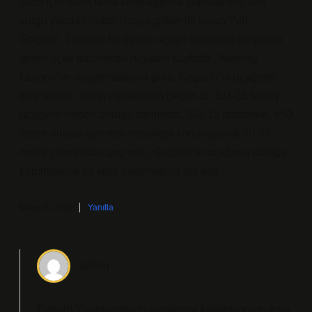
Öldü için daha fazla karşılaştırma yapılabilirdi. Asıl
vurgu yapılan nokta Uzaya giden ilk insan Yuri
Gagarin, 1968’de bir eğitim uçuşu sırasında meydana
gelen uçak kazasında hayatını kaybetti . Aleksey
Leonov’un araştırmalarına göre, Gagarin’in uçağının
düşmesine, yakın mesafeden geçen bir SU-15 savaş
uçağının neden olduğu belirlendi. SU-15 pilotunun, 450
metre olması gereken mesafeyi korumayarak 10-15
metre yakınlıktan geçmesi, Gagarin’in uçağının paniğe
kapılmasına ve yere çakılmasına yol açtı.
Mayıs 5, 2026
Yanıtla
admin
Patron! Yorumlarınızın tamamına katılmıyorum, ama