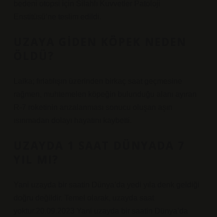
bedeni otopsi için Silahlı Kuvvetler Patoloji
Enstitüsü’ne teslim edildi.
UZAYA GIDEN KÖPEK NEDEN
ÖLDÜ?
Laika; fırlatılışın üzerinden birkaç saat geçmesine
rağmen, muhtemelen köpeğin bulunduğu alanı ayıran
R-7 roketinin arızalanması sonucu oluşan aşırı
ısınmadan dolayı hayatını kaybetti.
UZAYDA 1 SAAT DÜNYADA 7
YIL MI?
Yani uzayda bir saatin Dünya’da yedi yıla denk geldiği
doğru değildir. Temel olarak, uzayda saat
yoktur.20.09.2023 Yani uzayda bir saatin Dünya’da