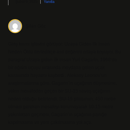
Şubat 9, 2025
Yanıtla
Şilan Göz
Giriş kısmı işlevini görüyor; Uzaya Giden Ilk Insan
Neden Öldü ilerledikçe asıl değerini ortaya koyuyor. Bu
paragraf Uzaya giden ilk insan Yuri Gagarin, 1968’de
bir eğitim uçuşu sırasında meydana gelen uçak
kazasında hayatını kaybetti . Aleksey Leonov’un
araştırmalarına göre, Gagarin’in uçağının düşmesine,
yakın mesafeden geçen bir SU-15 savaş uçağının
neden olduğu belirlendi. SU-15 pilotunun, 450 metre
olması gereken mesafeyi korumayarak 10-15 metre
yakınlıktan geçmesi, Gagarin’in uçağının paniğe
kapılmasına ve yere çakılmasına yol açtı.