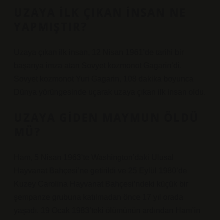
UZAYA ILK ÇIKAN INSAN NE
YAPMIŞTIR?
Uzaya çıkan ilk insan, 12 Nisan 1961’de tarihi bir
başarıya imza atan Sovyet kozmonot Gagarin’di.
Sovyet kozmonot Yuri Gagarin, 108 dakika boyunca
Dünya yörüngesinde uçarak uzaya çıkan ilk insan oldu.
UZAYA GIDEN MAYMUN ÖLDÜ
MÜ?
Ham, 5 Nisan 1963’te Washington’daki Ulusal
Hayvanat Bahçesi’ne getirildi ve 25 Eylül 1980’de
Kuzey Carolina Hayvanat Bahçesi’ndeki küçük bir
şempanze grubuna katılmadan önce 17 yıl orada
yaşadı. 19 Ocak 1983’teki ölümünün ardından Ham’in