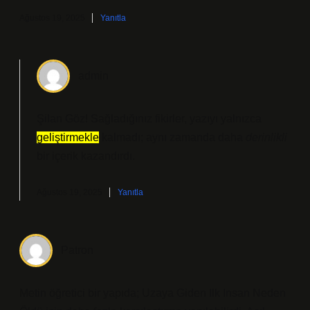
Ağustos 19, 2025
Yanıtla
admin
Şilan Göz! Sağladığınız fikirler, yazıyı yalnızca
geliştirmekle
kalmadı; aynı zamanda daha
derinlikli
bir içerik kazandırdı.
Ağustos 19, 2025
Yanıtla
Patron
Metin öğretici bir yapıda; Uzaya Giden Ilk Insan Neden