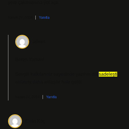
yere çakılmasına yol açtı.
Kasım 27, 2024
Yanıtla
admin
Beren Yaman!
Sevgili katkılarınız sayesinde yazının dili
sadeleşti
,
anlatımı daha
anlaşılır
hale geldi.
Kasım 27, 2024
Yanıtla
Emin Koç