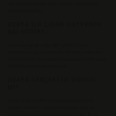
yedi yıla denk geldiği doğru değildir. Temel olarak,
uzayda saat yoktur.
UZAYA ILK ÇIKAN HAYVANIN
ADI NEDIR?
Ünlü uzay köpeği Laika 1957 yılında Dünya
yörüngesine uçtu ve orada ölen ilk canlı yaratık oldu.
Üzerine birçok cihaz takılarak uzaya gönderilen köpek,
1600 km’ye kadar menzile ulaştı.
UZAYA GERÇEKTEN GIDILDI
MI?
Ancak 12 Nisan 1961’de Sovyet kozmonot Yuri
Gagarin, Vostok 1 uzay aracında uzaya uçan ve
Dünya’nın yörüngesine giren ilk insan oldu. Buna