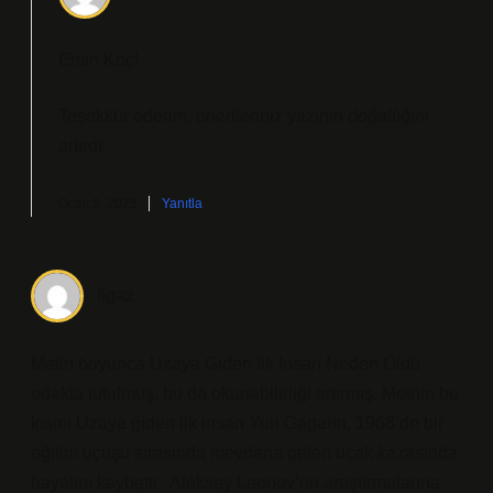
Emin Koç!
Teşekkür ederim, önerileriniz yazının
doğallığını
artırdı.
Ocak 3, 2025
Yanıtla
Ilgaz
Metin boyunca Uzaya Giden Ilk Insan Neden Öldü
odakta tutulmuş, bu da okunabilirliği artırmış. Metnin bu
kısmı Uzaya giden ilk insan Yuri Gagarin, 1968’de bir
eğitim uçuşu sırasında meydana gelen uçak kazasında
hayatını kaybetti . Aleksey Leonov’un araştırmalarına