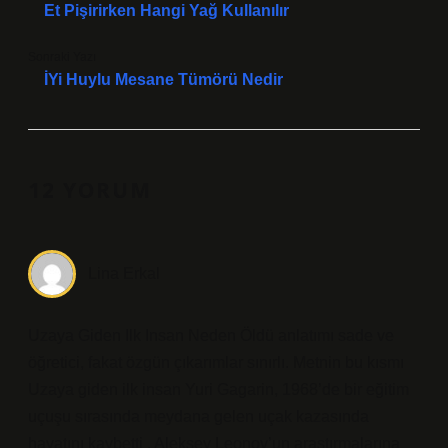
Et Pişirirken Hangi Yağ Kullanılır
Sonraki Yazı
İYi Huylu Mesane Tümörü Nedir
12 YORUM
Lina Erkal
Uzaya Giden Ilk Insan Neden Öldü anlatımı sade ve
öğretici, fakat özgün çıkarımlar sınırlı. Metnin bu kısmı
Uzaya giden ilk insan Yuri Gagarin, 1968’de bir eğitim
uçuşu sırasında meydana gelen uçak kazasında
hayatını kaybetti . Aleksey Leonov’un araştırmalarına