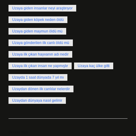
Uzaya giden insanlar neyi araştırıyor
Uzaya giden köpek neden öldü
Uzaya giden maymun öldü mü
Uzaya gönderilen ilk canlı öldü mü
Uzaya ilk çıkan hayvanın adı nedir
Uzaya ilk çıkan insan ne yapmıştır
Uzaya kaç ülke gitti
Uzayda 1 saat dünyada 7 yıl mı
Uzaydan dönen ilk canlılar nelerdir
Uzaydan dünyaya nasıl gelinir
Önceki Yazı