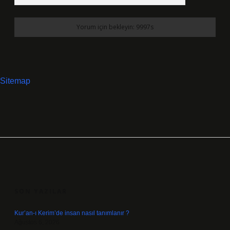
Sitemap
SIDEBAR
SON YAZILAR
Kur’an-ı Kerim’de insan nasıl tanımlanır ?
Ağustos 6, 2026