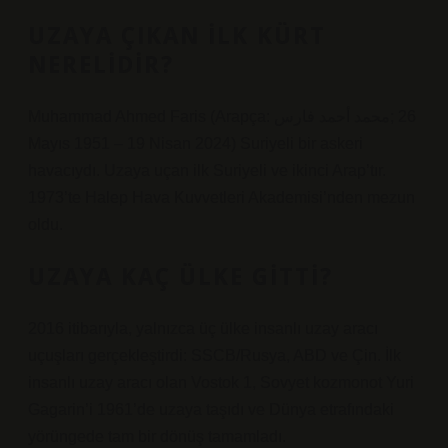
UZAYA ÇIKAN ILK KÜRT
NERELIDIR?
Muhammad Ahmed Faris (Arapça: محمد أحمد فارس‎; 26
Mayıs 1951 – 19 Nisan 2024) Suriyeli bir askeri
havacıydı. Uzaya uçan ilk Suriyeli ve ikinci Arap’tır.
1973’te Halep Hava Kuvvetleri Akademisi’nden mezun
oldu.
UZAYA KAÇ ÜLKE GITTI?
2016 itibarıyla, yalnızca üç ülke insanlı uzay aracı
uçuşları gerçekleştirdi: SSCB/Rusya, ABD ve Çin. İlk
insanlı uzay aracı olan Vostok 1, Sovyet kozmonot Yuri
Gagarin’i 1961’de uzaya taşıdı ve Dünya etrafındaki
yörüngede tam bir dönüş tamamladı.