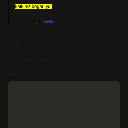
katkınız değerliydi
.
Mayıs 5, 2026
Yanıtla
Bir yanıt yazın
E-posta adresiniz yayınlanmayacak.
Gerekli alanlar
*
ile işaretlenmişlerdir
Yorum