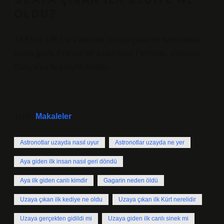
OLDU?
18 Ekim 1963’te Felicette, uzaya çıkan ilk kedi olarak
tarihe geçti. Fransız bir kadın olan Felicette, uzaydan
Dünya’ya başarıyla döndü.
Tarih:
Makaleler
Astronotlar uzayda nasıl uyur
Astronotlar uzayda ne yer
Aya giden ilk insan nasıl geri döndü
Aya ilk giden canlı kimdir
Gagarin neden öldü
Uzaya çıkan ilk kediye ne oldu
Uzaya çıkan ilk Kürt nerelidir
Uzaya gerçekten gidildi mi
Uzaya giden ilk canlı sinek mi