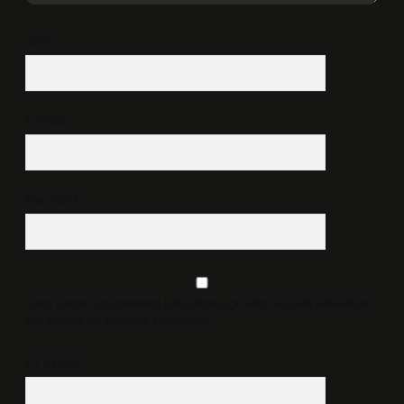
İsim*
E-Posta*
Web Sitesi
Daha sonraki yorumlarımda kullanılması için adım, e-posta adresim ve
site adresim bu tarayıcıya kaydedilsin.
6 + 2 kaçtır?
*