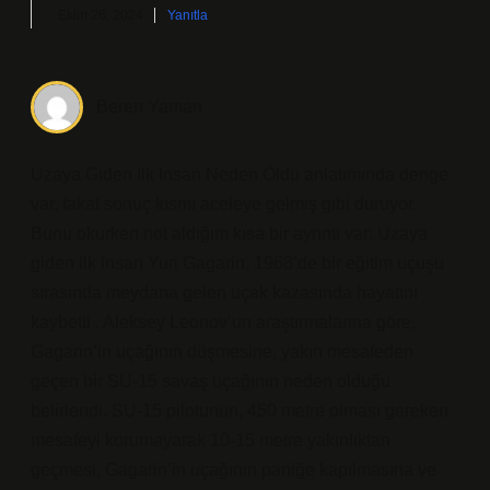
Ekim 26, 2024
Yanıtla
Beren Yaman
Uzaya Giden Ilk Insan Neden Öldü anlatımında denge
var, fakat sonuç kısmı aceleye gelmiş gibi duruyor.
Bunu okurken not aldığım kısa bir ayrıntı var: Uzaya
giden ilk insan Yuri Gagarin, 1968’de bir eğitim uçuşu
sırasında meydana gelen uçak kazasında hayatını
kaybetti . Aleksey Leonov’un araştırmalarına göre,
Gagarin’in uçağının düşmesine, yakın mesafeden
geçen bir SU-15 savaş uçağının neden olduğu
belirlendi. SU-15 pilotunun, 450 metre olması gereken
mesafeyi korumayarak 10-15 metre yakınlıktan
geçmesi, Gagarin’in uçağının paniğe kapılmasına ve