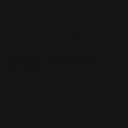
YER?
Astronotların görevi süresince uzayda kuru gıda ve
konserve taze meyve bol miktarda bulunur. Acil
durumlar için üç haftalık gıda depolanır. Yirmi yıl önce,
astronotlar suya kurutulmuş toz gıda ekler ve pipetlerle
içerlerdi.
UZAYDAN DÜNYAYA NASIL
GELINIR?
Dünya’ya dönüş süreci, uzay aracını ISS’ye bağlayan
kapının kapanması ve aracın ISS’den uzaklaşmaya
başlamasıyla başlar. Uzay aracı ISS’den ayrıldığında,
motorları kapalı halde istasyondan farklı bir yörüngede
hareket etmeye başlar ve daha sonra yerçekimi
nedeniyle Dünya’ya doğru çekilir.