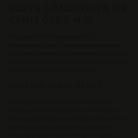
UZAYA GÖNDERILEN ILK
CANLI ÖLDÜ MÜ?
2002 yılında ABD’de düzenlenen bir uzay
konferansında, dönemin Sovyet uzay araştırmalarının
önde gelen isimlerinden Dmitri Malaşenkov, “Laika”nın
roketin fırlatılmasının yol açtığı rahatsızlık ve acı sonucu
birkaç saat içinde öldüğünü açıklamıştı.
GAGARIN NEDEN ÖLDÜ?
Tarihi uçuşunun ardından başka ülkelere birçok
seyahat yaptı ve 1962’den itibaren Yüksek Sovyet
milletvekili olarak görev yaptı. Gagarin, sözde rutin bir
eğitim uçuşu sırasında iki kişilik bir jetin düşmesi
sonucu başka bir pilotla birlikte hayatını kaybetti. 31