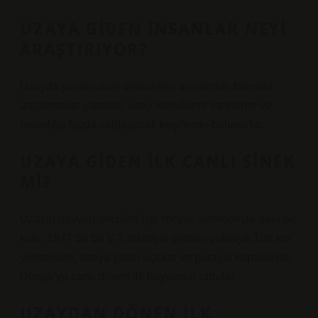
UZAYA GIDEN INSANLAR NEYI
ARAŞTIRIYOR?
Uzayda yaşam olup olmadığını araştırırlar, bilimsel
araştırmalar yaparlar, uzay koşullarını incelerler ve
insanlığa fayda sağlayacak keşiflerde bulunurlar.
UZAYA GIDEN ILK CANLI SINEK
MI?
Uzayın hayvan öncüleri İşte meyve sinekleriyle dolu bir
kutu. 1947’de bir V-2 roketiyle yerden yaklaşık 109 km
yükseldiler, uzaya yakın uçtular ve paraşüt kapsülüyle
Dünya’ya canlı dönen ilk hayvanlar oldular.
UZAYDAN DÖNEN ILK