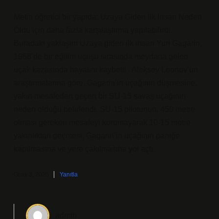
Metin öğretici bir yapıda; Uzaya Giden Ilk Insan Neden
Öldü için daha fazla karşılaştırma yapılabilirdi.
Buradaki yaklaşım Uzaya giden ilk insan Yuri Gagarin,
1968’de bir eğitim uçuşu sırasında meydana gelen
uçak kazasında hayatını kaybetti . Aleksey Leonov’un
araştırmalarına göre, Gagarin’in uçağının düşmesine,
yakın mesafeden geçen bir SU-15 savaş uçağının
neden olduğu belirlendi. SU-15 pilotunun, 450 metre
olması gereken mesafeyi korumayarak 10-15 metre
yakınlıktan geçmesi, Gagarin’in uçağının paniğe
kapılmasına ve yere çakılmasına yol açtı.
Ocak 3, 2025
Yanıtla
admin