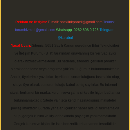
Reklam ve İletişim:
E-mail:
backlinkpaneli@gmail.com
Teams:
forumhizmeti@gmail.com
Whatsapp: 0262 606 0 726
Telegram:
@karabul
Yasal Uyarı:
Sitemiz, 5651 Sayılı Kanun gereğince Bilgi Teknolojileri
ve İletişim Kurumu (BTK) tarafından onaylanmış bir Yer Sağlayıcı
olarak hizmet vermektedir. Bu nedenle, sitedeki içerikleri proaktif
olarak denetleme veya araştırma yükümlülüğümüz bulunmamaktadır.
Ancak, üyelerimiz yazdıkları içeriklerin sorumluluğunu taşımakta olup,
siteye üye olarak bu sorumluluğu kabul etmiş sayılırlar. Bu internet
sitesi, herhangi bir marka, kurum veya şahıs şirketi ile hiçbir bağlantısı
bulunmamaktadır. Sitede yalnızca kendi hazırladığımız makaleler
paylaşılmaktadır. Burada yer alan içerikler haber niteliği taşımamakta
olup, gerçek kurum ve kişiler hakkında paylaşım yapılmamaktadır.
Gerçek kurum ve kişiler ile isim benzerlikleri tamamen tesadüfidir.