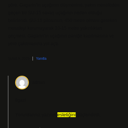
göre, Gagarin’in uçağının düşmesine, yakın mesafeden
geçen bir SU-15 savaş uçağının neden olduğu
belirlendi. SU-15 pilotunun, 450 metre olması gereken
mesafeyi korumayarak 10-15 metre yakınlıktan
geçmesi, Gagarin’in uçağının paniğe kapılmasına ve
yere çakılmasına yol açtı.
Şubat 9, 2025
Yanıtla
admin
Ilgaz!
Yorumlarınız yazının
estetiğini
güçlendirdi.