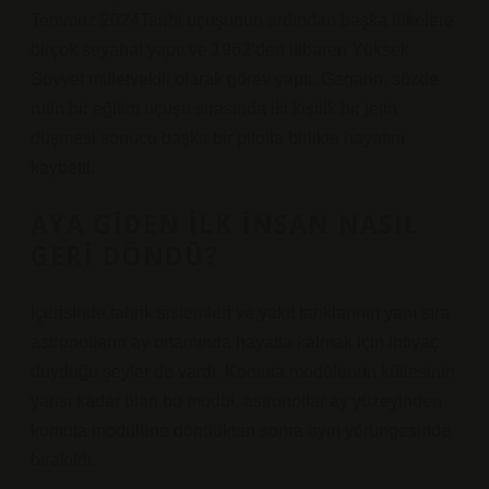
Temmuz 2024Tarihi uçuşunun ardından başka ülkelere
birçok seyahat yaptı ve 1962’den itibaren Yüksek
Sovyet milletvekili olarak görev yaptı. Gagarin, sözde
rutin bir eğitim uçuşu sırasında iki kişilik bir jetin
düşmesi sonucu başka bir pilotla birlikte hayatını
kaybetti.
AYA GIDEN ILK INSAN NASIL
GERI DÖNDÜ?
İçerisinde tahrik sistemleri ve yakıt tanklarının yanı sıra
astronotların ay ortamında hayatta kalmak için ihtiyaç
duyduğu şeyler de vardı. Komuta modülünün kütlesinin
yarısı kadar olan bu modül, astronotlar ay yüzeyinden
komuta modülüne döndükten sonra ayın yörüngesinde
bırakıldı.