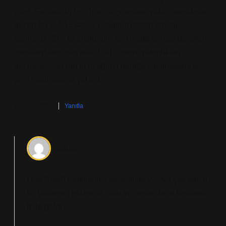
göre, Gagarin’in uçağının düşmesine, yakın mesafeden
geçen bir SU-15 savaş uçağının neden olduğu
belirlendi. SU-15 pilotunun, 450 metre olması gereken
mesafeyi korumayarak 10-15 metre yakınlıktan
geçmesi, Gagarin’in uçağının paniğe kapılmasına ve
yere çakılmasına yol açtı.
Ekim 26, 2024
Yanıtla
admin
Lina Erkal! Katkılarınız sayesinde yazıya çok yönlü
bir
yaklaşım
eklenmiş oldu ve metin
daha kapsamlı
hale geldi.