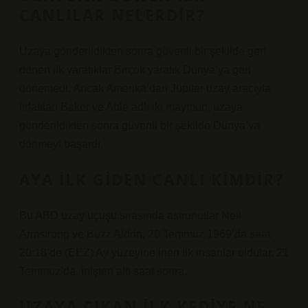
CANLILAR NELERDIR?
Uzaya gönderildikten sonra güvenli bir şekilde geri
dönen ilk yaratıklar Birçok yaratık Dünya’ya geri
dönemedi. Ancak Amerika’dan Jüpiter uzay aracıyla
fırlatılan Baker ve Able adlı iki maymun, uzaya
gönderildikten sonra güvenli bir şekilde Dünya’ya
dönmeyi başardı.
AYA ILK GIDEN CANLI KIMDIR?
Bu ABD uzay uçuşu sırasında astronotlar Neil
Armstrong ve Buzz Aldrin, 20 Temmuz 1969’da saat
20:18’de (EEZ) Ay yüzeyine inen ilk insanlar oldular. 21
Temmuz’da, inişten altı saat sonra.
UZAYA ÇIKAN ILK KEDIYE NE