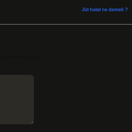
Sonraki Yaz
Jüt halat ne demek ?
le işaretlenmişlerdir