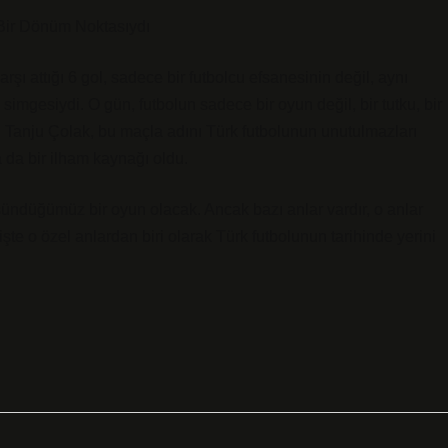
 Bir Dönüm Noktasıydı
ı attığı 6 gol, sadece bir futbolcu efsanesinin değil, aynı
mgesiydi. O gün, futbolun sadece bir oyun değil, bir tutku, bir
dı. Tanju Çolak, bu maçla adını Türk futbolunun unutulmazları
 da bir ilham kaynağı oldu.
ündüğümüz bir oyun olacak. Ancak bazı anlar vardır, o anlar
 işte o özel anlardan biri olarak Türk futbolunun tarihinde yerini