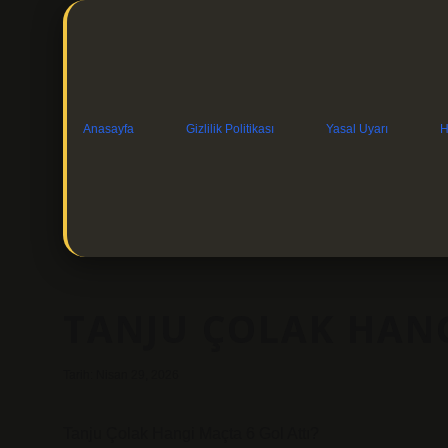
Anasayfa
Gizlilik Politikası
Yasal Uyarı
H
TANJU ÇOLAK HANG
Tarih: Nisan 29, 2026
Tanju Çolak Hangi Maçta 6 Gol Attı?