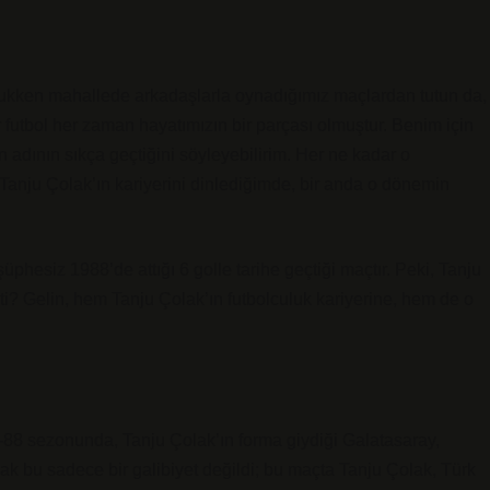
ocukken mahallede arkadaşlarla oynadığımız maçlardan tutun da,
 futbol her zaman hayatımızın bir parçası olmuştur. Benim için
n adının sıkça geçtiğini söyleyebilirim. Her ne kadar o
anju Çolak’ın kariyerini dinlediğimde, bir anda o dönemin
phesiz 1988’de attığı 6 golle tarihe geçtiği maçtır. Peki, Tanju
ti? Gelin, hem Tanju Çolak’ın futbolculuk kariyerine, hem de o
987-88 sezonunda, Tanju Çolak’ın forma giydiği Galatasaray,
cak bu sadece bir galibiyet değildi; bu maçta Tanju Çolak, Türk