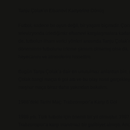
Tanju Çolak’ın Efsanevi Kariyerine Dönüş
Futbol, sadece bir oyun değil, bir yaşam biçimidir. Ç
televizyonda izlediğimiz efsanevi karşılaşmalara kadar
de, futbolun ilham verici yönleri arasında Tanju Çolak’ı
dönemlerin futbolunu izleme şansım olmamış olsa da, T
heyecanını ve atmosferini hissettim.
Bugün Tanju Çolak’a dair en unutulmaz anlardan biri, şü
Çolak hangi maçta 6 gol attı ve bu olay nasıl gerçekleş
meşhur maça biraz daha yakından bakalım.
1988’deki Tarihi Maç: Trabzonspor’a Karşı 6 Gol
1988 yılı, Türk futbolu için önemli bir yıl olmuştur. 1
Trabzonspor’a karşı inanılmaz bir galibiyet almıştı. An