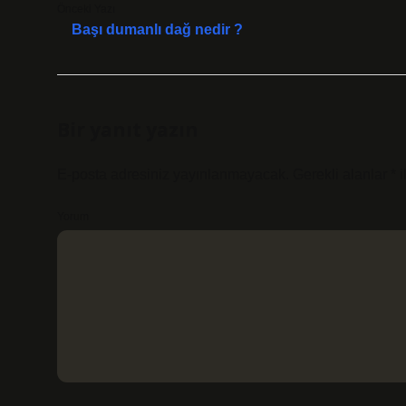
Önceki Yazı
Başı dumanlı dağ nedir ?
Bir yanıt yazın
E-posta adresiniz yayınlanmayacak.
Gerekli alanlar
*
i
Yorum