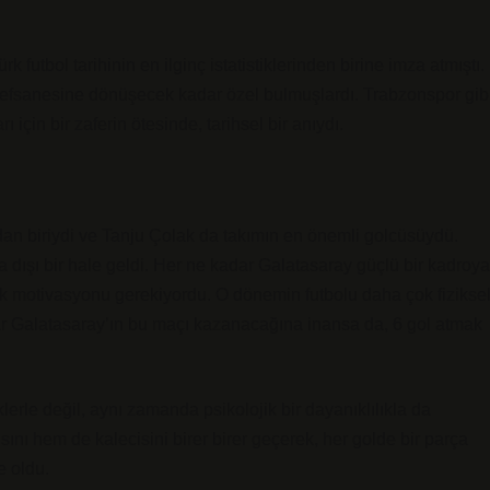
 futbol tarihinin en ilginç istatistiklerinden birine imza atmıştı.
l efsanesine dönüşecek kadar özel bulmuşlardı. Trabzonspor gib
ı için bir zaferin ötesinde, tarihsel bir anıydı.
an biriydi ve Tanju Çolak da takımın en önemli golcüsüydü.
dışı bir hale geldi. Her ne kadar Galatasaray güçlü bir kadroya
ksek motivasyonu gerekiyordu. O dönemin futbolu daha çok fizikse
dar Galatasaray’ın bu maçı kazanacağına inansa da, 6 gol atmak
klerle değil, aynı zamanda psikolojik bir dayanıklılıkla da
sını hem de kalecisini birer birer geçerek, her golde bir parça
e oldu.