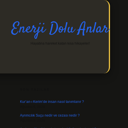
Enerji Dolu Anlar
Hayatına hareket katan kısa hikayeler!
SIDEBAR
?
SON YAZILAR
Kur’an-ı Kerim’de insan nasıl tanımlanır ?
Ağustos 6, 2026
Ayrımcılık Suçu nedir ve cezası nedir ?
Ağustos 5, 2026