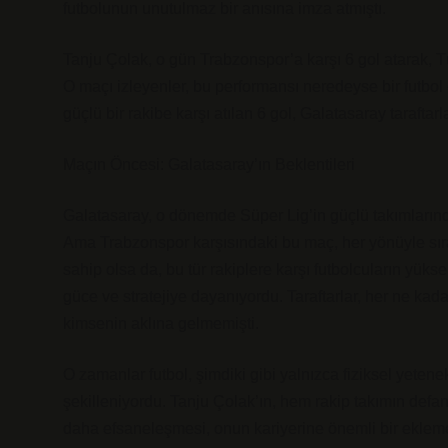
futbolunun unutulmaz bir anısına imza atmıştı.
Tanju Çolak, o gün Trabzonspor’a karşı 6 gol atarak, Türk
O maçı izleyenler, bu performansı neredeyse bir futbo
güçlü bir rakibe karşı atılan 6 gol, Galatasaray taraftarlar
Maçın Öncesi: Galatasaray’ın Beklentileri
Galatasaray, o dönemde Süper Lig’in güçlü takımlarınd
Ama Trabzonspor karşısındaki bu maç, her yönüyle sıra 
sahip olsa da, bu tür rakiplere karşı futbolcuların yü
güce ve stratejiye dayanıyordu. Taraftarlar, her ne ka
kimsenin aklına gelmemişti.
O zamanlar futbol, şimdiki gibi yalnızca fiziksel yetene
şekilleniyordu. Tanju Çolak’ın, hem rakip takımın defan
daha efsaneleşmesi, onun kariyerine önemli bir eklem