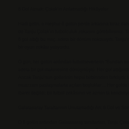
6 Gol Atmak: Çolak’ın Anlatmadığı Hikâyeler
Hadi gelin, o meşhur 6 golün perde arkasına biraz daha
de Tanju Çolak’ın futbolculuk zekasını görebilirsiniz. T
6 gol attığı bu maç, adeta bir dönüm noktasıydı. Tanju’n
bir oyun zekâsı yatıyordu.
O gün, her golün ardından futbolseverlerin “Bundan so
adeta bir gol makinesine dönüşmüştü. Her gol attığında,
Ancak Tanju’nun gollerinin hepsi birbirinden farklıydı: 
muazzam paslaşmalarla açılan boşluklar… Her golde bi
ibaret değildi; bir futbol zekâsının ve azmin ta kendisiyd
Galatasaray Taraftarının Unutamadığı An: 6 Gol ve Son
O 6 golün ardından Galatasaray taraftarları, Tanju Çol