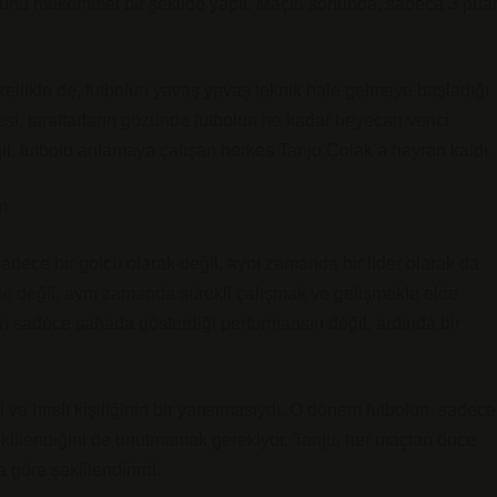
a bunu mükemmel bir şekilde yaptı. Maçın sonunda, sadece 3 pua
zellikle de, futbolun yavaş yavaş teknik hale gelmeye başladığı
i, taraftarların gözünde futbolun ne kadar heyecan verici
il, futbolu anlamaya çalışan herkes Tanju Çolak’a hayran kaldı.
m
sadece bir golcü olarak değil, aynı zamanda bir lider olarak da
e değil, aynı zamanda sürekli çalışmak ve gelişmekle elde
 onun sadece sahada gösterdiği performansın değil, ardında bir
i ve hırslı kişiliğinin bir yansımasıydı. O dönem futbolun, sadece
ekillendiğini de unutmamak gerekiyor. Tanju, her maçtan önce
 göre şekillendirirdi.