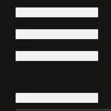
İsim*
E-Posta*
Web Sitesi
Daha sonraki yorumlarımda kullanılması için adım, e-posta adresim ve s
10 - 4 kaçtır?
*