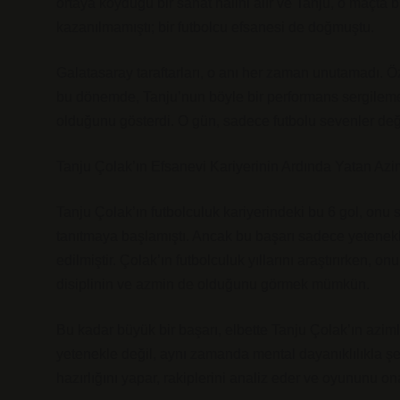
ortaya koyduğu bir sanat halini alır ve Tanju, o maçt
kazanılmamıştı; bir futbolcu efsanesi de doğmuştu.
Galatasaray taraftarları, o anı her zaman unutamadı. Ö
bu dönemde, Tanju’nun böyle bir performans sergilemes
olduğunu gösterdi. O gün, sadece futbolu sevenler değ
Tanju Çolak’ın Efsanevi Kariyerinin Ardında Yatan Azi
Tanju Çolak’ın futbolculuk kariyerindeki bu 6 gol, onu 
tanıtmaya başlamıştı. Ancak bu başarı sadece yetenekl
edilmiştir. Çolak’ın futbolculuk yıllarını araştırırken,
disiplinin ve azmin de olduğunu görmek mümkün.
Bu kadar büyük bir başarı, elbette Tanju Çolak’ın aziml
yetenekle değil, aynı zamanda mental dayanıklılıkla ş
hazırlığını yapar, rakiplerini analiz eder ve oyununu ona