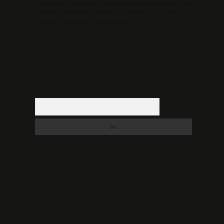
n
düşündüğünüz içerikleri,
backlinkpanelicomtr@gmail.com
adresine bildirmeniz halinde, ilgili içerikler yasal süre
içerisinde sitemizden kaldırılacaktır.
Arama