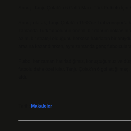
Sonuç: Tanju Çolak’ın 6 Gollü Maçı, Türk Futbolu İçin
Sonuç olarak, Tanju Çolak’ın 1988’de Trabzonspor’a karş
zamanda Türk futbolunun önemli bir dönüm noktasının si
azim, bir strateji olduğunu herkese hatırlatan bir anıy
arasına kazandırırken, aynı zamanda genç futbolculara
Futbol her zaman hatırladığımız, konuştuğumuz ve düş
futbolu daha özel kılar. Tanju Çolak’ın 6 gol attığı maç,
aldı.
Tarih:
Makaleler