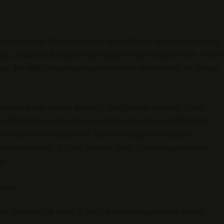
 ışık tutalım. Bu maçın içinde hem futbolun dinamiklerini, hem
anju, futbolculuk kariyerinde birçok kez gol atmış bir isim. Ancak
un gol attığı her pozisyonun arkasında bir düşünce, bir strateji,
nrasını kimse tahmin edemez” dediği anlar yaşandı. Çolak,
 tribünlerden yükselen ses, stadın atmosferini değiştirmişti.
Uzaktan şutlar, kafa golleri, takım arkadaşlarıyla yapılan
r hikaye vardı. Bu maç sadece Tanju Çolak’ın gollerinden
i.
rası
ak’ı daha da çok sevdi. Futbol, bazen bir oyuncunun kalbini