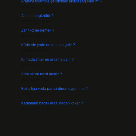
Arabayı rölantide çalıştırmak aküyü şarj eder mi ?
Ağustos 4, 2026
Altın nasıl çözülür ?
Temmuz 30, 2026
Zarif kız ne demek ?
Temmuz 29, 2026
Kürtçede yade ne anlama gelir ?
Temmuz 27, 2026
Klimada tımer ne anlama gelir ?
Temmuz 25, 2026
Abm akoru nasıl basılır ?
Temmuz 24, 2026
Bekarlığa veda partisi dinen uygun mu ?
Temmuz 21, 2026
Kadınların bacak arası neden kokar ?
Temmuz 17, 2026