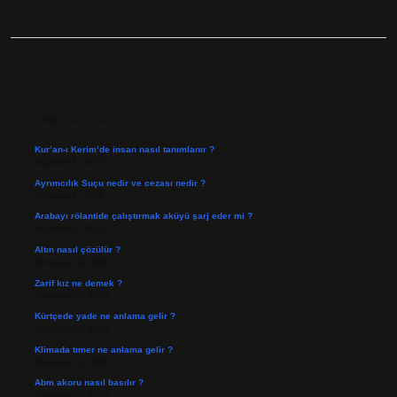
SIDEBAR
SON YAZILAR
Kur’an-ı Kerim’de insan nasıl tanımlanır ?
Ağustos 6, 2026
Ayrımcılık Suçu nedir ve cezası nedir ?
Ağustos 5, 2026
Arabayı rölantide çalıştırmak aküyü şarj eder mi ?
Ağustos 4, 2026
Altın nasıl çözülür ?
Temmuz 30, 2026
Zarif kız ne demek ?
Temmuz 29, 2026
Kürtçede yade ne anlama gelir ?
Temmuz 27, 2026
Klimada tımer ne anlama gelir ?
Temmuz 25, 2026
Abm akoru nasıl basılır ?
Temmuz 24, 2026