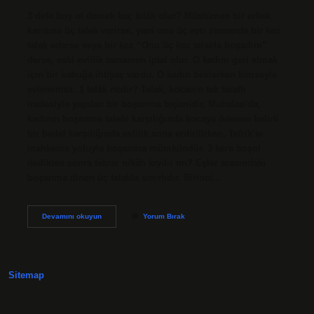
3 defa boş ol demek kaç talâk olur? Müslüman bir erkek
karısına üç talak verirse, yani onu üç ayrı zamanda bir kez
talak ederse veya bir kez “Onu üç kez talakla boşadım”
derse, eski evlilik tamamen iptal olur. O kadını geri almak
için bir kabuğa ihtiyaç vardır. O kadın beklerken kimseyle
evlenemez. 1 talâk nedir? Talak, kocanın tek taraflı
iradesiyle yapılan bir boşanma biçimidir. Muhalaa’da,
kadının boşanma talebi karşılığında kocaya ödenen belirli
bir bedel karşılığında evlilik sona erdirilirken, Tefrik’te
mahkeme yoluyla boşanma mümkündür. 3 kere boşol
dedikten sonra tekrar nikâh kıyılır mı? Eşler arasındaki
boşanma dinen üç talakla sınırlıdır. Birinci…
3
Devamını okuyun
Yorum Bırak
Defa
Boş
Ol
Demek
1
Sitemap
Talak
Midir