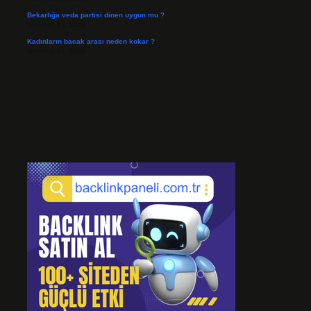
Bekarlığa veda partisi dinen uygun mu ?
Temmuz 21, 2026
Kadınların bacak arası neden kokar ?
Temmuz 17, 2026