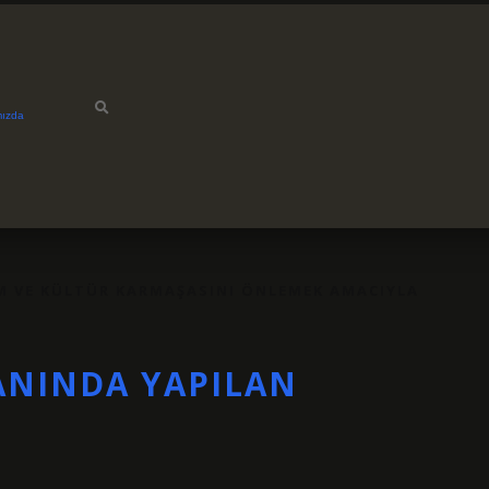
mızda
IM VE KÜLTÜR KARMAŞASINI ÖNLEMEK AMACIYLA
ANINDA YAPILAN