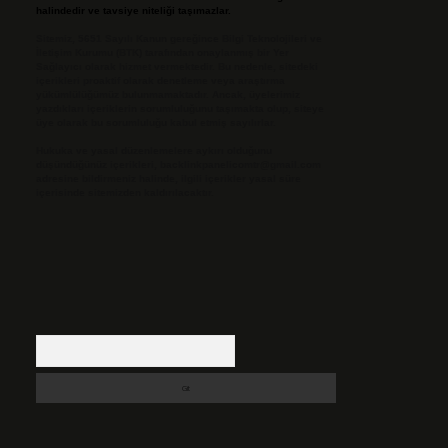
halindedir ve tavsiye niteliği taşımazlar.
Sitemiz, 5651 Sayılı Kanun gereğince Bilgi Teknolojileri ve
İletişim Kurumu (BTK) tarafından onaylanmış bir Yer
Sağlayıcı olarak hizmet vermektedir. Bu nedenle, sitedeki
içerikleri proaktif olarak denetleme veya araştırma
yükümlülüğümüz bulunmamaktadır. Ancak, üyelerimiz
yazdıkları içeriklerin sorumluluğunu taşımakta olup, siteye
üye olarak bu sorumluluğu kabul etmiş sayılırlar.
Hukuka ve yasal düzenlemelere aykırı olduğunu
düşündüğünüz içerikleri,
backlinkpanelicomtr@gmail.com
adresine bildirmeniz halinde, ilgili içerikler yasal süre
içerisinde sitemizden kaldırılacaktır.
Arama