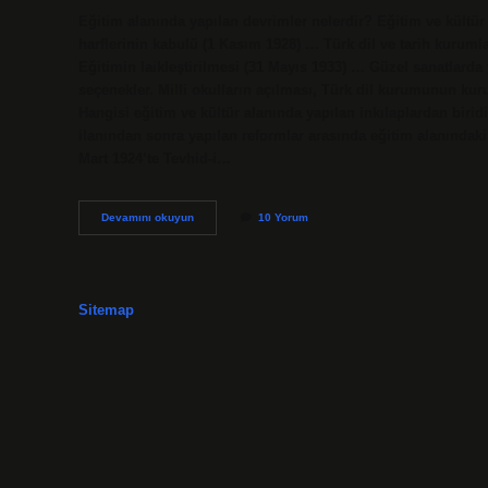
Eğitim alanında yapılan devrimler nelerdir? Eğitim ve kültür 
harflerinin kabulü (1 Kasım 1928) … Türk dil ve tarih kuruml
Eğitimin laikleştirilmesi (31 Mayıs 1933) … Güzel sanatlarda 
seçenekler. Milli okulların açılması, Türk dil kurumunun ku
Hangisi eğitim ve kültür alanında yapılan inkılaplardan biri
ilanından sonra yapılan reformlar arasında eğitim alanındak
Mart 1924’te Tevhid-i…
Eğitim
Devamını okuyun
10 Yorum
Ve
Kültür
Alanında
Yapılan
Devrimler
Sitemap
Nelerdir