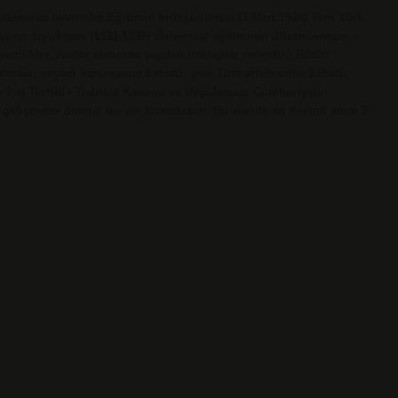
alanında devrimler Eğitimin birleştirilmesi (3 Mart 1924) Yeni Türk
arının kurulması (1931-1932) Üniversite eğitiminin düzenlenmesi –
yenilikler. Kültür alanında yapılan inkılaplar nelerdir? Bütün
rulması, soyadı kanununun kabulü, yeni Türk alfabesinin kabulü.
dir? a) Tevhid-i Tedrisat Kanunu ve Uygulaması Cumhuriyetin
i gelişmeler önemli bir yer tutmaktadır. Bu alanda en önemli adım 3