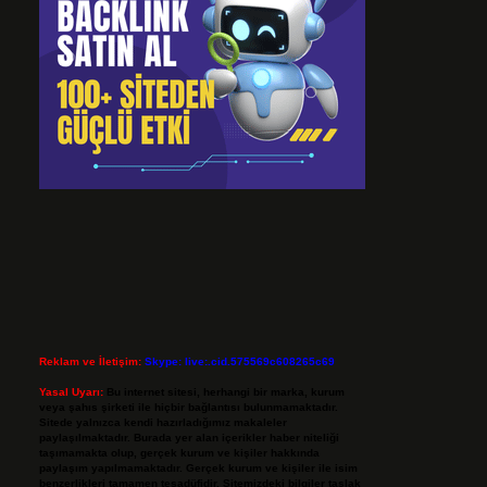
Reklam ve İletişim:
Skype: live:.cid.575569c608265c69
Yasal Uyarı:
Bu internet sitesi, herhangi bir marka, kurum
veya şahıs şirketi ile hiçbir bağlantısı bulunmamaktadır.
Sitede yalnızca kendi hazırladığımız makaleler
paylaşılmaktadır. Burada yer alan içerikler haber niteliği
taşımamakta olup, gerçek kurum ve kişiler hakkında
paylaşım yapılmamaktadır. Gerçek kurum ve kişiler ile isim
benzerlikleri tamamen tesadüfidir. Sitemizdeki bilgiler taslak