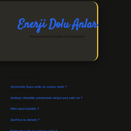
Enerji Dolu Anlar
Hayatına hareket katan kısa hikayeler!
SIDEBAR
https://ilbetgir.net/
betex
SON YAZILAR
Ayrımcılık Suçu nedir ve cezası nedir ?
Ağustos 5, 2026
Arabayı rölantide çalıştırmak aküyü şarj eder mi ?
Ağustos 4, 2026
Altın nasıl çözülür ?
Temmuz 30, 2026
Zarif kız ne demek ?
Temmuz 29, 2026
Kürtçede yade ne anlama gelir ?