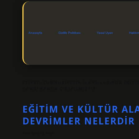
Anasayfa
Gizlilik Politikası
Yasal Uyarı
Hakkı
ETIKET:
CUMHURIYETIN ILK YILLARINDA EĞIT
HANGI KANUN ÇIKARILMIŞTIR
EĞITIM VE KÜLTÜR AL
DEVRIMLER NELERDIR
Tarih: Eylül 23, 2024