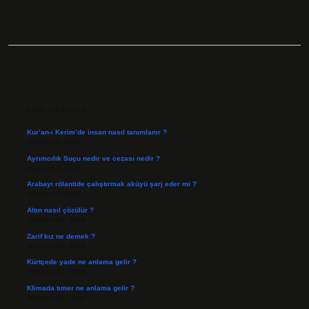
SIDEBAR
SON YAZILAR
Kur’an-ı Kerim’de insan nasıl tanımlanır ?
Ağustos 6, 2026
Ayrımcılık Suçu nedir ve cezası nedir ?
Ağustos 5, 2026
Arabayı rölantide çalıştırmak aküyü şarj eder mi ?
Ağustos 4, 2026
Altın nasıl çözülür ?
Temmuz 30, 2026
Zarif kız ne demek ?
Temmuz 29, 2026
Kürtçede yade ne anlama gelir ?
Temmuz 27, 2026
Klimada tımer ne anlama gelir ?
Temmuz 25, 2026