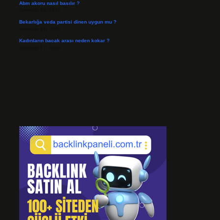
Abm akoru nasıl basılır ?
Temmuz 24, 2026
Bekarlığa veda partisi dinen uygun mu ?
Temmuz 21, 2026
Kadınların bacak arası neden kokar ?
Temmuz 17, 2026