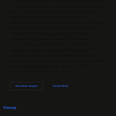
Cinler gözle görülür mü? Çince; İslam mitolojisinde, farklı
biçimler alabilen görünmez anlamı nedeniyle zaman zaman
farklı yorumlanmıştır. Bazı yorumlara göre, insanlarla
cinsel ilişkiye giren, onları kontrol edebilen ve
etkileyebilen, kendilerine birçok korkutucu eylem atfedilen
ruhsal varlıklardır. Cinlerin şekli neye benzer? Cinleri,
köpek ve yılan gibi hayvanlara benzeyen korkutucu
yaratıklar olarak görenler ve bazen de cüceler ve ters
bacaklı insanlar olarak görenler vardı. Görünen o ki,
enerjiden yaratılan bu varlıklar istedikleri her şekli
alabiliyorlar. Kurana göre cinler görülebilir mi? İslam’a
göre cinlerin varlığı Kuran ayetleriyle belirlenmiştir. Ancak
cinlerin gaybı bildiğine dair bir ayet yoktur. Cinler insan
kılığına girer mi? Bibliyografik bilgi.…
Cinler
Devamını okuyun
Yorum Bırak
Fotoğrafta
Gözükür
Mü
Sitemap