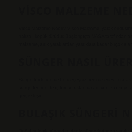
VISCO MALZEME NE
Visco Malzeme Nedir? Visco Malzeme, yatak endüstrisin
hafızalı köpük türüdür. Başlangıçta NASA tarafından ast
malzeme, artık yataklardan yastıklara kadar birçok ala
SÜNGER NASIL ÜRE
Süngerlerde üreme hem eşeysiz hem de eşeyli olarak ge
süngerlerinde de iç tomurcuklanma adı verilen eşeysi
gerçekleşir.
BULAŞIK SÜNGERI N
Doğal bulaşık süngerleri deniz süngerlerinden yapılır.