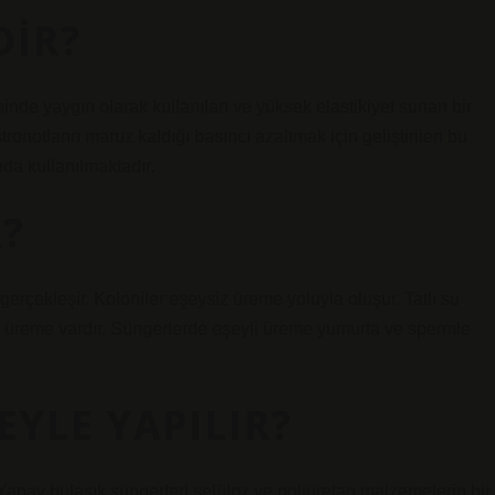
DIR?
de yaygın olarak kullanılan ve yüksek elastikiyet sunan bir
ronotların maruz kaldığı basıncı azaltmak için geliştirilen bu
nda kullanılmaktadır.
R?
rçekleşir. Koloniler eşeysiz üreme yoluyla oluşur. Tatlı su
z üreme vardır. Süngerlerde eşeyli üreme yumurta ve spermle
EYLE YAPILIR?
 Yapay bulaşık süngerleri selüloz ve poliüretan malzemelerin bir