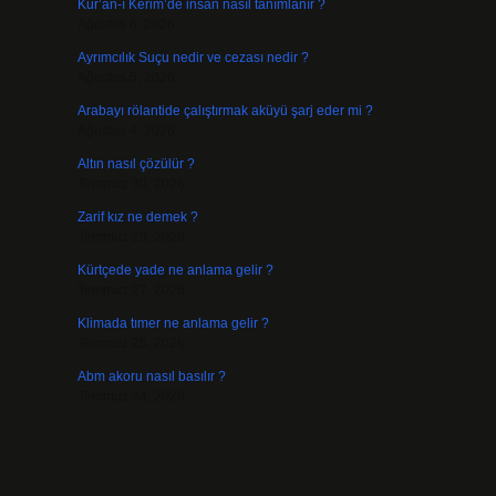
Kur’an-ı Kerim’de insan nasıl tanımlanır ?
Ağustos 6, 2026
Ayrımcılık Suçu nedir ve cezası nedir ?
Ağustos 5, 2026
Arabayı rölantide çalıştırmak aküyü şarj eder mi ?
Ağustos 4, 2026
Altın nasıl çözülür ?
Temmuz 30, 2026
Zarif kız ne demek ?
Temmuz 29, 2026
Kürtçede yade ne anlama gelir ?
Temmuz 27, 2026
Klimada tımer ne anlama gelir ?
Temmuz 25, 2026
Abm akoru nasıl basılır ?
Temmuz 24, 2026