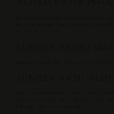
SÜNGERIN HAM
Konumuz olan depolama malzemesi olan süngerin ana
lateksin sünger talebini karşılayamaması nedeniyle bi
başarmışlardır.
SÜNGER HANGI MAD
Poliüretan sünger üretiminde üç ana hammadde önemli r
SÜNGER NASIL ELDE
Esnek bir poliüretan sünger, iki önemli kimyasalın reaks
yüksek performanslı bir karıştırıcıda diğer kimyasallarl
Kabarcıklar oluşur ve karışım genişler.