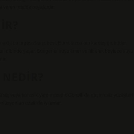
ni veren madde boyalardır.
IR?
aşımak)], omurgasızlar şubesi. Eumetazoa’nın kardeş grubudur.
n dibinde yaşar. Süngerler suyu emer ve filtreler, böylece suyu
nir.
 NEDIR?
aç veya temizlik yardımcısıdır. Genellikle geçirimsiz yüzeyleri
olüsyonları özellikle iyi emer.