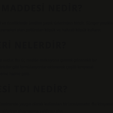
MADDESI NEDIR?
ve özelliklerde üretilen yatak türlerinden biridir. Sünger yatakla
emeleri olan poliüretan köpük ve hafızalı köpük kullanır.
RI NELERDIR?
ve sudur. Bu üç madde reaksiyona girerek gözenekli bir
riciler gibi formülasyonlar eklenerek çeşitli kimyasal
eme haline gelir.
I TDI NEDIR?
 üretiminde yaygın olarak kullanılan bir izosiyanattır. Bu kimyasal
zemelerinin oluşmasına yardımcı olur.