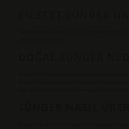
EN SERT SÜNGER HA
Eva sert sünger modeli, 32 ile 280 kg/metreküp yoğunlu
çeşitlerimizden biridir.
DOĞAL SÜNGER NED
Süngerler [Porifera; Latince: porus (delik) ve ferre (t
Kayalara, hayvan kabuklarına veya yere tutunarak suyu
arıtır ve filtreledikleri sudaki mikroorganizmalarla besle
SÜNGER NASIL ÜRE
Süngerlerde üreme hem eşeysiz hem de eşeyli olarak ge