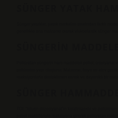
SÜNGER YATAK HAM
Sünger yataklar, yatak markaları tarafından farklı model 
genellikle ana malzeme olarak viskoelastik sünger malz
SÜNGERIN MADDELE
Poliüretan süngerin ham maddeleri poliol, izosiyanat 
poliüretan yapı oluşturur. Malzeme, boya ve alev gecikti
reaksiyonlarla desteklenen esnek ve dayanıklı bir malz
SÜNGER HAMMADDES
TDI, “toluen diizosiyanat”ın kısaltmasıdır ve poliüretan
poliol reaktifleriyle reaksiyona girerek poliüretan mal