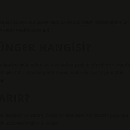
 Yapay bulaşık süngerleri selüloz ve poliüretan malzemelerin bir
ni veren madde boyalardır.
SÜNGER HANGISI?
ve dayanıklılığı nedeniyle piyasada en çok tercih edilen süngerle
HR gibi daha lüks süngerler de mevcuttur. Ancak 32 yoğunluk
tir.
ARIR?
oksitlenir ve sararır. Zamanla koyulaşan bir madeni para gibi.
yi azaltmanın bir yolu yoktur.