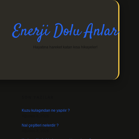
Enerji Dolu Anlar
Hayatına hareket katan kısa hikayeler!
SIDEBAR
https://ilbetgir.net/
SON YAZILAR
Kuzu kulagından ne yapılır ?
Ağustos 8, 2026
Nal çeşitleri nelerdir ?
Ağustos 8, 2026