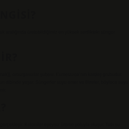
NGISI?
k aralığında üretebildiğimiz en yüksek sertlikteki sünger
IR?
aşımak)], omurgasızlar şubesi. Eumetazoa’nın kardeş grubudur.
n dibinde yaşar. Süngerler suyu emer ve filtreler, böylece suyu
nir.
R?
rçekleşir. Koloniler eşeysiz üreme yoluyla oluşur. Tatlı su