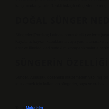
karışımından yapılır. Renkli bulaşık süngerlerine rengi
DOĞAL SÜNGER NED
Süngerler [Porifera; Latince: porus (delik) ve ferre (t
Kayalara, hayvan kabuklarına veya yere tutunarak suyu
arıtır ve filtreledikleri sudaki mikroorganizmalarla besle
SÜNGERIN ÖZELLIĞI
Sünger, yumuşak, gözenekli malzemeden yapılmış bir ar
temizlemek için kullanılan süngerler, suyu ve su bazlı s
Tarih:
Makaleler