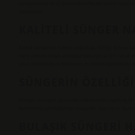
süngerlerinde de iç tomurcuklanma adı verilen eşeysi
gerçekleşir.
KALITELI SÜNGER N
Koltuk süngerinin kalitesi yoğunluğu (DNS), türü ve kalı
daha yüksek olmalı, yeterince kalın (en az 13 cm) ve e
uzun ömürlülüğünü belirleyen en önemli faktörlerden bir
SÜNGERIN ÖZELLIĞI
Sünger, yumuşak, gözenekli malzemeden yapılmış bir ar
temizlemek için kullanılan süngerler, suyu ve su bazlı s
BULAŞIK SÜNGERI 