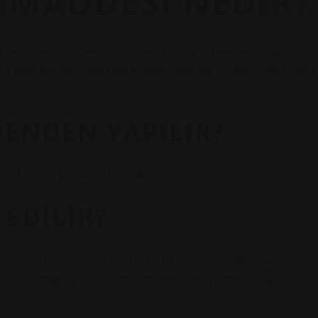
MADDESI NEDIR?
 hammaddesi lateks olmasına rağmen, piyasadaki doğal
lim insanları poliüretan hammadde üreterek süngeri elde etmeyi
ENDEN YAPILIR?
ol oynar: poliol, izosiyanat ve su.
 EDILIR?
iyonuyla oluşturulur. Bunlar poliol ve izosiyanattır. Bunlar
a iyice karıştırılır ve süngerleme reaksiyonu hemen başlar.