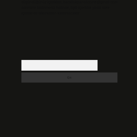
düşündüğünüz içerikleri,
backlinkpanelicomtr@gmail.com
adresine bildirmeniz halinde, ilgili içerikler yasal süre
içerisinde sitemizden kaldırılacaktır.
Arama