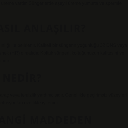
z üreme vardır. Süngerlerde eşeyli üreme yumurta ve spermle
ASIL ANLAŞILIR?
nlığı ile belirlenir. Kaliteli bir süngerin yoğunluğu 32 DNS veya
snek (HR) olmalıdır. Koltuk süngeri, koltuğunuzun kalitesini ve
idir.
 NEDIR?
aç veya temizlik yardımcısıdır. Genellikle geçirimsiz yüzeyleri
olüsyonları özellikle iyi emer.
HANGI MADDEDEN