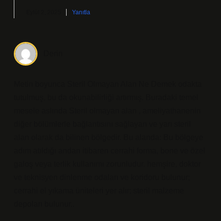
Eylül 2, 2025
Yanıtla
Derin
Metin boyunca Steril Olmayan Alan Ne Demek odakta
tutulmuş, bu da okunabilirliği artırmış. Buradaki temel
mesele aslında Steril olmayan alan , ameliyathanenin
diğer bölümlerle bağlantısını sağlayan ve yarı steril
alan olarak da bilinen bölgedir. Bu alanda: Bu bölgeye
adım atıldığı andan itibaren cerrahi forma, bone ve özel
galoş veya terlik kullanımı zorunludur. hemşire, doktor
ve teknisyen dinlenme odaları ve koridoru bulunur;
cerrahi el yıkama üniteleri yer alır; steril malzeme
depoları bulunur..