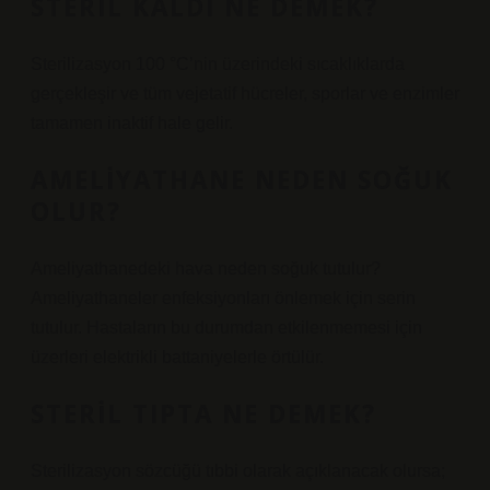
STERIL KALDI NE DEMEK?
Sterilizasyon 100 °C’nin üzerindeki sıcaklıklarda
gerçekleşir ve tüm vejetatif hücreler, sporlar ve enzimler
tamamen inaktif hale gelir.
AMELIYATHANE NEDEN SOĞUK
OLUR?
Ameliyathanedeki hava neden soğuk tutulur?
Ameliyathaneler enfeksiyonları önlemek için serin
tutulur. Hastaların bu durumdan etkilenmemesi için
üzerleri elektrikli battaniyelerle örtülür.
STERIL TIPTA NE DEMEK?
Sterilizasyon sözcüğü tıbbi olarak açıklanacak olursa;