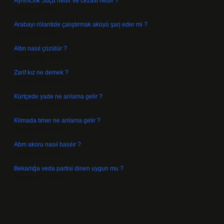
Ayrımcılık Suçu nedir ve cezası nedir ?
Ağustos 5, 2026
Arabayı rölantide çalıştırmak aküyü şarj eder mi ?
Ağustos 4, 2026
Altın nasıl çözülür ?
Temmuz 30, 2026
Zarif kız ne demek ?
Temmuz 29, 2026
Kürtçede yade ne anlama gelir ?
Temmuz 27, 2026
Klimada tımer ne anlama gelir ?
Temmuz 25, 2026
Abm akoru nasıl basılır ?
Temmuz 24, 2026
Bekarlığa veda partisi dinen uygun mu ?
Temmuz 21, 2026