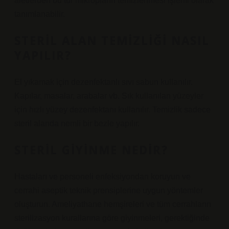
aletlerden bu tür mikropların temizlenmesi işlemi olarak
tanımlanabilir.
STERIL ALAN TEMIZLIĞI NASIL
YAPILIR?
El yıkamak için dezenfektanlı sıvı sabun kullanılır.
Kapılar, masalar, arabalar vb. Sık kullanılan yüzeyler
için hızlı yüzey dezenfektanı kullanılır. Temizlik sadece
steril alanda nemli bir bezle yapılır.
STERIL GIYINME NEDIR?
Hastaları ve personeli enfeksiyondan koruyun ve
cerrahi aseptik teknik prensiplerine uygun yöntemler
oluşturun. Ameliyathane hemşireleri ve tüm cerrahların
sterilizasyon kurallarına göre giyinmeleri, gerektiğinde