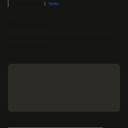
Haziran 15, 2026
Yanıtla
Bir yanıt yazın
E-posta adresiniz yayınlanmayacak.
Gerekli alanlar
*
ile işaretlenmişlerdir
Yorum
İsim*