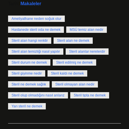
Tarih:
Makaleler
Ameliyathane neden soğuk olur
Hastanede steril oda ne demek
MSÜ temiz alan nedir
Steril alan hangi renktir
Steril alan ne demek
Steril alan temizliği nasıl yapılır
Steril alanlar nerelerdir
Steril durum ne demek
Steril edilmiş ne demek
Steril giyinme nedir
Steril kaldı ne demek
Steril ne demek sağlık
Steril olmayan alan nedir
Steril olup olmadığını nasıl anlarız
Steril tıpta ne demek
Yarı steril ne demek