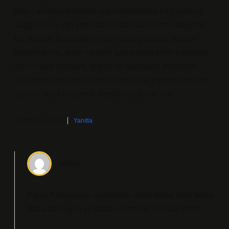
alan , ameliyathanenin diğer bölümlerle bağlantısını
sağlayan ve yarı steril alan olarak da bilinen bölgedir.
Bu alanda: Bu bölgeye adım atıldığı andan itibaren
cerrahi forma, bone ve özel galoş veya terlik kullanımı
zorunludur. hemşire, doktor ve teknisyen dinlenme
odaları ve koridoru bulunur; cerrahi el yıkama üniteleri
yer alır; steril malzeme depoları bulunur. var.
Haziran 15, 2026
Yanıtla
admin
Barış! Katkılarınız sayesinde metin
daha ikna edici
,
daha açıklayıcı
ve daha
okunabilir
bir hale geldi.