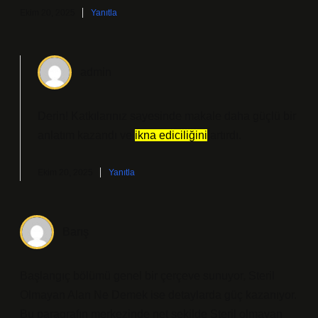
Ekim 20, 2025
Yanıtla
admin
Derin! Katkılarınız sayesinde makale daha
güçlü
bir
anlatım kazandı ve
ikna ediciliğini
artırdı.
Ekim 20, 2025
Yanıtla
Barış
Başlangıç bölümü genel bir çerçeve sunuyor, Steril
Olmayan Alan Ne Demek ise detaylarda güç kazanıyor.
Bu paragrafın merkezinde net şekilde Steril olmayan