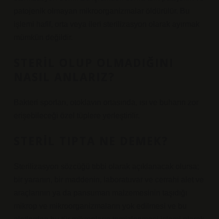
patojenik olmayan mikroorganizmalar öldürülür. Bu
işlemi hafif, orta veya ileri sterilizasyon olarak ayırmak
mümkün değildir.
STERIL OLUP OLMADIĞINI
NASIL ANLARIZ?
Bakteri sporları, otoklavın ortasında, ısı ve buharın zor
erişebileceği özel tüplere yerleştirilir.
STERIL TIPTA NE DEMEK?
Sterilizasyon sözcüğü tıbbi olarak açıklanacak olursa;
bir yaranın, bir maddenin, laboratuvar ve cerrahi alet ve
araçlarının ya da pansuman malzemesinin taşıdığı
mikrop ve mikroorganizmaların yok edilmesi ve bu