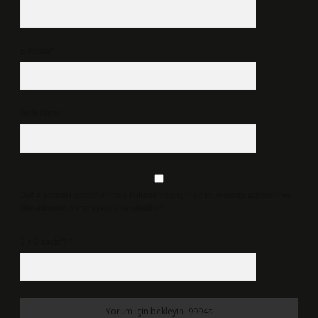
E-Posta*
Web Sitesi
Daha sonraki yorumlarımda kullanılması için adım, e-posta adresim ve
site adresim bu tarayıcıya kaydedilsin.
6 + 2 kaçtır?
*