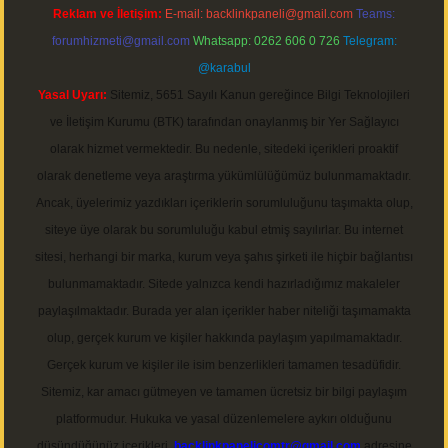
Reklam ve İletişim:
E-mail:
backlinkpaneli@gmail.com
Teams:
forumhizmeti@gmail.com
Whatsapp: 0262 606 0 726
Telegram:
@karabul
Yasal Uyarı:
Sitemiz, 5651 Sayılı Kanun gereğince Bilgi Teknolojileri
ve İletişim Kurumu (BTK) tarafından onaylanmış bir Yer Sağlayıcı
olarak hizmet vermektedir. Bu nedenle, sitedeki içerikleri proaktif
olarak denetleme veya araştırma yükümlülüğümüz bulunmamaktadır.
Ancak, üyelerimiz yazdıkları içeriklerin sorumluluğunu taşımakta olup,
siteye üye olarak bu sorumluluğu kabul etmiş sayılırlar. Bu internet
sitesi, herhangi bir marka, kurum veya şahıs şirketi ile hiçbir bağlantısı
bulunmamaktadır. Sitede yalnızca kendi hazırladığımız makaleler
paylaşılmaktadır. Burada yer alan içerikler haber niteliği taşımamakta
olup, gerçek kurum ve kişiler hakkında paylaşım yapılmamaktadır.
Gerçek kurum ve kişiler ile isim benzerlikleri tamamen tesadüfidir.
Sitemiz, kar amacı gütmeyen ve tamamen ücretsiz bir bilgi paylaşım
platformudur. Hukuka ve yasal düzenlemelere aykırı olduğunu
düşündüğünüz içerikleri,
backlinkpanelicomtr@gmail.com
adresine