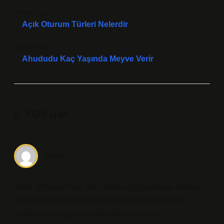
Önceki Yazı
Açık Oturum Türleri Nelerdir
Sonraki Yazı
Ahududu Kaç Yaşında Meyve Verir
6 YORUM
Doruk
Steril Olmayan Alan Ne Demek çerçevesinde verilen
bilgiler düzenli, fakat metin biraz tekdüze ilerliyor.
Anlatımın omurgasını Steril olmayan alan ,