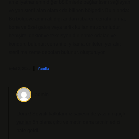
ameliyathanenin diğer bölümlerle bağlantısını sağlayan
ve yarı steril alan olarak da bilinen bölgedir. Bu alanda:
Bu bölgeye adım atıldığı andan itibaren cerrahi forma,
bone ve özel galoş veya terlik kullanımı zorunludur.
hemşire, doktor ve teknisyen dinlenme odaları ve
koridoru bulunur; cerrahi el yıkama üniteleri yer alır;
steril malzeme depoları bulunur. oluşturuyor.
Eylül 2, 2025
Yanıtla
admin
Doruk! Sevgili katkılarınız sayesinde yazının
güçlü
yanları
ön plana çıktı ve metin daha tatmin edici
hale geldi.