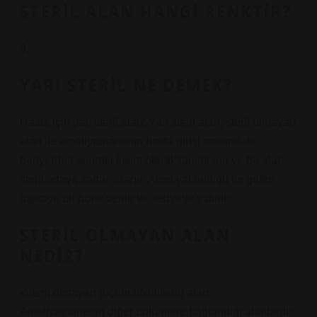
STERIL ALAN HANGI RENKTIR?
9.
YARI STERIL NE DEMEK?
Hasta için yarı steril alan: Yarı steril alan, steril olmayan
alan ile ameliyathanenin hasta girişi arasındaki
bariyerden sonraki kısım olarak tanımlanır ve bu alan
steril odaya kadar uzanır. Ameliyat önlüğü ile gelen
hastaya bir bone verilir ve sedyeye yatırılır.
STERIL OLMAYAN ALAN
NEDIR?
•Steril olmayan (üçüncü/kirli/kirli) alan:
Ameliyathanenin diğer bölümlere bağlandığı alanlardır.