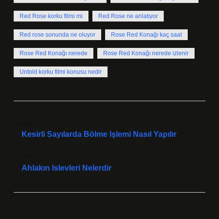
Red Rose korku filmi mi
Red Rose ne anlatıyor
Red rose sonunda ne oluyor
Rose Red Konağı kaç saat
Rose Red Konağı nerede
Rose Red Konağı nerede izlenir
Untold korku filmi konusu nedir
Önceki Yazı
Kesirli Sayılarda Bölme Işlemi Nasıl Yapılır
Sonraki Yazı
Ahlakın Islevleri Nelerdir