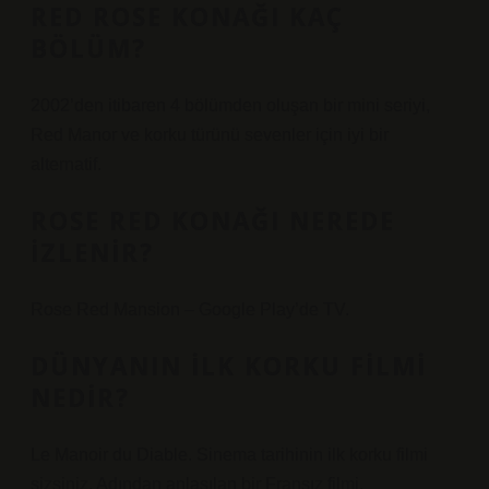
RED ROSE KONAĞI KAÇ
BÖLÜM?
2002’den itibaren 4 bölümden oluşan bir mini seriyi,
Red Manor ve korku türünü sevenler için iyi bir
alternatif.
ROSE RED KONAĞI NEREDE
IZLENIR?
Rose Red Mansion – Google Play’de TV.
DÜNYANIN ILK KORKU FILMI
NEDIR?
Le Manoir du Diable. Sinema tarihinin ilk korku filmi
sizsiniz. Adından anlaşılan bir Fransız filmi.