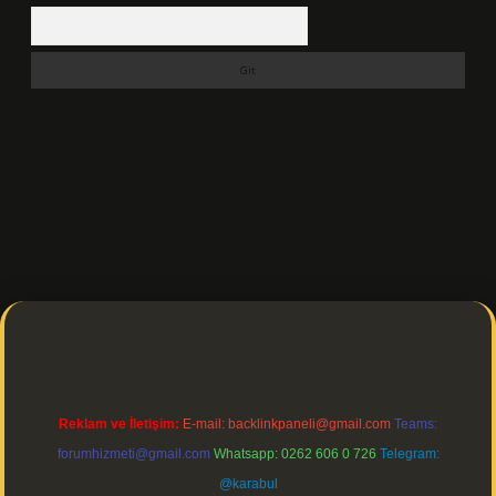
Arama
https://ilbetgir.net/
betexper indir
Reklam ve İletişim:
E-mail:
backlinkpaneli@gmail.com
Teams:
forumhizmeti@gmail.com
Whatsapp: 0262 606 0 726
Telegram:
@karabul