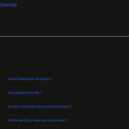
Sitemap
SIDEBAR
SON YAZILAR
Kuzu kulagından ne yapılır ?
Ağustos 8, 2026
Nal çeşitleri nelerdir ?
Ağustos 8, 2026
Kur’an-ı Kerim’de insan nasıl tanımlanır ?
Ağustos 6, 2026
Ayrımcılık Suçu nedir ve cezası nedir ?
Ağustos 5, 2026