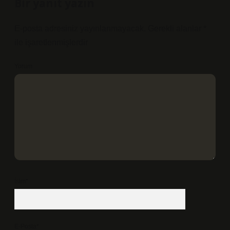
Bir yanıt yazın
E-posta adresiniz yayınlanmayacak.
Gerekli alanlar
*
ile işaretlenmişlerdir
Yorum
İsim*
E-Posta*