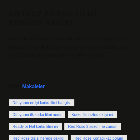
UNTOLD KORKU FILMI
KONUSU NEDIR?
Milyarder başkanı ve organik bileşen endüstrisi Harlan
Knowles, Pasifik Kuzey’in uzak ormanlarında bir şirket
uçağı bulan bir uzman ekibine liderlik ediyor.
Tarih:
Makaleler
Dünyanın en iyi korku filmi hangisi
Dünyanın ilk korku filmi nedir
Korku filmi izlemek iyi mi
Ready or Not korku filmi mi
Red Rose 2 sezon ne zaman
Red Rose dizisi nerede çekildi
Red Rose Konağı kaç bölüm