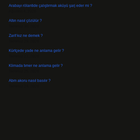
Arabayı rölantide çalıştırmak aküyü şarj eder mi ?
Ağustos 4, 2026
Altın nasıl çözülür ?
Temmuz 30, 2026
Zarif kız ne demek ?
Temmuz 29, 2026
Kürtçede yade ne anlama gelir ?
Temmuz 27, 2026
Klimada tımer ne anlama gelir ?
Temmuz 25, 2026
Abm akoru nasıl basılır ?
Temmuz 24, 2026