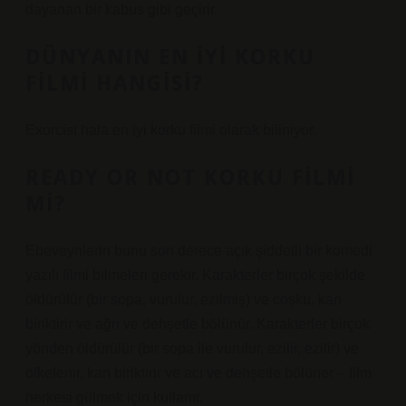
dayanan bir kabus gibi geçirir.
DÜNYANIN EN IYI KORKU
FILMI HANGISI?
Exorcist hala en iyi korku filmi olarak biliniyor.
READY OR NOT KORKU FILMI
MI?
Ebeveynlerin bunu son derece açık şiddetli bir komedi
yazılı filmi bilmeleri gerekir. Karakterler birçok şekilde
öldürülür (bir sopa, vurulur, ezilmiş) ve coşku, kan
biriktirir ve ağrı ve dehşetle bölünür. Karakterler birçok
yönden öldürülür (bir sopa ile vurulur, ezilir, ezilir) ve
öfkelenir, kan biriktirir ve acı ve dehşetle bölüner – film
herkesi gülmek için kullanır.