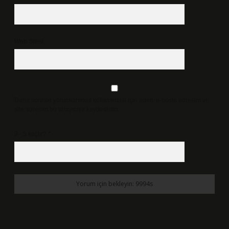
Web Sitesi
Daha sonraki yorumlarımda kullanılması için adım, e-posta adresim ve
site adresim bu tarayıcıya kaydedilsin.
9 - 5 kaçtır?
*