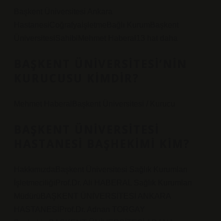
Başkent Üniversitesi Ankara
HastanesiCoğrafyaİşletmeBağlı KurumBaşkent
ÜniversitesiSahibiMehmet Haberal13 hat daha
BAŞKENT ÜNIVERSITESI’NIN
KURUCUSU KIMDIR?
Mehmet HaberalBaşkent Üniversitesi / Kurucu
BAŞKENT ÜNIVERSITESI
HASTANESI BAŞHEKIMI KIM?
HakkımızdaBaşkent Üniversitesi Sağlık Kurumları
İşletmeciliğiProf.Dr. Ali HABERAL Sağlık Kurumları
MüdürüBAŞKENT ÜNİVERSİTESİ ANKARA
HASTANESİProf.Dr. Adnan TORGAY