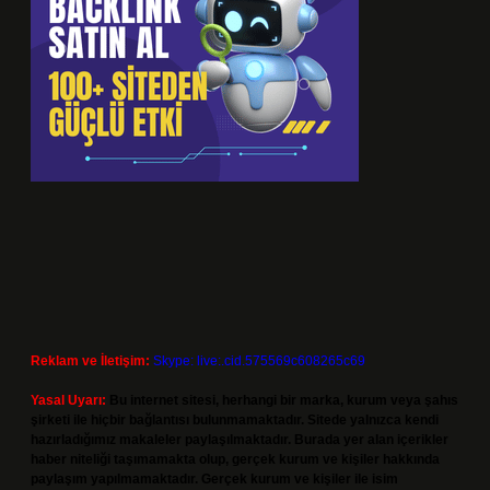
Reklam ve İletişim:
Skype: live:.cid.575569c608265c69
Yasal Uyarı:
Bu internet sitesi, herhangi bir marka, kurum veya şahıs
şirketi ile hiçbir bağlantısı bulunmamaktadır. Sitede yalnızca kendi
hazırladığımız makaleler paylaşılmaktadır. Burada yer alan içerikler
haber niteliği taşımamakta olup, gerçek kurum ve kişiler hakkında
paylaşım yapılmamaktadır. Gerçek kurum ve kişiler ile isim