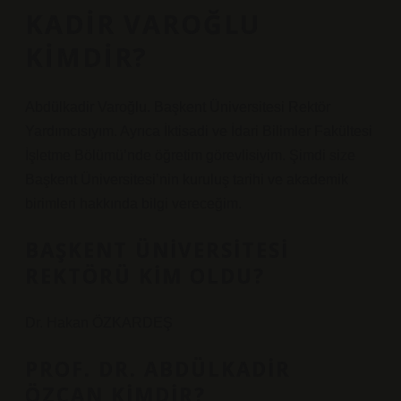
KADIR VAROĞLU
KIMDIR?
Abdülkadir Varoğlu. Başkent Üniversitesi Rektör
Yardımcısıyım. Ayrıca İktisadi ve İdari Bilimler Fakültesi
İşletme Bölümü’nde öğretim görevlisiyim. Şimdi size
Başkent Üniversitesi’nin kuruluş tarihi ve akademik
birimleri hakkında bilgi vereceğim.
BAŞKENT ÜNIVERSITESI
REKTÖRÜ KIM OLDU?
Dr. Hakan ÖZKARDEŞ
PROF. DR. ABDÜLKADIR
ÖZCAN KIMDIR?