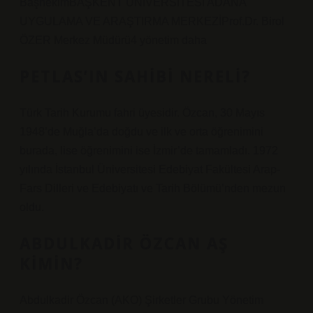
BaşhekimBAŞKENT ÜNİVERSİTESİ ADANA
UYGULAMA VE ARAŞTIRMA MERKEZİProf.Dr. Birol
ÖZER Merkez Müdürü4 yönetim daha
PETLAS’IN SAHIBI NERELI?
Türk Tarih Kurumu fahri üyesidir. Özcan, 30 Mayıs
1948’de Muğla’da doğdu ve ilk ve orta öğrenimini
burada, lise öğrenimini ise İzmir’de tamamladı. 1972
yılında İstanbul Üniversitesi Edebiyat Fakültesi Arap-
Fars Dilleri ve Edebiyatı ve Tarih Bölümü’nden mezun
oldu.
ABDULKADIR ÖZCAN AŞ
KIMIN?
Abdulkadir Özcan (AKO) Şirketler Grubu Yönetim