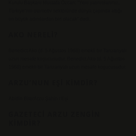
Kurulu Başkanı Mustafa Özcan; “Yeni yatırımlarımız,
Türkiye’nin otomotiv sektöründe dünya çapında attığı
en büyük adımlardan biri olacak” dedi.
AKO NERELI?
Benedict Ako (d. 5 Ağustos 1968) emekli bir Tanzanyalı
uzun mesafe koşucusudur. Benedict Ako (d. 5 Ağustos
1968) emekli bir Tanzanyalı uzun mesafe koşucusudur.
ARZU’NUN EŞI KIMDIR?
Abidin BiterArzu Şahin / Eşi
GAZETECI ARZU ZENGIN
KIMDIR?