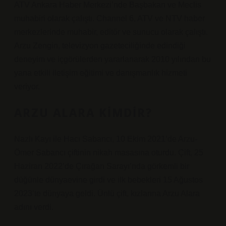
ATV Ankara Haber Merkezi’nde Başbakan ve Meclis
muhabiri olarak çalıştı. Channel 6, ATV ve NTV haber
merkezlerinde muhabir, editör ve sunucu olarak çalıştı.
Arzu Zengin, televizyon gazeteciliğinde edindiği
deneyim ve içgörülerden yararlanarak 2010 yılından bu
yana etkili iletişim eğitimi ve danışmanlık hizmeti
veriyor.
ARZU ALARA KIMDIR?
Nazlı Kayı ile Hacı Sabancı, 10 Ekim 2021’de Arzu-
Ömer Sabancı çiftinin nikah masasına oturdu. Çift, 25
Haziran 2022’de Çırağan Sarayı’nda görkemli bir
düğünle dünyaevine girdi ve ilk bebekleri 15 Ağustos
2023’te dünyaya geldi. Ünlü çift, kızlarına Arzu Alara
adını verdi.