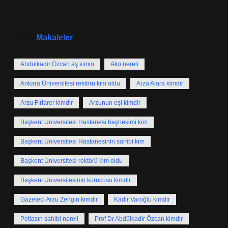
Tarih:
Makaleler
Abdulkadir Özcan aş kimin
Ako nereli
Ankara Üniversitesi rektörü kim oldu
Arzu Alara kimdir
Arzu Fırlarer kimdir
Arzunun eşi kimdir
Başkent Üniversitesi Hastanesi başhekimi kim
Başkent Üniversitesi Hastanesinin sahibi kim
Başkent Üniversitesi rektörü kim oldu
Başkent Üniversitesinin kurucusu kimdir
Gazeteci Arzu Zengin kimdir
Kadir Varoğlu kimdir
Petlasın sahibi nereli
Prof Dr Abdülkadir Özcan kimdir