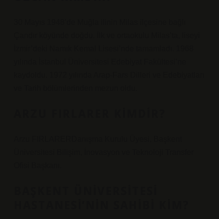
30 Mayıs 1948’de Muğla ilinin Milas ilçesine bağlı
Çandır köyünde doğdu. İlk ve ortaokulu Milas’ta, liseyi
İzmir’deki Namık Kemal Lisesi’nde tamamladı. 1968
yılında İstanbul Üniversitesi Edebiyat Fakültesi’ne
kaydoldu. 1972 yılında Arap-Fars Dilleri ve Edebiyatları
ve Tarih bölümlerinden mezun oldu.
ARZU FIRLARER KIMDIR?
Arzu FIRLARERDanışma Kurulu Üyesi, Başkent
Üniversitesi Bilişim, İnovasyon ve Teknoloji Transfer
Ofisi Başkanı.
BAŞKENT ÜNIVERSITESI
HASTANESI’NIN SAHIBI KIM?