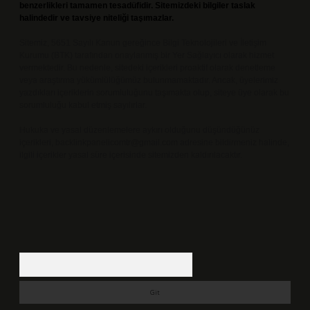
benzerlikleri tamamen tesadüfidir. Sitemizdeki bilgiler taslak
halindedir ve tavsiye niteliği taşımazlar.
Sitemiz, 5651 Sayılı Kanun gereğince Bilgi Teknolojileri ve İletişim
Kurumu (BTK) tarafından onaylanmış bir Yer Sağlayıcı olarak hizmet
vermektedir. Bu nedenle, sitedeki içerikleri proaktif olarak denetleme
veya araştırma yükümlülüğümüz bulunmamaktadır. Ancak, üyelerimiz
yazdıkları içeriklerin sorumluluğunu taşımakta olup, siteye üye olarak bu
sorumluluğu kabul etmiş sayılırlar.
Hukuka ve yasal düzenlemelere aykırı olduğunu düşündüğünüz
içerikleri,
backlinkpanelicomtr@gmail.com
adresine bildirmeniz halinde,
ilgili içerikler yasal süre içerisinde sitemizden kaldırılacaktır.
Arama