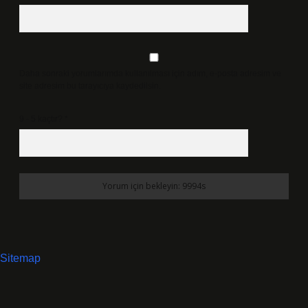
Daha sonraki yorumlarımda kullanılması için adım, e-posta adresim ve
site adresim bu tarayıcıya kaydedilsin.
9 - 5 kaçtır?
*
Sitemap