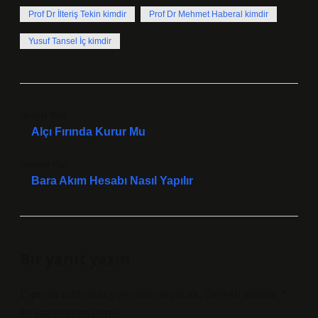
Prof Dr İlteriş Tekin kimdir
Prof Dr Mehmet Haberal kimdir
Yusuf Tansel İç kimdir
Önceki Yazı
Alçı Fırında Kurur Mu
Sonraki Yazı
Bara Akım Hesabı Nasıl Yapılır
Bir yanıt yazın
E-posta adresiniz yayınlanmayacak.
Gerekli alanlar
*
ile işaretlenmişlerdir