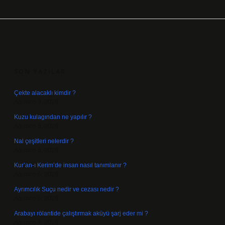
SIDEBAR
SON YAZILAR
Çekte alacaklı kimdir ?
Ağustos 9, 2026
Kuzu kulagından ne yapılır ?
Ağustos 8, 2026
Nal çeşitleri nelerdir ?
Ağustos 8, 2026
Kur’an-ı Kerim’de insan nasıl tanımlanır ?
Ağustos 6, 2026
Ayrımcılık Suçu nedir ve cezası nedir ?
Ağustos 5, 2026
Arabayı rölantide çalıştırmak aküyü şarj eder mi ?
Ağustos 4, 2026