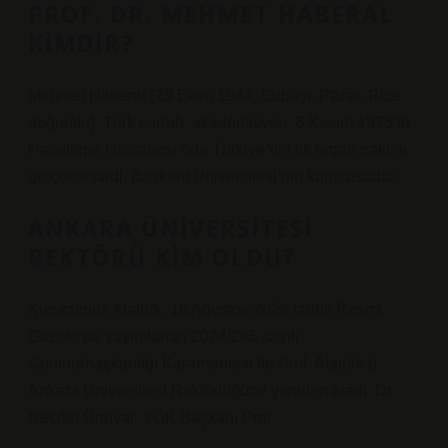
PROF. DR. MEHMET HABERAL
KIMDIR?
Mehmet Haberal (29 Ekim 1944, Subaşı, Pazar, Rize
doğumlu), Türk cerrah, akademisyen. 3 Kasım 1975’te
Hacettepe Hastanesi’nde Türkiye’nin ilk organ naklini
gerçekleştirdi. Başkent Üniversitesi’nin kurucusudur.
ANKARA ÜNIVERSITESI
REKTÖRÜ KIM OLDU?
Kurucumuz Atatürk, 16 Ağustos 2024 tarihli Resmi
Gazete’de yayımlanan 2024/285 sayılı
Cumhurbaşkanlığı Kararnamesi ile Prof. Atatürk’ü
Ankara Üniversitesi Rektörlüğüne yeniden atadı. Dr.
Necdet Ünüvar, YÖK Başkanı Prof.