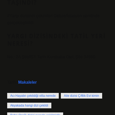
TAŞINDI?
#Yargı dizisinin çekimleri Gebze/İstasyon semtinde
gerçekleştirildi.
YARGI DIZISINDEKI TATIL YERI
NERESI?
No.: 2A Şile/İST Tarih Kumbaba Otel, Şile 34980.
Tarih:
Makaleler
Acı Hayatın çekildiği villa nerede
Aile dizisi Çiftlik Evi kimin
Akyakada hangi dizi çekildi