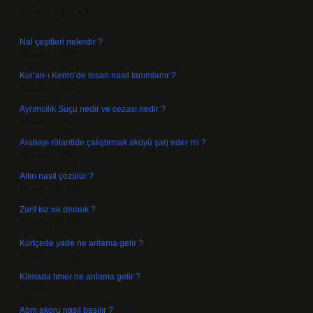
SON YAZILAR
Nal çeşitleri nelerdir ?
Ağustos 8, 2026
Kur’an-ı Kerim’de insan nasıl tanımlanır ?
Ağustos 6, 2026
Ayrımcılık Suçu nedir ve cezası nedir ?
Ağustos 5, 2026
Arabayı rölantide çalıştırmak aküyü şarj eder mi ?
Ağustos 4, 2026
Altın nasıl çözülür ?
Temmuz 30, 2026
Zarif kız ne demek ?
Temmuz 29, 2026
Kürtçede yade ne anlama gelir ?
Temmuz 27, 2026
Klimada tımer ne anlama gelir ?
Temmuz 25, 2026
Abm akoru nasıl basılır ?