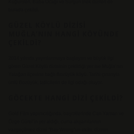
Kuğumleri, Baba Ocağı ve Sürgün İnek dizileri de
burada çekildi.
GÜZEL KÖYLÜ DIZISI
MUĞLA’NIN HANGI KÖYÜNDE
ÇEKILDI?
2014 yılında yayınlanmaya başlayan ve büyük ilgi
gören Güzel Köylü dizisinin çekildiği yer ise Muğla’nın
Yatağan ilçesine bağlı Bozüyük köyü. Tarihi çınarıyla
ünlü Bozüyük, tatilcilerin de ilgi odağı oluyor.
GÖCEKTE HANGI DIZI ÇEKILDI?
Gold Film yapımcılığında, başrollerinde Can Yaman ve
Özge Gürel’in yer aldığı, cuma akşamlarının
vazgeçilmez dizisi “Bay Wrong”un ekibi, dizinin