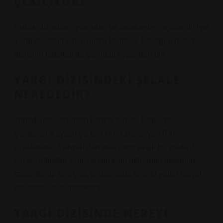
ÇEKILIYOR?
Hukuk dizisinin oyuncuları ve karakterleri açıklandı! İşte
Yargı dizisinin tüm oyuncu kadrosu. Beyoğlu, hukuk
dizisinin İstanbul’da çekildiği ilçelerden biri.
YARGI DIZISINDEKI ŞELALE
NEREDEDIR?
Tripadvisor yorumları kontrol ediyor. Kapuzbaşı
Şelaleleri Kayseri’ye 150 km, Yahyalı’ya 70 km
uzaklıktadır. Yahyalı’dan yola çıkıp virajlı bir yolda 30
km yol aldıktan sonra yolun kötü olduğunu düşünüp
sağa dönüp ana yola girdiğinizde önceki yolun otoyol
olduğunu düşüneceksiniz.
YARGI DIZISINDE NEREYE