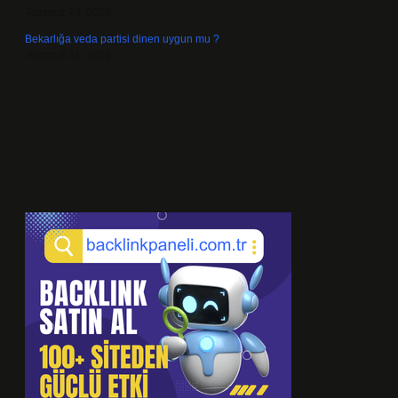
Temmuz 24, 2026
Bekarlığa veda partisi dinen uygun mu ?
Temmuz 21, 2026