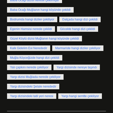
Baba Ocağı dizisi nerede çekilmiştir
Baba Ocağı Muğlanın hangi köyünde çekildi
Bodrumda hangi diziler çekiliyor
Datçada hangi dizi çekildi
Egenin Hamsisi nerede çekildi
Göcekte hangi dizi çekildi
Güzel Köylü dizisi Muğlanın hangi köyünde çekildi
Kalk Gidelim Evi Nerededir
Marmariste hangi diziler çekiliyor
Muğla Köyceğizde hangi dizi çekildi
Yalı çapkını nerede çekiliyor
Yargi dizisinde nereye taşındı
Yargı dizisi Muğlada nerede çekiliyor
Yargı dizisindeki Şelale nerededir
Yargı dizisindeki tatil yeri neresi
Yargı hangi semtte çekiliyor