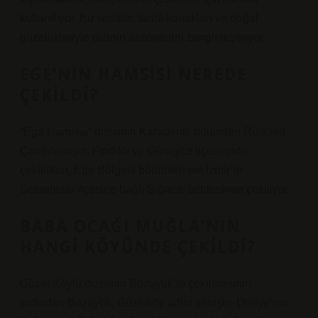
kullanılıyor. Bu semtler, tarihi konakları ve doğal
güzellikleriyle dizinin atmosferini zenginleştiriyor.
EGE’NIN HAMSISI NEREDE
ÇEKILDI?
“Ege Hamsisi” dizisinin Karadeniz bölümleri Rize’nin
Çamlıhemşin, Fındıklı ve Güneyce ilçelerinde
çekilirken, Ege Bölgesi bölümleri ise İzmir’in
Seferihisar ilçesine bağlı Sığacık beldesinde çekiliyor.
BABA OCAĞI MUĞLA’NIN
HANGI KÖYÜNDE ÇEKILDI?
Güzel Köylü dizisinin Bozüyük’te çekilmesinin
ardından Bozüyük, Güzelköy adını almıştır. Düriye’nin