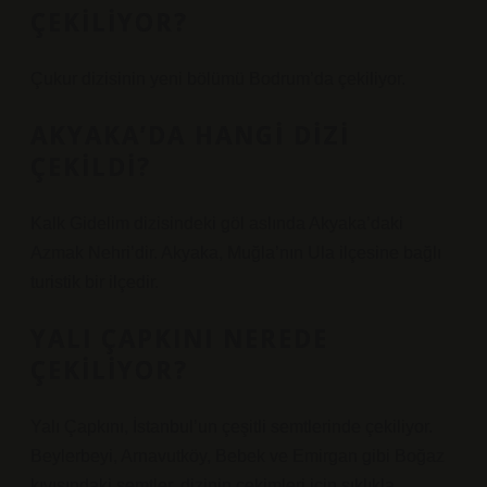
ÇEKILIYOR?
Çukur dizisinin yeni bölümü Bodrum’da çekiliyor.
AKYAKA’DA HANGI DIZI
ÇEKILDI?
Kalk Gidelim dizisindeki göl aslında Akyaka’daki
Azmak Nehri’dir. Akyaka, Muğla’nın Ula ilçesine bağlı
turistik bir ilçedir.
YALI ÇAPKINI NEREDE
ÇEKILIYOR?
Yalı Çapkını, İstanbul’un çeşitli semtlerinde çekiliyor.
Beylerbeyi, Arnavutköy, Bebek ve Emirgan gibi Boğaz
kıyısındaki semtler, dizinin çekimleri için sıklıkla