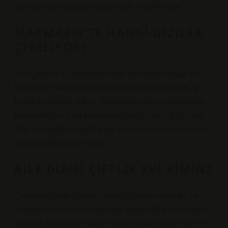
çekimleri için geçtiğimiz günlerde Göcek’e gitti.
MARMARIS’TE HANGI DIZILER
ÇEKILIYOR?
Yalı Çapkını 40. bölümdeki tatil sahneleri Muğla’nın
Marmaris Hisarönü Koyu’nda bulunan D Maris Bay
Hotel’de çekildi. Datça Yarımadası’nda yemyeşil bitki
örtüsüyle çevrili bir koyda yer alan D Maris Bay Hotel,
The Telegraph’ın seçiminde Türkiye’nin en iyi plajına
sahip otellerden biri oldu.
AILE DIZISI ÇIFTLIK EVI KIMIN?
Cesur ve Güzel filminin çekildiği Polonezköy’de 54
hektarlık bir arazi üzerine inşa edilen çiftlik evi Simavi
ailesine ait. Doğayı seven çiftlik evinde, mülk sınırları