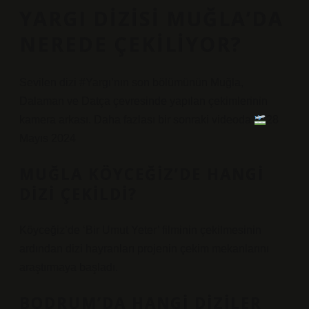
YARGI DIZISI MUĞLA’DA
NEREDE ÇEKILIYOR?
Sevilen dizi #Yargı’nın son bölümünün Muğla,
Dalaman ve Datça çevresinde yapılan çekimlerinin
kamera arkası. Daha fazlası bir sonraki videoda
28
Mayıs 2024
MUĞLA KÖYCEĞIZ’DE HANGI
DIZI ÇEKILDI?
Köyceğiz’de ‘Bir Umut Yeter’ filminin çekilmesinin
ardından dizi hayranları projenin çekim mekanlarını
araştırmaya başladı.
BODRUM’DA HANGI DIZILER