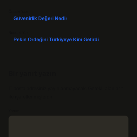
Önceki Yazı
Güvenirlik Değeri Nedir
Sonraki Yazı
Pekin Ördeğini Türkiyeye Kim Getirdi
Bir yanıt yazın
E-posta adresiniz yayınlanmayacak.
Gerekli alanlar
*
ile işaretlenmişlerdir
Yorum