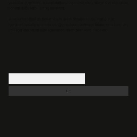
yazdıkları içeriklerin sorumluluğunu taşımakta olup, siteye üye olarak bu
sorumluluğu kabul etmiş sayılırlar.
Hukuka ve yasal düzenlemelere aykırı olduğunu düşündüğünüz
içerikleri,
backlinkpanelicomtr@gmail.com
adresine bildirmeniz halinde,
ilgili içerikler yasal süre içerisinde sitemizden kaldırılacaktır.
Arama