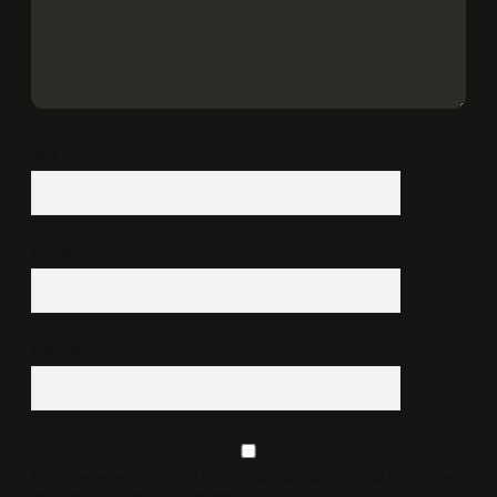
İsim*
E-Posta*
Web Sitesi
Daha sonraki yorumlarımda kullanılması için adım, e-posta adresim ve