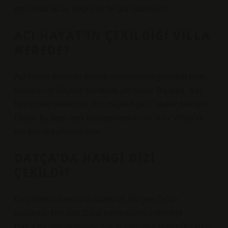
içerisinde iki av köşkü ve bir göl bulunuyor.
ACI HAYAT’IN ÇEKILDIĞI VILLA
NEREDE?
Acı Hayat dizisinin önemli sahnelerinin çekildiği tepe,
İstanbul’un Beykoz semtinde yer alıyor. Bu tepe, dizi
hayranları tarafından “Acı Hayat Ağacı” olarak biliniyor.
Dizide bu tepe, ana karakterlerden biri olan “Altan”ın
evi olarak kullanılıyordu.
DATÇA’DA HANGI DIZI
ÇEKILDI?
Başrollerini Gonca Vuslateri ve Gürgen Öz’ün
paylaştığı Her Şey Dahil komedisinin çekimleri
Datça’da gerçekleşiyor. Sacro Film’den Metin Özcan’ın