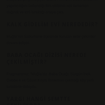
yapımcılığını üstlendiği film ekibinin seti tamamen
dağınık ve kirli bıraktığı ortaya çıktı.
KALK GIDELIM EVI NEREDEDIR?
Muğla’nın Saburhane ilçesinde kurulan sette çekimler
devam ediyor.
BABA OCAĞI DIZISI NEREDE
ÇEKILMIŞTIR?
Fragmanımız; “Muğla’da: Baba Ocağı, Sürgün İnek,
Dabbe 4 ve Güzel Köylü filmlerinin çekildiği köy yerli
turistlerle doluydu.
YARGI HANGI SEMTTE