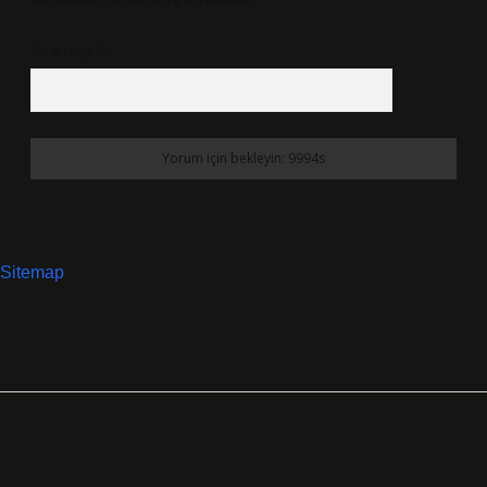
site adresim bu tarayıcıya kaydedilsin.
7 + 8 kaçtır?
*
Sitemap
SIDEBAR