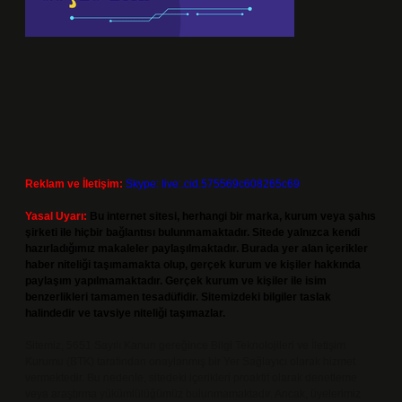
Reklam ve İletişim:
Skype: live:.cid.575569c608265c69
Yasal Uyarı:
Bu internet sitesi, herhangi bir marka, kurum veya şahıs
şirketi ile hiçbir bağlantısı bulunmamaktadır. Sitede yalnızca kendi
hazırladığımız makaleler paylaşılmaktadır. Burada yer alan içerikler
haber niteliği taşımamakta olup, gerçek kurum ve kişiler hakkında
paylaşım yapılmamaktadır. Gerçek kurum ve kişiler ile isim
benzerlikleri tamamen tesadüfidir. Sitemizdeki bilgiler taslak
halindedir ve tavsiye niteliği taşımazlar.
Sitemiz, 5651 Sayılı Kanun gereğince Bilgi Teknolojileri ve İletişim
Kurumu (BTK) tarafından onaylanmış bir Yer Sağlayıcı olarak hizmet
vermektedir. Bu nedenle, sitedeki içerikleri proaktif olarak denetleme
veya araştırma yükümlülüğümüz bulunmamaktadır. Ancak, üyelerimiz