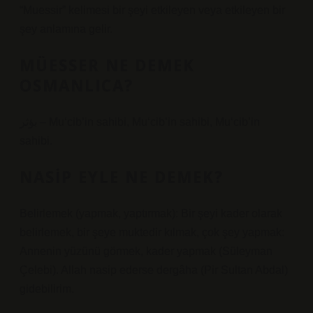
“Muessir” kelimesi bir şeyi etkileyen veya etkileyen bir
şey anlamına gelir.
MÜESSER NE DEMEK
OSMANLICA?
بؤثر – Mu‘cib’in sahibi, Mu‘cib’in sahibi, Mu‘cib’in
sahibi.
NASIP EYLE NE DEMEK?
Belirlemek (yapmak, yaptırmak): Bir şeyi kader olarak
belirlemek, bir şeye muktedir kılmak, çok şey yapmak:
Annenin yüzünü görmek, kader yapmak (Süleyman
Çelebi). Allah nasip ederse dergâha (Pir Sultan Abdal)
gidebilirim.