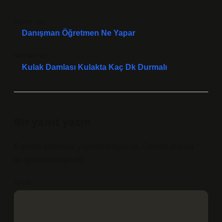
Önceki Yazı
Danışman Öğretmen Ne Yapar
Sonraki Yazı
Kulak Damlası Kulakta Kaç Dk Durmalı
Bir yanıt yazın
E-posta adresiniz yayınlanmayacak.
Gerekli alanlar
*
ile işaretlenmişlerdir
Yorum