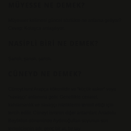
MÜYESSE NE DEMEK?
Müyesser kelimesi güncel sözlükte ne anlama geliyor?
Cevap: Kolayca anlaşılıyor.
NASIPLI BIRI NE DEMEK?
Şanslı, şanslı, şanslı.
CÜNEYD NE DEMEK?
Cüneyt ismi Arapça kökenlidir ve “küçük asker” veya
“savaşçı” anlamına gelir. Genellikle cesaret,
kahramanlık ve savaşçı niteliklerini temsil ettiği için
tercih edilir. Cüneyt isminin diğer anlamları: Anadolu
Beylikleri döneminde Aydınoğulları soyunun son
temsilcisinin adı, genç bir at, bir tay.