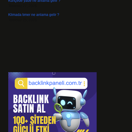
Kürtçede yade ne anlama gelir ?
Temmuz 27, 2026
Klimada tımer ne anlama gelir ?
Temmuz 25, 2026