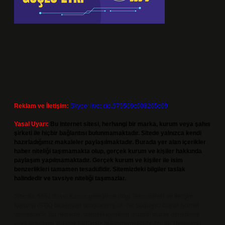
Reklam ve İletişim:
Skype: live:.cid.575569c608265c69
Yasal Uyarı:
Bu internet sitesi, herhangi bir marka, kurum veya şahıs
şirketi ile hiçbir bağlantısı bulunmamaktadır. Sitede yalnızca kendi
hazırladığımız makaleler paylaşılmaktadır. Burada yer alan içerikler
haber niteliği taşımamakta olup, gerçek kurum ve kişiler hakkında
paylaşım yapılmamaktadır. Gerçek kurum ve kişiler ile isim
benzerlikleri tamamen tesadüfidir. Sitemizdeki bilgiler taslak
halindedir ve tavsiye niteliği taşımazlar.
Sitemiz, 5651 Sayılı Kanun gereğince Bilgi Teknolojileri ve İletişim
Kurumu (BTK) tarafından onaylanmış bir Yer Sağlayıcı olarak hizmet
vermektedir. Bu nedenle, sitedeki içerikleri proaktif olarak denetleme
veya araştırma yükümlülüğümüz bulunmamaktadır. Ancak, üyelerimiz