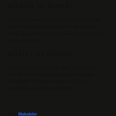
MÜNFET NE DEMEK?
“Olumlu” kelimesinin Türkçe-Türkçe sözlük anlamı;
düzene uygun, yıkıcı ve saldırgan değil, yapıcı ve
onarıcı, denge, adalet ve hakkaniyet ilkelerine uygun
eylem, davranıştır.
MÜSTET NE DEMEK?
Sıfat (Ar. istitār müsteki) Gizli, saklı, saklı: Çünkü
Tanrı’nın sırrı her şeyi kuşatan varlıklarda açığa
çıkmaktadır. / Bir taraftan bakalım ve Tanrı’nın
(Nev’î’den) ne gösterdiğine bakalım.
Tarih:
Makaleler