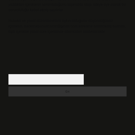
yazdıkları içeriklerin sorumluluğunu taşımakta olup, siteye üye olarak bu
sorumluluğu kabul etmiş sayılırlar.
Hukuka ve yasal düzenlemelere aykırı olduğunu düşündüğünüz
içerikleri,
backlinkpanelicomtr@gmail.com
adresine bildirmeniz halinde,
ilgili içerikler yasal süre içerisinde sitemizden kaldırılacaktır.
Arama