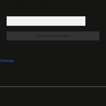
site adresim bu tarayıcıya kaydedilsin.
7 + 8 kaçtır?
*
Sitemap
SIDEBAR