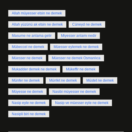
Allah müyesser etsin ne demek
Allah yüzünü ak etsin ne demek
Cüneyd ne demek
Masume ne anlama gelir
Miyesser anlamı nedir
Mübeccel ne demek
Müesser eylemek ne demek
Müesser ne demek
Müesser ne demek Osmanlıca
Mukadder demek ne demek
Mükeffir ne demek
Münfer ne demek
Münfet ne demek
Müstet ne demek
Müyesse ne demek
Nasibi müyesser ne demek
Nasip eyle ne demek
Nasip ve müesser eyle ne demek
Nasipli biri ne demek