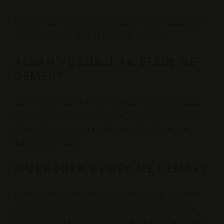
Kolay olma, kolaylaşma. 2. Mübarek ol ve mübarek ol:
“Teyessur-i ilahî: Allah’ın bir vazife vermesi.”
ALLAH YÜZÜNÜ AK ETSIN NE
DEMEK?
Seni hiç sevmedim. Ali için bir dua ve saygı sözcüğü,
anlamı: “Allah yüzünü parlatsın.” Seni hiç sevmedim.
Peygamberin manevi kişiliğini onurlandırmak için
kullanılan bir ifade.
MUKADDER DEMEK NE DEMEK?
Kader, kaderde belirlenen veya amaçlanan anlamına
gelir. Kader kelimesi, daha önce gerçekleşmiş veya
gerçekleşmesi beklenen olayları ifade eder. “Mukadder”