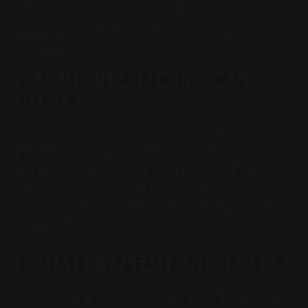
Arapçada “mutlu, rahat” anlamına gelen muyassar
مُيَسَّر kelimesinden türemiş olup ysr kökünden
gelmektedir.
ALLAH MÜYESSER ETSIN NE
DEMEK?
Müyesser: Basit, kolayca gerçekleştirilen, önceden
belirlenmiş ve kolaylaştırılmış bir şey demektir. Yüce
Allah hepimize yüce bir tefekkür ufku versin! Kur’an-ı
Kerim, insanın ve evrenin sırlarını ve bilgeliğini bir ders
olarak okuyarak kalplerimizi canlandırmayı nasip etsin!
13 Şubat 2020
MÜESSER EYLEMEK NE DEMEK?
Temel anlamı “etkilemek” veya “etkilemek”tir. Anlamı: