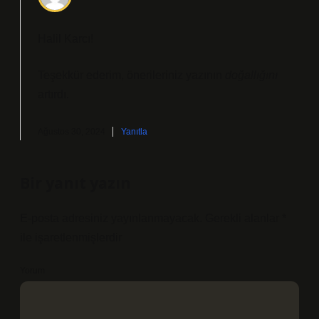
Halil Karcı!
Teşekkür ederim, önerileriniz yazının
doğallığını
artırdı.
Ağustos 30, 2024
Yanıtla
Bir yanıt yazın
E-posta adresiniz yayınlanmayacak.
Gerekli alanlar
*
ile işaretlenmişlerdir
Yorum