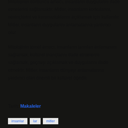
Mitolojinin dördüncü amacı, insanların duygularını ifade
etmelerini sağlamaktır. Mitler, insanların korkularını,
sevinçlerini ve kararsızluklarını açıklamak için kullanılır.
Mitler, insanların duygularını anlamalarına yardımcı
olur.
Mitolojinin temel amacı, insanların tanrıları anlamasını
sağlamak, kültürel inançlarını ifade etmelerini
sağlamak, geçmişi açıklamak ve duygularını ifade
etmektir. Mitler, insanların dünyayı anlamalarına
yardımcı olan önemli bir kültürel öğedir.
Tarih:
Makaleler
insanlar
lar
mitler