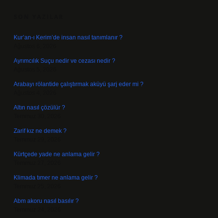
SON YAZILAR
Kur’an-ı Kerim’de insan nasıl tanımlanır ?
Ağustos 6, 2026
Ayrımcılık Suçu nedir ve cezası nedir ?
Ağustos 5, 2026
Arabayı rölantide çalıştırmak aküyü şarj eder mi ?
Ağustos 4, 2026
Altın nasıl çözülür ?
Temmuz 30, 2026
Zarif kız ne demek ?
Temmuz 29, 2026
Kürtçede yade ne anlama gelir ?
Temmuz 27, 2026
Klimada tımer ne anlama gelir ?
Temmuz 25, 2026
Abm akoru nasıl basılır ?
Temmuz 24, 2026