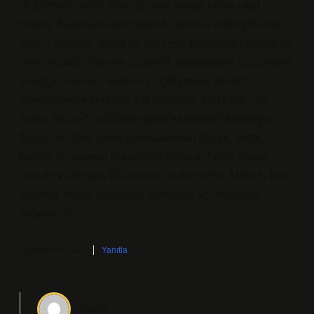
değerlendirmeler yerinde, ama sonuç kısmı zayıf
kalmış. Buradaki temel mesele aslında Mitolojide mit
nedir? Mitoloji , belirli bir din veya kültürdeki insanlık ile
evrenin yaratılışını ve doğasını, geleneklere özgü inanç
ve uygulamaların sebebini açıklamaya yönelik
söylencelerin tümüdür. Mit (mythos), Yunanca “söz,
anlatı, hikâye” anlamına gelen kelimeden türemiştir.
İlkçağ’dan beri insan topluluklarının dünya, doğa,
tanrılar ve insanın kökeni hakkında anlattığı kutsal,
kozmik ve kurucu hikâyelere verilen addır. Mitlerin bazı
işlevleri: Mitler, genellikle zamansız ve mekânsız
anlatılardır.
Ağustos 30, 2024
Yanıtla
admin