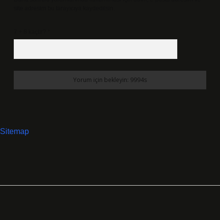
site adresim bu tarayıcıya kaydedilsin.
7 + 8 kaçtır?
*
Sitemap
SIDEBAR