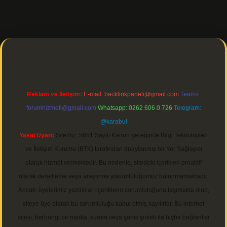
r
Reklam ve İletişim:
E-mail:
backlinkpaneli@gmail.com
Teams:
forumhizmeti@gmail.com
Whatsapp: 0262 606 0 726
Telegram:
@karabul
Yasal Uyarı:
Sitemiz, 5651 Sayılı Kanun gereğince Bilgi Teknolojileri
ve İletişim Kurumu (BTK) tarafından onaylanmış bir Yer Sağlayıcı
olarak hizmet vermektedir. Bu nedenle, sitedeki içerikleri proaktif
olarak denetleme veya araştırma yükümlülüğümüz bulunmamaktadır.
Ancak, üyelerimiz yazdıkları içeriklerin sorumluluğunu taşımakta olup,
siteye üye olarak bu sorumluluğu kabul etmiş sayılırlar. Bu internet
sitesi, herhangi bir marka, kurum veya şahıs şirketi ile hiçbir bağlantısı