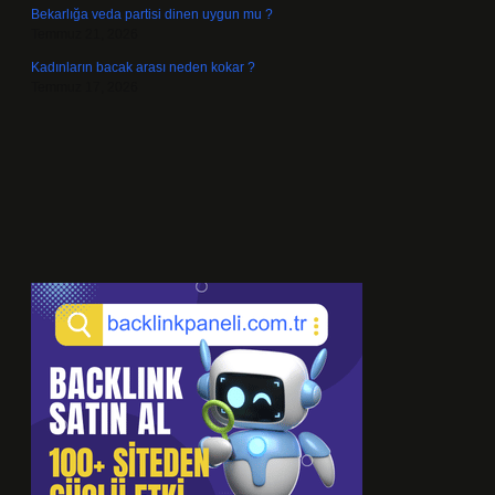
Bekarlığa veda partisi dinen uygun mu ?
Temmuz 21, 2026
Kadınların bacak arası neden kokar ?
Temmuz 17, 2026