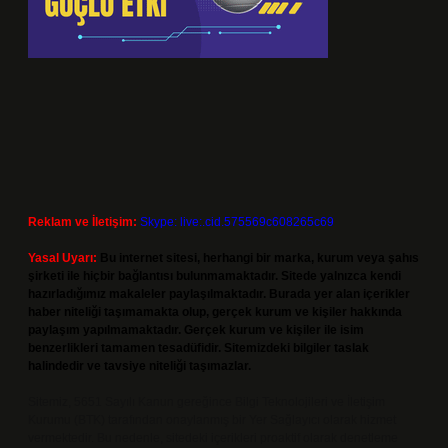
Reklam ve İletişim:
Skype: live:.cid.575569c608265c69
Yasal Uyarı:
Bu internet sitesi, herhangi bir marka, kurum veya şahıs
şirketi ile hiçbir bağlantısı bulunmamaktadır. Sitede yalnızca kendi
hazırladığımız makaleler paylaşılmaktadır. Burada yer alan içerikler
haber niteliği taşımamakta olup, gerçek kurum ve kişiler hakkında
paylaşım yapılmamaktadır. Gerçek kurum ve kişiler ile isim
benzerlikleri tamamen tesadüfidir. Sitemizdeki bilgiler taslak
halindedir ve tavsiye niteliği taşımazlar.
Sitemiz, 5651 Sayılı Kanun gereğince Bilgi Teknolojileri ve İletişim
Kurumu (BTK) tarafından onaylanmış bir Yer Sağlayıcı olarak hizmet
vermektedir. Bu nedenle, sitedeki içerikleri proaktif olarak denetleme