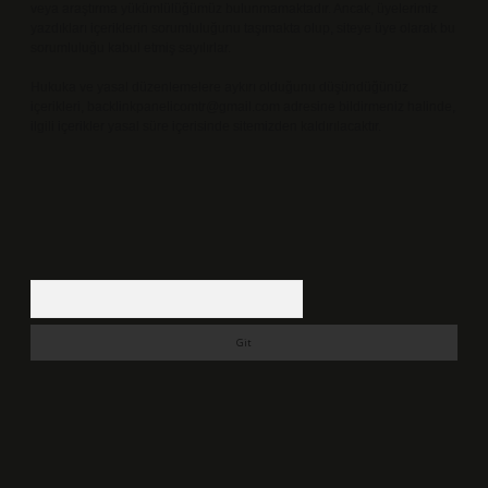
veya araştırma yükümlülüğümüz bulunmamaktadır. Ancak, üyelerimiz
yazdıkları içeriklerin sorumluluğunu taşımakta olup, siteye üye olarak bu
sorumluluğu kabul etmiş sayılırlar.
Hukuka ve yasal düzenlemelere aykırı olduğunu düşündüğünüz
içerikleri,
backlinkpanelicomtr@gmail.com
adresine bildirmeniz halinde,
ilgili içerikler yasal süre içerisinde sitemizden kaldırılacaktır.
Arama