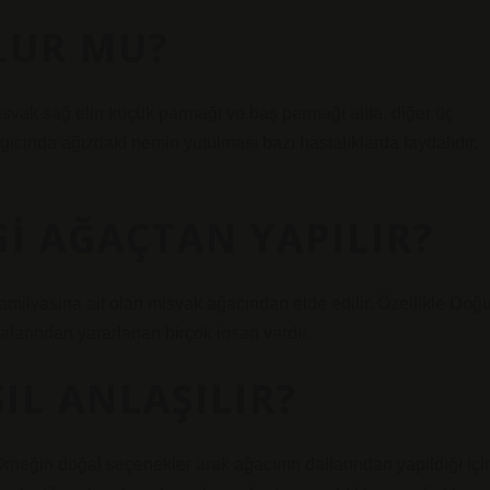
LUR MU?
svak sağ elin küçük parmağı ve baş parmağı altta, diğer üç
gıcında ağızdaki nemin yutulması bazı hastalıklarda faydalıdır.
GI AĞAÇTAN YAPILIR?
amilyasına ait olan misvak ağacından elde edilir. Özellikle Doğ
alarından yararlanan birçok insan vardır.
IL ANLAŞILIR?
rneğin doğal seçenekler arak ağacının dallarından yapıldığı içi