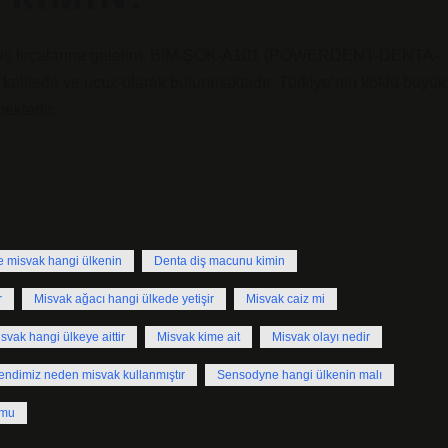
e diş fırçalarına gelelim. BİM-ŞOK-A101 (POWERDENT-DENTA-
litede ve ucuz olarak bulunmaktadır. Türkiye’nin köklü büyük
ektedir.
e misvak hangi ülkenin
Denta diş macunu kimin
r
Misvak ağacı hangi ülkede yetişir
Misvak caiz mi
svak hangi ülkeye aittir
Misvak kime ait
Misvak olayı nedir
ndimiz neden misvak kullanmıştır
Sensodyne hangi ülkenin malı
 mu