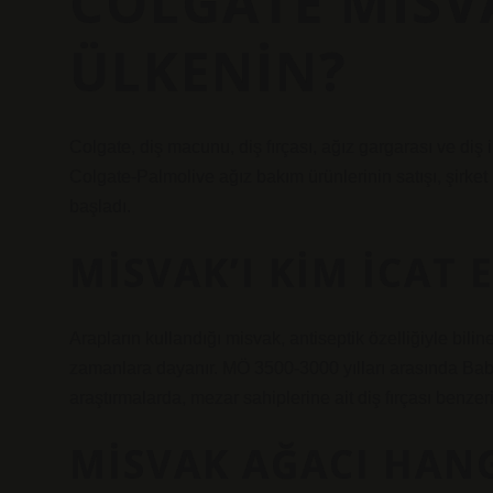
COLGATE MISV
ÜLKENIN?
Colgate, diş macunu, diş fırçası, ağız gargarası ve diş 
Colgate-Palmolive ağız bakım ürünlerinin satışı, şirket
başladı.
MISVAK’I KIM ICAT E
Arapların kullandığı misvak, antiseptik özelliğiyle biline
zamanlara dayanır. MÖ 3500-3000 yılları arasında Babil
araştırmalarda, mezar sahiplerine ait diş fırçası benze
MISVAK AĞACI HANG