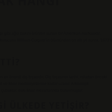
AK HANGI
ipi gibi ağız bakım ürünleri sunan bir Amerikan markasıdır.
 kurucusu William Colgate’in ölümünden on altı yıl sonra, 1873’t
TTI?
n en önemli diş fırçasıdır. Diş fırçasının tarihi, milattan önceki
 ve Mısır medeniyetlerine kadar uzanır. Arkeolojik
ri çubuklar, eski Mısır mezarlarında bulunmuştur.
I ÜLKEDE YETIŞIR?