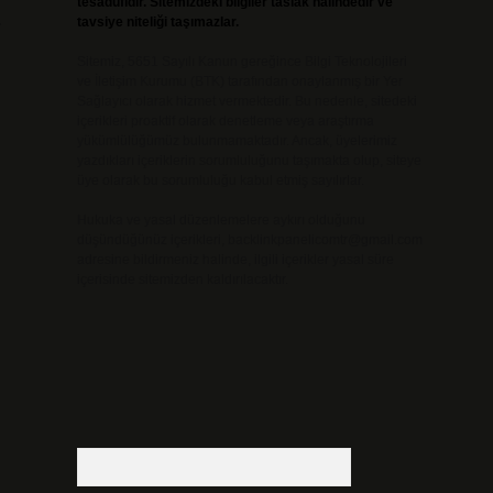
tesadüfidir. Sitemizdeki bilgiler taslak halindedir ve
.
tavsiye niteliği taşımazlar.
Sitemiz, 5651 Sayılı Kanun gereğince Bilgi Teknolojileri
ve İletişim Kurumu (BTK) tarafından onaylanmış bir Yer
Sağlayıcı olarak hizmet vermektedir. Bu nedenle, sitedeki
içerikleri proaktif olarak denetleme veya araştırma
yükümlülüğümüz bulunmamaktadır. Ancak, üyelerimiz
yazdıkları içeriklerin sorumluluğunu taşımakta olup, siteye
üye olarak bu sorumluluğu kabul etmiş sayılırlar.
Hukuka ve yasal düzenlemelere aykırı olduğunu
düşündüğünüz içerikleri,
backlinkpanelicomtr@gmail.com
adresine bildirmeniz halinde, ilgili içerikler yasal süre
içerisinde sitemizden kaldırılacaktır.
Arama