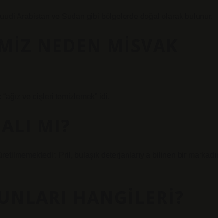
Suudi Arabistan ve Sudan gibi bölgelerde doğal olarak bulunur.
MIZ NEDEN MISVAK
ğız ve dişleri temizlemek” idi.
ALI MI?
üretilmemektedir. Pril, bulaşık deterjanlarıyla bilinen bir markadı
UNLARI HANGILERI?