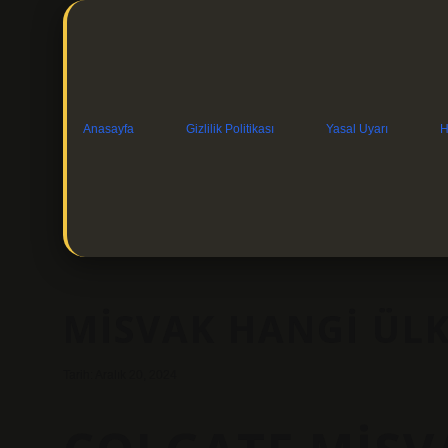
Anasayfa
Gizlilik Politikası
Yasal Uyarı
H
MISVAK HANGI ÜL
Tarih: Aralık 20, 2024