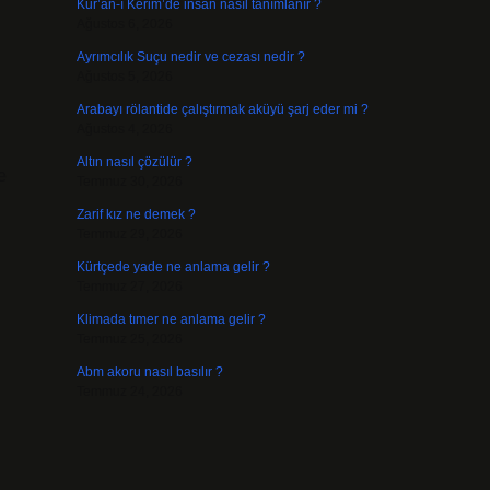
Kur’an-ı Kerim’de insan nasıl tanımlanır ?
Ağustos 6, 2026
Ayrımcılık Suçu nedir ve cezası nedir ?
Ağustos 5, 2026
Arabayı rölantide çalıştırmak aküyü şarj eder mi ?
Ağustos 4, 2026
Altın nasıl çözülür ?
e
Temmuz 30, 2026
Zarif kız ne demek ?
Temmuz 29, 2026
Kürtçede yade ne anlama gelir ?
Temmuz 27, 2026
Klimada tımer ne anlama gelir ?
Temmuz 25, 2026
Abm akoru nasıl basılır ?
Temmuz 24, 2026