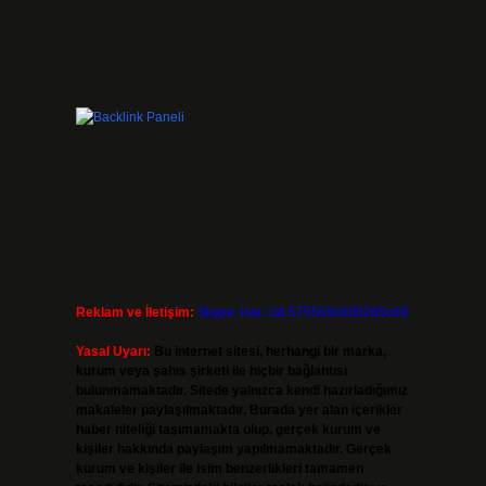
Reklam ve İletişim:
Skype: live:.cid.575569c608265c69
r
Yasal Uyarı:
Bu internet sitesi, herhangi bir marka,
kurum veya şahıs şirketi ile hiçbir bağlantısı
bulunmamaktadır. Sitede yalnızca kendi hazırladığımız
makaleler paylaşılmaktadır. Burada yer alan içerikler
haber niteliği taşımamakta olup, gerçek kurum ve
kişiler hakkında paylaşım yapılmamaktadır. Gerçek
kurum ve kişiler ile isim benzerlikleri tamamen