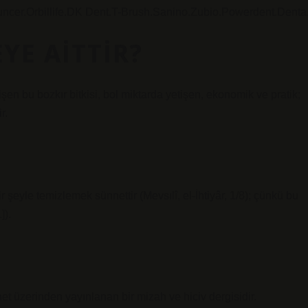
uncer.Orbillife.DK Dent.T-Brush.Sanino.Zubio.Powerdent.Denta
YE AITTIR?
en bu bozkır bitkisi, bol miktarda yetişen, ekonomik ve pratik;
r.
 şeyle temizlemek sünnettir (Mevsılî, el-İhtiyâr, 1/8); çünkü bu
]).
et üzerinden yayınlanan bir mizah ve hiciv dergisidir.