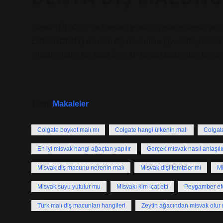
Şimdi TÜRKİYE’de üretilen yerel diş macunlarına v
EXPERDENT) markalı diş macunları piyasada yüksek ka
şirketlerinden biri olan EVYAP Group tarafından üretilm
Tarih:
Makaleler
Colgate boykot malı mı
Colgate hangi ülkenin malı
Colgat
En iyi misvak hangi ağaçtan yapılır
Gerçek misvak nasıl anlaşılı
Misvak diş macunu nerenin malı
Misvak dişi temizler mi
Mi
Misvak suyu yutulur mu
Misvakı kim icat etti
Peygamber efe
Türk malı diş macunları hangileri
Zeytin ağacından misvak olur