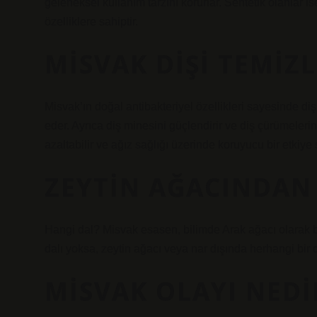
geleneksel kullanım tarzını korurlar. Sentetik olanlar i
özelliklere sahiptir.
MISVAK DIŞI TEMIZL
Misvak’ın doğal antibakteriyel özellikleri sayesinde di
eder. Ayrıca diş minesini güçlendirir ve diş çürümelerin
azaltabilir ve ağız sağlığı üzerinde koruyucu bir etkiye s
ZEYTIN AĞACINDAN
Hangi dal? Misvak esasen, bilimde Arak ağacı olarak bi
dalı yoksa, zeytin ağacı veya nar dışında herhangi bir d
MISVAK OLAYI NEDI