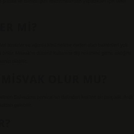
se plastik ve bambu gibi malzemelerden yapıldıkları için farklı
ER MI?
şleri temizler ve ağızda kötü nefese neden olan bakterileri yok
i önler. Misvak’ın düzenli kullanımı diş hekimine gitme sıklığını
ahip olabilir.
 MISVAK OLUR MU?
linen Salvadora persica’nın dalından kesilen bir parçadır. Arak
aldan gelebilir.
R?