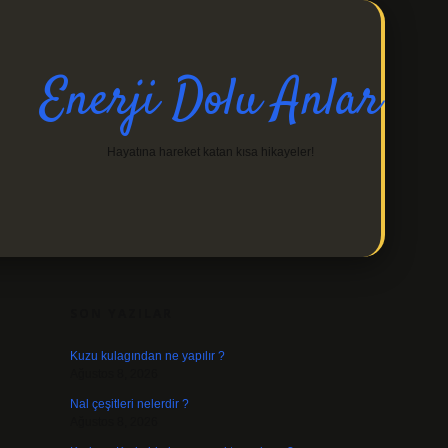
Enerji Dolu Anlar
Hayatına hareket katan kısa hikayeler!
SIDEBAR
https://ilbetgir.net/
betexper indir
SON YAZILAR
Kuzu kulagından ne yapılır ?
Ağustos 8, 2026
Nal çeşitleri nelerdir ?
Ağustos 8, 2026