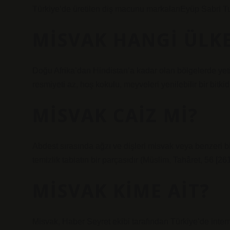
Türkiye’de üretilen diş macunu markalarıEyüp Sabri T
MISVAK HANGI ÜLKE
Doğu Afrika’dan Hindistan’a kadar olan bölgelerde yetiş
resmiyeti az, hoş kokulu, meyveleri yenilebilir bir bitkidi
MISVAK CAIZ MI?
Abdest sırasında ağzı ve dişleri misvak veya benzeri bir
temizlik tabiatın bir parçasıdır (Müslim, Tahâret, 56 [261
MISVAK KIME AIT?
Misvak, Haber Seyret ekibi tarafından Türkiye’de intern