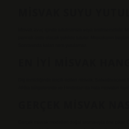
MISVAK SUYU YUTU
Misvak avuç içinde tutulmamalı veya emilmemelidir. Mi
parmak üstte olacak şekilde tutulur. Misvakanın başlan
Sonrasında kalan nem yutulamaz.
EN IYI MISVAK HAN
Diş temizliğinde tercih edilen misvak, Salvadoraceae f
Afrika bölgelerinde ve Hindistan’da hala misvakın fayd
GERÇEK MISVAK NAS
Gerçek misvak modelleri doğal aromasıyla öne çıkar. Ö