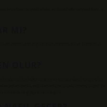
imon veya limon suyunu azaltır, vücuttaki inflamasyona karşı iyi
AR MI?
yesinde ciltteki akne oluşumunu azaltmakla bilinir. Limon suyu
DEN OLUR?
m ile gözenekleri bloke etmenin bir sonucu olarak ortaya çıkar.
olası enfeksiyonlar ve bakterilerle mücadele etmeye çağırır. Bu
n durulama ve şiştiği anlamına gelir.
 NASIL GEÇER?