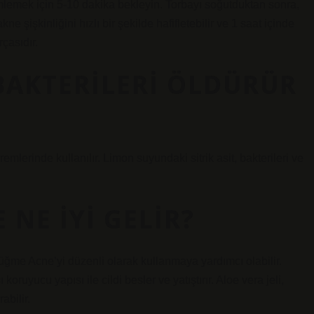
mlemek için 5-10 dakika bekleyin. Torbayı soğutduktan sonra,
e şişkinliğini hızlı bir şekilde hafifletebilir ve 1 saat içinde
çasıdır.
BAKTERILERI ÖLDÜRÜR
emlerinde kullanılır. Limon suyundaki sitrik asit, bakterileri ve
 NE IYI GELIR?
e Düğme Acne’yi düzenli olarak kullanmaya yardımcı olabilir.
ruyucu yapısı ile cildi besler ve yatıştırır. Aloe vera jeli,
abilir.