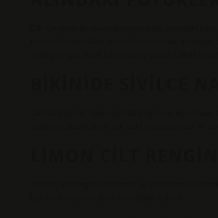
Cilt için sunduğu avantajlar sayesinde, alnındaki hamur
kullanabilirsiniz. Aloe Vera jeline ek olarak, antiseptik
zeytinyağı gibi doğal içeriğe sahip yağlar, ciltteki iltiha
BIKINIDE SIVILCE N
Genital bölgede, hijyen genital bölgesinin korunması, 
sıkıştırma, alanın alanı, çok fazla kıyafet giymesi ve top
LIMON CILT RENGIN
Yildirim, ten rengini hafifletmek ve lekelerden kurtulm
göz alanı hariç tüm yüzü ovaladığını açıkladı.