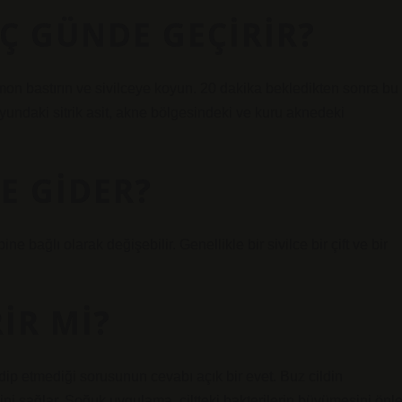
AÇ GÜNDE GEÇIRIR?
mon bastırın ve sivilceye koyun. 20 dakika bekledikten sonra bu
yundaki sitrik asit, akne bölgesindeki ve kuru aknedeki
E GIDER?
ipine bağlı olarak değişebilir. Genellikle bir sivilce bir çift ve bir
RIR MI?
dip etmediği sorusunun cevabı açık bir evet. Buz cildin
sini sağlar. Soğuk uygulama, ciltteki bakterilerin büyümesini önle