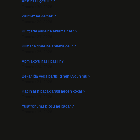
Altın nasıl çözülür ?
Temmuz 30, 2026
Zarif kız ne demek ?
Temmuz 29, 2026
Kürtçede yade ne anlama gelir ?
Temmuz 27, 2026
Klimada tımer ne anlama gelir ?
Temmuz 25, 2026
Abm akoru nasıl basılır ?
Temmuz 24, 2026
Bekarlığa veda partisi dinen uygun mu ?
Temmuz 21, 2026
Kadınların bacak arası neden kokar ?
Temmuz 17, 2026
Yulaf tohumu kilosu ne kadar ?
Temmuz 15, 2026