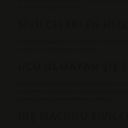
ve yeni acnic oluşumunu önler.
SIVILCELERI EN HIZ
Akneye buz uygulayın. Sivilce için bir yüz maskesi kul
kaçının. Bir dermatologdan yardım alın.
UCU OLMAYAN ŞIŞ S
Dermatologlar, kör akne tedavisinde antibiyotik içeren 
önerebilirler. Şiddetli kör akne vakalarında oral antibiyo
büyümeyi kontrol edebilir ve iltihabı azaltabilir.
DIŞ MACUNU SIVIL