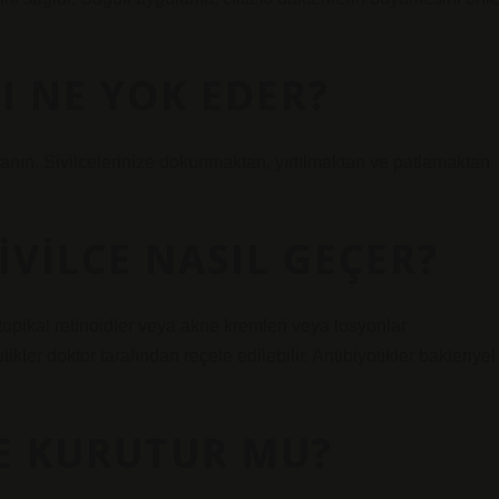
LI NE YOK EDER?
lanın. Sivilcelerinize dokunmaktan, yırtılmaktan ve patlamaktan
IVILCE NASIL GEÇER?
topikal retinoidler veya akne kremleri veya losyonlar
tikler doktor tarafından reçete edilebilir. Antibiyotikler bakteriyel
CE KURUTUR MU?