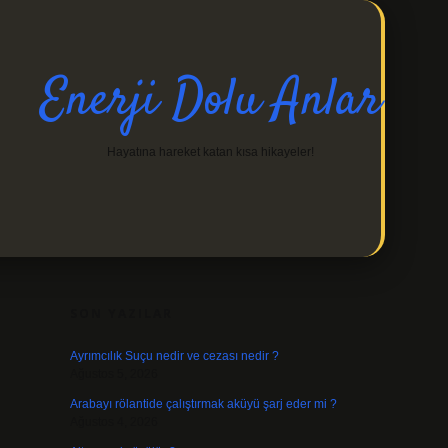
Enerji Dolu Anlar
Hayatına hareket katan kısa hikayeler!
SIDEBAR
https://ilbetgir.net/
betexper indir
SON YAZILAR
Ayrımcılık Suçu nedir ve cezası nedir ?
Ağustos 5, 2026
Arabayı rölantide çalıştırmak aküyü şarj eder mi ?
Ağustos 4, 2026