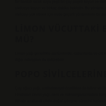
Bir bardak sıcak suya yeşil bir çay poşeti koyun ve de
sivilceye koyun ve birkaç dakika bekletin. Bu yöntem, akn
sivilceyi yok etmek için evde geçerli yöntemlerin bir par
LIMON VÜCUTTAKI 
MÜ?
Limon yağı genellikle parfümlerde, sabunlarda ve cilt kr
diğer mikropları da öldürebilir.
POPO SIVILCELERINE
Çay ağacı yağı, antibakteriyel özellikleri ile bilinir v
Hindistan cevizi yağı, nem ve mikroorganizmalara karşı ko
iltihabı azaltarak cildin doğal iyileşme sürecini hızlandır