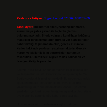
Reklam ve İletişim:
Skype: live:.cid.575569c608265c69
Yasal Uyarı:
Bu internet sitesi, herhangi bir marka,
kurum veya şahıs şirketi ile hiçbir bağlantısı
bulunmamaktadır. Sitede yalnızca kendi hazırladığımız
makaleler paylaşılmaktadır. Burada yer alan içerikler
haber niteliği taşımamakta olup, gerçek kurum ve
kişiler hakkında paylaşım yapılmamaktadır. Gerçek
kurum ve kişiler ile isim benzerlikleri tamamen
tesadüfidir. Sitemizdeki bilgiler taslak halindedir ve
tavsiye niteliği taşımazlar.
Sitemiz, 5651 Sayılı Kanun gereğince Bilgi Teknolojileri
ve İletişim Kurumu (BTK) tarafından onaylanmış bir Yer
Sağlayıcı olarak hizmet vermektedir. Bu nedenle, sitedeki
içerikleri proaktif olarak denetleme veya araştırma
yükümlülüğümüz bulunmamaktadır. Ancak, üyelerimiz
yazdıkları içeriklerin sorumluluğunu taşımakta olup, siteye
üye olarak bu sorumluluğu kabul etmiş sayılırlar.
Hukuka ve yasal düzenlemelere aykırı olduğunu
r