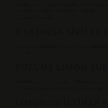
Kısa bir puan. Diş macunu, sivilceleri tedavi etmek için e
diğer akne türleri daha da kötüleşebilir. Diş macunu cild
üretmesine neden olabilir.
9 YAŞINDA SIVILCE 
Her yaştan insanı etkileyebilecek sivilce genellikle göz
güçlüdür.
YÜZÜME LIMON SÜR
Antioksidan özellikleri ile serbest radikallerle savaşara
hücrelerden temizler, cilt tonuna karşılık gelir ve birey
LIMONUN ILTIHAP S