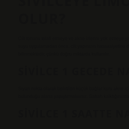
SIVILCEYE LIM
OLUR?
Cilt tonunu telafi etmeye ve akne izlerini yok etmeye ya
suyu uygulamadan önce, cilt yapınızın hassasiyetine di
bilinmektedir, çünkü doğru miktarda kullanılır.
SIVILCE 1 GECEDE 
Siyah nokta olarak belirtilen küçük bağlar kuru akne iç
bulunduğu alana yapıştırmalısınız. Sabah kalktığınızda s
SIVILCE 1 SAATTE N