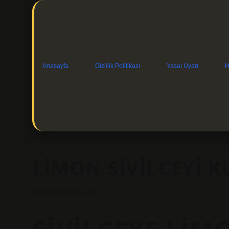
Anasayfa
Gizlilik Politikası
Yasal Uyarı
H
LIMON SIVILCEYI 
Tarih: Ağustos 25, 2025