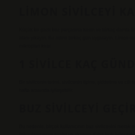
LIMON SIVILCEYI K
Küçük bir gazlı bez parçasına kesin ve birkaç damla li
alanı yıkayın. Bu adımı birkaç gün uygulayın. Limon su
mikropları kırar.
1 SIVILCE KAÇ GÜND
Bir sivilcenin terimi, sivilcenin tipine, şiddetine ve cilt t
hafta arasında iyileşebilir.
BUZ SIVILCEYI GEÇI
Bu nedenle, birçok kullanıcının buz sivilcesini merak e
iltihaplanmasını azaltır ve aknenin daha hızlı iyileşme