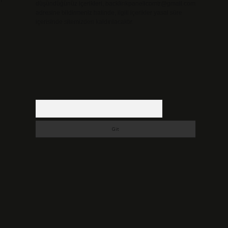
düşündüğünüz içerikleri,
backlinkpanelicomtr@gmail.com
adresine bildirmeniz halinde, ilgili içerikler yasal süre
içerisinde sitemizden kaldırılacaktır.
Arama