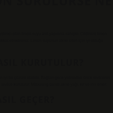
ON SÜRÜLÜRSE NE
rdımcı olan limon suyu asit yapısına sahiptir. Cildinize limon
kkat etmelisiniz. Limon suyunun akne izleri için iyi olduğu
NASIL KURUTULUR?
in iyi bir çözüm olabilir. Bağları gece yatmadan önce sivilcenin
ivilce kurutulur. Mitousing bandı akne yağı, kir ve irin emer.
ASIL GEÇER?