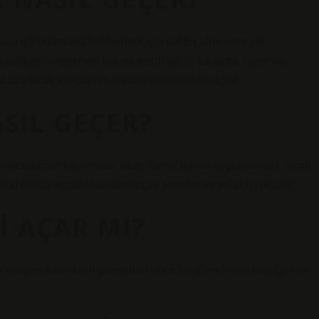
un görünümünü hafifletmek için saf bir aloe vera jeli
 özellikleri sayesinde bal da tercih edilir. Lavanta, nane ve
bı azaltarak kendilerini sakinleştirmelerini sağlar.
ASIL GEÇER?
sivilcelerden kaçınması, aloe -overa jelinin uygulanması, sıcak
ikal olarak uygulanan antiseptik kremler ve jeller iyi olabilir.
I AÇAR MI?
ak isteyen kadınların yatmadan önce bir dilim limon kestiğini ve