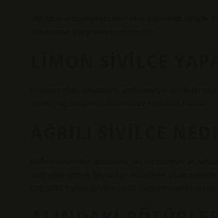
Vücudun antibakteriyel özellikleri sayesinde iltihabı, l
davranarak iyileşmeye yardımcı olur.
LIMON SIVILCE YAP
Limonun cilde avantajları, antibakteriyel özellikler sa
ciltteki yağ dengesini düzenler ve sivilceleri kurutur.
AĞRILI SIVILCE NE
Enflamatuar akne, bakteriler, ölü cilt hücreleri ve sebu
Bağışıklık sistemi beyaz kan hücrelerini gözeneklerde 
bağışıklık tepkisi, gözeneklerin ve çevresindeki dokunu
ALINDAKI PÜTÜRLER