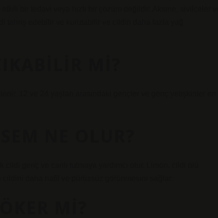
tkili bir tedavi veya hızlı bir çözüm değildir. Aksine, sivilceler v
i tahriş edebilir ve kurutabilir ve cildin daha fazla yağ
ÇIKABILIR MI?
lenir. 12 ve 24 yaşları arasındaki gençler ve genç yetişkinler en
SEM NE OLUR?
k cildi genç ve canlı tutmaya yardımcı olur. Limon, cildi ölü
in cildini daha hafif ve pürüzsüz görünmesini sağlar.
ÖKER MI?