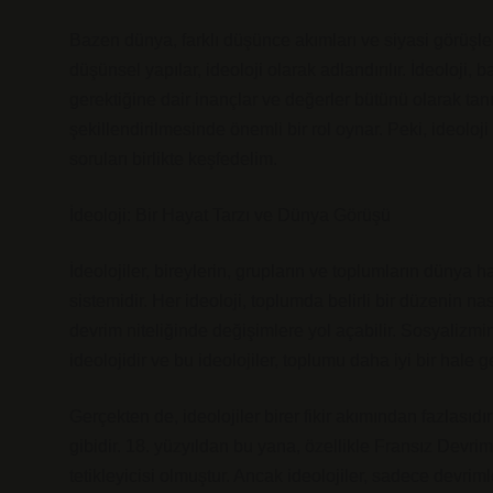
Bazen dünya, farklı düşünce akımları ve siyasi görüşle
düşünsel yapılar, ideoloji olarak adlandırılır. İdeoloji,
gerektiğine dair inançlar ve değerler bütünü olarak tan
şekillendirilmesinde önemli bir rol oynar. Peki, ideoloj
soruları birlikte keşfedelim.
İdeoloji: Bir Hayat Tarzı ve Dünya Görüşü
İdeolojiler, bireylerin, grupların ve toplumların dünya 
sistemidir. Her ideoloji, toplumda belirli bir düzenin nas
devrim niteliğinde değişimlere yol açabilir. Sosyalizmin
ideolojidir ve bu ideolojiler, toplumu daha iyi bir ha
Gerçekten de, ideolojiler birer fikir akımından fazlasıdı
gibidir. 18. yüzyıldan bu yana, özellikle Fransız Devri
tetikleyicisi olmuştur. Ancak ideolojiler, sadece devrim