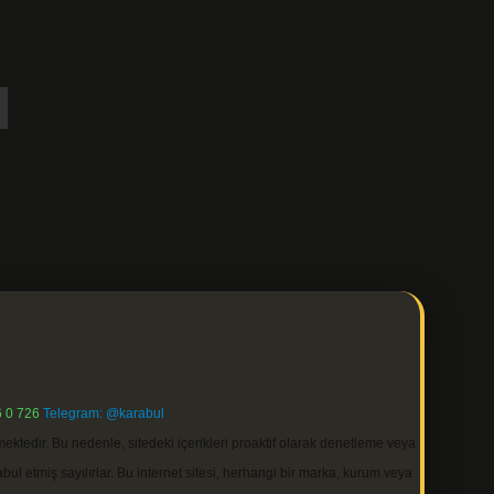
 0 726
Telegram: @karabul
ektedir. Bu nedenle, sitedeki içerikleri proaktif olarak denetleme veya
 etmiş sayılırlar. Bu internet sitesi, herhangi bir marka, kurum veya