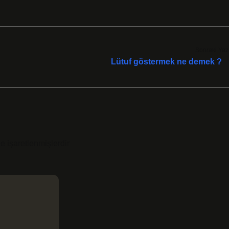
Sonraki Yaz
Lütuf göstermek ne demek ?
le işaretlenmişlerdir