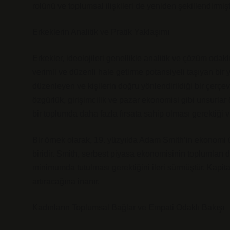
rolünü ve toplumsal ilişkileri de yeniden şekillendirmişti
Erkeklerin Analitik ve Pratik Yaklaşımı
Erkekler, ideolojileri genellikle analitik ve çözüm odaklı
verimli ve düzenli hale getirme potansiyeli taşıyan bir y
düzenleyen ve kişilerin doğru yönlendirildiği bir çerçev
özgürlük, girişimcilik ve pazar ekonomisi gibi unsurlar
bir toplumda daha fazla fırsata sahip olması gerektiği v
Bir örnek olarak, 19. yüzyılda Adam Smith’in ekonomi üzer
biridir. Smith, serbest piyasa ekonomisinin toplumları
minimumda tutulması gerektiğini ileri sürmüştür. Kapital
artıracağına inanır.
Kadınların Toplumsal Bağlar ve Empati Odaklı Bakışı