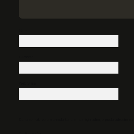
İsim*
E-Posta*
Web Sitesi
Daha sonraki yorumlarımda kullanılması için adım, e-posta adresim ve s