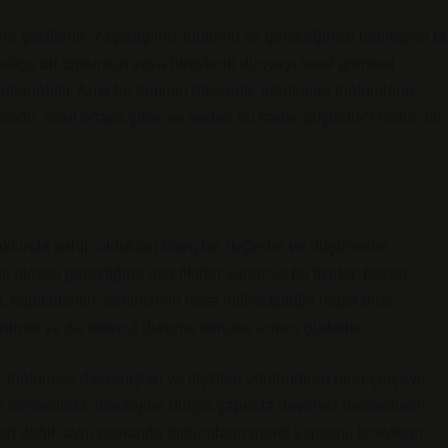
rle şekillenir. Yaşadığımız toplumu ve geleceğimizi belirleyen b
 basitçe bir toplumun veya bireylerin dünyayı nasıl görmesi
ımlanabilir. Ama bu tanımın ötesinde, ideolojiler toplumların
i nedir, nasıl ortaya çıkar ve neden bu kadar güçlüdür? Gelin, bu
hakkında sahip oldukları inançlar, değerler ve düşünceler
ıl olması gerektiğine dair fikirler sunar ve bu fikirler, bazen
, kapitalizmin, feminizmin veya milliyetçiliğin hepsi birer
le getirme ya da mevcut durumu koruma amacı güderler.
r; toplumsal davranışları ve ilişkileri yönlendiren birer çerçeve
mi sonrasında, ideolojiler dünya çapında devrimci hareketlerin
leri değil, aynı zamanda toplumların genel yapısını, bireylerin