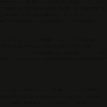
pati üzerine kurulu bir bakış açısıyla değerlendirirler. Onlar için
ktif iyiliğini de göz önünde bulundurmalıdır. Kadınların, toplumsa
gibi toplumsal cinsiyet eşitliği temelli ideolojilere
erini sorgular ve kadınların, erkeklerle eşit haklara sahip
ek için kullanılması gerektiğine inanır. Onlar için ideoloji,
r. Örneğin, 20. yüzyılda Simone de Beauvoir, kadınların
rak ikinci plana itilmesinin, erkek egemen toplumsal yapının bir
ların toplumsal ve siyasi haklarını savunarak, toplumsal yapını
.
se dolaylı yoldan ortaya çıkar. Bir ideoloji, sadece bireylerin
 nasıl hareket ettiklerini, neye değer verdiklerini ve hangi
bi ideolojiler, devletin toplum üzerindeki rolünü arttırmayı