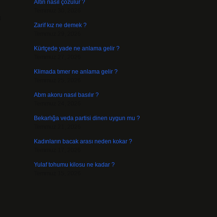
Altın nasıl çözülür ?
Temmuz 30, 2026
u
Zarif kız ne demek ?
Temmuz 29, 2026
Kürtçede yade ne anlama gelir ?
Temmuz 27, 2026
Klimada tımer ne anlama gelir ?
Temmuz 25, 2026
Abm akoru nasıl basılır ?
Temmuz 24, 2026
Bekarlığa veda partisi dinen uygun mu ?
Temmuz 21, 2026
Kadınların bacak arası neden kokar ?
Temmuz 17, 2026
Yulaf tohumu kilosu ne kadar ?
Temmuz 15, 2026