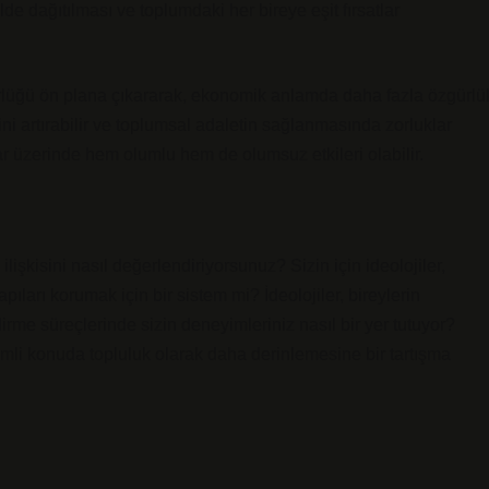
de dağıtılması ve toplumdaki her bireye eşit fırsatlar
ürlüğü ön plana çıkararak, ekonomik anlamda daha fazla özgürlü
ğini artırabilir ve toplumsal adaletin sağlanmasında zorluklar
lar üzerinde hem olumlu hem de olumsuz etkileri olabilir.
 ilişkisini nasıl değerlendiriyorsunuz? Sizin için ideolojiler,
ıları korumak için bir sistem mi? İdeolojiler, bireylerin
dirme süreçlerinde sizin deneyimleriniz nasıl bir yer tutuyor?
emli konuda topluluk olarak daha derinlemesine bir tartışma