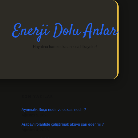
Enerji Dolu Anlar
Hayatına hareket katan kısa hikayeler!
SIDEBAR
https://ilbetgir.net/
betexper indir
SON YAZILAR
Ayrımcılık Suçu nedir ve cezası nedir ?
Ağustos 5, 2026
Arabayı rölantide çalıştırmak aküyü şarj eder mi ?
Ağustos 4, 2026