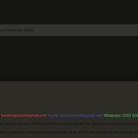
:
backlinkpaneli@gmail.com
Teams:
forumhizmeti@gmail.com
Whatsapp: 0262 606
ve İletişim Kurumu (BTK) tarafından onaylanmış bir Yer Sağlayıcı olarak hizmet verm
rı içeriklerin sorumluluğunu taşımakta olup, siteye üye olarak bu sorumluluğu kabul