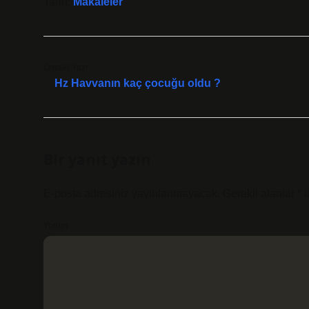
Tarih:
Makaleler
Önceki Yazı
Hz Havvanın kaç çocuğu oldu ?
Bir yanıt yazın
E-posta adresiniz yayınlanmayacak.
Gerekli alanlar
*
i
Yorum