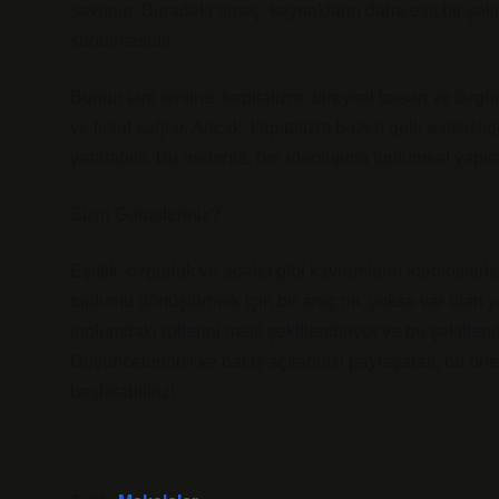
savunur. Buradaki amaç, kaynakların daha eşit bir şekil
sunulmasıdır.
Bunun tam tersine, kapitalizm, bireysel başarı ve özg
ve fırsat sağlar. Ancak, kapitalizm bazen gelir eşitsizli
yaratabilir. Bu nedenle, her ideolojinin toplumsal yapı
Sizin Görüşleriniz?
Eşitlik, özgürlük ve adalet gibi kavramların ideolojilerle
toplumu dönüştürmek için bir araç mı, yoksa var olan yap
toplumdaki rollerini nasıl şekillendiriyor ve bu şekillen
Düşüncelerinizi ve bakış açılarınızı paylaşarak, bu ön
başlatabiliriz!