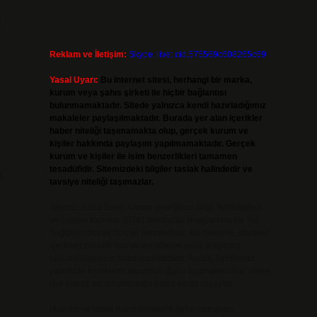
l
Reklam ve İletişim:
Skype: live:.cid.575569c608265c69
Yasal Uyarı:
Bu internet sitesi, herhangi bir marka,
kurum veya şahıs şirketi ile hiçbir bağlantısı
bulunmamaktadır. Sitede yalnızca kendi hazırladığımız
makaleler paylaşılmaktadır. Burada yer alan içerikler
haber niteliği taşımamakta olup, gerçek kurum ve
kişiler hakkında paylaşım yapılmamaktadır. Gerçek
kurum ve kişiler ile isim benzerlikleri tamamen
tesadüfidir. Sitemizdeki bilgiler taslak halindedir ve
n
tavsiye niteliği taşımazlar.
Sitemiz, 5651 Sayılı Kanun gereğince Bilgi Teknolojileri
ve İletişim Kurumu (BTK) tarafından onaylanmış bir Yer
Sağlayıcı olarak hizmet vermektedir. Bu nedenle, sitedeki
içerikleri proaktif olarak denetleme veya araştırma
yükümlülüğümüz bulunmamaktadır. Ancak, üyelerimiz
yazdıkları içeriklerin sorumluluğunu taşımakta olup, siteye
üye olarak bu sorumluluğu kabul etmiş sayılırlar.
Hukuka ve yasal düzenlemelere aykırı olduğunu