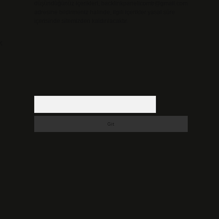
düşündüğünüz içerikleri,
backlinkpanelicomtr@gmail.com
adresine bildirmeniz halinde, ilgili içerikler yasal süre
içerisinde sitemizden kaldırılacaktır.
k
Arama