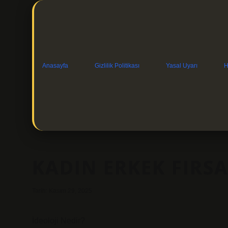
Anasayfa
Gizlilik Politikası
Yasal Uyarı
H
KADIN ERKEK FIRSA
Tarih: Kasım 29, 2025
İdeoloji Nedir?