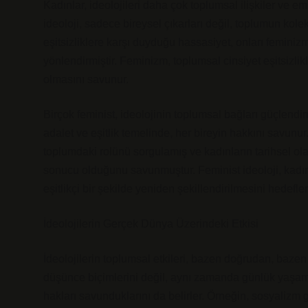
Kadınlar, ideolojileri daha çok toplumsal ilişkiler ve em
ideoloji, sadece bireysel çıkarları değil, toplumun kole
eşitsizliklere karşı duyduğu hassasiyet, onları feminizm 
yönlendirmiştir. Feminizm, toplumsal cinsiyet eşitsizlikl
olmasını savunur.
Birçok feminist, ideolojinin toplumsal bağları güçlendirm
adalet ve eşitlik temelinde, her bireyin hakkını savunu
toplumdaki rolünü sorgulamış ve kadınların tarihsel ola
sonucu olduğunu savunmuştur. Feminist ideoloji, kadın
eşitlikçi bir şekilde yeniden şekillendirilmesini hedefler
İdeolojilerin Gerçek Dünya Üzerindeki Etkisi
İdeolojilerin toplumsal etkileri, bazen doğrudan, bazen i
düşünce biçimlerini değil, aynı zamanda günlük yaşamda
hakları savunduklarını da belirler. Örneğin, sosyalizm gi