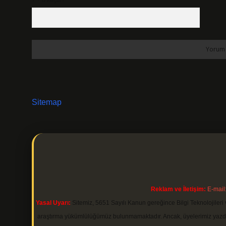
7 + 8 kaçtır?
*
Sitemap
Reklam ve İletişim:
E-mail
Yasal Uyarı:
Sitemiz, 5651 Sayılı Kanun gereğince Bilgi Teknolojileri 
araştırma yükümlülüğümüz bulunmamaktadır. Ancak, üyelerimiz yazdıkla