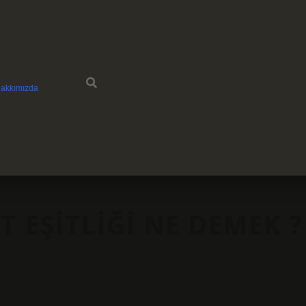
akkımızda
T EŞITLIĞI NE DEMEK ?