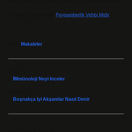
Tavsiyeli Bağlantılar:
Peygamberlik Vehbi Midir
Tarih:
Makaleler
Önceki Yazı
İMmünoloji Neyi Inceler
Sonraki Yazı
Boşnakça Iyi Akşamlar Nasıl Denir
Bir yanıt yazın