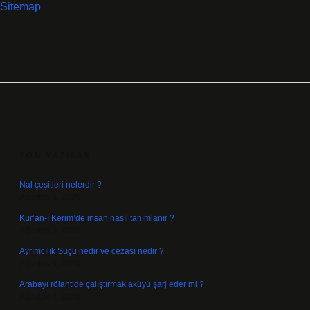
Sitemap
SIDEBAR
SON YAZILAR
Nal çeşitleri nelerdir ?
Ağustos 8, 2026
Kur’an-ı Kerim’de insan nasıl tanımlanır ?
Ağustos 6, 2026
Ayrımcılık Suçu nedir ve cezası nedir ?
Ağustos 5, 2026
Arabayı rölantide çalıştırmak aküyü şarj eder mi ?
Ağustos 4, 2026