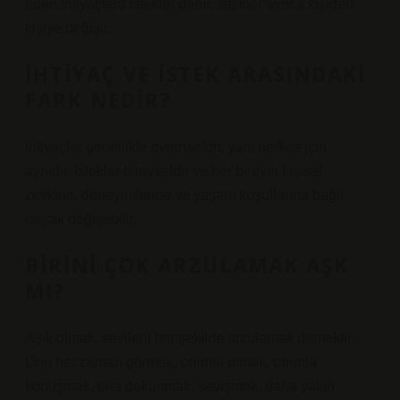
eden ihtiyaçlara istekler denir. İstekler ayrıca kişiden
kişiye değişir.
İHTIYAÇ VE ISTEK ARASINDAKI
FARK NEDIR?
İhtiyaçlar genellikle evrenseldir, yani herkes için
aynıdır. İstekler bireyseldir ve her bireyin kişisel
zevkine, deneyimlerine ve yaşam koşullarına bağlı
olarak değişebilir.
BIRINI ÇOK ARZULAMAK AŞK
MI?
Aşık olmak, sevileni her şekilde arzulamak demektir.
Onu her zaman görmek, onunla olmak, onunla
konuşmak, ona dokunmak, sevişmek, daha yakın