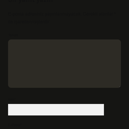
E-posta adresiniz yayınlanmayacak.
Gerekli alanlar
*
ile işaretlenmişlerdir
Yorum
İsim*
E-Posta*