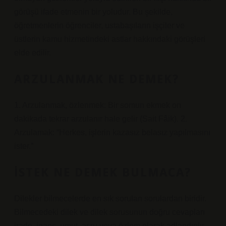
görüşü ifade etmenin bir yoludur. Bu şekilde,
öğretmenlerin öğrenciler, ustabaşıların işçiler ve
üstlerin kamu hizmetindeki astlar hakkındaki görüşleri
elde edilir.
ARZULANMAK NE DEMEK?
1. Arzulanmak, özlenmek: Bir somun ekmek on
dakikada tekrar arzulanır hale gelir (Sait Fâik). 2.
Arzulamak: “Herkes, işlerin kazasız belasız yapılmasını
ister.”
İSTEK NE DEMEK BULMACA?
Dilekler bilmecelerde en sık sorulan sorulardan biridir.
Bilmecedeki dilek ve dilek sorusunun doğru cevapları
irade, inanç, umut, arzu veya özlem olarak adlandırılır.