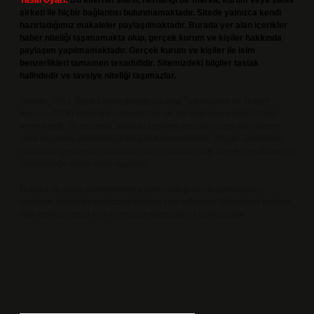
Yasal Uyarı:
Bu internet sitesi, herhangi bir marka, kurum veya şahıs
şirketi ile hiçbir bağlantısı bulunmamaktadır. Sitede yalnızca kendi
hazırladığımız makaleler paylaşılmaktadır. Burada yer alan içerikler
haber niteliği taşımamakta olup, gerçek kurum ve kişiler hakkında
paylaşım yapılmamaktadır. Gerçek kurum ve kişiler ile isim
benzerlikleri tamamen tesadüfidir. Sitemizdeki bilgiler taslak
halindedir ve tavsiye niteliği taşımazlar.
Sitemiz, 5651 Sayılı Kanun gereğince Bilgi Teknolojileri ve İletişim
Kurumu (BTK) tarafından onaylanmış bir Yer Sağlayıcı olarak hizmet
vermektedir. Bu nedenle, sitedeki içerikleri proaktif olarak denetleme
veya araştırma yükümlülüğümüz bulunmamaktadır. Ancak, üyelerimiz
yazdıkları içeriklerin sorumluluğunu taşımakta olup, siteye üye olarak bu
sorumluluğu kabul etmiş sayılırlar.
Hukuka ve yasal düzenlemelere aykırı olduğunu düşündüğünüz
içerikleri,
backlinkpanelicomtr@gmail.com
adresine bildirmeniz halinde,
ilgili içerikler yasal süre içerisinde sitemizden kaldırılacaktır.