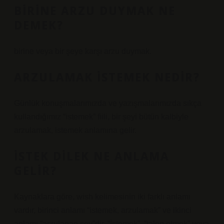
BIRINE ARZU DUYMAK NE
DEMEK?
birine veya bir şeye karşı arzu duymak.
ARZULAMAK ISTEMEK NEDIR?
Günlük konuşmalarımızda ve yazışmalarımızda sıkça
kullandığımız “istemek” fiili, bir şeyi bütün kalbiyle
arzulamak, istemek anlamına gelir.
İSTEK DILEK NE ANLAMA
GELIR?
Kaynaklara göre, wish kelimesinin iki farklı anlamı
vardır, birinci anlamı “istemek, arzulamak” ve ikinci
anlamı “arzulanan şey”dir. “İstemek”, “talep etmek” veya