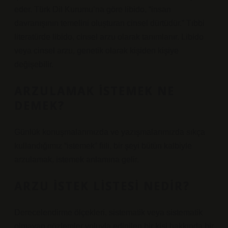
eder. Türk Dil Kurumu’na göre libido, “insan
davranışının temelini oluşturan cinsel dürtüdür.” Tıbbi
literatürde libido, cinsel arzu olarak tanımlanır. Libido
veya cinsel arzu, genetik olarak kişiden kişiye
değişebilir.
ARZULAMAK ISTEMEK NE
DEMEK?
Günlük konuşmalarımızda ve yazışmalarımızda sıkça
kullandığımız “istemek” fiili, bir şeyi bütün kalbiyle
arzulamak, istemek anlamına gelir.
ARZU ISTEK LISTESI NEDIR?
Derecelendirme ölçekleri, sistematik veya sistematik
olmayan gözlemler yoluyla edinilen bir kişi hakkında bir