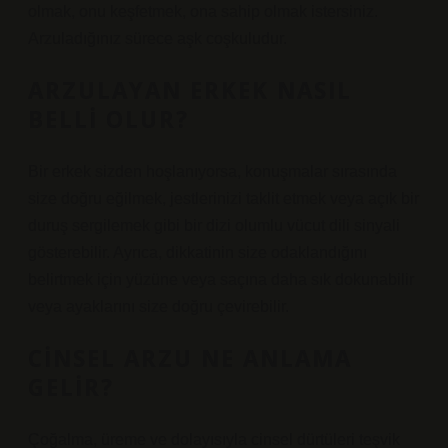
olmak, onu keşfetmek, ona sahip olmak istersiniz.
Arzuladığınız sürece aşk coşkuludur.
ARZULAYAN ERKEK NASIL
BELLI OLUR?
Bir erkek sizden hoşlanıyorsa, konuşmalar sırasında
size doğru eğilmek, jestlerinizi taklit etmek veya açık bir
duruş sergilemek gibi bir dizi olumlu vücut dili sinyali
gösterebilir. Ayrıca, dikkatinin size odaklandığını
belirtmek için yüzüne veya saçına daha sık dokunabilir
veya ayaklarını size doğru çevirebilir.
CINSEL ARZU NE ANLAMA
GELIR?
Çoğalma, üreme ve dolayısıyla cinsel dürtüleri teşvik