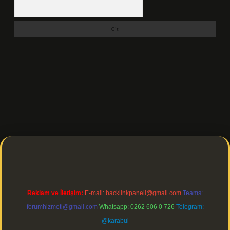
Arama
ps://ilbetgir.net/
betexper indir
Reklam ve İletişim:
E-mail:
backlinkpaneli@gmail.com
Teams:
forumhizmeti@gmail.com
Whatsapp: 0262 606 0 726
Telegram:
@karabul