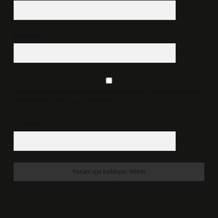
Web Sitesi
Daha sonraki yorumlarımda kullanılması için adım, e-posta adresim ve
site adresim bu tarayıcıya kaydedilsin.
5 + 3 kaçtır?
*