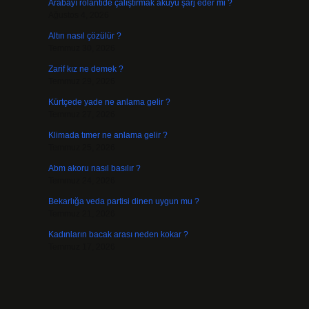
Arabayı rölantide çalıştırmak aküyü şarj eder mi ?
Ağustos 4, 2026
Altın nasıl çözülür ?
Temmuz 30, 2026
Zarif kız ne demek ?
Temmuz 29, 2026
Kürtçede yade ne anlama gelir ?
Temmuz 27, 2026
Klimada tımer ne anlama gelir ?
Temmuz 25, 2026
Abm akoru nasıl basılır ?
Temmuz 24, 2026
Bekarlığa veda partisi dinen uygun mu ?
Temmuz 21, 2026
Kadınların bacak arası neden kokar ?
Temmuz 17, 2026