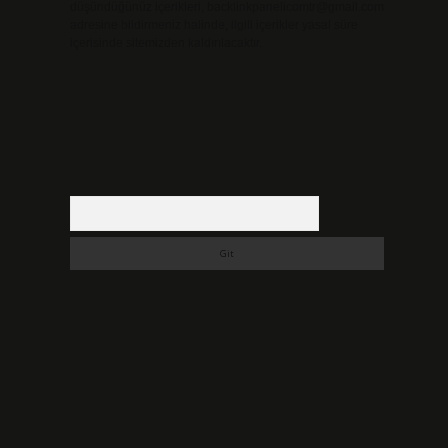
düşündüğünüz içerikleri,
backlinkpanelicomtr@gmail.com
adresine bildirmeniz halinde, ilgili içerikler yasal süre
içerisinde sitemizden kaldırılacaktır.
Arama