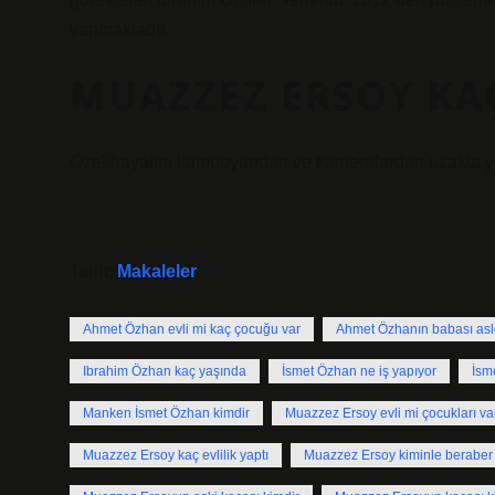
yapmaktadır.
MUAZZEZ ERSOY KAÇ
Özel hayatını kamuoyundan ve kameralardan uzakta yaş
Tarih:
Makaleler
Ahmet Özhan evli mi kaç çocuğu var
Ahmet Özhanın babası asl
Ibrahim Özhan kaç yaşında
İsmet Özhan ne iş yapıyor
İsm
Manken İsmet Özhan kimdir
Muazzez Ersoy evli mi çocukları va
Muazzez Ersoy kaç evlilik yaptı
Muazzez Ersoy kiminle beraber