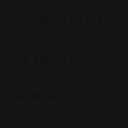
BASI ASLEN NERELI?
 Ağustos 1950’de babası Nazmi Bey’in çalıştığı Urfa’da doğdu.
INLE BIRLIKTE?
Ç YAŞINDA?
ğan İbrahim Özhan, 2001 yılında Doğu Akdeniz Üniversitesi
dan bu yana Özhan Marketler Zinciri’nin çeşitli birimlerinde
zhan Marketler Zinciri’nin Genel Müdürü olarak görev