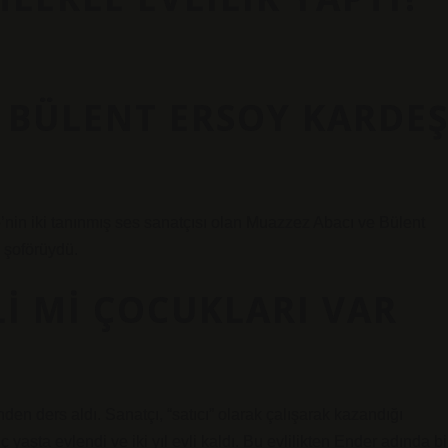
 BÜLENT ERSOY KARDE
e’nin iki tanınmış ses sanatçısı olan Muazzez Abacı ve Bülent
 şoförüydü.
I MI ÇOCUKLARI VAR
den ders aldı. Sanatçı, “satıcı” olarak çalışarak kazandığı
 yaşta evlendi ve iki yıl evli kaldı. Bu evlilikten Ender adında bi