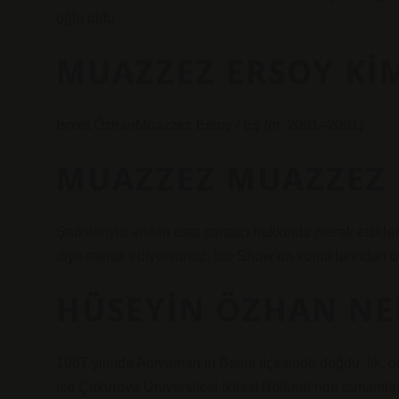
oğlu oldu.
MUAZZEZ ERSOY KI
İsmet ÖzhanMuazzez Ersoy / Eş (m. 2001–2001)
MUAZZEZ MUAZZEZ 
Şarkılarıyla anılan usta sanatçı hakkında merak ettikle
diye merak ediyorsunuz. İbo Show’un konuklarından b
HÜSEYIN ÖZHAN NE
1967 yılında Adıyaman’ın Besni ilçesinde doğdu. İlk, 
ise Çukurova Üniversitesi İktisat Bölümü’nde tamamlad