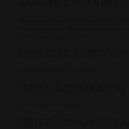
MANKEN İSMET
İsmet Özhan kışın Londra’da yazın ise DATÇA’da sah
oyuncularından biriydi. 2001’den sonra ortadan kaybol
olarak Nişantaşı’nda görüntülendi.
MUAZZEZ ERSOY’UN 
İsmet ÖzhanMuazzez Ersoy / Eski eşi
İSMET ÖZHAN NE IŞ
Oyuncu İsmet Özhan / Mesleği
İSMET ÖZHAN’IN BA