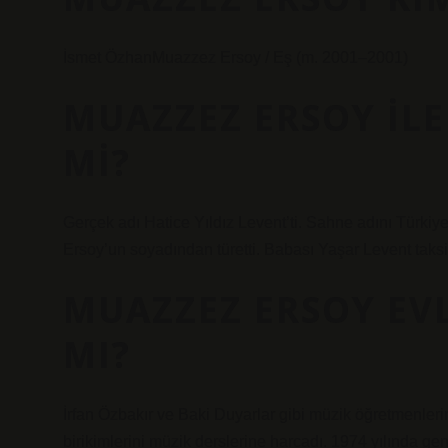
İsmet ÖzhanMuazzez Ersoy / Eş (m. 2001–2001)
MUAZZEZ ERSOY ILE
MI?
Gerçek adı Hatice Yıldız Levent’ti. Sahne adını Türkiy
Ersoy’un soyadından türetti. Babası Yaşar Levent taksi
MUAZZEZ ERSOY EVL
MI?
İrfan Özbakır ve Baki Duyarlar gibi müzik öğretmenlerin
birikimlerini müzik derslerine harcadı. 1974 yılında genç