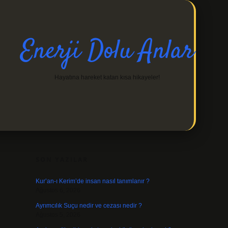
Enerji Dolu Anlar
Hayatına hareket katan kısa hikayeler!
SIDEBAR
https://ilbetgir.net/
betexper indir
SON YAZILAR
Kur’an-ı Kerim’de insan nasıl tanımlanır ?
Ağustos 6, 2026
Ayrımcılık Suçu nedir ve cezası nedir ?
Ağustos 5, 2026