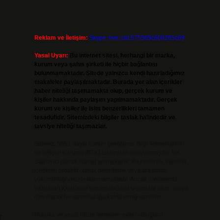
Reklam ve İletişim:
Skype: live:.cid.575569c608265c69
Ş
Yasal Uyarı:
Bu internet sitesi, herhangi bir marka,
kurum veya şahıs şirketi ile hiçbir bağlantısı
bulunmamaktadır. Sitede yalnızca kendi hazırladığımız
makaleler paylaşılmaktadır. Burada yer alan içerikler
haber niteliği taşımamakta olup, gerçek kurum ve
kişiler hakkında paylaşım yapılmamaktadır. Gerçek
kurum ve kişiler ile isim benzerlikleri tamamen
tesadüfidir. Sitemizdeki bilgiler taslak halindedir ve
tavsiye niteliği taşımazlar.
Sitemiz, 5651 Sayılı Kanun gereğince Bilgi Teknolojileri
ve İletişim Kurumu (BTK) tarafından onaylanmış bir Yer
Sağlayıcı olarak hizmet vermektedir. Bu nedenle, sitedeki
içerikleri proaktif olarak denetleme veya araştırma
yükümlülüğümüz bulunmamaktadır. Ancak, üyelerimiz
yazdıkları içeriklerin sorumluluğunu taşımakta olup, siteye
üye olarak bu sorumluluğu kabul etmiş sayılırlar.
Hukuka ve yasal düzenlemelere aykırı olduğunu
r