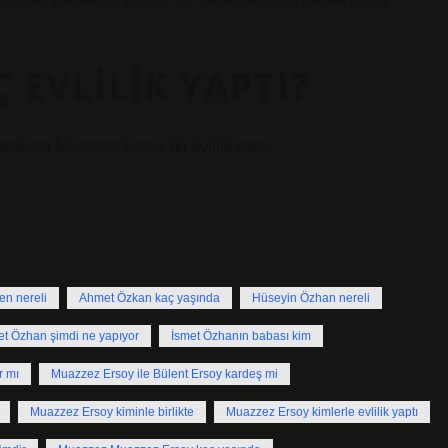
 EVLILIK YAPTI?
ayan Muazzez Ersoy, iki evlilik yaptı.
en nereli
Ahmet Özkan kaç yaşında
Hüseyin Özhan nereli
et Özhan şimdi ne yapıyor
İsmet Özhanın babası kim
r mı
Muazzez Ersoy ile Bülent Ersoy kardeş mi
Muazzez Ersoy kiminle birlikte
Muazzez Ersoy kimlerle evlilik yaptı