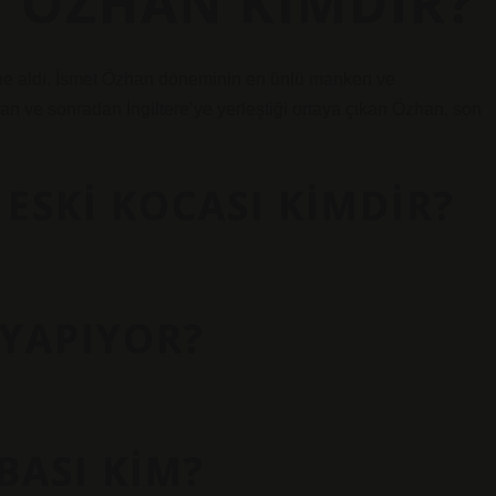
 ÖZHAN KIMDIR?
ne aldı. İsmet Özhan döneminin en ünlü manken ve
an ve sonradan İngiltere’ye yerleştiği ortaya çıkan Özhan, son
ESKI KOCASI KIMDIR?
 YAPIYOR?
BASI KIM?