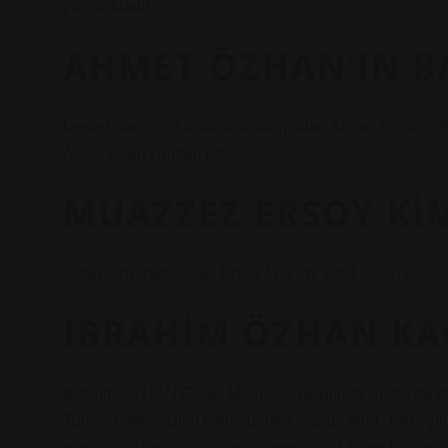
yapmaktadır.
AHMET ÖZHAN’IN BA
Devlet Sanatçısı ünvanına sahip olan Ahmet Özhan, 26
Ailesi aslen Rumeli’lidir.
MUAZZEZ ERSOY KIM
İsmet ÖzhanMuazzez Ersoy / Eş (m. 2001–2001)
IBRAHIM ÖZHAN KA
İbrahim ÖZHAN Genel Müdür 1979 yılında Bursa’da do
Turizm İşletmeciliği bölümünden mezun oldu. 1992 yılın
görev alan İbrahim Özhan, Temmuz 2012’den bu yana Ö