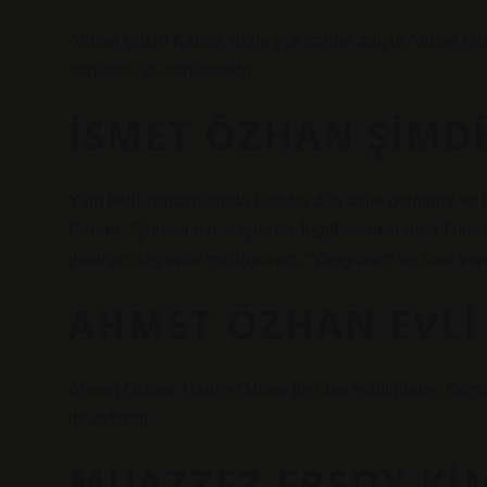
Ahmet Şükrü Katıöz, daha çok sahne adıyla Ahmet Özh
sanatçısı ve sanatçısıdır.
İSMET ÖZHAN ŞIMDI
Yılın belli zamanlarında Londra’dan tatile geldiğini ve
Özhan, “Şöhreti özlemiyorum. İngiltere’deki bazı Türkl
yaptığım taş evde geçiriyorum. “Yaşıyorum ve spor ya
AHMET ÖZHAN EVLI
Ahmet Özhan, Hatice Özhan ile olan evliliğinden Özgül
ile evlendi.
MUAZZEZ ERSOY KIM