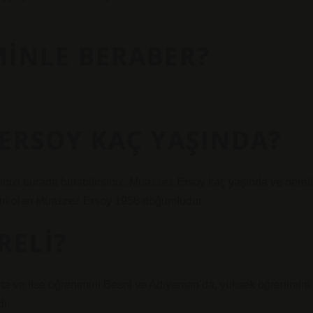
MINLE BERABER?
ERSOY KAÇ YAŞINDA?
rinizi burada bulabilirsiniz. Muazzez Ersoy kaç yaşında ve nereli
iri olan Muazzez Ersoy 1958 doğumludur.
RELI?
orta ve lise öğrenimini Besni ve Adıyaman’da, yüksek öğrenimini
ı.