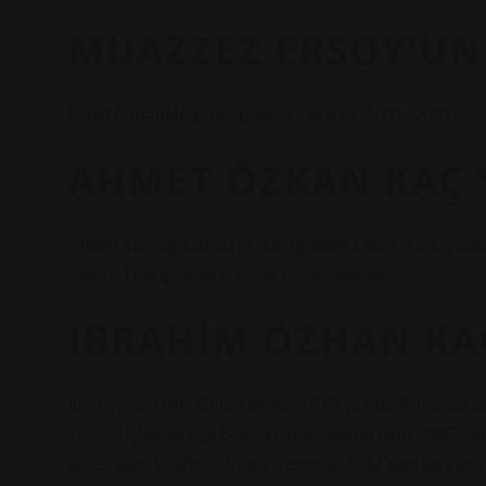
MUAZZEZ ERSOY’UN
İsmet ÖzhanMuazzez Ersoy / Koca (e. 2001–2001)
AHMET ÖZKAN KAÇ 
Ahmet Tuncay Özkan (d. 14 Ağustos 1966), Türk gazete
1966), Türk gazeteci, yazar ve siyasetçidir.
IBRAHIM ÖZHAN KA
İbrahim ÖZHAN Genel Müdür 1979 yılında Bursa’da do
Turizm İşletmeciliği bölümünden mezun oldu. 1992 yılın
görev alan İbrahim Özhan, Temmuz 2012’den bu yana Ö