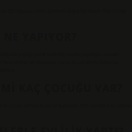
an (26 Ağustos 1950, Şanlıurfa doğumlu) klasik Türk müziği
 NE YAPIYOR?
 Datça’da yaptığı yazlık evde köy hayatı yaşadığını anlatan
er beni tanıyor ve selamlıyor, yazın da zamanımı Datça’da
pıyorum.
 MI KAÇ ÇOCUĞU VAR?
 ve Özcan adında iki çocuk babasıdır. 2013 yılında Filiz Akbulu
LERLE EVLILIK YAPTI?