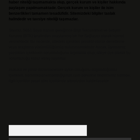
haber niteliği taşımamakta olup, gerçek kurum ve kişiler hakkında
paylaşım yapılmamaktadır. Gerçek kurum ve kişiler ile isim
benzerlikleri tamamen tesadüfidir. Sitemizdeki bilgiler taslak
halindedir ve tavsiye niteliği taşımazlar.
Sitemiz, 5651 Sayılı Kanun gereğince Bilgi Teknolojileri ve İletişim
Kurumu (BTK) tarafından onaylanmış bir Yer Sağlayıcı olarak hizmet
vermektedir. Bu nedenle, sitedeki içerikleri proaktif olarak denetleme
veya araştırma yükümlülüğümüz bulunmamaktadır. Ancak, üyelerimiz
yazdıkları içeriklerin sorumluluğunu taşımakta olup, siteye üye olarak bu
sorumluluğu kabul etmiş sayılırlar.
Hukuka ve yasal düzenlemelere aykırı olduğunu düşündüğünüz
içerikleri,
backlinkpanelicomtr@gmail.com
adresine bildirmeniz halinde,
ilgili içerikler yasal süre içerisinde sitemizden kaldırılacaktır.
Arama