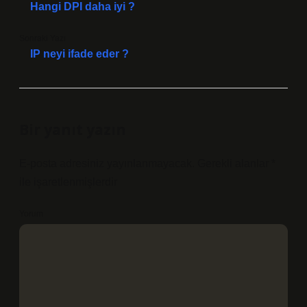
Hangi DPI daha iyi ?
Sonraki Yazı
IP neyi ifade eder ?
Bir yanıt yazın
E-posta adresiniz yayınlanmayacak.
Gerekli alanlar
*
ile işaretlenmişlerdir
Yorum