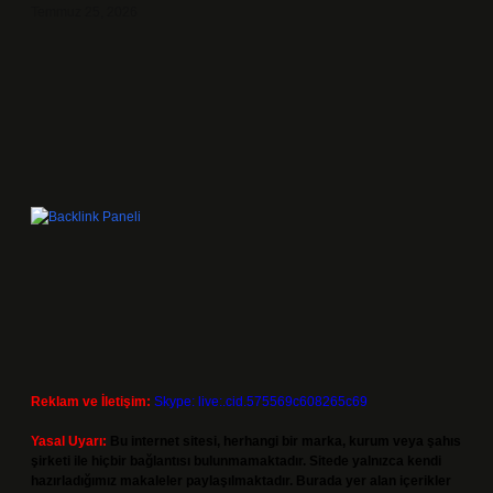
Temmuz 25, 2026
Reklam ve İletişim:
Skype: live:.cid.575569c608265c69
Yasal Uyarı:
Bu internet sitesi, herhangi bir marka, kurum veya şahıs
şirketi ile hiçbir bağlantısı bulunmamaktadır. Sitede yalnızca kendi
hazırladığımız makaleler paylaşılmaktadır. Burada yer alan içerikler