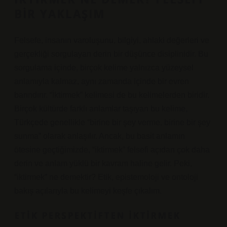
BIR YAKLAŞIM
Felsefe, insanın varoluşunu, bilgiyi, ahlaki değerleri ve
gerçekliği sorgulayan derin bir düşünce disiplinidir. Bu
sorgulama içinde, birçok kelime yalnızca yüzeysel
anlamıyla kalmaz, aynı zamanda içinde bir evren
barındırır. “İktirmek” kelimesi de bu kelimelerden biridir.
Birçok kültürde farklı anlamlar taşıyan bu kelime,
Türkçede genellikle “birine bir şey verme, birine bir şey
sunma” olarak anlaşılır. Ancak, bu basit anlamın
ötesine geçtiğimizde, “iktirmek” felsefi açıdan çok daha
derin ve anlam yüklü bir kavram haline gelir. Peki,
“iktirmek” ne demektir? Etik, epistemoloji ve ontoloji
bakış açılarıyla bu kelimeyi keşfe çıkalım.
ETIK PERSPEKTIFTEN İKTIRMEK