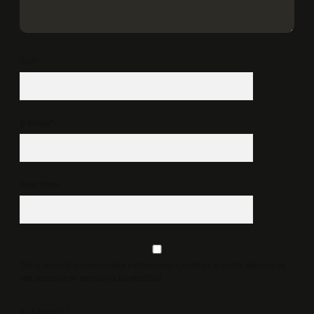
İsim*
E-Posta*
Web Sitesi
Daha sonraki yorumlarımda kullanılması için adım, e-posta adresim ve
site adresim bu tarayıcıya kaydedilsin.
9 - 5 kaçtır?
*