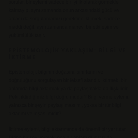
sorular, bir eylemi sadece bir iyilik olarak görmekle
kalmayıp, aynı zamanda onun arkasındaki gücü ve
amacı da sorgulamamızı gerektirir. İktirmek, sadece
maddi değil, aynı zamanda manevi bir etkileşim ve
yükümlülük taşır.
EPISTEMOLOJIK YAKLAŞIM: BILGI VE
İKTIRME
Epistemoloji, bilginin doğasını, sınırlarını ve
doğruluğunu sorgulayan bir felsefi alandır. İktirmek, bir
anlamda bilgi aktarmak ya da paylaşmakla da ilişkilidir.
Peki, iktirdiğimiz bilgi doğru mudur? Bilgi verme eylemi,
yalnızca bir şeyin paylaşılması mı, yoksa bir tür bilgi
aktarımı ve inşası mıdır?
İktirme eylemi, bilgi aktarımında da önemli bir yer tutar.
Birine bir şey vermek, ona bir anlam dünyası da