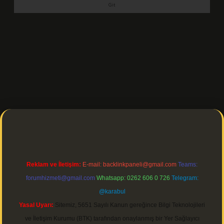
https://ilbetgir.net/
betexper indir
Reklam ve İletişim:
E-mail:
backlinkpaneli@gmail.com
Teams:
forumhizmeti@gmail.com
Whatsapp: 0262 606 0 726
Telegram:
@karabul
Yasal Uyarı:
Sitemiz, 5651 Sayılı Kanun gereğince Bilgi Teknolojileri
ve İletişim Kurumu (BTK) tarafından onaylanmış bir Yer Sağlayıcı