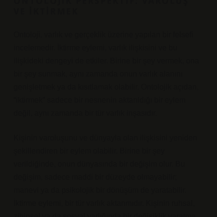
ONTOLOJIK PERSPEKTIF: VAROLUŞ
VE İKTIRMEK
Ontoloji, varlık ve gerçeklik üzerine yapılan bir felsefi
incelemedir. İktirme eylemi, varlık ilişkisini ve bu
ilişkideki dengeyi de etkiler. Birine bir şey vermek, ona
bir şey sunmak, aynı zamanda onun varlık alanını
genişletmek ya da kısıtlamak olabilir. Ontolojik açıdan,
“iktirmek” sadece bir nesnenin aktarıldığı bir eylem
değil, aynı zamanda bir tür varlık inşasıdır.
Kişinin varoluşunu ve dünyayla olan ilişkisini yeniden
şekillendiren bir eylem olabilir. Birine bir şey
verildiğinde, onun dünyasında bir değişim olur. Bu
değişim, sadece maddi bir düzeyde olmayabilir;
manevi ya da psikolojik bir dönüşüm de yaratabilir.
İktirme eylemi, bir tür varlık aktarımıdır. Kişinin ruhsal,
zihinsel ya da sosyal varlığında bir değişiklik yaratma