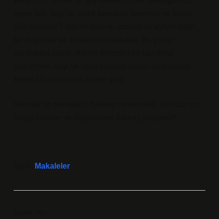
veriyoruz? Birine bir şey verirken, ona sunduğumuz
şeyin etik, bilgi ve varlık boyutları üzerinde ne kadar
düşünüyoruz? İktirme eylemi, sadece bir eylem değil,
bir düşünsel ve ahlaki sorumluluktur. Bu yazıyı
okuduktan sonra, iktirme eylemini bir kez daha
düşünmek, neyi ve nasıl sunduğumuzu sorgulamak,
felsefi bir zorunluluk haline gelir.
İktirmek ne demektir? Birisine ne verirken, aslında ona
hangi soruları ve düşünceleri iktirmiş oluyoruz?
Tarih:
Makaleler
Önceki Yazı