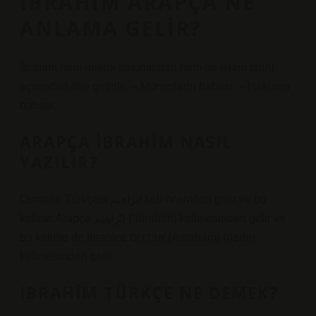
IBRAHIM ARAPÇA NE
ANLAMA GELIR?
İbrahim hem önemi bakımından hem de İslam tarihi
açısından dile getirilir. – Müminlerin babası. – Hakların
babası.
ARAPÇA İBRAHIM NASIL
YAZILIR?
Osmanlı Türkçesi ابراهيم kelimesinden gelir ve bu
kelime Arapça إبْرَاهِيم (ʾibrāhīm) kelimesinden gelir ve
bu kelime de İbranice אַבְרָהָם (Avrahám) (dede)
kelimesinden gelir.
IBRAHIM TÜRKÇE NE DEMEK?