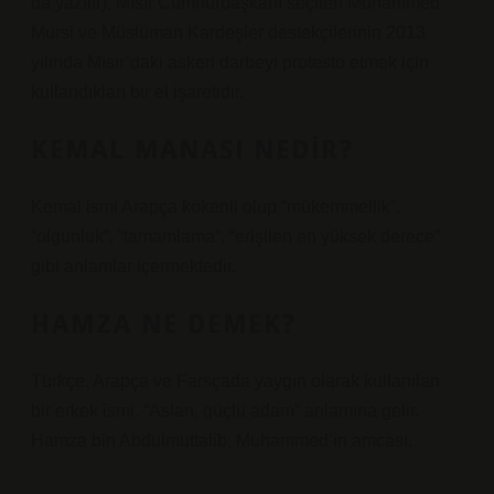
da yazılır), Mısır Cumhurbaşkanı seçilen Muhammed
Mursi ve Müslüman Kardeşler destekçilerinin 2013
yılında Mısır’daki askeri darbeyi protesto etmek için
kullandıkları bir el işaretidir.
KEMAL MANASI NEDIR?
Kemal ismi Arapça kökenli olup “mükemmellik”,
“olgunluk”, “tamamlama”, “erişilen en yüksek derece”
gibi anlamlar içermektedir.
HAMZA NE DEMEK?
Türkçe, Arapça ve Farsçada yaygın olarak kullanılan
bir erkek ismi. “Aslan, güçlü adam” anlamına gelir.
Hamza bin Abdulmuttalib; Muhammed’in amcası.