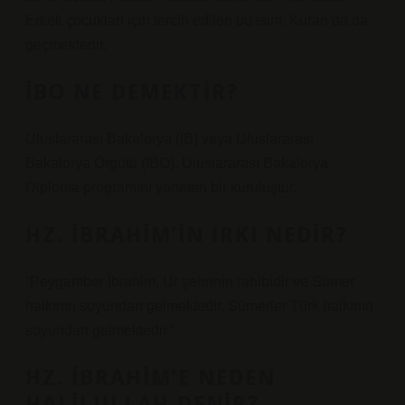
Erkek çocukları için tercih edilen bu isim, Kuran’da da
geçmektedir.
İBO NE DEMEKTIR?
Uluslararası Bakalorya (IB) veya Uluslararası
Bakalorya Örgütü (IBO), Uluslararası Bakalorya
Diploma programını yöneten bir kuruluştur.
HZ. İBRAHIM’IN IRKI NEDIR?
“Peygamber İbrahim, Ur şehrinin rahibidir ve Sümer
halkının soyundan gelmektedir. Sümerler Türk halkının
soyundan gelmektedir.”
HZ. İBRAHIM’E NEDEN
HALILULLAH DENIR?