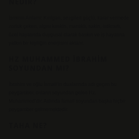
NEDIR?
İsminin Anlamı: Kırılgan, sezgileri güçlü, karar vermede
zorluk çeken, algısı keskin, mantıklı, sakin, istikrarlı,
özel hayatında duygusal olarak baskın ve iş hayatına
yatkın bir kişiliğin enerjisini aktarır.
HZ MUHAMMED İBRAHIM
SOYUNDAN MI?
İbrahim ve oğlu İsmail’in dualarında adı geçen bu
peygamber, onların soyundan gelen Hz.
Muhammed’dir. Aslında İsmail soyundan başka hiçbir
peygamber gelmemektedir.
TAHA NE?