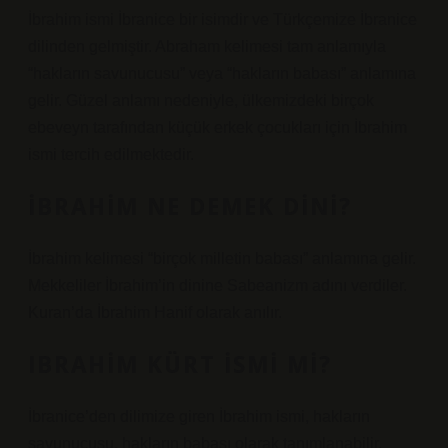
İbrahim ismi İbranice bir isimdir ve Türkçemize İbranice
dilinden gelmiştir. Abraham kelimesi tam anlamıyla
“hakların savunucusu” veya “hakların babası” anlamına
gelir. Güzel anlamı nedeniyle, ülkemizdeki birçok
ebeveyn tarafından küçük erkek çocukları için İbrahim
ismi tercih edilmektedir.
İBRAHIM NE DEMEK DINI?
İbrahim kelimesi “birçok milletin babası” anlamına gelir.
Mekkeliler İbrahim’in dinine Sabeanizm adını verdiler.
Kuran’da İbrahim Hanif olarak anılır.
IBRAHIM KÜRT ISMI MI?
İbranice’den dilimize giren İbrahim ismi, hakların
savunucusu, hakların babası olarak tanımlanabilir.