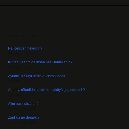
SIDEBAR
SON YAZILAR
Nal çeşitleri nelerdir ?
Ağustos 8, 2026
Kur’an-ı Kerim’de insan nasıl tanımlanır ?
Ağustos 6, 2026
Ayrımcılık Suçu nedir ve cezası nedir ?
Ağustos 5, 2026
Arabayı rölantide çalıştırmak aküyü şarj eder mi ?
Ağustos 4, 2026
Altın nasıl çözülür ?
Temmuz 30, 2026
Zarif kız ne demek ?
Temmuz 29, 2026