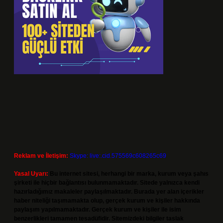
Reklam ve İletişim:
Skype: live:.cid.575569c608265c69
Yasal Uyarı:
Bu internet sitesi, herhangi bir marka, kurum veya şahıs
şirketi ile hiçbir bağlantısı bulunmamaktadır. Sitede yalnızca kendi
hazırladığımız makaleler paylaşılmaktadır. Burada yer alan içerikler
haber niteliği taşımamakta olup, gerçek kurum ve kişiler hakkında
paylaşım yapılmamaktadır. Gerçek kurum ve kişiler ile isim
benzerlikleri tamamen tesadüfidir. Sitemizdeki bilgiler taslak