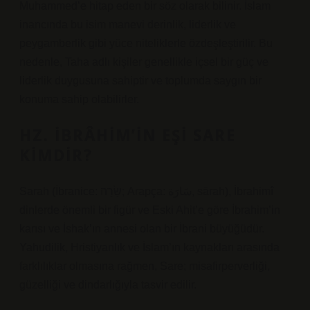
Muhammed’e hitap eden bir söz olarak bilinir. İslam
inancında bu isim manevi derinlik, liderlik ve
peygamberlik gibi yüce niteliklerle özdeşleştirilir. Bu
nedenle, Taha adlı kişiler genellikle içsel bir güç ve
liderlik duygusuna sahiptir ve toplumda saygın bir
konuma sahip olabilirler.
HZ. İBRÂHIM’IN EŞI SARE
KIMDIR?
Sarah (İbranice: שָׂרָה; Arapça: سَارَة, sārah), İbrahimî
dinlerde önemli bir figür ve Eski Ahit’e göre İbrahim’in
karısı ve İshak’ın annesi olan bir İbrani büyüğüdür.
Yahudilik, Hristiyanlık ve İslam’ın kaynakları arasında
farklılıklar olmasına rağmen, Sare; misafirperverliği,
güzelliği ve dindarlığıyla tasvir edilir.