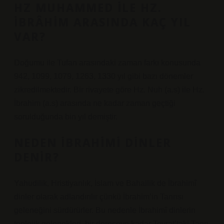
HZ MUHAMMED ILE HZ.
İBRÂHIM ARASINDA KAÇ YIL
VAR?
Doğumu ile Tufan arasındaki zaman farkı konusunda
942, 1099, 1079, 1263, 1330 yıl gibi bazı dönemler
zikredilmektedir. Bir rivayete göre Hz. Nuh (a.s) ile Hz.
İbrahim (a.s) arasında ne kadar zaman geçtiği
sorulduğunda bin yıl demiştir.
NEDEN İBRAHIMI DINLER
DENIR?
Yahudilik, Hristiyanlık, İslam ve Bahailik de İbrahimî
dinler olarak adlandırılır çünkü İbrahim’in Tanrısı
geleneğini sürdürürler. Bu nedenle İbrahimî dinlerin
teolojik gelenekleri, bir dereceye kadar Tevrat’taki Tanrı