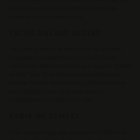
kavramından ve Yahudi tarihindeki tek tanrıcılığın
tarihsel gelişiminden etkilenmiştir.
TALHA ANLAMI NEDIR?
Talha, Arapça kökenli bir erkek ismidir ve genellikle
Peygamber’in sahabelerinden biri olan Talha bin
Ubeydullah’a atıfta bulunur. İsim aynı zamanda “gökteki
bir ağaç” veya “iyi ve faydalı” anlamına gelir. İslam
tarihinde Talha bin Ubeydullah, Hz. Muhammed’in en
yakın arkadaşlarından ve en saygı duyulan
sahabelerinden biri olarak kabul edilir.
RABIA NE DEMEK?
Rabia işareti (Arapça: شارة رابعة, ayrıca R4BIA olarak