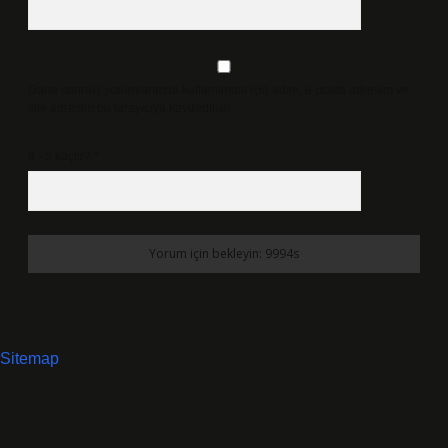
Daha sonraki yorumlarımda kullanılması için adım, e-posta adresim ve
site adresim bu tarayıcıya kaydedilsin.
9 - 5 kaçtır?
*
Sitemap