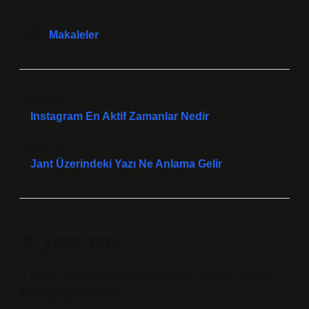
Tarih:
Makaleler
Önceki Yazı
Instagram En Aktif Zamanlar Nedir
Sonraki Yazı
Jant Üzerindeki Yazı Ne Anlama Gelir
Bir yanıt yazın
E-posta adresiniz yayınlanmayacak.
Gerekli alanlar
*
ile işaretlenmişlerdir