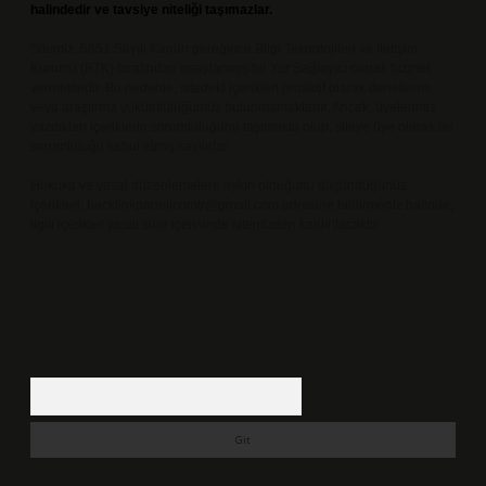
halindedir ve tavsiye niteliği taşımazlar.
Sitemiz, 5651 Sayılı Kanun gereğince Bilgi Teknolojileri ve İletişim
Kurumu (BTK) tarafından onaylanmış bir Yer Sağlayıcı olarak hizmet
vermektedir. Bu nedenle, sitedeki içerikleri proaktif olarak denetleme
veya araştırma yükümlülüğümüz bulunmamaktadır. Ancak, üyelerimiz
yazdıkları içeriklerin sorumluluğunu taşımakta olup, siteye üye olarak bu
sorumluluğu kabul etmiş sayılırlar.
Hukuka ve yasal düzenlemelere aykırı olduğunu düşündüğünüz
içerikleri,
backlinkpanelicomtr@gmail.com
adresine bildirmeniz halinde,
ilgili içerikler yasal süre içerisinde sitemizden kaldırılacaktır.
Arama