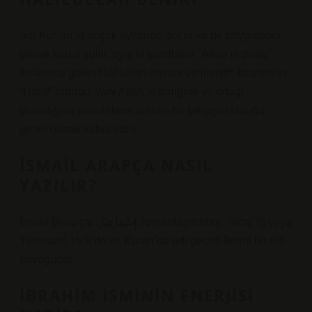
Adı Kur’an’ın birçok ayetinde geçer ve bir peygamber
olarak kabul edilir, öyle ki kendisine “Allah’ın dostu”
anlamına gelen Halilullah ünvanı verilmiştir. İbrahim’in
“Hanif” olduğu, yani Allah’ın birliğine ve ortağı
olmadığına inananların dininin bir takipçisi olduğu
genel olarak kabul edilir.
İSMAIL ARAPÇA NASIL
YAZILIR?
İsmail (Arapça: إِسْمَاعِيْل, romanlaştırılmış: ʾIsmāʿīl) veya
Yishmael, İncil’de ve Kuran’da adı geçen İbrani bir din
büyüğüdür.
İBRAHIM ISMININ ENERJISI