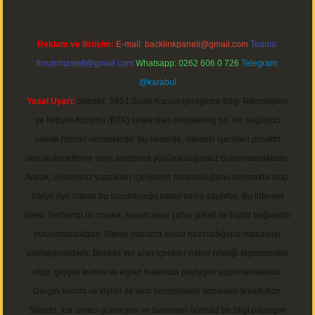
Reklam ve İletişim:
E-mail:
backlinkpaneli@gmail.com
Teams:
forumhizmeti@gmail.com
Whatsapp: 0262 606 0 726
Telegram:
@karabul
Yasal Uyarı:
Sitemiz, 5651 Sayılı Kanun gereğince Bilgi Teknolojileri
ve İletişim Kurumu (BTK) tarafından onaylanmış bir Yer Sağlayıcı
olarak hizmet vermektedir. Bu nedenle, sitedeki içerikleri proaktif
olarak denetleme veya araştırma yükümlülüğümüz bulunmamaktadır.
Ancak, üyelerimiz yazdıkları içeriklerin sorumluluğunu taşımakta olup,
siteye üye olarak bu sorumluluğu kabul etmiş sayılırlar. Bu internet
sitesi, herhangi bir marka, kurum veya şahıs şirketi ile hiçbir bağlantısı
bulunmamaktadır. Sitede yalnızca kendi hazırladığımız makaleler
paylaşılmaktadır. Burada yer alan içerikler haber niteliği taşımamakta
olup, gerçek kurum ve kişiler hakkında paylaşım yapılmamaktadır.
Gerçek kurum ve kişiler ile isim benzerlikleri tamamen tesadüfidir.
Sitemiz, kar amacı gütmeyen ve tamamen ücretsiz bir bilgi paylaşım