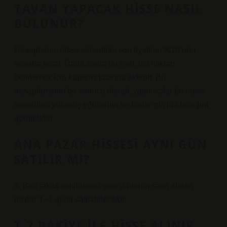
TAVAN YAPACAK HISSE NASIL
BULUNUR?
Hesaplama, hisse senedinin son fiyatının %10’unu
hesaba katar. Daha sonra bu fiyat, üst miktarı
belirlemek için kapanış tutarına eklenir. Bu
hesaplamanın bir sonucu olarak, yatırımcılar bir hisse
senedinin yükseliş eğiliminin ne kadar güçlü olacağını
görebilirler.
ANA PAZAR HISSESI AYNI GÜN
SATILIR MI?
6. Brüt takas sınırlaması gereği bugün satın alınan
paylar T+1 günü satılabilecektir.
T 2 BAKIYE ILE HISSE ALINIR