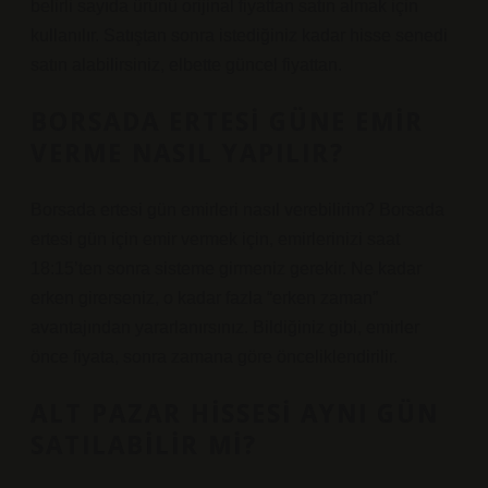
belirli sayıda ürünü orijinal fiyattan satın almak için
kullanılır. Satıştan sonra istediğiniz kadar hisse senedi
satın alabilirsiniz, elbette güncel fiyattan.
BORSADA ERTESI GÜNE EMIR
VERME NASIL YAPILIR?
Borsada ertesi gün emirleri nasıl verebilirim? Borsada
ertesi gün için emir vermek için, emirlerinizi saat
18:15’ten sonra sisteme girmeniz gerekir. Ne kadar
erken girerseniz, o kadar fazla “erken zaman”
avantajından yararlanırsınız. Bildiğiniz gibi, emirler
önce fiyata, sonra zamana göre önceliklendirilir.
ALT PAZAR HISSESI AYNI GÜN
SATILABILIR MI?