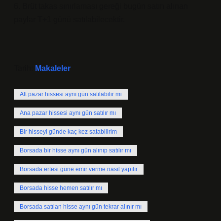
6. Brüt takas sınırlaması gereği bugün satın alınan
paylar T+1 günü satılabilecektir.
Tarih:
Makaleler
Alt pazar hissesi aynı gün satılabilir mi
Ana pazar hissesi aynı gün satılır mı
Bir hisseyi günde kaç kez satabilirim
Borsada bir hisse aynı gün alınıp satılır mı
Borsada ertesi güne emir verme nasıl yapılır
Borsada hisse hemen satılır mı
Borsada satılan hisse aynı gün tekrar alınır mı