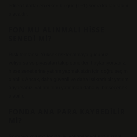
edilen tutarlar en erken bir gün (T+1) sonra kullanılabilir
olacaktır.
FON MU ALINMALI HISSE
SENEDI MI?
Risk toleransı: Yüksek riskler almaya gücünüz
yetiyorsa ve piyasaları takip etmekten hoşlanıyorsanız,
hisse senetlerine yatırım yapmak sizin için doğru seçim
olabilir. Ancak, daha güvenli ve daha istikrarlı bir yatırım
arıyorsanız, yatırım fonu yatırımları daha iyi bir seçenek
olabilir.
FONDA ANA PARA KAYBEDILIR
MI?
Sermaye koruma fonları, iyi yatırımlar yoluyla düzenli