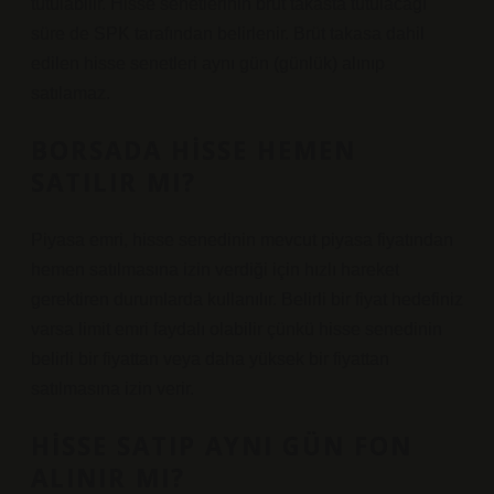
tutulabilir. Hisse senetlerinin brüt takasta tutulacağı
süre de SPK tarafından belirlenir. Brüt takasa dahil
edilen hisse senetleri aynı gün (günlük) alınıp
satılamaz.
BORSADA HISSE HEMEN
SATILIR MI?
Piyasa emri, hisse senedinin mevcut piyasa fiyatından
hemen satılmasına izin verdiği için hızlı hareket
gerektiren durumlarda kullanılır. Belirli bir fiyat hedefiniz
varsa limit emri faydalı olabilir çünkü hisse senedinin
belirli bir fiyattan veya daha yüksek bir fiyattan
satılmasına izin verir.
HISSE SATIP AYNI GÜN FON
ALINIR MI?