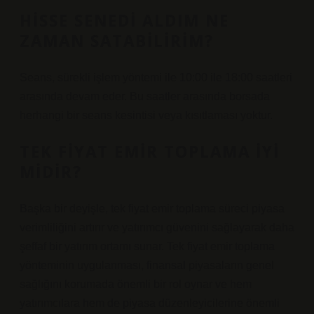
HISSE SENEDI ALDIM NE
ZAMAN SATABILIRIM?
Seans, sürekli işlem yöntemi ile 10:00 ile 18:00 saatleri
arasında devam eder. Bu saatler arasında borsada
herhangi bir seans kesintisi veya kısıtlaması yoktur.
TEK FIYAT EMIR TOPLAMA IYI
MIDIR?
Başka bir deyişle, tek fiyat emir toplama süreci piyasa
verimliliğini artırır ve yatırımcı güvenini sağlayarak daha
şeffaf bir yatırım ortamı sunar. Tek fiyat emir toplama
yönteminin uygulanması, finansal piyasaların genel
sağlığını korumada önemli bir rol oynar ve hem
yatırımcılara hem de piyasa düzenleyicilerine önemli