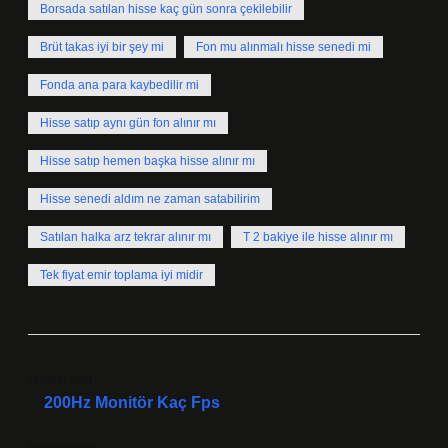
Borsada satılan hisse kaç gün sonra çekilebilir
Brüt takas iyi bir şey mi
Fon mu alınmalı hisse senedi mi
Fonda ana para kaybedilir mi
Hisse satıp aynı gün fon alınır mı
Hisse satıp hemen başka hisse alınır mı
Hisse senedi aldım ne zaman satabilirim
Satılan halka arz tekrar alınır mı
T 2 bakiye ile hisse alınır mı
Tek fiyat emir toplama iyi midir
Önceki Yazı
200Hz Monitör Kaç Fps