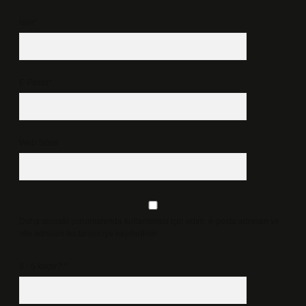
İsim*
E-Posta*
Web Sitesi
Daha sonraki yorumlarımda kullanılması için adım, e-posta adresim ve
site adresim bu tarayıcıya kaydedilsin.
9 - 5 kaçtır?
*