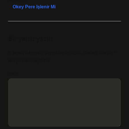
Sonraki Yazı
Okey Pere Işlenir Mi
Bir yanıt yazın
E-posta adresiniz yayınlanmayacak.
Gerekli alanlar
*
ile işaretlenmişlerdir
Yorum