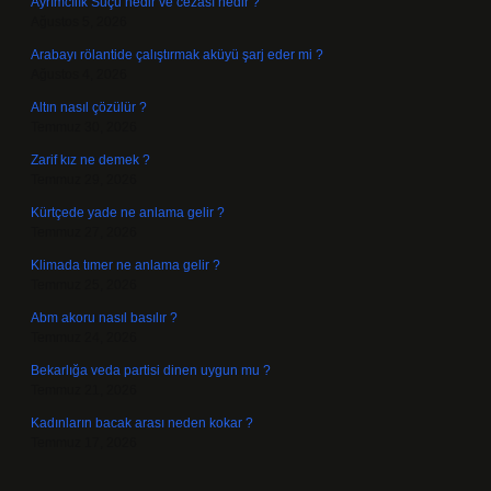
Ayrımcılık Suçu nedir ve cezası nedir ?
Ağustos 5, 2026
Arabayı rölantide çalıştırmak aküyü şarj eder mi ?
Ağustos 4, 2026
Altın nasıl çözülür ?
Temmuz 30, 2026
Zarif kız ne demek ?
Temmuz 29, 2026
Kürtçede yade ne anlama gelir ?
Temmuz 27, 2026
Klimada tımer ne anlama gelir ?
Temmuz 25, 2026
Abm akoru nasıl basılır ?
Temmuz 24, 2026
Bekarlığa veda partisi dinen uygun mu ?
Temmuz 21, 2026
Kadınların bacak arası neden kokar ?
Temmuz 17, 2026