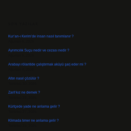
SIDEBAR
SON YAZILAR
Kur’an-ı Kerim’de insan nasıl tanımlanır ?
Ağustos 6, 2026
Ayrımcılık Suçu nedir ve cezası nedir ?
Ağustos 5, 2026
Arabayı rölantide çalıştırmak aküyü şarj eder mi ?
Ağustos 4, 2026
Altın nasıl çözülür ?
Temmuz 30, 2026
Zarif kız ne demek ?
Temmuz 29, 2026
Kürtçede yade ne anlama gelir ?
Temmuz 27, 2026
Klimada tımer ne anlama gelir ?
Temmuz 25, 2026