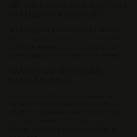
BIR ARI KOVANINDA KAÇ TANE
KRALIÇE ARI BULUNUR?
Bir kolonide genellikle sadece bir kraliçe bulunur ve o,
kolonideki arıların çoğunun (bazen hepsinin) annesidir.
Larva olarak, kolonideki işçi arılar tarafından seçilir ve
cinsel olgunluğa ulaşana kadar arı sütü ile beslenir.
KRALIÇE ARI OLDUĞUNU
NASIL ANLARIZ?
Kraliçe arı, kovandaki en uzun ve en büyük arıdır.
Kraliçe arının karnı diğer arılardan daha uzundur.
Kraliçe arı, yumurtlayabilen ve günde 2000’e kadar
yumurta üretebilen tek dişidir! Kraliçe arıların,
çiftleşmek için erkek arıları (drone) çeken belirli bir