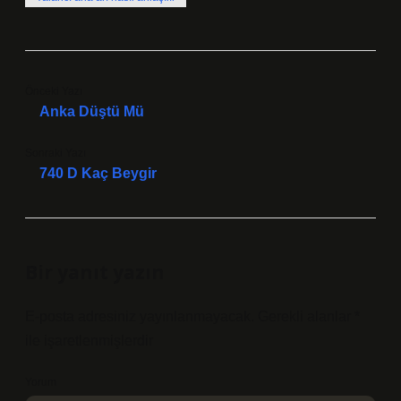
Önceki Yazı
Anka Düştü Mü
Sonraki Yazı
740 D Kaç Beygir
Bir yanıt yazın
E-posta adresiniz yayınlanmayacak.
Gerekli alanlar
*
ile işaretlenmişlerdir
Yorum