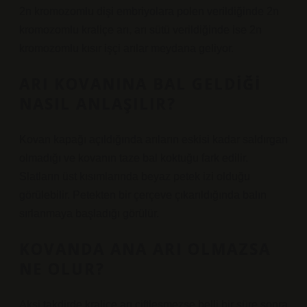
2n kromozomlu dişi embriyolara polen verildiğinde 2n
kromozomlu kraliçe arı, arı sütü verildiğinde ise 2n
kromozomlu kısır işçi arılar meydana geliyor.
ARI KOVANINA BAL GELDIĞI
NASIL ANLAŞILIR?
Kovan kapağı açıldığında arıların eskisi kadar saldırgan
olmadığı ve kovanın taze bal koktuğu fark edilir.
Slatların üst kısımlarında beyaz petek izi olduğu
görülebilir. Petekten bir çerçeve çıkarıldığında balın
sırlanmaya başladığı görülür.
KOVANDA ANA ARI OLMAZSA
NE OLUR?
Aksi takdirde kraliçe arı çiftleşmezse belli bir süre sonra