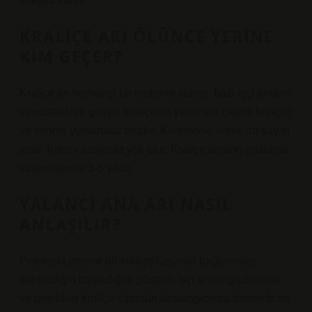
kokusu vardır.
KRALIÇE ARI ÖLÜNCE YERINE
KIM GEÇER?
Kraliçe arı herhangi bir nedenle ölürse, bazı işçi arıların
yumurtalıkları gelişir, kraliçenin yerini alır (sahte kraliçe)
ve verimli yumurtalar bırakır. Kolonideki erkek arı sayısı
artar. Koloni zamanla yok olur. Kraliçe arıların ortalama
yaşam süresi 3-5 yıldır.
YALANCI ANA ARI NASIL
ANLAŞILIR?
Petekteki polene bir kraliçe tüpünün bağlanması
sahteciliğin başladığını gösterir. İşçi arının gözlerinde
ve petekteki kraliçe tüpünün başlangıcında birden fazla