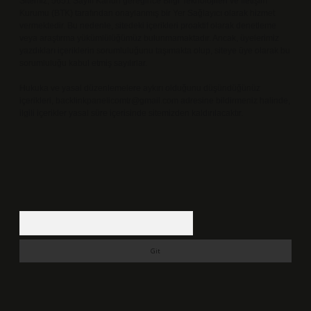
Sitemiz, 5651 Sayılı Kanun gereğince Bilgi Teknolojileri ve İletişim
Kurumu (BTK) tarafından onaylanmış bir Yer Sağlayıcı olarak hizmet
vermektedir. Bu nedenle, sitedeki içerikleri proaktif olarak denetleme
veya araştırma yükümlülüğümüz bulunmamaktadır. Ancak, üyelerimiz
yazdıkları içeriklerin sorumluluğunu taşımakta olup, siteye üye olarak bu
sorumluluğu kabul etmiş sayılırlar.
Hukuka ve yasal düzenlemelere aykırı olduğunu düşündüğünüz
içerikleri,
backlinkpanelicomtr@gmail.com
adresine bildirmeniz halinde,
ilgili içerikler yasal süre içerisinde sitemizden kaldırılacaktır.
Arama