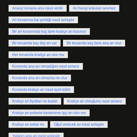
Anasız kovana ana nasıl verilir
Arı hangi kokuları sevmez
Arı kovanına bal geldiği nasıl anlaşılır
Bir arı kovanında kaç tane kraliçe arı bulunur
Bir kovanda kaç dişi arı var
Bir kovanda kaç tane ana arı olur
Her kovanda kraliçe arı olur mu
Kovanda ana arı olmadığını nasıl anlarız
Kovanda ana arı olmazsa ne olur
Kovanda kraliçe arı nasıl ayırt edilir
Kraliçe arı fiyatları ne kadar
Kraliçe arı olduğunu nasıl anlarız
Kraliçe arı polenle beslenirse işçi arı olur mu
Kraliçe arı sokar mı
Oğul verecek arı nasıl anlaşılır
Yalancı ana arı nasıl anlaşılır