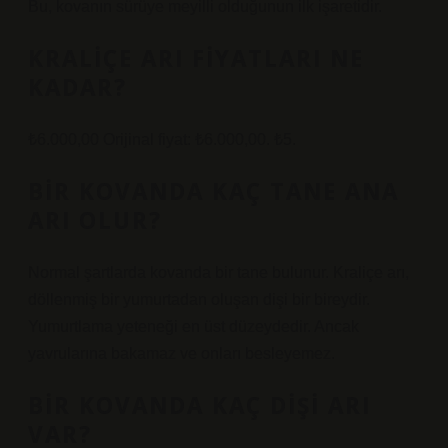
Bu, kovanın sürüye meyilli olduğunun ilk işaretidir.
KRALIÇE ARI FIYATLARI NE
KADAR?
₺6.000,00 Orijinal fiyat: ₺6.000,00. ₺5.
BIR KOVANDA KAÇ TANE ANA
ARI OLUR?
Normal şartlarda kovanda bir tane bulunur. Kraliçe arı,
döllenmiş bir yumurtadan oluşan dişi bir bireydir.
Yumurtlama yeteneği en üst düzeydedir. Ancak
yavrularına bakamaz ve onları besleyemez.
BIR KOVANDA KAÇ DIŞI ARI
VAR?