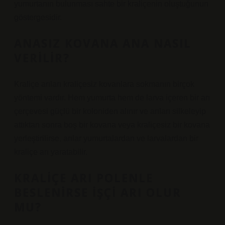
yumurtanın bulunması sahte bir kraliçenin oluştuğunun
göstergesidir.
ANASIZ KOVANA ANA NASIL
VERILIR?
Kraliçe arıları kraliçesiz kovanlara sokmanın birçok
yöntemi vardır. Hem yumurta hem de larva içeren bir arı
çerçevesi güçlü bir koloniden alınır ve arıları silkeleyip
attıktan sonra boş bir kovana veya kraliçesiz bir kovana
yerleştirilirse, arılar yumurtalardan ve larvalardan bir
kraliçe arı yaratabilir.
KRALIÇE ARI POLENLE
BESLENIRSE IŞÇI ARI OLUR
MU?