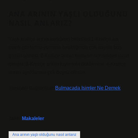
ANA ARININ YAŞLI OLDUĞUNU
NASIL ANLARIZ?
Yaşlı kraliçe arının varlığının belirtileri 1-Kraliçe arı,
petek gözlerine yumurta bıraktığında çok sayıda boş
gözün olması. 2-Kraliçe arının karnının normalden uzun
olması. 3-Kraliçe arının tüylerinin dökülmesi. 4-Kraliçe
arının ayaklarının çok beyaz olması.
Tavsiyeli Bağlantılar:
Bulmacada Isimler Ne Demek
Tarih:
Makaleler
Ana arının yaşlı olduğunu nasıl anlarız