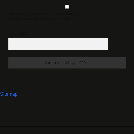
Daha sonraki yorumlarımda kullanılması için adım, e-posta adresim ve
site adresim bu tarayıcıya kaydedilsin.
7 + 8 kaçtır?
*
Sitemap