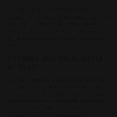
7 – Ortalama bir kolonide 50.000 ile 80.000 arasında
arı bulunur. 8 – Bir bal arısı günde yaklaşık 2.000 çiçeği
ziyaret eder. 9 – Diğer arılardan farklı olarak kraliçe
arılar yaşamları boyunca sadece arı sütü ile beslenirler.
10 – Bir kovandaki arıların çoğu dişidir, ancak yalnızca
bir kraliçe arı vardır.
KOVANDA ANA ARI OLMAZSA
NE OLUR?
Aksi takdirde kraliçe arı çiftleşmezse belli bir süre sonra
popülasyon azalması nedeniyle koloni yok olacaktır,
dolayısıyla kraliçe arı ölürse ve kraliçe arının olmadığını
görürsek hazır kraliçe arı satın alabiliriz veya mevsim
uygunsa ve etrafta erkek arılar varsa kovanın
kendiliğinden kraliçe arı üretmesini bekleriz.