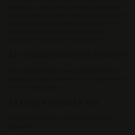
popülasyon azalması nedeniyle koloni yok olacaktır,
dolayısıyla kraliçe arı ölürse ve kraliçe arının olmadığını
görürsek hazır kraliçe arı satın alabiliriz veya mevsim
uygunsa ve etrafta erkek arılar varsa kovanın
kendiliğinden kraliçe arı üretmesini bekleriz.
ARI HANGI KOKULARI SEVMEZ?
Nane, güçlü ve ferahlatıcı kokusuyla arıları etkili bir
şekilde uzak tutabilir. Güneşli veya yarı gölgeli yerlerde
ve nemli toprakta yetişir.
KRALIÇE ARI SOKAR MI?
Sadece dişi arılar sokar çünkü sadece dişi arıların
iğnesi vardır.