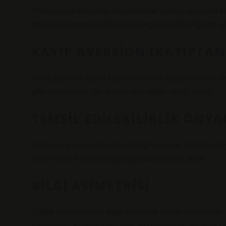
Davranışsal ekonomi, bireylerin her zaman rasyonel ka
dolaşan kavramlar, bilişsel önyargılarla birleştiğinde g
KAYIP AVERSION (KAYIPTA
Birey, olası bir sağlık kaybını finansal kayıptan daha ö
gibi algılanabilir. Bu durum aşırı sağlık talebi yaratır.
TEMSIL EDILEBILIRLIK ÖNYA
Daha önce benzer bir rahatsızlığı yaşayan birinden du
neden olur. Bu da yanlış teşhis beklentisini artırır.
BILGI ASIMETRISI
Sağlık hizmetlerinde bilgi asimetrisi oldukça yüksekti
kaynaklara bağımlı hale gelir. Bu bağımlılık, piyasada u