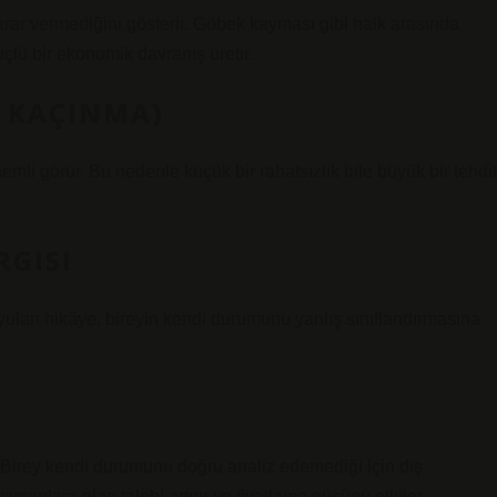
rar vermediğini gösterir. Göbek kayması gibi halk arasında
üçlü bir ekonomik davranış üretir.
N KAÇINMA)
nemli görür. Bu nedenle küçük bir rahatsızlık bile büyük bir tehdit
RGISI
yulan hikâye, bireyin kendi durumunu yanlış sınıflandırmasına
r. Birey kendi durumunu doğru analiz edemediği için dış
zmanlara olan talebi artırır ve fiyatlama gücünü etkiler.