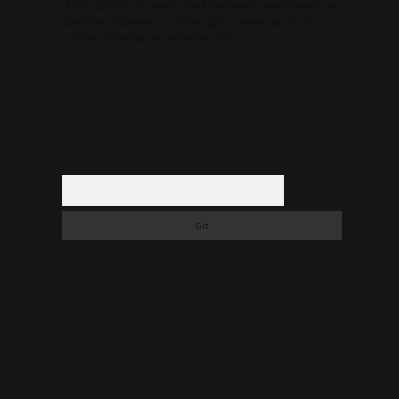
düşündüğünüz içerikleri,
backlinkpanelicomtr@gmail.com
adresine bildirmeniz halinde, ilgili içerikler yasal süre
içerisinde sitemizden kaldırılacaktır.
Arama