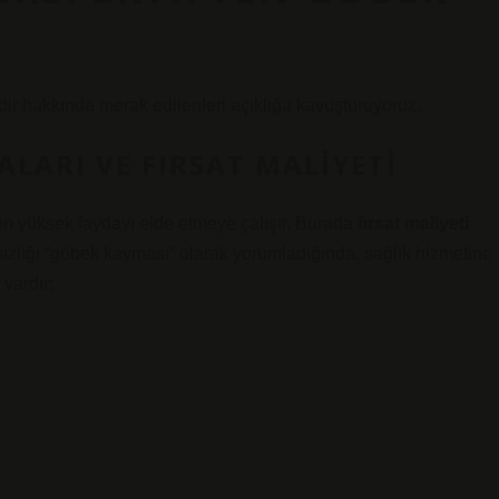
ir hakkında merak edilenleri açıklığa kavuşturuyoruz.
LARI VE FIRSAT MALIYETI
 en yüksek faydayı elde etmeye çalışır. Burada
fırsat maliyeti
hatsızlığı “göbek kayması” olarak yorumladığında, sağlık hizmetine
 vardır: