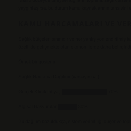
Makro düzeyde bireysel algıların toplamı, sağlık sistemi
yaygınlaşırsa, bu durum kamu kaynaklarının tahsisini et
KAMU HARCAMALARI VE VER
Sağlık bütçeleri sınırlıdır ve her yanlış yönlendirilmiş t
özellikle gelişmekte olan ekonomilerde daha belirgindi
Örnek bir gösterim:
Sağlık Harcama Dağılımı (varsayımsal)
Gerçek Klinik İhtiyaç ██████████████ 70%
Algısal Başvurular ██████ 30%
Bu dağılım bozuldukça, sistem verimliliği düşer ve topl