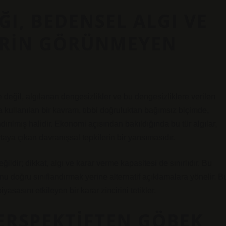
ĞI, BEDENSEL ALGI VE
ERIN GÖRÜNMEYEN
e değil, algılanan dengesizlikler ve bu dengesizliklere verilen
da kullanılan bir kavram, tıbbi doğruluktan bağımsız biçimde,
ırılmış halidir. Ekonomi açısından bakıldığında bu tür algılar,
 ortaya çıkan davranışsal tepkilerin bir yansımasıdır.
ğildir; dikkat, algı ve karar verme kapasitesi de sınırlıdır. Bu
nu doğru sınıflandırmak yerine alternatif açıklamalara yönelir. B
asasını etkileyen bir karar zincirini tetikler.
RSPEKTIFTEN GÖBEK