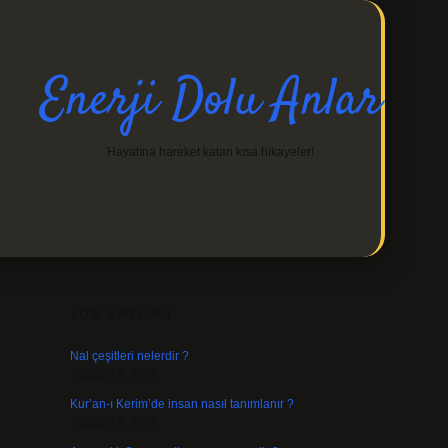
Enerji Dolu Anlar
Hayatına hareket katan kısa hikayeler!
SIDEBAR
https://ilbetgir.net/
betexper indir
SON YAZILAR
Nal çeşitleri nelerdir ?
Ağustos 8, 2026
Kur’an-ı Kerim’de insan nasıl tanımlanır ?
Ağustos 6, 2026