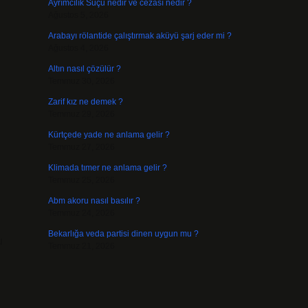
Ayrımcılık Suçu nedir ve cezası nedir ?
Ağustos 5, 2026
Arabayı rölantide çalıştırmak aküyü şarj eder mi ?
Ağustos 4, 2026
Altın nasıl çözülür ?
Temmuz 30, 2026
Zarif kız ne demek ?
Temmuz 29, 2026
Kürtçede yade ne anlama gelir ?
Temmuz 27, 2026
Klimada tımer ne anlama gelir ?
Temmuz 25, 2026
Abm akoru nasıl basılır ?
Temmuz 24, 2026
Bekarlığa veda partisi dinen uygun mu ?
u
Temmuz 21, 2026