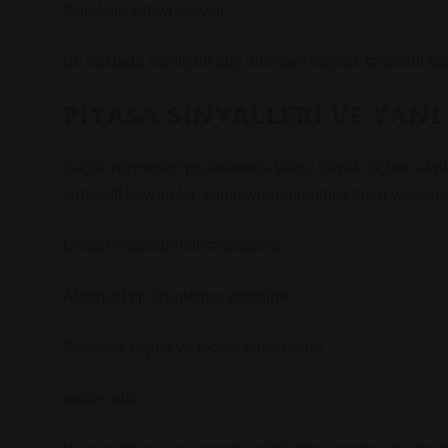
Gereksiz tedavi arayışı
Bu noktada yanlış bir algı, bireysel kaynak tahsisini b
PIYASA SINYALLERI VE YAN
Sağlık hizmetleri piyasasında talep, büyük ölçüde algıl
subjektif kavramlar, yanlış yönlendirilmiş talep yaratabi
Doktor ziyaretlerinin artmasına
Alternatif tıp ürünlerine yönelime
Gereksiz teşhis ve tedavi süreçlerine
neden olur.