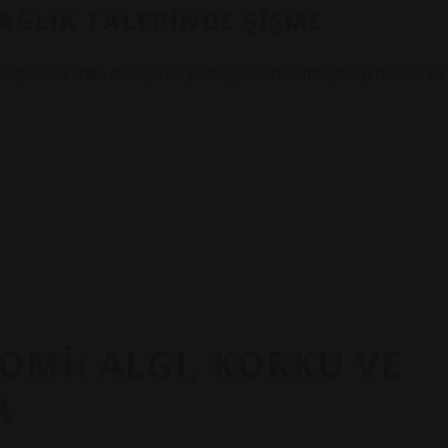
SAĞLIK TALEBINDE ŞIŞME
sağlık alanında da aşırı ve yanlış yönlendirilmiş talep benzer bir
MI: ALGI, KORKU VE
A