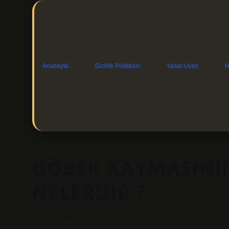
Anasayfa
Gizlilik Politikası
Yasal Uyarı
H
GÖBEK KAYMASININ
NELERDIR ?
Tarih: Temmuz 4, 2026