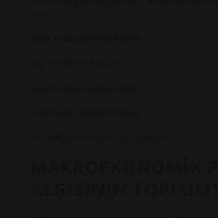
Bu süreçte piyasa, gerçek sağlık ihtiyacından ziyade al
yaratır.
Basit Talep-Davranış Şeması
Algı: “Rahatsızlık hissi var”
Yorum: “Göbek kayması olabilir”
Karar: Sağlık hizmetine başvuru
Sonuç: Kaynak tüketimi + belirsiz fayda
MAKROEKONOMIK PE
ALGISININ TOPLUM