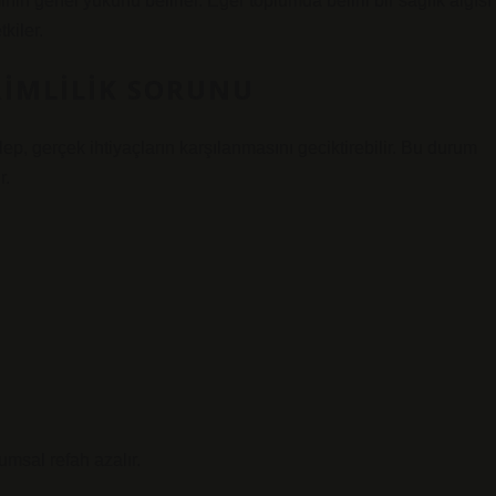
nin genel yükünü belirler. Eğer toplumda belirli bir sağlık algısı
kiler.
IMLILIK SORUNU
alep, gerçek ihtiyaçların karşılanmasını geciktirebilir. Bu durum
r.
umsal refah azalır.