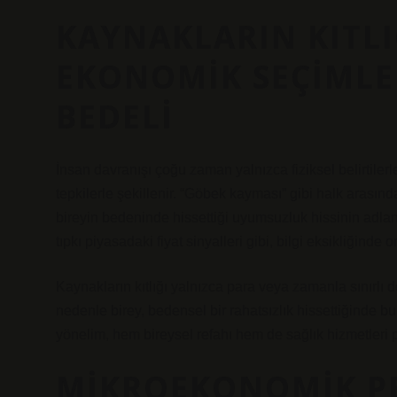
KAYNAKLARIN KITLI
EKONOMIK SEÇIML
BEDELI
İnsan davranışı çoğu zaman yalnızca fiziksel belirtilerl
tepkilerle şekillenir. “Göbek kayması” gibi halk arasın
bireyin bedeninde hissettiği uyumsuzluk hissinin adland
tıpkı piyasadaki fiyat sinyalleri gibi, bilgi eksikliğinde
Kaynakların kıtlığı yalnızca para veya zamanla sınırlı de
nedenle birey, bedensel bir rahatsızlık hissettiğinde bu
yönelim, hem bireysel refahı hem de sağlık hizmetleri piy
MIKROEKONOMIK PE