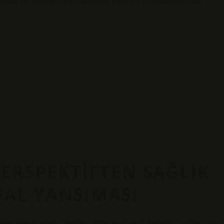
gısal bir talep dalgasına maruz kalır. Bu da
dengesizlikler
RSPEKTIFTEN SAĞLIK
SAL YANSIMASI