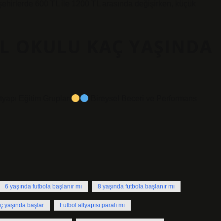
 şehirlerde 600 TL ile 1200 TL arasında değişirken, küçük
L OKULU KAÇ YAŞINDA
tyapı Eğitim Grupları
Bireysel Beceri ve Performans
6 yaşında futbola başlanır mı
8 yaşında futbola başlanır mı
ç yaşında başlar
Futbol altyapısı paralı mı