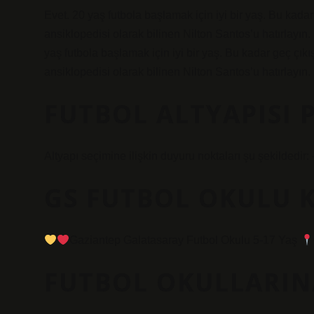
Evet. 20 yaş futbola başlamak için iyi bir yaş. Bu kada
ansiklopedisi olarak bilinen Nilton Santos’u hatırlayı
yaş futbola başlamak için iyi bir yaş. Bu kadar geç çık
ansiklopedisi olarak bilinen Nilton Santos’u hatırlayın.
FUTBOL ALTYAPISI 
Altyapı seçimine ilişkin duyuru noktaları şu şekildedir
GS FUTBOL OKULU K
Gaziantep Galatasaray Futbol Okulu 5-17 Yaş
FUTBOL OKULLARINA