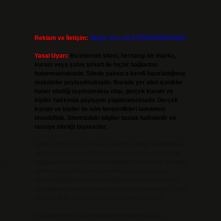
Reklam ve İletişim:
Skype: live:.cid.575569c608265c69
Yasal Uyarı:
Bu internet sitesi, herhangi bir marka,
kurum veya şahıs şirketi ile hiçbir bağlantısı
bulunmamaktadır. Sitede yalnızca kendi hazırladığımız
makaleler paylaşılmaktadır. Burada yer alan içerikler
haber niteliği taşımamakta olup, gerçek kurum ve
kişiler hakkında paylaşım yapılmamaktadır. Gerçek
kurum ve kişiler ile isim benzerlikleri tamamen
tesadüfidir. Sitemizdeki bilgiler taslak halindedir ve
tavsiye niteliği taşımazlar.
Sitemiz, 5651 Sayılı Kanun gereğince Bilgi Teknolojileri
ı
ve İletişim Kurumu (BTK) tarafından onaylanmış bir Yer
.
Sağlayıcı olarak hizmet vermektedir. Bu nedenle, sitedeki
içerikleri proaktif olarak denetleme veya araştırma
yükümlülüğümüz bulunmamaktadır. Ancak, üyelerimiz
yazdıkları içeriklerin sorumluluğunu taşımakta olup, siteye
üye olarak bu sorumluluğu kabul etmiş sayılırlar.
Hukuka ve yasal düzenlemelere aykırı olduğunu