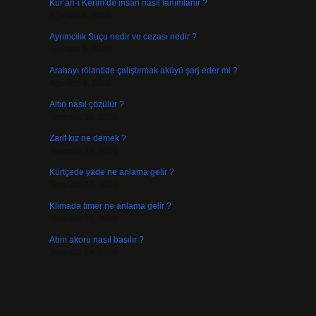
Kur’an-ı Kerim’de insan nasıl tanımlanır ?
Ağustos 6, 2026
Ayrımcılık Suçu nedir ve cezası nedir ?
Ağustos 5, 2026
Arabayı rölantide çalıştırmak aküyü şarj eder mi ?
Ağustos 4, 2026
Altın nasıl çözülür ?
Temmuz 30, 2026
Zarif kız ne demek ?
Temmuz 29, 2026
Kürtçede yade ne anlama gelir ?
Temmuz 27, 2026
Klimada tımer ne anlama gelir ?
Temmuz 25, 2026
Abm akoru nasıl basılır ?
Temmuz 24, 2026