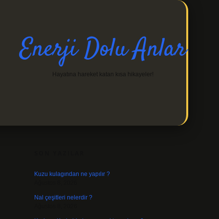
Enerji Dolu Anlar
Hayatına hareket katan kısa hikayeler!
SIDEBAR
https://ilbetgir.net/
b
SON YAZILAR
Kuzu kulagından ne yapılır ?
Ağustos 8, 2026
Nal çeşitleri nelerdir ?
Ağustos 8, 2026