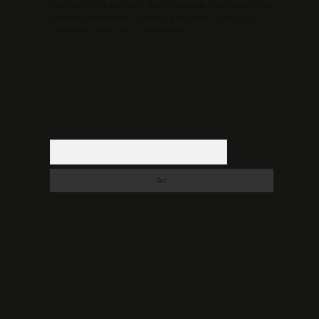
düşündüğünüz içerikleri,
backlinkpanelicomtr@gmail.com
adresine bildirmeniz halinde, ilgili içerikler yasal süre
içerisinde sitemizden kaldırılacaktır.
Arama