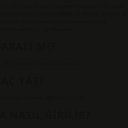
r geç çıkış yapan bir oyuncu olmadığını düşünüyorsanız, futbol
n. Futbol kariyerine 23 yaşında başladı. 31 Temmuz 2023Evet. 20
ış yapan bir oyuncu olmadığını düşünüyorsanız, futbol
 Futbol kariyerine 23 yaşında başladı.
PARALI MI?
: – Seçmelere katılım tamamen ücretsizdir.
AÇ YAŞ?
Gaziantep Üniversitesi☎(05426428730)
 NASIL GIRILIR?