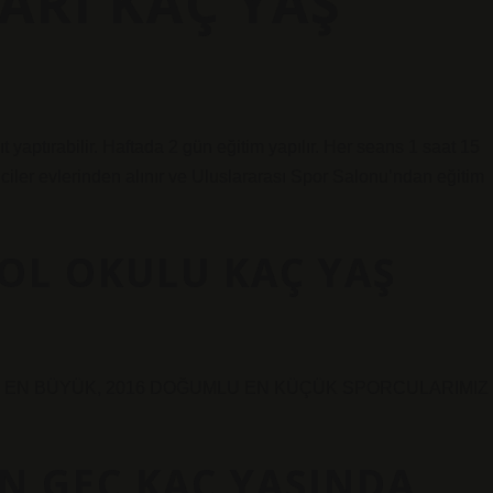
ARI KAÇ YAŞ
t yaptırabilir. Haftada 2 gün eğitim yapılır. Her seans 1 saat 15
enciler evlerinden alınır ve Uluslararası Spor Salonu’ndan eğitim
OL OKULU KAÇ YAŞ
U EN BÜYÜK, 2016 DOĞUMLU EN KÜÇÜK SPORCULARIMIZ
N GEÇ KAÇ YAŞINDA