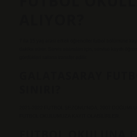
FUTBOL OKULL
ALIYOR?
7 ila 15 yaş arası erkek öğrenciler futbol bölümüne kayı
dakika sürer. Servis seansları için, servise kayıtlı öğr
gördükleri salona transfer edilir.
GALATASARAY FUTB
SINIRI?
2021-2022 FUTBOL SEZONU’NDA; 2007 DOĞUML
FUTBOL OKULUMUZA KAYIT OLABİLİRLER.
FUTBOL OKULUNA E