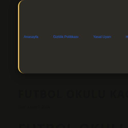
Anasayfa
Gizlilik Politikası
Yasal Uyarı
H
FUTBOL OKULU KAÇ
Tarih: Kasım 7, 2024