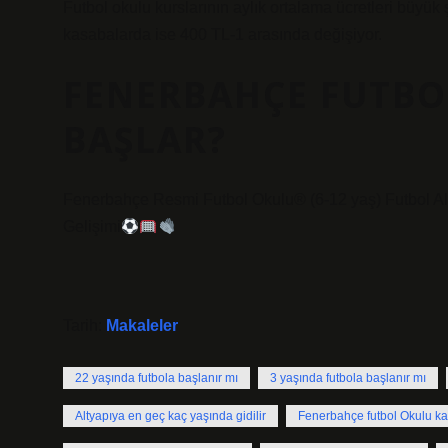
Futbol okulu kurslarının aylık ortalama ücretleri büyük
kasabalarda ise 400 TL-1 arasında değişiyor.
FENERBAHÇE FUTBO
BAŞLAR?
Fenerbahçe Resmi Futbol Okulu
®️
(6-12 yaş) Futbol Al
Gelişimi
Tarih:
Makaleler
22 yaşında futbola başlanır mı
3 yaşında futbola başlanır mı
Altyapıya en geç kaç yaşında gidilir
Fenerbahçe futbol Okulu ka