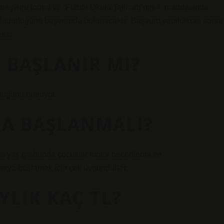
, başvuru formu ve “Futbol Okulu Talimatı”nın 4. maddesinde
e Müdürlüğüne başvuruda bulunacaktır. Başvuru yapıldıktan sonra
tir.
 BAŞLANIR MI?
duğunu öneriyor.
DA BAŞLANMALI?
Bu yaş grubunda çocuklar motor becerilerini ve
amaya başlamak için çok uygundurlar.
YLIK KAÇ TL?