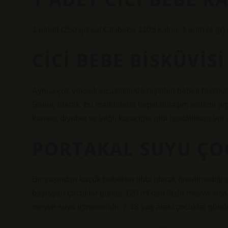
1 paket (250 gr) saf Cicibebe 1105 kalori, 1 adet (4 gr) i
CICI BEBE BISKÜVIS
Ayrıca çok yüksek sıcaklıklarda pişirilen bebek bisküvil
Sonuç olarak, bu maddelerin hepsi dolaşım sistemi orga
kanser, diyabet ve yağlı karaciğer gibi hastalıklara yol a
PORTAKAL SUYU ÇO
Bir yaşından küçük bebekler tıbbi olarak önerilmediği
başlayan çocuklar günde 120 ml’den fazla meyve suyu 
meyve suyu içmemelidir. 7-18 yaş arası çocuklar günd