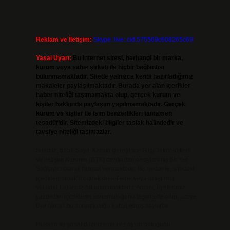
Reklam ve İletişim:
Skype: live:.cid.575569c608265c69
Yasal Uyarı:
Bu internet sitesi, herhangi bir marka,
kurum veya şahıs şirketi ile hiçbir bağlantısı
bulunmamaktadır. Sitede yalnızca kendi hazırladığımız
makaleler paylaşılmaktadır. Burada yer alan içerikler
haber niteliği taşımamakta olup, gerçek kurum ve
kişiler hakkında paylaşım yapılmamaktadır. Gerçek
kurum ve kişiler ile isim benzerlikleri tamamen
tesadüfidir. Sitemizdeki bilgiler taslak halindedir ve
tavsiye niteliği taşımazlar.
Sitemiz, 5651 Sayılı Kanun gereğince Bilgi Teknolojileri
ve İletişim Kurumu (BTK) tarafından onaylanmış bir Yer
Sağlayıcı olarak hizmet vermektedir. Bu nedenle, sitedeki
içerikleri proaktif olarak denetleme veya araştırma
yükümlülüğümüz bulunmamaktadır. Ancak, üyelerimiz
yazdıkları içeriklerin sorumluluğunu taşımakta olup, siteye
üye olarak bu sorumluluğu kabul etmiş sayılırlar.
Hukuka ve yasal düzenlemelere aykırı olduğunu