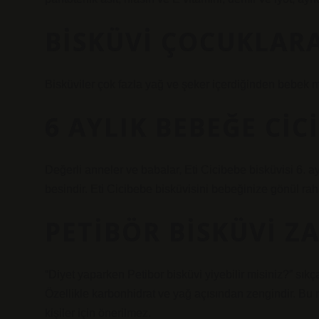
BISKÜVI ÇOCUKLARA
Bisküviler çok fazla yağ ve şeker içerdiğinden bebek m
6 AYLIK BEBEĞE CICI
Değerli anneler ve babalar, Eti Cicibebe bisküvisi 6. ay
besindir. Eti Cicibebe bisküvisini bebeğinize gönül rahat
PETIBÖR BISKÜVI ZA
“Diyet yaparken Petibor bisküvi yiyebilir misiniz?” sıkça
Özellikle karbonhidrat ve yağ açısından zengindir. Bu 
kişiler için önerilmez.