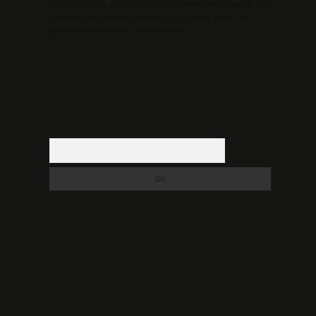
düşündüğünüz içerikleri,
backlinkpanelicomtr@gmail.com
adresine bildirmeniz halinde, ilgili içerikler yasal süre
içerisinde sitemizden kaldırılacaktır.
Arama