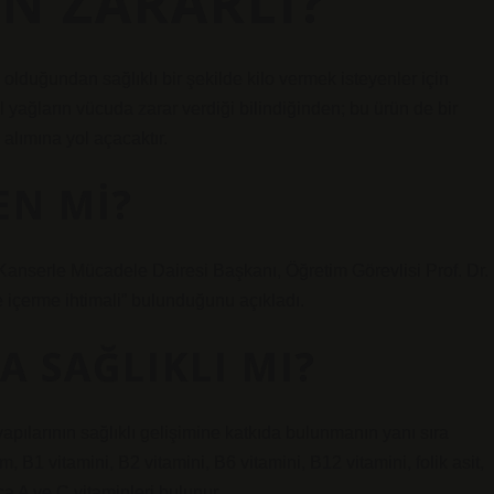
EN ZARARLI?
n olduğundan sağlıklı bir şekilde kilo vermek isteyenler için
sel yağların vücuda zarar verdiği bilindiğinden; bu ürün de bir
o alımına yol açacaktır.
EN MI?
 Kanserle Mücadele Dairesi Başkanı, Öğretim Görevlisi Prof. Dr.
içerme ihtimali” bulunduğunu açıkladı.
A SAĞLIKLI MI?
apılarının sağlıklı gelişimine katkıda bulunmanın yanı sıra
m, B1 vitamini, B2 vitamini, B6 vitamini, B12 vitamini, folik asit,
ıca A ve C vitaminleri bulunur.