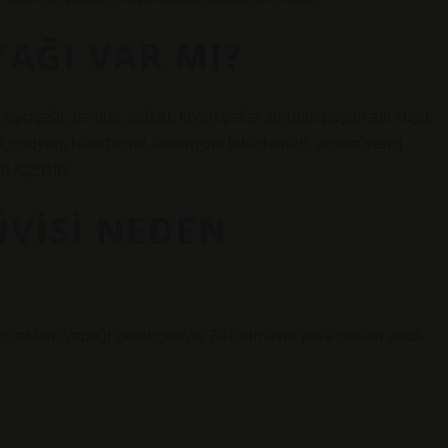
YAĞI VAR MI?
, ayçiçeği, pamuk, kolza), invert şeker şurubu, peynir altı suyu
sfat, sodyum bikarbonat, amonyum bikarbonat), aroma verici.
İ İÇERİR.
ÜVISI NEDEN
 reklam yaptığı gerekçesiyle 241 bin avro para cezası verdi.