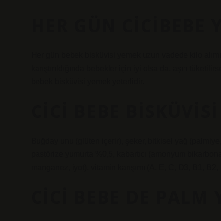
HER GÜN CICIBEBE 
Her gün bebek bisküvisi yemek uzun vadede kilo alımın
karıştırıldığında bebekler için iyi olsa da, aşırı tüketili
bebek bisküvisi yemek yeterlidir.
CICI BEBE BISKÜVIS
Buğday unu (glüten içerir), şeker, bitkisel yağ (palmiye
pastörize yumurta %0,5, kabartıcı (amonyum bikarbonat)
manganez, iyot), vitamin karışımı (A, E, C, D3, B1, B2,
CICI BEBE DE PALM 