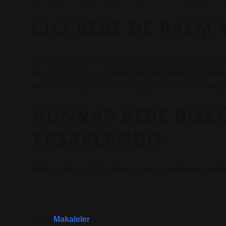
CICI BEBE DE PALM 
Buğday unu (gluten içerir), şeker, bitkisel yağ (palmiye
tozu (süt ürünü), tuz, kabartıcılar (asit sodyum pirofo
ALERJEN BİLGİSİ: GLUTEN İÇERİR, SÜT ÜRÜNLER
HÜNNAP BEBE BISK
YASAKLANDI?
Reklam Odası, 2017 yılında Hünnap markasına yanıltıcı
Tarih:
Makaleler