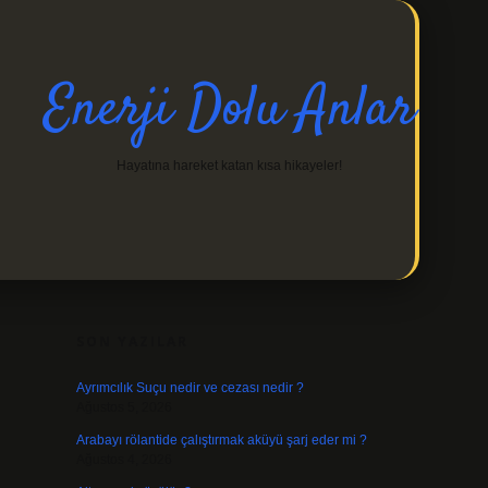
Enerji Dolu Anlar
Hayatına hareket katan kısa hikayeler!
SIDEBAR
https://ilbetgir.net/
betexper indir
SON YAZILAR
Ayrımcılık Suçu nedir ve cezası nedir ?
Ağustos 5, 2026
Arabayı rölantide çalıştırmak aküyü şarj eder mi ?
Ağustos 4, 2026