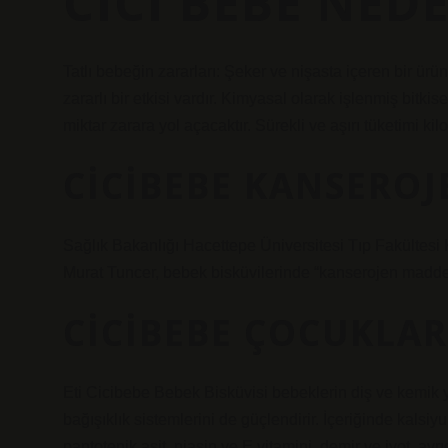
CICI BEBE NED
Tatlı bebeğin zararları: Şeker ve nişasta içeren bir ürü
zararlı bir etkisi vardır. Kimyasal olarak işlenmiş bitki
miktar zarara yol açacaktır. Sürekli ve aşırı tüketimi kil
CICIBEBE KANSEROJ
Sağlık Bakanlığı Hacettepe Üniversitesi Tıp Fakültesi
Murat Tuncer, bebek bisküvilerinde “kanserojen madde 
CICIBEBE ÇOCUKLAR
Eti Cicibebe Bebek Bisküvisi bebeklerin diş ve kemik y
bağışıklık sistemlerini de güçlendirir. İçeriğinde kalsiyu
pantotenik asit, niasin ve E vitamini, demir ve iyot, ayr