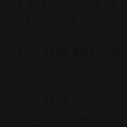
1 YAŞINDAN ÖNCE B
VERILMEZ?
Küçük bebeklere verilmemesi gereken diğer besinler çay
CICI BEBE BISKÜVIS
Buğday unu (glüten içerir), şeker, bitkisel yağ (palmiye
pastörize yumurta %0,5, kabartıcı (amonyum bikarbonat)
manganez, iyot), vitamin karışımı (A, E, C, D3, B1, B2,
CICI BEBE SPORCULA
Cici Bebe sporcular için ana evrede ara sıra atıştırmalık
aşırı tüketimi zararlı olabilir. Sporcular Cici Bebe yerin