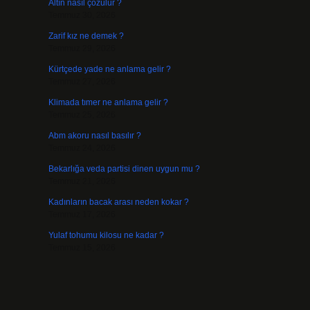
Altın nasıl çözülür ?
Temmuz 30, 2026
Zarif kız ne demek ?
Temmuz 29, 2026
Kürtçede yade ne anlama gelir ?
Temmuz 27, 2026
Klimada tımer ne anlama gelir ?
Temmuz 25, 2026
Abm akoru nasıl basılır ?
Temmuz 24, 2026
Bekarlığa veda partisi dinen uygun mu ?
Temmuz 21, 2026
Kadınların bacak arası neden kokar ?
Temmuz 17, 2026
Yulaf tohumu kilosu ne kadar ?
Temmuz 15, 2026