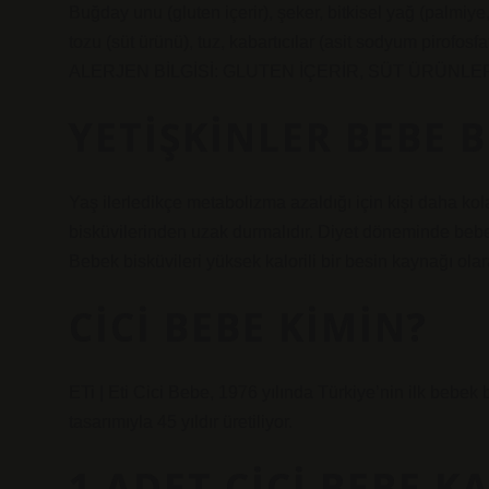
Buğday unu (gluten içerir), şeker, bitkisel yağ (palmiye
tozu (süt ürünü), tuz, kabartıcılar (asit sodyum pirofo
ALERJEN BİLGİSİ: GLUTEN İÇERİR, SÜT ÜRÜNLER
YETIŞKINLER BEBE B
Yaş ilerledikçe metabolizma azaldığı için kişi daha kol
bisküvilerinden uzak durmalıdır. Diyet döneminde beb
Bebek bisküvileri yüksek kalorili bir besin kaynağı olarak
CICI BEBE KIMIN?
ETi | Eti Cici Bebe, 1976 yılında Türkiye’nin ilk bebek
tasarımıyla 45 yıldır üretiliyor.
1 ADET CICI BEBE K