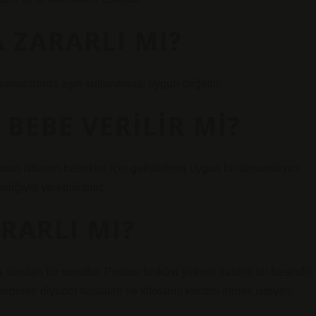
 ZARARLI MI?
amalarında aşırı kullanılması uygun değildir.
 BEBE VERILIR MI?
dan itibaren bebekler için geliştirilmiş uygun bir tamamlayıcı
lığıyla verebilirsiniz.
RARLI MI?
 sorulan bir sorudur. Petibor bisküvi yüksek kalorili bir besindir.
nedenle diyabet hastaları ve kilosunu kontrol etmek isteyen