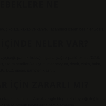
EBEKLERE NE
, çikolata, kakao ve kahve. Tatlandırıcı içeren besinler Sosis.
I IÇINDE NELER VAR?
, ayçiçeği, pamuk, kolza), nişasta, yağsız pastörize süt %2,8,
, tuz, mineraller (kalsiyum, magnezyum, demir, çinko, bakır,
 B6, B12, niasin, pantotenik asit…
R IÇIN ZARARLI MI?
 olarak tüketilebilir. Ancak zengin bir protein kaynağı değildir v
e daha iyi protein kaynaklarını tercih etmelidir.