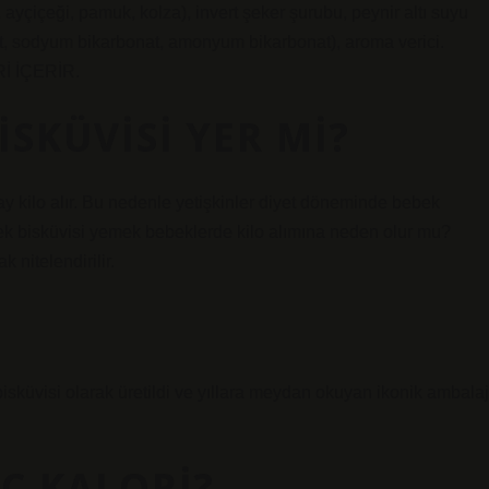
, ayçiçeği, pamuk, kolza), invert şeker şurubu, peynir altı suyu
sfat, sodyum bikarbonat, amonyum bikarbonat), aroma verici.
İ İÇERİR.
ISKÜVISI YER MI?
ay kilo alır. Bu nedenle yetişkinler diyet döneminde bebek
ek bisküvisi yemek bebeklerde kilo alımına neden olur mu?
 nitelendirilir.
 bisküvisi olarak üretildi ve yıllara meydan okuyan ikonik ambalaj
AÇ KALORI?