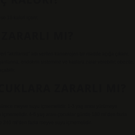
se 18 kalori içerir.
I ZARARLI MI?
eri “akrilamid” adı verilen kanserojen bir madde açığa çıkarır.
nlarına, endokrin sistemine ve kaslara zarar verebilir; obezite,
çabilir.
CUKLARA ZARARLI MI?
 sürece meyve suyu içmemelidir. 1-3 yaş arası yürümeye
içmemelidir. 4-6 yaş arası çocuklar günde 180 ml’den fazla
e 240 ml’den fazla meyve suyu içmemelidir.