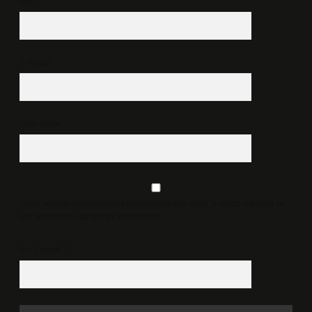
İsim*
E-Posta*
Web Sitesi
Daha sonraki yorumlarımda kullanılması için adım, e-posta adresim ve
site adresim bu tarayıcıya kaydedilsin.
6 + 2 kaçtır?
*