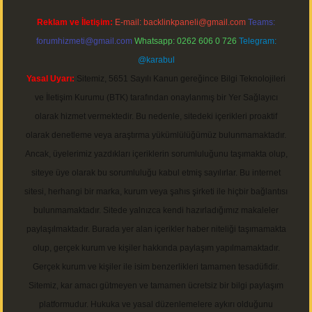
Reklam ve İletişim:
E-mail:
backlinkpaneli@gmail.com
Teams:
forumhizmeti@gmail.com
Whatsapp: 0262 606 0 726
Telegram:
@karabul
Yasal Uyarı:
Sitemiz, 5651 Sayılı Kanun gereğince Bilgi Teknolojileri
ve İletişim Kurumu (BTK) tarafından onaylanmış bir Yer Sağlayıcı
olarak hizmet vermektedir. Bu nedenle, sitedeki içerikleri proaktif
olarak denetleme veya araştırma yükümlülüğümüz bulunmamaktadır.
Ancak, üyelerimiz yazdıkları içeriklerin sorumluluğunu taşımakta olup,
siteye üye olarak bu sorumluluğu kabul etmiş sayılırlar. Bu internet
sitesi, herhangi bir marka, kurum veya şahıs şirketi ile hiçbir bağlantısı
bulunmamaktadır. Sitede yalnızca kendi hazırladığımız makaleler
paylaşılmaktadır. Burada yer alan içerikler haber niteliği taşımamakta
olup, gerçek kurum ve kişiler hakkında paylaşım yapılmamaktadır.
Gerçek kurum ve kişiler ile isim benzerlikleri tamamen tesadüfidir.
Sitemiz, kar amacı gütmeyen ve tamamen ücretsiz bir bilgi paylaşım
platformudur. Hukuka ve yasal düzenlemelere aykırı olduğunu