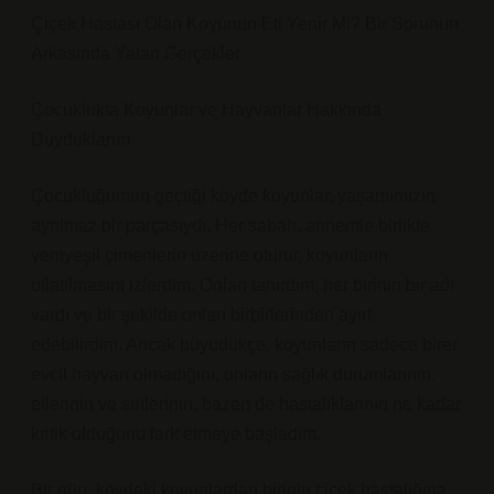
Çiçek Hastası Olan Koyunun Eti Yenir Mi? Bir Sorunun
Arkasında Yatan Gerçekler
Çocuklukta Koyunlar ve Hayvanlar Hakkında
Duyduklarım
Çocukluğumun geçtiği köyde koyunlar, yaşamımızın
ayrılmaz bir parçasıydı. Her sabah, annemle birlikte
yemyeşil çimenlerin üzerine oturur, koyunların
otlatılmasını izlerdim. Onları tanırdım, her birinin bir adı
vardı ve bir şekilde onları birbirlerinden ayırt
edebilirdim. Ancak büyüdükçe, koyunların sadece birer
evcil hayvan olmadığını, onların sağlık durumlarının,
etlerinin ve sütlerinin, bazen de hastalıklarının ne kadar
kritik olduğunu fark etmeye başladım.
Bir gün, köydeki koyunlardan birinin çiçek hastalığına