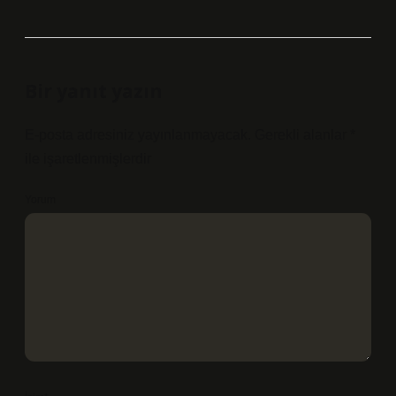
Bir yanıt yazın
E-posta adresiniz yayınlanmayacak.
Gerekli alanlar
*
ile işaretlenmişlerdir
Yorum