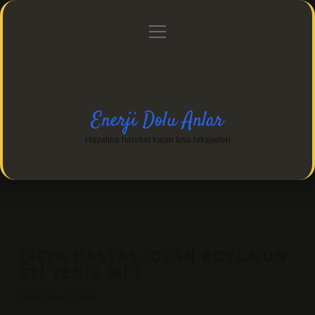
menüyü
Anasayfa
Gizlilik Politikası
Yasal Uyarı
aç
Hakkımızda
Enerji Dolu Anlar
Hayatına hareket katan kısa hikayeler!
ÇIÇEK HASTASI OLAN KOYUNUN
ETI YENIR MI ?
Tarih: Mayıs 7, 2026