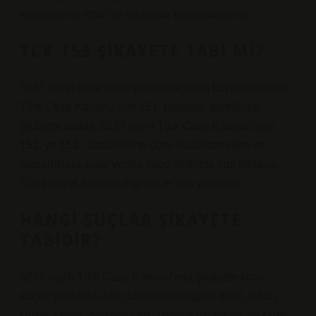
kuvvetlerine ihbar ve şikâyette bulunabilirsiniz.
TCK 153 ŞIKAYETE TABI MI?
5237 sayılı mala zarar verme suçunun kovuşturulması
Türk Ceza Kanunu’nun 151. maddesi gereğince
şikâyete tabidir. 5237 sayılı Türk Ceza Kanunu’nun
152. ve 153. maddelerine göre ibadethanelere ve
mezarlıklara zarar verme suçu şikâyete tabi olmayıp
Cumhuriyet Başsavcılığınca re’sen yürütülür.
HANGI SUÇLAR ŞIKAYETE
TABIDIR?
5237 sayılı Türk Ceza Kanunu’nda şikâyete konu
suçlar şunlardır: Aile dokunulmazlığının ihlali, tehdit,
cinsel saldırı, dolandırıcılık, taksirle yaralama, hakaret,