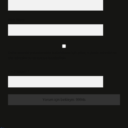
Web Sitesi
Daha sonraki yorumlarımda kullanılması için adım, e-posta adresim ve
site adresim bu tarayıcıya kaydedilsin.
6 + 2 kaçtır?
*