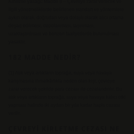
Kirletme yasağı: Madde 8 – Çevreye zarar verecek ve
ilgili yönetmeliklerde belirlenen standart ve yöntemlere
aykırı olarak, doğrudan veya dolaylı olarak alıcı ortama
deşarj edilmesi, depolanması, taşınması,
uzaklaştırılması ve benzeri faaliyetlerde bulunulması
yasaktır.
182 MADDE NEDIR?
(1) Atık veya artıkların toprağa, suya veya havaya
karışmasına ihmalkârlıkla neden olan kişi, çevreye
zarar verecek şekilde para cezası ile cezalandırılır. Bu
atık veya artıkların toprağa, suya veya havaya kalıcı etki
yapması halinde iki aydan bir yıla kadar hapis cezası
verilir.
ÇEVREYI KIRLETME CEZASI NE