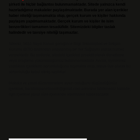
şirketi ile hiçbir bağlantısı bulunmamaktadır. Sitede yalnızca kendi
hazırladığımız makaleler paylaşılmaktadır. Burada yer alan içerikler
haber niteliği taşımamakta olup, gerçek kurum ve kişiler hakkında
paylaşım yapılmamaktadır. Gerçek kurum ve kişiler ile isim
benzerlikleri tamamen tesadüfidir. Sitemizdeki bilgiler taslak
halindedir ve tavsiye niteliği taşımazlar.
Sitemiz, 5651 Sayılı Kanun gereğince Bilgi Teknolojileri ve İletişim
Kurumu (BTK) tarafından onaylanmış bir Yer Sağlayıcı olarak hizmet
vermektedir. Bu nedenle, sitedeki içerikleri proaktif olarak denetleme
veya araştırma yükümlülüğümüz bulunmamaktadır. Ancak, üyelerimiz
yazdıkları içeriklerin sorumluluğunu taşımakta olup, siteye üye olarak bu
sorumluluğu kabul etmiş sayılırlar.
Hukuka ve yasal düzenlemelere aykırı olduğunu düşündüğünüz
içerikleri,
backlinkpanelicomtr@gmail.com
adresine bildirmeniz halinde,
ilgili içerikler yasal süre içerisinde sitemizden kaldırılacaktır.