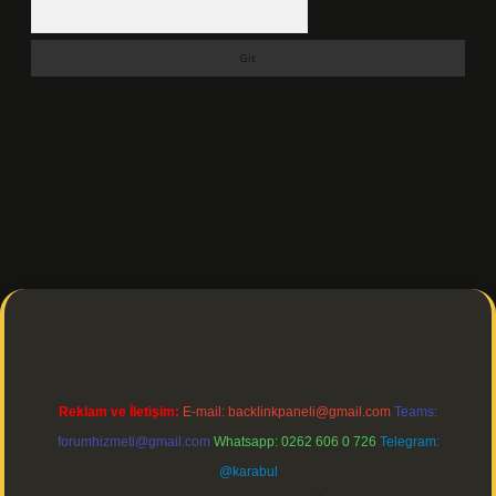
Arama
://ilbetgir.net/
betexper indir
Reklam ve İletişim:
E-mail:
backlinkpaneli@gmail.com
Teams:
forumhizmeti@gmail.com
Whatsapp: 0262 606 0 726
Telegram:
@karabul