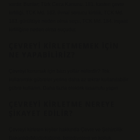
vardır. Bunlar; Türk Ceza Kanunu. 181. kasten çevre
kirliliği, TCK Md. 182. ihmal sonucu kirlilik, TCK Md.
183. gürültüye neden olma suçu, TCK Md. 184. inşaat
kirliliğine neden olma suçudur.
ÇEVREYI KIRLETMEMEK IÇIN
NE YAPABILIRIZ?
Çevreyi korumak için bazı yollar nelerdir? Tek
kullanımlık gübreler yerine daha az tekrar kullanılabilir
gübre kullanın. Daha fazla elektrik tasarrufu yapın
ÇEVREYI KIRLETME NEREYE
ŞIKAYET EDILIR?
Çevreyi kirleten kişiler hakkında Çevre ve Şehircilik
Bakanlığı/Müdürlüğüne, belediyelere ve kolluk