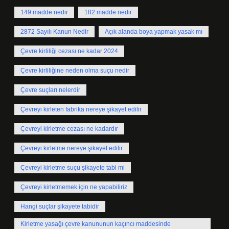
149 madde nedir
182 madde nedir
2872 Sayılı Kanun Nedir
Açık alanda boya yapmak yasak mı
Çevre kirliliği cezası ne kadar 2024
Çevre kirliliğine neden olma suçu nedir
Çevre suçları nelerdir
Çevreyi kirleten fabrika nereye şikayet edilir
Çevreyi kirletme cezası ne kadardır
Çevreyi kirletme nereye şikayet edilir
Çevreyi kirletme suçu şikayete tabi mi
Çevreyi kirletmemek için ne yapabiliriz
Hangi suçlar şikayete tabidir
Kirletme yasağı çevre kanununun kaçıncı maddesinde