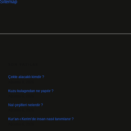
Sitemap
SIDEBAR
SON YAZILAR
Çekte alacaklı kimdir ?
Ağustos 9, 2026
Kuzu kulagından ne yapılır ?
Ağustos 8, 2026
Nal çeşitleri nelerdir ?
Ağustos 8, 2026
Kur’an-ı Kerim’de insan nasıl tanımlanır ?
Ağustos 6, 2026