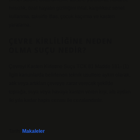
hırsızlık, özel hayatın gizliliğini ihlal, karşılıksız senet
kullanma, taksirle iflas, çocuk kaçırma ve kasten
yaralama.
ÇEVRE KIRLILIĞINE NEDEN
OLMA SUÇU NEDIR?
Çevreyi Kasten Kirletme Suçu TCK 81 Madde 181- (1)
İlgili kanunlarda belirlenen teknik usullere aykırı olarak,
atık veya artıkları çevreye zarar verecek şekilde
toprağa, suya veya havaya kasten veren kişi, altı aydan
iki yıla kadar hapis cezası ile cezalandırılır.
Tarih:
Makaleler