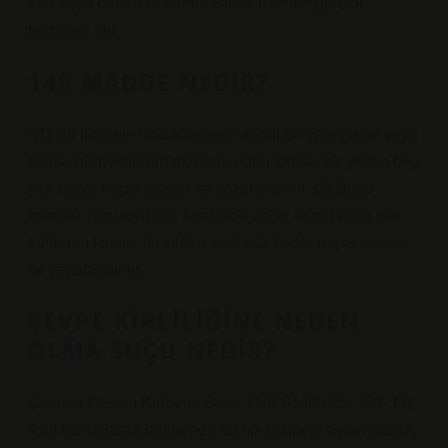
ana veya babadan birinin istemi üzerine gerekli
tedbirleri alır.
149 MADDE NEDIR?
“(1) Bir kimseyi hukuka aykırı olarak bir yere gitme veya
kalma hürriyetinden mahrum eden kimse, bir yıldan beş
yıla kadar hapis cezası ile cezalandırılır. (2) Suçu
işlemek için veya suç sırasında cebir, tehdit veya hile
kullanan kimse, iki yıldan yedi yıla kadar hapis cezası
ile cezalandırılır.
ÇEVRE KIRLILIĞINE NEDEN
OLMA SUÇU NEDIR?
Çevreyi Kasten Kirletme Suçu TCK 81 Madde 181- (1)
İlgili kanunlarda belirlenen teknik usullere aykırı olarak,