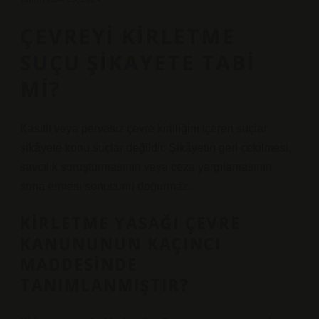
ÇEVREYI KIRLETME
SUÇU ŞIKAYETE TABI
MI?
Kasıtlı veya pervasız çevre kirliliğini içeren suçlar
şikâyete konu suçlar değildir. Şikâyetin geri çekilmesi,
savcılık soruşturmasının veya ceza yargılamasının
sona ermesi sonucunu doğurmaz.
KIRLETME YASAĞI ÇEVRE
KANUNUNUN KAÇINCI
MADDESINDE
TANIMLANMIŞTIR?