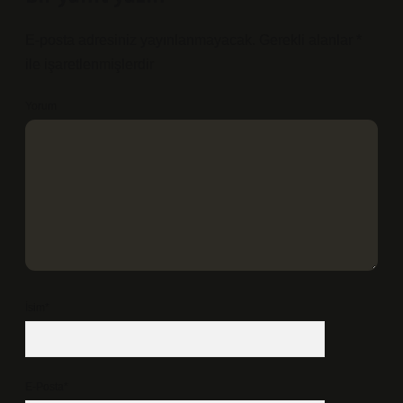
E-posta adresiniz yayınlanmayacak.
Gerekli alanlar
*
ile işaretlenmişlerdir
Yorum
İsim*
E-Posta*