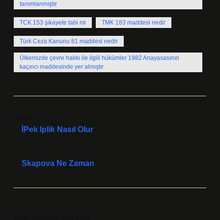
tanımlanmıştır
TCK 153 şikayete tabi mi
TMK 183 maddesi nedir
Türk Ceza Kanunu 81 maddesi nedir
Ülkemizde çevre hakkı ile ilgili hükümler 1982 Anayasasının
kaçıncı maddesinde yer almıştır
Önceki Yazı
İPek Iplik Nasıl Olur
Sonraki Yazı
Skapova Ne Zaman
Bir yanıt yazın