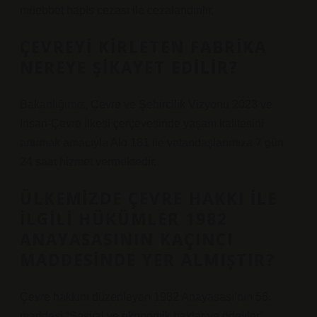
müebbet hapis cezası ile cezalandırılır.
ÇEVREYI KIRLETEN FABRIKA
NEREYE ŞIKAYET EDILIR?
Bakanlığımız, Çevre ve Şehircilik Vizyonu 2023 ve
İnsan-Çevre İlkesi çerçevesinde yaşam kalitesini
artırmak amacıyla Alo 181 ile vatandaşlarımıza 7 gün
24 saat hizmet vermektedir.
ÜLKEMIZDE ÇEVRE HAKKI ILE
ILGILI HÜKÜMLER 1982
ANAYASASININ KAÇINCI
MADDESINDE YER ALMIŞTIR?
Çevre hakkını düzenleyen 1982 Anayasası’nın 56.
maddesi “Sosyal ve ekonomik haklar ve ödevler”