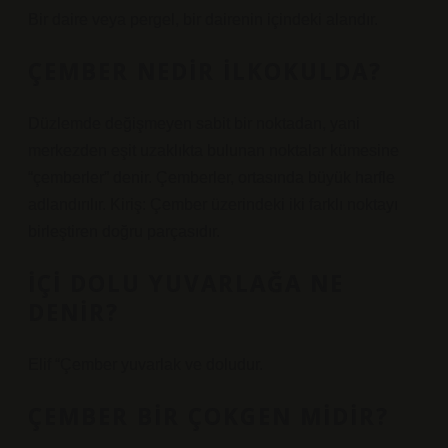
Bir daire veya pergel, bir dairenin içindeki alandır.
ÇEMBER NEDIR ILKOKULDA?
Düzlemde değişmeyen sabit bir noktadan, yani
merkezden eşit uzaklıkta bulunan noktalar kümesine
“çemberler” denir. Çemberler, ortasında büyük harfle
adlandırılır. Kiriş: Çember üzerindeki iki farklı noktayı
birleştiren doğru parçasıdır.
İÇI DOLU YUVARLAĞA NE
DENIR?
Elif “Çember yuvarlak ve doludur.
ÇEMBER BIR ÇOKGEN MIDIR?