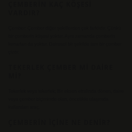
ÇEMBERIN KAÇ KÖŞESI
VARDIR?
Çember: Çember diğer şekillerden çok farklıdır. Çünkü
bir çemberin köşesi yoktur. Aynı zamanda çemberin
kenarları da yoktur. Dairesel bir şekilde tam bir çember
çizer.
TEKERLEK ÇEMBER MI DAIRE
MI?
Tekerlek veya tekerlek; Bir eksen etrafında dönen, daire
veya çember biçiminde olan, öncelikle ulaşımda
kullanılan araç.
ÇEMBERIN IÇINE NE DENIR?