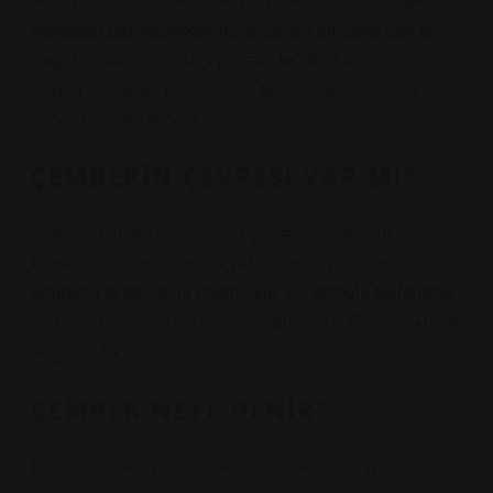
önemlidir. Tek bir köşeden veya boyutsal olarak tek bir
noktadan bahsediyorsanız, o zaman bir daire eğri bir
çizgi parçasıdır ve çizgi parçası teorik olarak sonsuz
sayıda noktadan oluşur. Yani bir köşe bir noktaysa,
sonsuz sayıda köşesi vardır.
ÇEMBERIN ÇEVRESI VAR MI?
Yarıçapı bilinen bir dairenin çevresi 2πr’dir. Bu
formülün anlamı dairenin yarıçapını ikiyle çarpıp
ardından pi sayısıyla çarpmaktır. Bu formülü kullanarak
dairenin çevresini kolayca bulabilirsiniz. Pi’nin yaklaşık
değeri 3,14’tür.
ÇEMBER NEYE DENIR?
Düzlemde değişmeyen sabit bir noktadan, yani