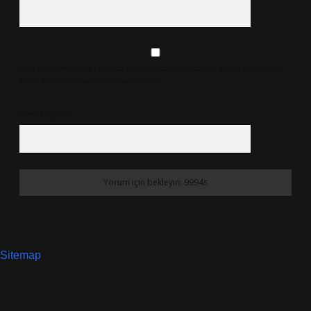
Daha sonraki yorumlarımda kullanılması için adım, e-posta adresim ve
site adresim bu tarayıcıya kaydedilsin.
7 + 8 kaçtır?
*
Sitemap