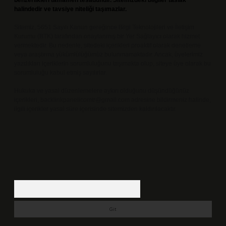
benzerlikleri tamamen tesadüfidir. Sitemizdeki bilgiler taslak
halindedir ve tavsiye niteliği taşımazlar.
Sitemiz, 5651 Sayılı Kanun gereğince Bilgi Teknolojileri ve İletişim
Kurumu (BTK) tarafından onaylanmış bir Yer Sağlayıcı olarak hizmet
vermektedir. Bu nedenle, sitedeki içerikleri proaktif olarak denetleme
veya araştırma yükümlülüğümüz bulunmamaktadır. Ancak, üyelerimiz
yazdıkları içeriklerin sorumluluğunu taşımakta olup, siteye üye olarak bu
sorumluluğu kabul etmiş sayılırlar.
Hukuka ve yasal düzenlemelere aykırı olduğunu düşündüğünüz
içerikleri,
backlinkpanelicomtr@gmail.com
adresine bildirmeniz halinde,
ilgili içerikler yasal süre içerisinde sitemizden kaldırılacaktır.
Arama