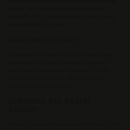
merkezden eşit uzaklıkta bulunan noktalar kümesine
“çember” denir. Çemberler, ortada büyük harfle
adlandırılır. Kiriş: Çember üzerindeki iki farklı noktayı
birleştiren doğru parçasıdır.
DAIRE NE OLUYOR?
– Katlardaki bölümlerden biri konut ve konut olarak
inşa edilmiştir. – Devlet işlerinin yürütülmesini ve
yönetilmesini sağlayan kamu kuruluşları. – Kamu
kuruluşlarının çalıştığı yapı. – Bina ve gemilerde
çalışmalara ayrılmış bölümler.
ÇEMBERIN KAÇ KÖŞESI
VARDIR?
Çember: Çember diğer şekillerden çok farklıdır. Çünkü