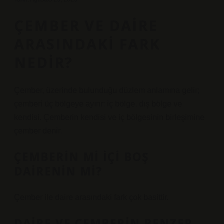
ÇEMBER VE DAIRE
ARASINDAKI FARK
NEDIR?
Çember, üzerinde bulunduğu düzlem anlamına gelir;
çemberi üç bölgeye ayırır: iç bölge, dış bölge ve
kendisi. Çemberin kendisi ve iç bölgesinin birleşimine
çember denir.
ÇEMBERIN MI IÇI BOŞ
DAIRENIN MI?
Çember ile daire arasındaki fark çok basittir.
DAIRE VE ÇEMBERIN BENZER