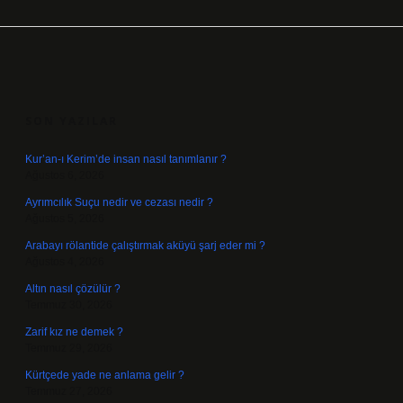
SIDEBAR
SON YAZILAR
Kur’an-ı Kerim’de insan nasıl tanımlanır ?
Ağustos 6, 2026
Ayrımcılık Suçu nedir ve cezası nedir ?
Ağustos 5, 2026
Arabayı rölantide çalıştırmak aküyü şarj eder mi ?
Ağustos 4, 2026
Altın nasıl çözülür ?
Temmuz 30, 2026
Zarif kız ne demek ?
Temmuz 29, 2026
Kürtçede yade ne anlama gelir ?
Temmuz 27, 2026