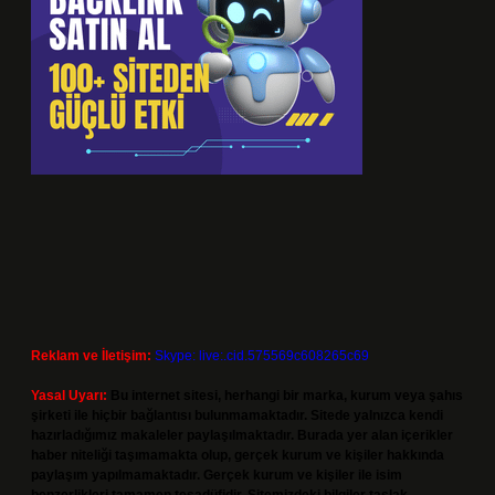
Reklam ve İletişim:
Skype: live:.cid.575569c608265c69
Yasal Uyarı:
Bu internet sitesi, herhangi bir marka, kurum veya şahıs
şirketi ile hiçbir bağlantısı bulunmamaktadır. Sitede yalnızca kendi
hazırladığımız makaleler paylaşılmaktadır. Burada yer alan içerikler
haber niteliği taşımamakta olup, gerçek kurum ve kişiler hakkında
paylaşım yapılmamaktadır. Gerçek kurum ve kişiler ile isim