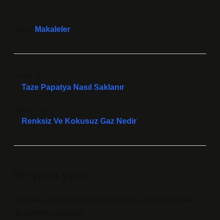
Tarih:
Makaleler
Önceki Yazı
Taze Papatya Nasıl Saklanır
Sonraki Yazı
Renksiz Ve Kokusuz Gaz Nedir
Bir yanıt yazın
E-posta adresiniz yayınlanmayacak.
Gerekli alanlar
*
ile işaretlenmişlerdir