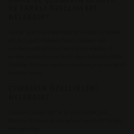
VE FARKLI ÖZELLIKLERI
NELERDIR?
Farklar: Şekil: Daire geometrik bir şekilken, iç çember
eğri bir çizgidir. Kapsam: Daire, noktaların eşit
aralıklarla yerleştirildiği iç kısmı temsil ederken, iç
çember sadece dairenin kenarı veya doğrusal kısmıdır.
Özellikler: Dairenin merkez, yarıçap ve çevre gibi belirli
özellikleri vardır.
ÇEMBERIN ÖZELLIKLERI
NELERDIR?
Çemberin çevresi 360°’lik bir yaya karşılık gelir.
Birbirine dik çizilen iki çap çemberi her biri 90°’lik dört
eşit yaya böler.