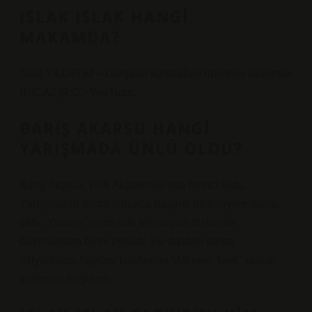
ISLAK ISLAK HANGI
MAKAMDA?
Suat YILDIRIM – Dalgalar kumsalları öperken ıslanmak
(HİCAZ)R.G. -YouTube.
BARIŞ AKARSU HANGI
YARIŞMADA ÜNLÜ OLDU?
Barış Akarsu, Türk Akademisi’nde birinci oldu.
Yarışmadan sonra oldukça başarılı bir kariyere sahip
oldu. Yalancı Yarim adlı televizyon dizisinde
başrollerden birini oynadı. Bu diziden sonra
milyonlarca hayranı tarafından “Alfonso Tarık” olarak
anılmaya başlandı.