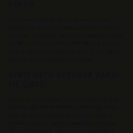
YAPTI?
Cem KaracaTarzlarıAnadolu rock, progresif rock,
senfonik rock, protest müzikMesleklerŞarkıcı, besteci,
söz yazarı, oyuncuAktif yıllar1961-2004EşSemra Özgür
(d. 1965; d. 1966) (d. 1993; d. 2000) Meriç Başaran (d.
1968; d. 1970) Feride Balkan (d. 1972; d. 1989) İlkim
Erkan (d. 2001; vefat 2004) 9 satır daha
DENIZ ÜSTÜ KÖPÜRÜR HANGI
YIL ÇIKTI?
Karaca’nın müziği sadece eğlence amaçlı değil, aynı
zamanda toplumsal farkındalığı ve duyarlılığı artırma
aracı olarak da kullanılıyor. Bu nedenle Karaca ve
eserleri Türk müzik tarihinde önemli bir yer kaplıyor.
“Deniz Üstü Köpürür” şarkısı ne zaman çıktı? 1974