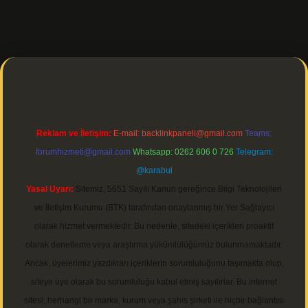
betgir.net/
betexper indir
Reklam ve İletişim:
E-mail:
backlinkpaneli@gmail.com
Teams:
forumhizmeti@gmail.com
Whatsapp: 0262 606 0 726
Telegram:
@karabul
Yasal Uyarı:
Sitemiz, 5651 Sayılı Kanun gereğince Bilgi Teknolojileri
ve İletişim Kurumu (BTK) tarafından onaylanmış bir Yer Sağlayıcı
olarak hizmet vermektedir. Bu nedenle, sitedeki içerikleri proaktif
olarak denetleme veya araştırma yükümlülüğümüz bulunmamaktadır.
Ancak, üyelerimiz yazdıkları içeriklerin sorumluluğunu taşımakta olup,
siteye üye olarak bu sorumluluğu kabul etmiş sayılırlar. Bu internet
sitesi, herhangi bir marka, kurum veya şahıs şirketi ile hiçbir bağlantısı