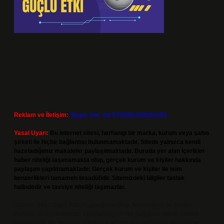
Reklam ve İletişim:
Skype: live:.cid.575569c608265c69
Yasal Uyarı:
Bu internet sitesi, herhangi bir marka, kurum veya şahıs
şirketi ile hiçbir bağlantısı bulunmamaktadır. Sitede yalnızca kendi
hazırladığımız makaleler paylaşılmaktadır. Burada yer alan içerikler
haber niteliği taşımamakta olup, gerçek kurum ve kişiler hakkında
paylaşım yapılmamaktadır. Gerçek kurum ve kişiler ile isim
benzerlikleri tamamen tesadüfidir. Sitemizdeki bilgiler taslak
halindedir ve tavsiye niteliği taşımazlar.
Sitemiz, 5651 Sayılı Kanun gereğince Bilgi Teknolojileri ve İletişim
Kurumu (BTK) tarafından onaylanmış bir Yer Sağlayıcı olarak hizmet
vermektedir. Bu nedenle, sitedeki içerikleri proaktif olarak denetleme