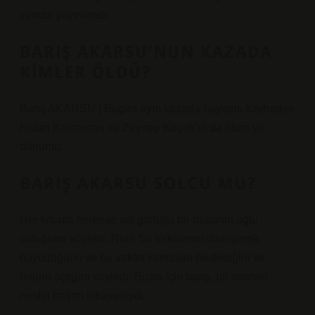
yılında yayınlandı.
BARIŞ AKARSU’NUN KAZADA
KIMLER ÖLDÜ?
Barış AKARSU | Bugün aynı kazada hayatını kaybeden
Nalan Kahraman ve Zeynep Koçak’ın da ölüm yıl
dönümü.
BARIŞ AKARSU SOLCU MU?
Her fırsatta herkese sol görüşlü bir babanın oğlu
olduğunu söyledi. Ruhi Su türkülerini dinleyerek
büyüdüğünü ve bu vakfın kendisini beslediğini ve
önünü açtığını söyledi. Bizim için barış, bir sonraki
neslin başarı hikayesiydi.