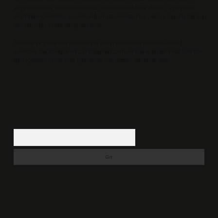
veya araştırma yükümlülüğümüz bulunmamaktadır. Ancak, üyelerimiz
yazdıkları içeriklerin sorumluluğunu taşımakta olup, siteye üye olarak bu
sorumluluğu kabul etmiş sayılırlar.
Hukuka ve yasal düzenlemelere aykırı olduğunu düşündüğünüz
içerikleri,
backlinkpanelicomtr@gmail.com
adresine bildirmeniz halinde,
ilgili içerikler yasal süre içerisinde sitemizden kaldırılacaktır.
Arama