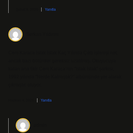
Şubat 8, 2026
Yanıtla
Serkan Yıldırım
Cem Karaca Islak Islak Kaç Yılında Çıktı işlenişi net,
ancak bazı bölümler gereksiz uzatılmış. Okuyucuya
kalan ana fikir Cem Karaca’nın “Islak Islak” şarkısı,
1992 yılında “Nerde Kalmıştık?” albümünde yer alarak
çıkmıştır. oluyor.
Haziran 4, 2026
Yanıtla
admin