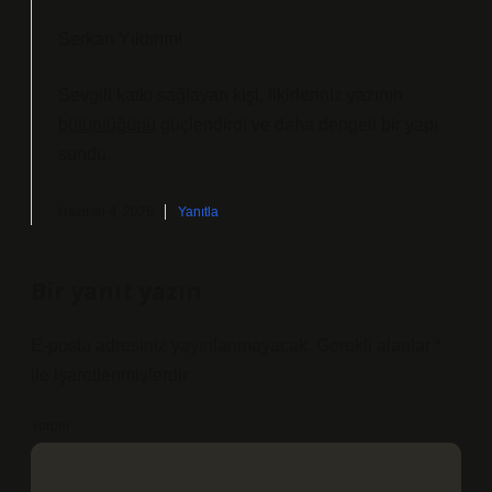
Serkan Yıldırım!
Sevgili katkı sağlayan kişi, fikirleriniz yazının
bütünlüğünü
güçlendirdi ve daha
dengeli
bir yapı
sundu.
Haziran 4, 2026
Yanıtla
Bir yanıt yazın
E-posta adresiniz yayınlanmayacak.
Gerekli alanlar
*
ile işaretlenmişlerdir
Yorum