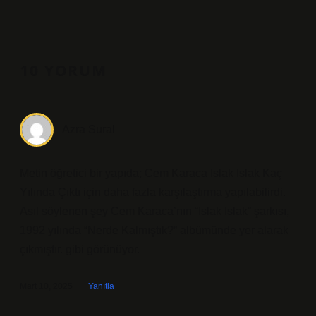
10 YORUM
Azra Sural
Metin öğretici bir yapıda; Cem Karaca Islak Islak Kaç
Yılında Çıktı için daha fazla karşılaştırma yapılabilirdi.
Asıl söylenen şey Cem Karaca’nın “Islak Islak” şarkısı,
1992 yılında “Nerde Kalmıştık?” albümünde yer alarak
çıkmıştır. gibi görünüyor.
Mart 10, 2025
Yanıtla