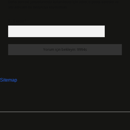
Daha sonraki yorumlarımda kullanılması için adım, e-posta adresim ve
site adresim bu tarayıcıya kaydedilsin.
9 - 5 kaçtır?
*
Sitemap