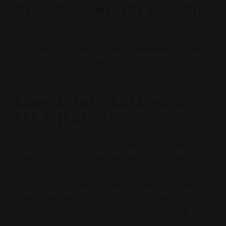
ISLAK ISLAK NEREDE ÇEKILDI?
Amasra klibi Barış’ın hayatındaki üç tutkusunu bir
arada sergiledi: yelken, müzik ve motosiklet! Amasra
şarkısının yanı sıra ilk albümü Islak Islak’tan üç şarkıya
daha klip çekildi.
BARIŞ AKARSU KAZASINDA
KAÇ KIŞI ÖLDÜ?
Kazada araçta bulunan arkadaşları 24 yaşındaki
Zeynep Koçak ile 37 yaşındaki Nalan Kahraman
hayatını kaybederken, şarkıcı Akarsu ise ağır yaralandı.
Akarsu, Özel Bodrum Hastanesi’ne kaldırılarak beyin
ameliyatı geçirdi. Kaza, Bodrum’un Göltürkbükü
beldesinde saat 22.00 sıralarında meydana geldi.