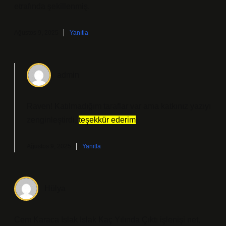
etrafında şekillenmiş.
Ağustos 9, 2025
Yanıtla
admin
Raven! Katılmadığım taraflar var ama katkınız yazıyı
zenginleştirdi,
teşekkür ederim
.
Ağustos 9, 2025
Yanıtla
Hülya
Cem Karaca Islak Islak Kaç Yılında Çıktı işlenişi net,