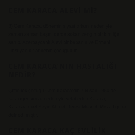
CEM KARACA ALEVI MI?
3) Cem Karaca, dönemin siyasi ortamı nedeniyle
zaman zaman başını derde sokan zengin bir kimliğe
sahip. Azerbaycanlı Alevi bir babanın ve Ermeni
Hristiyan bir annenin çocuğudur.
CEM KARACA’NIN HASTALIĞI
NEDIR?
Çiftin tek çocuğu Cem Karaca’dır. 7 Nisan 1980’de
karaciğer sirozu nedeniyle vefat eden Karaca,
Karacaahmet Seyid Ahmet Deresi Mescidi Mezarlığı’na
defnedilmiştir.
CEM KARACA KAÇ EVLILIK