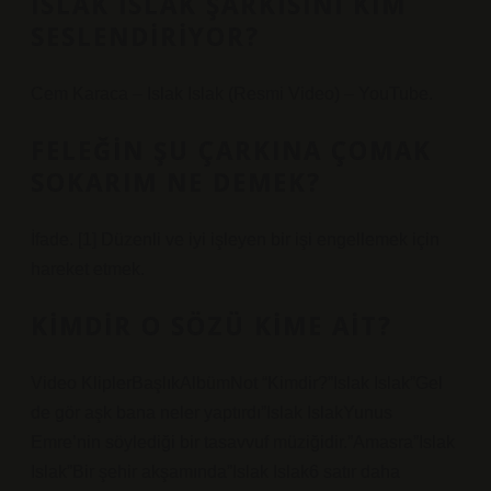
ISLAK ISLAK ŞARKISINI KIM
SESLENDIRIYOR?
Cem Karaca – Islak Islak (Resmi Video) – YouTube.
FELEĞIN ŞU ÇARKINA ÇOMAK
SOKARIM NE DEMEK?
İfade. [1] Düzenli ve iyi işleyen bir işi engellemek için
hareket etmek.
KIMDIR O SÖZÜ KIME AIT?
Video KliplerBaşlıkAlbümNot “Kimdir?”Islak Islak”Gel
de gör aşk bana neler yaptırdı”Islak IslakYunus
Emre’nin söylediği bir tasavvuf müziğidir.”Amasra”Islak
Islak”Bir şehir akşamında”Islak Islak6 satır daha