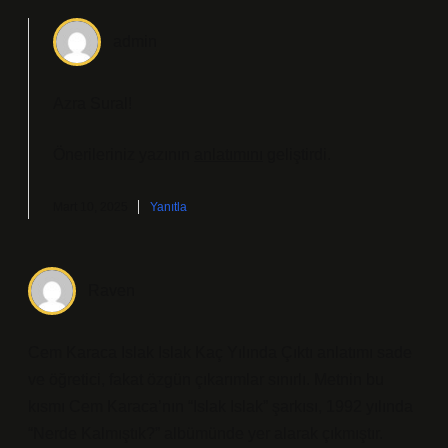
admin
Azra Sural!
Önerileriniz yazının
anlatımını
geliştirdi.
Mart 10, 2025
Yanıtla
Raven
Cem Karaca Islak Islak Kaç Yılında Çıktı anlatımı sade
ve öğretici, fakat özgün çıkarımlar sınırlı. Metnin bu
kısmı Cem Karaca’nın “Islak Islak” şarkısı, 1992 yılında
“Nerde Kalmıştık?” albümünde yer alarak çıkmıştır.