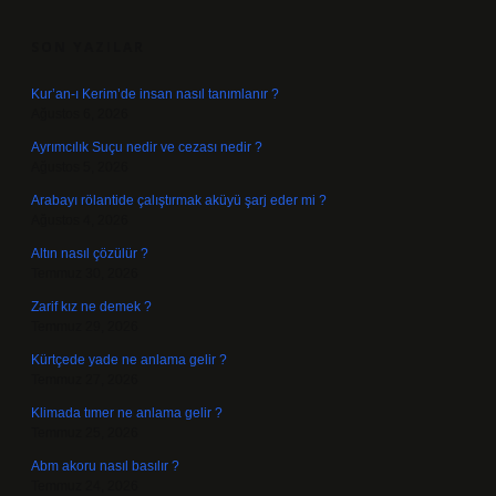
SIDEBAR
SON YAZILAR
Kur’an-ı Kerim’de insan nasıl tanımlanır ?
Ağustos 6, 2026
Ayrımcılık Suçu nedir ve cezası nedir ?
Ağustos 5, 2026
Arabayı rölantide çalıştırmak aküyü şarj eder mi ?
Ağustos 4, 2026
Altın nasıl çözülür ?
Temmuz 30, 2026
Zarif kız ne demek ?
Temmuz 29, 2026
Kürtçede yade ne anlama gelir ?
Temmuz 27, 2026
Klimada tımer ne anlama gelir ?
Temmuz 25, 2026
Abm akoru nasıl basılır ?
Temmuz 24, 2026