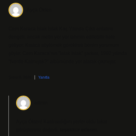
Ayça Ökten
Cem Karaca Islak Islak Kaç Yılında Çıktı anlatımı
dengeli, ancak metin yer yer tahmin edilebilir hale
geliyor. Kısaca söylemek gerekirse benim yorumum
şöyle: Cem Karaca’nın “Islak Islak” şarkısı, 1992 yılında
“Nerde Kalmıştık?” albümünde yer alarak çıkmıştır.
Şubat 8, 2026
Yanıtla
admin
Ayça Ökten! Katılmadığım yerler oldu fakat
görüşleriniz değerli,
teşekkür ederim
.