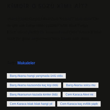
KIMDIR O SÖZÜ KIME AIT?
Video KliplerBaşlıkAlbümNot “Kimdir?”Islak Islak”Gel
de gör aşk bana neler yaptırdı”Islak IslakYunus
Emre’nin söylediği bir tasavvuf müziğidir.”Amasra”Islak
Islak”Bir şehir akşamında”Islak Islak6 satır daha
Tarih:
Makaleler
Barış Akarsu hangi yarışmada ünlü oldu
Barış Akarsu kazasında kaç kişi öldü
Barış Akarsu solcu mu
Barış Akarsunun kazada kimler öldü
Cem Karaca Alevi mi
Cem Karaca Islak Islak hangi yıl
Cem Karaca kaç evlilik yaptı