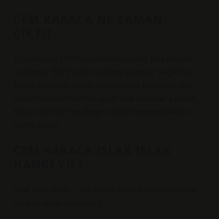
CEM KARACA NE ZAMAN
ÇIKTI?
Cem Karaca 1972’ye ödüllerle başladı. Hey Dergisi
tarafından “1971’in En İyi Erkek Şarkıcısı” seçildi ve
Hey’in turnesine katıldı. Cem Karaca Kardaşlar’dan
ayrılıp Anadolu rock’ının güçlü sesi Moğollar’a katıldı.
Kasım 1972’de Hey dergisi için bir konserde ilk kez
sahne aldılar.
CEM KARACA ISLAK ISLAK
HANGI YIL?
Islak Islak (1992 – Söz-Müzik: Cem Karaca) Gecenin
nemi mi düştü gözlerine?