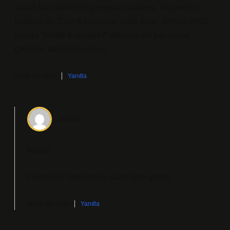
ancak bazı bölümler gereksiz uzatılmış. Yazının bu
bölümünde Cem Karaca’nın “Islak Islak” şarkısı, 1992
yılında “Nerde Kalmıştık?” albümünde yer alarak
çıkmıştır. belirleyici olmuş.
Aralık 20, 2025
Yanıtla
admin
Hülya!
Fikirleriniz metni
daha sade
hale getirdi.
Aralık 20, 2025
Yanıtla