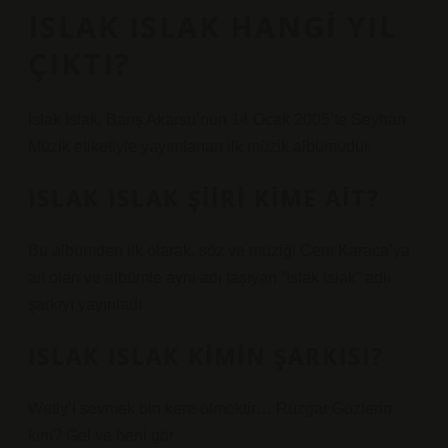
ISLAK ISLAK HANGI YIL
ÇIKTI?
Islak Islak, Barış Akarsu’nun 14 Ocak 2005’te Seyhan
Müzik etiketiyle yayımlanan ilk müzik albümüdür.
ISLAK ISLAK ŞIIRI KIME AIT?
Bu albümden ilk olarak, söz ve müziği Cem Karaca’ya
ait olan ve albümle aynı adı taşıyan “Islak Islak” adlı
şarkıyı yayınladı.
ISLAK ISLAK KIMIN ŞARKISI?
Wetly’i sevmek bin kere ölmektir… Rüzgar Gözlerin
kim? Gel ve beni gör