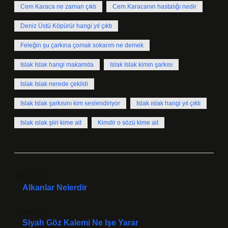
Cem Karaca ne zaman çıktı
Cem Karacanın hastalığı nedir
Deniz Üstü Köpürür hangi yıl çıktı
Feleğin şu çarkına çomak sokarım ne demek
Islak Islak hangi makamda
Islak Islak kimin şarkısı
Islak Islak nerede çekildi
Islak Islak şarkısını kim seslendiriyor
Islak ıslak hangi yıl çıktı
Islak ıslak şiiri kime ait
Kimdir o sözü kime ait
Önceki Yazı
Alkanlar Nelerdir
Sonraki Yazı
Siyah Göz Kalemi Ne Işe Yarar