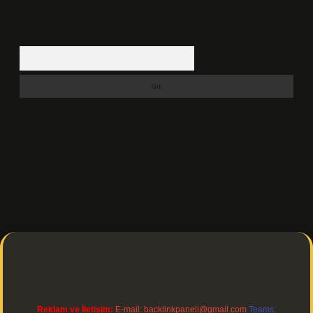
Arama
://ilbetgir.net/
betexper indir
Reklam ve İletişim:
E-mail:
backlinkpaneli@gmail.com
Teams: