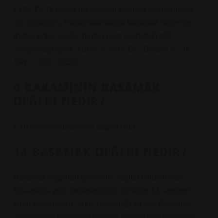
CCIX.CCIX Roma rakamlarını sayılara dönüştürmek
için dönüşüm, Roma rakamlarını basamak değerine
(birler, onlar, yüzler, binler) göre aşağıdaki gibi
ayrıştırmayı içerir: Yüzler = 200 = CC. Birler = 9 = IX.
Sayı = 209 = CCIX.
0 RAKAMININ BASAMAK
DEĞERI NEDIR?
C) 0 sayısının basamak değeri 0’dır.
14 BASAMAK DEĞERI NEDIR?
Basamak değerleri içerisinde sayılar bulundukları
basamağa göre değerlendirilir. Örneğin 14 sayısının
birler basamağı 4, onlar basamağı 10’dur. Basamak
değerlerinin toplamları esasen sayının kendisini verir.