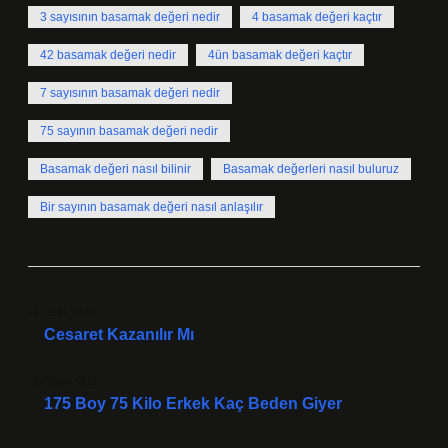
3 sayısının basamak değeri nedir
4 basamak değeri kaçtır
42 basamak değeri nedir
4ün basamak değeri kaçtır
7 sayısının basamak değeri nedir
75 sayının basamak değeri nedir
Basamak değeri nasıl bilinir
Basamak değerleri nasıl buluruz
Bir sayının basamak değeri nasıl anlaşılır
Önceki Yazı
Cesaret Kazanılır Mı
Sonraki Yazı
175 Boy 75 Kilo Erkek Kaç Beden Giyer