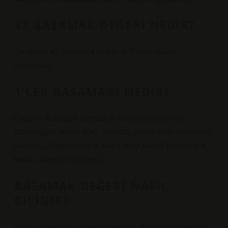
42 BASAMAK DEĞERI NEDIR?
Sal Khan 42 sayısını 4 onluk ve 2 birlik olarak
gösteriyor.
1’LER BASAMAĞI NEDIR?
Ondalık noktadan sonraki ilk rakam onda birler
basamağını temsil eder. Yanında yüzde birler basamağı
bulunur. Diğer rakamlar, daha fazla rakam kalmayana
kadar rakamları doldurur.
BASAMAK DEĞERI NASIL
BILINIR?
İki basamaklı bir sayının basamak değerini belirlerken,