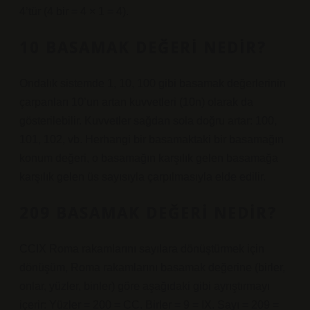
4’tür (4 bir = 4 × 1 = 4).
10 BASAMAK DEĞERI NEDIR?
Ondalık sistemde 1, 10, 100 gibi basamak değerlerinin
çarpanları 10’un artan kuvvetleri (10n) olarak da
gösterilebilir. Kuvvetler sağdan sola doğru artar: 100,
101, 102, vb. Herhangi bir basamaktaki bir basamağın
konum değeri, o basamağın karşılık gelen basamağa
karşılık gelen üs sayısıyla çarpılmasıyla elde edilir.
209 BASAMAK DEĞERI NEDIR?
CCIX Roma rakamlarını sayılara dönüştürmek için
dönüşüm, Roma rakamlarını basamak değerine (birler,
onlar, yüzler, binler) göre aşağıdaki gibi ayrıştırmayı
içerir: Yüzler = 200 = CC. Birler = 9 = IX. Sayı = 209 =