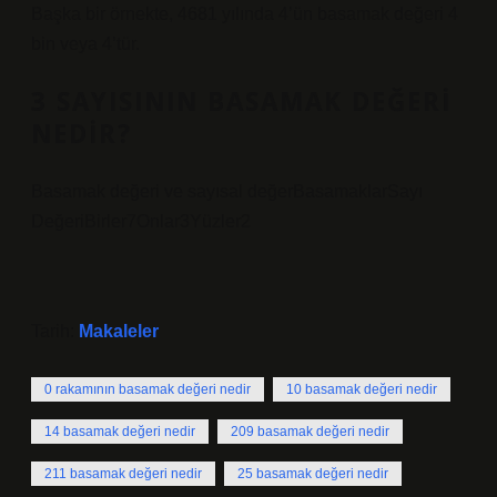
Başka bir örnekte, 4681 yılında 4’ün basamak değeri 4
bin veya 4’tür.
3 SAYISININ BASAMAK DEĞERI
NEDIR?
Basamak değeri ve sayısal değerBasamaklarSayı
DeğeriBirler7Onlar3Yüzler2
Tarih:
Makaleler
0 rakamının basamak değeri nedir
10 basamak değeri nedir
14 basamak değeri nedir
209 basamak değeri nedir
211 basamak değeri nedir
25 basamak değeri nedir