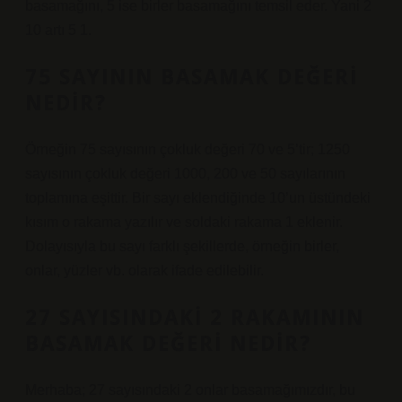
basamağını, 5 ise birler basamağını temsil eder. Yani 2
10 artı 5 1.
75 SAYININ BASAMAK DEĞERI
NEDIR?
Örneğin 75 sayısının çokluk değeri 70 ve 5’tir; 1250
sayısının çokluk değeri 1000, 200 ve 50 sayılarının
toplamına eşittir. Bir sayı eklendiğinde 10’un üstündeki
kısım o rakama yazılır ve soldaki rakama 1 eklenir.
Dolayısıyla bu sayı farklı şekillerde, örneğin birler,
onlar, yüzler vb. olarak ifade edilebilir.
27 SAYISINDAKI 2 RAKAMININ
BASAMAK DEĞERI NEDIR?
Merhaba; 27 sayısındaki 2 onlar basamağımızdır, bu