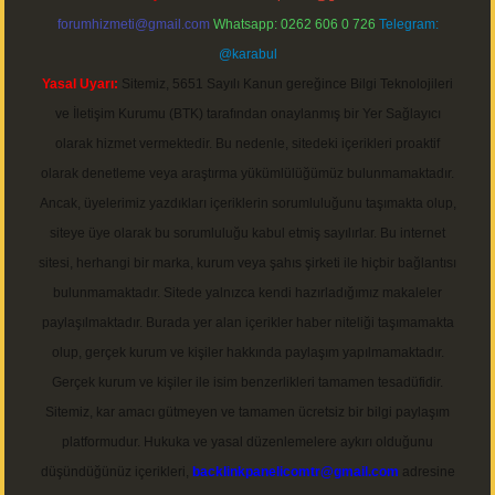
forumhizmeti@gmail.com
Whatsapp: 0262 606 0 726
Telegram:
@karabul
Yasal Uyarı:
Sitemiz, 5651 Sayılı Kanun gereğince Bilgi Teknolojileri
ve İletişim Kurumu (BTK) tarafından onaylanmış bir Yer Sağlayıcı
olarak hizmet vermektedir. Bu nedenle, sitedeki içerikleri proaktif
olarak denetleme veya araştırma yükümlülüğümüz bulunmamaktadır.
Ancak, üyelerimiz yazdıkları içeriklerin sorumluluğunu taşımakta olup,
siteye üye olarak bu sorumluluğu kabul etmiş sayılırlar. Bu internet
sitesi, herhangi bir marka, kurum veya şahıs şirketi ile hiçbir bağlantısı
bulunmamaktadır. Sitede yalnızca kendi hazırladığımız makaleler
paylaşılmaktadır. Burada yer alan içerikler haber niteliği taşımamakta
olup, gerçek kurum ve kişiler hakkında paylaşım yapılmamaktadır.
Gerçek kurum ve kişiler ile isim benzerlikleri tamamen tesadüfidir.
Sitemiz, kar amacı gütmeyen ve tamamen ücretsiz bir bilgi paylaşım
platformudur. Hukuka ve yasal düzenlemelere aykırı olduğunu
düşündüğünüz içerikleri,
backlinkpanelicomtr@gmail.com
adresine