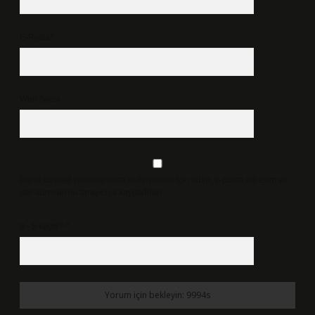
E-Posta*
Web Sitesi
Daha sonraki yorumlarımda kullanılması için adım, e-posta adresim ve
site adresim bu tarayıcıya kaydedilsin.
9 - 5 kaçtır?
*