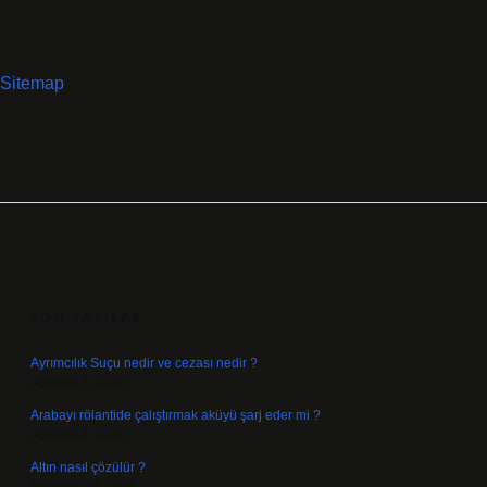
Sitemap
SIDEBAR
SON YAZILAR
Ayrımcılık Suçu nedir ve cezası nedir ?
Ağustos 5, 2026
Arabayı rölantide çalıştırmak aküyü şarj eder mi ?
Ağustos 4, 2026
Altın nasıl çözülür ?