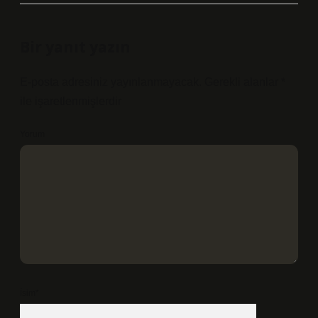
Bir yanıt yazın
E-posta adresiniz yayınlanmayacak.
Gerekli alanlar
*
ile işaretlenmişlerdir
Yorum
İsim*