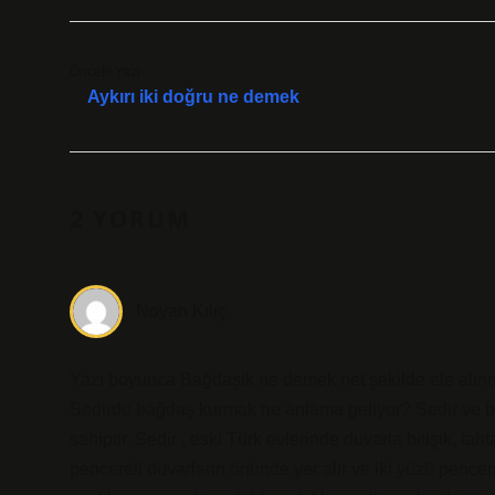
Önceki Yazı
Aykırı iki doğru ne demek
2 YORUM
Noyan Kılıç
Yazı boyunca Bağdaşik ne demek net şekilde ele alınmı
Sedirde bağdaş kurmak ne anlama geliyor? Sedir ve b
sahiptir. Sedir , eski Türk evlerinde duvarla bitişik, t
pencereli duvarların önünde yer alır ve iki yüzü penc