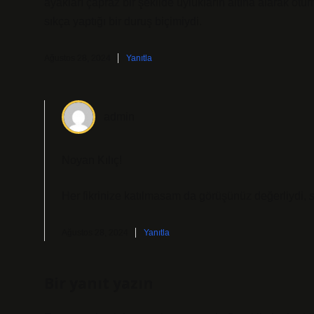
ayakları çapraz bir şekilde uylukların altına alarak ot
sıkça yaptığı bir duruş biçimiydi.
Ağustos 28, 2024
Yanıtla
admin
Noyan Kılıç!
Her fikrinize katılmasam da görüşünüz değerliydi,
Ağustos 28, 2024
Yanıtla
Bir yanıt yazın