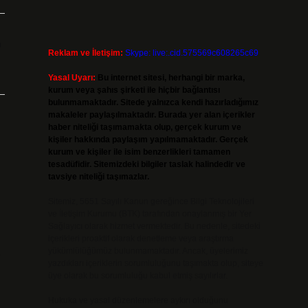
ı
Reklam ve İletişim:
Skype: live:.cid.575569c608265c69
Yasal Uyarı:
Bu internet sitesi, herhangi bir marka,
kurum veya şahıs şirketi ile hiçbir bağlantısı
bulunmamaktadır. Sitede yalnızca kendi hazırladığımız
makaleler paylaşılmaktadır. Burada yer alan içerikler
haber niteliği taşımamakta olup, gerçek kurum ve
kişiler hakkında paylaşım yapılmamaktadır. Gerçek
kurum ve kişiler ile isim benzerlikleri tamamen
tesadüfidir. Sitemizdeki bilgiler taslak halindedir ve
tavsiye niteliği taşımazlar.
Sitemiz, 5651 Sayılı Kanun gereğince Bilgi Teknolojileri
ve İletişim Kurumu (BTK) tarafından onaylanmış bir Yer
Sağlayıcı olarak hizmet vermektedir. Bu nedenle, sitedeki
içerikleri proaktif olarak denetleme veya araştırma
yükümlülüğümüz bulunmamaktadır. Ancak, üyelerimiz
e
yazdıkları içeriklerin sorumluluğunu taşımakta olup, siteye
üye olarak bu sorumluluğu kabul etmiş sayılırlar.
Hukuka ve yasal düzenlemelere aykırı olduğunu