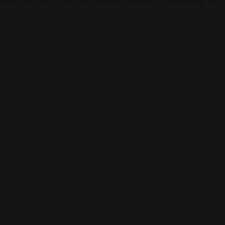
urmaktır. Bu oturuş şekli, Peygamber Efendimiz’in hoşlandığı ve
sağ olun
.