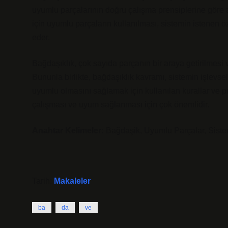
uyumlu parçalarının doğru çalışma prensiplerine göre ay
için uyumlu parçaların kullanılması, sistemin istenen öz
eder.
Bağdaşıklık, çok sayıda parçanın bir araya getirilmesi ve 
Bununla birlikte, bağdaşıklık kavramı, sistemin işlevsel 
uyumlu olmasını sağlamak için kullanılan kurallar ve pre
çalışması ve uyum sağlanması için çok önemlidir.
Anahtar Kelimeler:
Bağdaşik, Uyumlu Parçalar, Sist
Tarih:
Makaleler
ba
da
ve