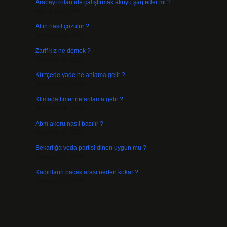
Arabayı rölantide çalıştırmak aküyü şarj eder mi ?
Ağustos 4, 2026
Altın nasıl çözülür ?
Temmuz 30, 2026
Zarif kız ne demek ?
Temmuz 29, 2026
Kürtçede yade ne anlama gelir ?
Temmuz 27, 2026
Klimada tımer ne anlama gelir ?
Temmuz 25, 2026
Abm akoru nasıl basılır ?
Temmuz 24, 2026
Bekarlığa veda partisi dinen uygun mu ?
Temmuz 21, 2026
Kadınların bacak arası neden kokar ?
Temmuz 17, 2026