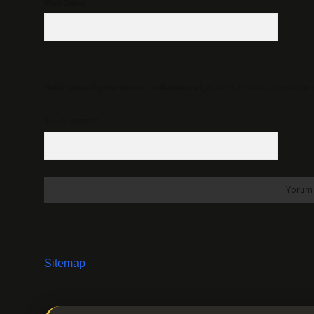
Web Sitesi
Daha sonraki yorumlarımda kullanılması için adım, e-posta adresim ve s
10 - 4 kaçtır?
*
Sitemap