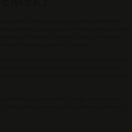
DEMEK?
 oluşturmak için birbiriyle uyumlu parçaların kullanılmasıdır.
sahip olan birkaç parçadan oluşur ve birlikte çalışmaya hazırdır.
tırılması için önemlidir. Genellikle, herhangi bir sistemde
alarındaki iletişimi sağlamak için kullanılır.
sistemlerinin kurulumunda, yükseltmede ve işletmede kritik bir
nanım ve yazılım parçalarının kullanılması gerekir, böylece
ebilir. Ayrıca, bağdaşıklık, verimli ve etkin bir şekilde çalışan
ür sistemler için de kullanılabilir. Örneğin, ticari otomasyon
, sağlık sistemleri ve diğerleri gibi. Bunların tümü, birbiriyle
amak için önemli bir etmendir. Bağdaşıklık testleri, sistemlerin