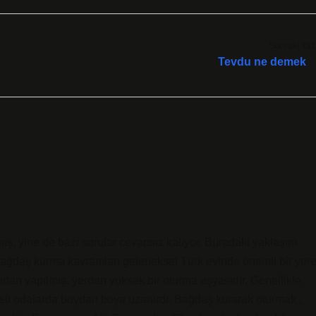
Sonraki Yaz
Tevdu ne demek
ş, yine de bazı sorular cevapsız kalıyor. Buradaki yaklaşım
ağdaş kurma kavramları geleneksel Türk evinde önemli bir yer
ahtadan yapılmış, yerden yüksek bir oturma eşyasıdır. Genellikle
ereli odalarda boydan boya uzanırdı. Bağdaş kurarak oturmak ,