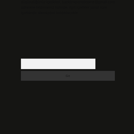
düşündüğünüz içerikleri,
backlinkpanelicomtr@gmail.com
adresine bildirmeniz halinde, ilgili içerikler yasal süre
içerisinde sitemizden kaldırılacaktır.
Arama