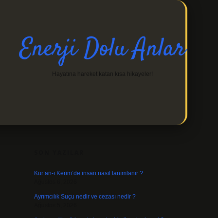
Enerji Dolu Anlar
Hayatına hareket katan kısa hikayeler!
SIDEBAR
https://ilbetgir.net/
betexper indir
SON YAZILAR
Kur’an-ı Kerim’de insan nasıl tanımlanır ?
Ağustos 6, 2026
Ayrımcılık Suçu nedir ve cezası nedir ?
Ağustos 5, 2026