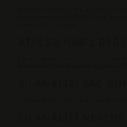
Su abonesi olmayan ancak kendi imkânlarıyla su temi
uzaklaştırılması için KANALİZASYON ücreti ödemek zor
kanalizasyon ücreti uygulanır.
ATIK SU NASIL DEĞ
İçme suyu miktarını artırmak için arıtılmış atık su yeralt
sistemlerine beslenir. Arıtılmış atık su doğrudan ve dola
SU ANALIZI KAÇ GÜ
Analiz sonuçları 3 gün ile 1 hafta arasında elinizde olur
SU ANALIZI NEREDE 