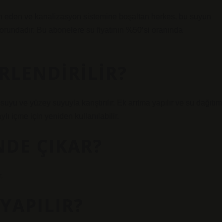
n eden ve kanalizasyon sistemine boşaltan herkes, bu suyun
undadır. Bu abonelere su fiyatının %50’si oranında
ERLENDIRILIR?
ı suyu ve yüzey suyuyla karıştırılır. Ek arıtma yapılır ve su dağıtım
ylı içme için yeniden kullanılabilir.
NDE ÇIKAR?
.
YAPILIR?