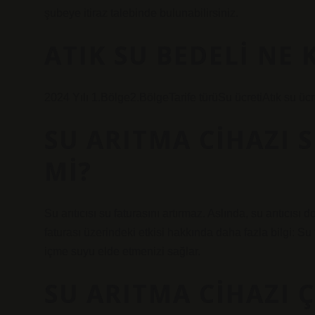
şubeye itiraz talebinde bulunabilirsiniz.
ATIK SU BEDELI NE 
2024 Yılı 1.Bölge2.BölgeTarife türüSu ücretiAtık su ü
SU ARITMA CIHAZI 
MI?
Su arıtıcısı su faturasını artırmaz. Aslında, su arıtıcısı d
faturası üzerindeki etkisi hakkında daha fazla bilgi: Su t
içme suyu elde etmenizi sağlar.
SU ARITMA CIHAZI 