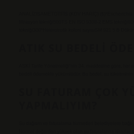
ANALİZISAMETOTFİS (KDV HARİÇ) (₺)*Escherichia co
filtrasyon tekniği500TS EN ISO 9308-2 EMS tekniği800
tekniği300*Heterotrofik koloni sayısıSM 921 5 B Döküm
ATIK SU BEDELI Ö
ASKİ Tarife Yönetmeliği’nin 34. maddesine göre, her su a
bedeli ödemekle yükümlüdür. Bu bedel, su tüketimini
SU FATURAM ÇOK YÜ
YAPMALIYIM?
Su dağıtım ve faturalama hizmetleri belediyelere bağlı
Normal değerden yüksek olan su faturalarına itirazlar d