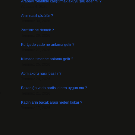
Arabayı rölantide çalıştırmak aküyü şarj eder mi ?
Ağustos 4, 2026
Altın nasıl çözülür ?
Temmuz 30, 2026
Zarif kız ne demek ?
Temmuz 29, 2026
Kürtçede yade ne anlama gelir ?
Temmuz 27, 2026
Klimada tımer ne anlama gelir ?
Temmuz 25, 2026
Abm akoru nasıl basılır ?
Temmuz 24, 2026
Bekarlığa veda partisi dinen uygun mu ?
a
Temmuz 21, 2026
Kadınların bacak arası neden kokar ?
Temmuz 17, 2026