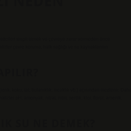
ZI NEDEN
irleticileri tespit etmek ve çevreye zarar vermeden önce
analizler çevre koruma, halk sağlığı ve su kaynaklarının
APILIR?
(renk, koku, tat, bulanıklık, sıcaklık vb.) açısından incelenir. Dah
izler pH, amonyak, nitrat, nitrit, sertlik, klor, florür, arsenik,
IK SU NE DEMEK?