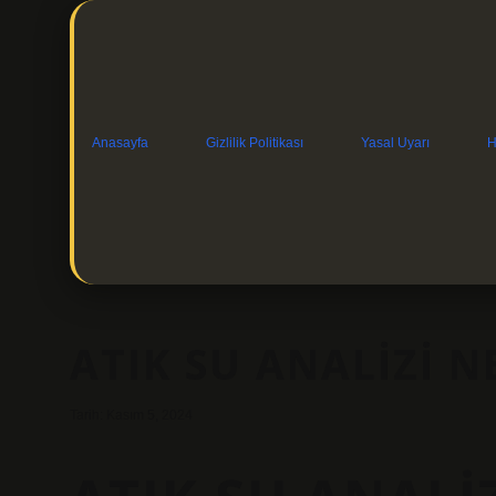
Anasayfa
Gizlilik Politikası
Yasal Uyarı
H
ATIK SU ANALIZI N
Tarih: Kasım 5, 2024