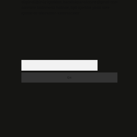
düşündüğünüz içerikleri,
backlinkpanelicomtr@gmail.com
adresine bildirmeniz halinde, ilgili içerikler yasal süre
içerisinde sitemizden kaldırılacaktır.
Arama