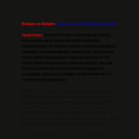
a
Reklam ve İletişim:
Skype: live:.cid.575569c608265c69
Yasal Uyarı:
Bu internet sitesi, herhangi bir marka,
kurum veya şahıs şirketi ile hiçbir bağlantısı
bulunmamaktadır. Sitede yalnızca kendi hazırladığımız
makaleler paylaşılmaktadır. Burada yer alan içerikler
haber niteliği taşımamakta olup, gerçek kurum ve
kişiler hakkında paylaşım yapılmamaktadır. Gerçek
kurum ve kişiler ile isim benzerlikleri tamamen
tesadüfidir. Sitemizdeki bilgiler taslak halindedir ve
tavsiye niteliği taşımazlar.
Sitemiz, 5651 Sayılı Kanun gereğince Bilgi Teknolojileri
ve İletişim Kurumu (BTK) tarafından onaylanmış bir Yer
Sağlayıcı olarak hizmet vermektedir. Bu nedenle, sitedeki
içerikleri proaktif olarak denetleme veya araştırma
yükümlülüğümüz bulunmamaktadır. Ancak, üyelerimiz
yazdıkları içeriklerin sorumluluğunu taşımakta olup, siteye
üye olarak bu sorumluluğu kabul etmiş sayılırlar.
Hukuka ve yasal düzenlemelere aykırı olduğunu