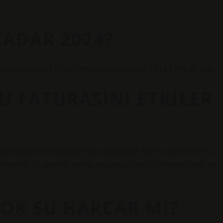
KADAR 2024?
cretiKonut alanı12.516,26Azaltılmış abone8.1344.1740 ek satır
SU FATURASINI ETKILER
oğru kullanılırsa su tasarrufu sağlayabilir. İşte su arıtıcısının su
üketimi: Su arıtıcısı, arıtma sırasında suyun bir kısmını işler ve
ÇOK SU HARCAR MI?