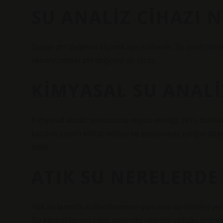
SU ANALIZ CIHAZI N
Suyun pH değerini ölçmek için kullanılır. Su analizörler
akvaryumdaki pH değerini de ölçer.
KIMYASAL SU ANALI
Kimyasal analiz sonucunda suyun sertliği, pH’ı, tuzlulu
kazana zararlı silikat miktarı ve paslanmaz çeliğin düşm
edilir.
ATIK SU NERELERDE
Atık su tarımda kullanılmasının yanı sıra su ürünleri ye
Su kaynaklarının ciddi anlamda yetersiz olduğu bölgelerd