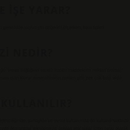
E IŞE YARAR?
i genellikle suyun pH değerini ölçerken, bazı tipleri
ZI NEDIR?
ğu, insan sağlığına zararlı azotlu maddelerin miktarı (varsa),
anı olan klorür minerallerinin miktarı gibi pek çok bilgi elde
 KULLANILIR?
tiştiriciliğinde, sanayide ve evsel kullanımda da kullanılmaktadır.
e ileri arıtma teknikleriyle arıtılan atık sular içme suyu olarak