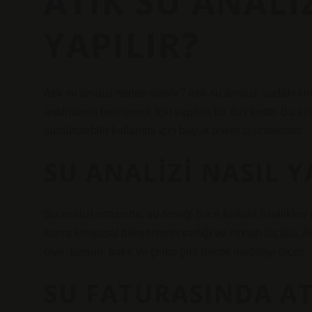
ATIK SU ANALI
YAPILIR?
Atık su analizi neden yapılır? Atık su analizi, sudaki k
arıtılmasını belirlemek için yapılan bir dizi testtir. Bu 
sürdürülebilir kullanımı için büyük önem taşımaktadır.
SU ANALIZI NASIL Y
Su analizi sırasında, su örneği önce fiziksel özellikleri 
sonra kimyasal bileşenlerin varlığı ve miktarı ölçülür. Anal
cıva, kurşun, bakır ve çinko gibi birçok maddeyi ölçer.
SU FATURASINDA AT