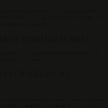
li ve koliform bakteri sayısıTS EN ISO 9308–1 Membran
*Dışkı koliform bakteri sayısıSM 9222 D Membran filtrasyon
 plaka tekniği30094 ek satır
DEMEK ZORUNLU MU?
bonesi, tüketilen suyu kirlettiği için, su çekimi için atık su
n %50’sinden az olamaz.
KSEK GELDI NE
 Su ve Atıksu Yönetimi Genel Müdürlükleri tarafından sağlanır.
a bu kurumlara yapılır. Faturanız ve kimliğiniz ile en yakın