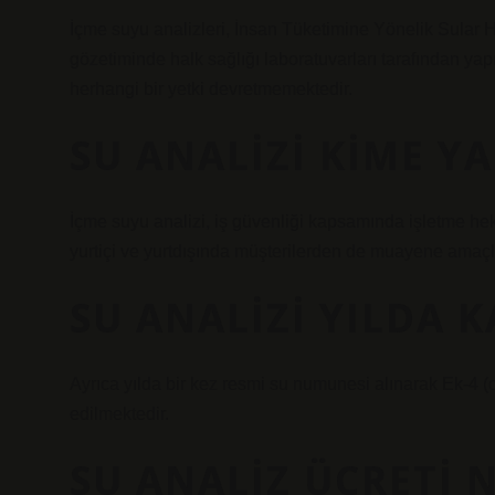
İçme suyu analizleri, İnsan Tüketimine Yönelik Sular
gözetiminde halk sağlığı laboratuvarları tarafından ya
herhangi bir yetki devretmemektedir.
SU ANALIZI KIME YA
İçme suyu analizi, iş güvenliği kapsamında işletme heki
yurtiçi ve yurtdışında müşterilerden de muayene amaçlı 
SU ANALIZI YILDA K
Ayrıca yılda bir kez resmi su numunesi alınarak Ek-4 (
edilmektedir.
SU ANALIZ ÜCRETI 