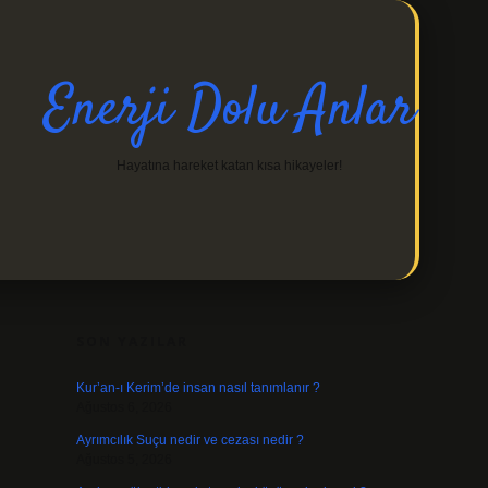
Enerji Dolu Anlar
Hayatına hareket katan kısa hikayeler!
SIDEBAR
https://ilbetgir.net/
betexper indir
SON YAZILAR
Kur’an-ı Kerim’de insan nasıl tanımlanır ?
Ağustos 6, 2026
Ayrımcılık Suçu nedir ve cezası nedir ?
Ağustos 5, 2026