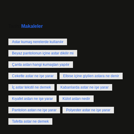
Tarih:
Makaleler
Astar kumaş nerelerde kullanılır
Beyaz pantolonun içine astar dikilir mi
Çanta astarı hangi kumaştan yapılır
Cekette astar ne işe yarar
Elbise içine giyilen astara ne denir
İç astar tekstil ne demek
Kabanlarda astar ne işe yarar
Kıyafet astarı ne işe yarar
Külot astarı nedir
Pantolon astarı ne işe yarar
Polyester astar ne işe yarar
Tafetta astar ne demek