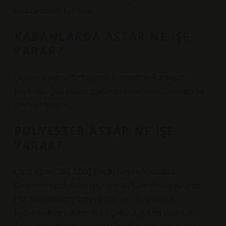
temizlenmesi kolaydır.
KABANLARDA ASTAR NE IŞE
YARAR?
Giysilere ısıtma fonksiyonu kazandırın, kumaşın
dayanıklılığını artırın, giysilerin esnemesini önleyin ve
şeklini koruyun.
POLYESTER ASTAR NE IŞE
YARAR?
Ürün Kodu: 582-1000 Renk: Beyaz Açıklama:
Doymamış polyester reçine esaslı parafinsiz astardır.
Her türlü ahşap yüzeye yatay ve dikey olarak
uygulanabilen, dolgu gücü çok yüksek bir üründür.