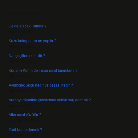
SIDEBAR
SON YAZILAR
Çekte alacaklı kimdir ?
Ağustos 9, 2026
Kuzu kulagından ne yapılır ?
Ağustos 8, 2026
Nal çeşitleri nelerdir ?
Ağustos 8, 2026
Kur’an-ı Kerim’de insan nasıl tanımlanır ?
Ağustos 6, 2026
Ayrımcılık Suçu nedir ve cezası nedir ?
Ağustos 5, 2026
Arabayı rölantide çalıştırmak aküyü şarj eder mi ?
Ağustos 4, 2026
Altın nasıl çözülür ?
Temmuz 30, 2026
Zarif kız ne demek ?
Temmuz 29, 2026