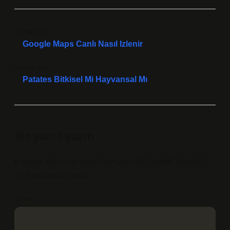
Önceki Yazı
Google Maps Canlı Nasıl Izlenir
Sonraki Yazı
Patates Bitkisel Mi Hayvansal Mı
Bir yanıt yazın
E-posta adresiniz yayınlanmayacak.
Gerekli alanlar
*
ile işaretlenmişlerdir
Yorum