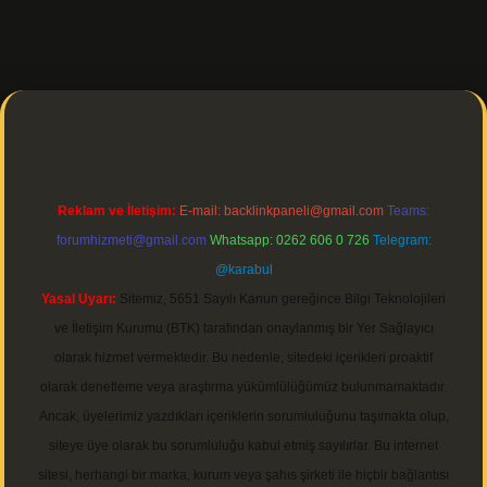
s://ilbetgir.net/
betexper indir
Reklam ve İletişim:
E-mail:
backlinkpaneli@gmail.com
Teams:
forumhizmeti@gmail.com
Whatsapp: 0262 606 0 726
Telegram:
@karabul
Yasal Uyarı:
Sitemiz, 5651 Sayılı Kanun gereğince Bilgi Teknolojileri
ve İletişim Kurumu (BTK) tarafından onaylanmış bir Yer Sağlayıcı
olarak hizmet vermektedir. Bu nedenle, sitedeki içerikleri proaktif
olarak denetleme veya araştırma yükümlülüğümüz bulunmamaktadır.
Ancak, üyelerimiz yazdıkları içeriklerin sorumluluğunu taşımakta olup,
siteye üye olarak bu sorumluluğu kabul etmiş sayılırlar. Bu internet
sitesi, herhangi bir marka, kurum veya şahıs şirketi ile hiçbir bağlantısı