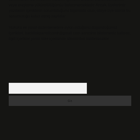
veya araştırma yükümlülüğümüz bulunmamaktadır. Ancak, üyelerimiz
yazdıkları içeriklerin sorumluluğunu taşımakta olup, siteye üye olarak bu
sorumluluğu kabul etmiş sayılırlar.
Hukuka ve yasal düzenlemelere aykırı olduğunu düşündüğünüz
içerikleri,
backlinkpanelicomtr@gmail.com
adresine bildirmeniz halinde,
ilgili içerikler yasal süre içerisinde sitemizden kaldırılacaktır.
Arama