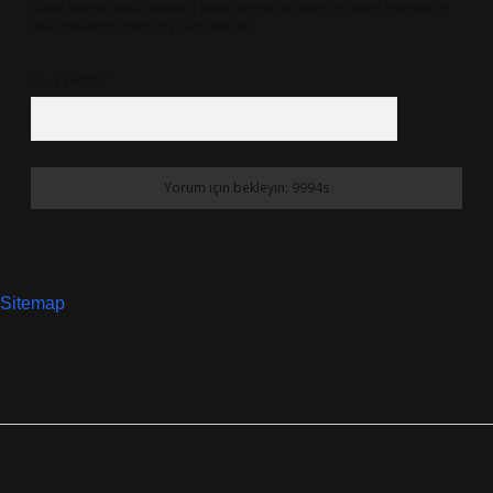
Daha sonraki yorumlarımda kullanılması için adım, e-posta adresim ve
site adresim bu tarayıcıya kaydedilsin.
5 + 3 kaçtır?
*
Sitemap