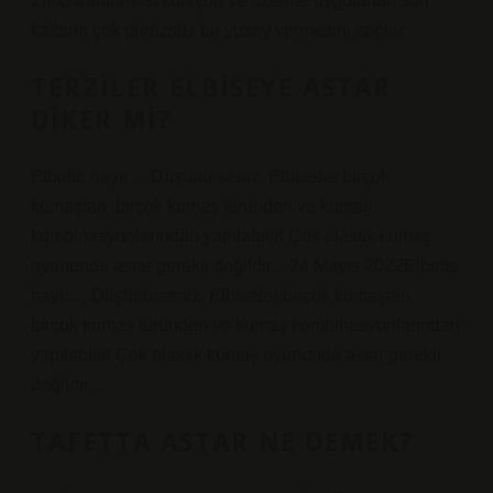
Zımparalanması kolaydır ve üzerine uygulanan son
katların çok pürüzsüz bir yüzey vermesini sağlar.
TERZILER ELBISEYE ASTAR
DIKER MI?
Elbette hayır… Düşünürseniz. Elbiseler birçok
kumaştan, birçok kumaş türünden ve kumaş
kombinasyonlarından yapılabilir! Çok elastik kumaş
oyununda astar gerekli değildir…24 Mayıs 2022Elbette
hayır… Düşünürseniz. Elbiseler birçok kumaştan,
birçok kumaş türünden ve kumaş kombinasyonlarından
yapılabilir! Çok elastik kumaş oyununda astar gerekli
değildir…
TAFETTA ASTAR NE DEMEK?