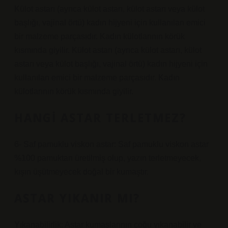
Külot astarı (ayrıca külot astarı, külot astarı veya külot
başlığı, vajinal örtü) kadın hijyeni için kullanılan emici
bir malzeme parçasıdır. Kadın külotlarının körük
kısmında giyilir. Külot astarı (ayrıca külot astarı, külot
astarı veya külot başlığı, vajinal örtü) kadın hijyeni için
kullanılan emici bir malzeme parçasıdır. Kadın
külotlarının körük kısmında giyilir.
HANGI ASTAR TERLETMEZ?
6- Saf pamuklu viskon astar: Saf pamuklu viskon astar
%100 pamuktan üretilmiş olup, yazın terletmeyecek,
kışın üşütmeyecek doğal bir kumaştır.
ASTAR YIKANIR MI?
Yıkanabilirlik: Astar kumaşlarının çoğu yıkanabilir ve