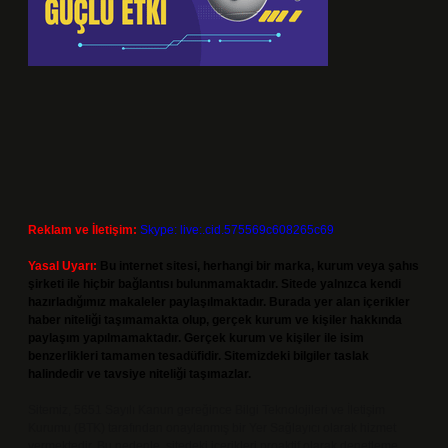
Reklam ve İletişim:
Skype: live:.cid.575569c608265c69
Yasal Uyarı:
Bu internet sitesi, herhangi bir marka, kurum veya şahıs
şirketi ile hiçbir bağlantısı bulunmamaktadır. Sitede yalnızca kendi
hazırladığımız makaleler paylaşılmaktadır. Burada yer alan içerikler
haber niteliği taşımamakta olup, gerçek kurum ve kişiler hakkında
paylaşım yapılmamaktadır. Gerçek kurum ve kişiler ile isim
benzerlikleri tamamen tesadüfidir. Sitemizdeki bilgiler taslak
halindedir ve tavsiye niteliği taşımazlar.
Sitemiz, 5651 Sayılı Kanun gereğince Bilgi Teknolojileri ve İletişim
Kurumu (BTK) tarafından onaylanmış bir Yer Sağlayıcı olarak hizmet
vermektedir. Bu nedenle, sitedeki içerikleri proaktif olarak denetleme