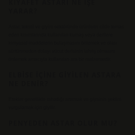
KIYAFET ASTARI NE IŞE
YARAR?
Astar, tekstil ve giyim sektöründe ürünlerin cilde temas
eden kısımlarında kullanılan kumaş veya derilere
kimyasal maddelerin bulaşmasını önlemek ve olası
sürtünmeden dolayı vücut derisinin tahriş olmasını
önlemek amacıyla kullanılan ara bir malzemedir.
ELBISE IÇINE GIYILEN ASTARA
NE DENIR?
Etekler genellikle rahatlığı artırmak ve giysinin şeklini
vurgulamak için giyilir.
PENYEDEN ASTAR OLUR MU?