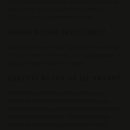
Akrilik kaplamalı astar olarak da bilinir. Piyasadaki adı
tafta kumaştır. Alçı kumaş olarak da adlandırılır.
Çoğunlukla reklam yeleklerinde kullanılır.
HANGI ASTAR TERLETMEZ?
6- Saf pamuklu viskon astar: Saf pamuklu viskon astar
%100 pamuktan üretilmiş olup, yazın terletmeyecek,
kışın üşütmeyecek doğal bir kumaştır.
CEKETTE ASTAR NE IŞE YARAR?
Ceket ve mont astarı: Astar kumaşlar dış giyim
ürünlerinde de kullanılır. Ceket ve montlarda astar
kullanımı daha kolay giyinmeyi ve daha rahat giyinmeyi
sağlar. Elbise ve etek astarı: Elbise ve etek astarı,
giysinin dış kumaşıyla doğrudan teması önler ve