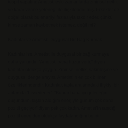
tespit yapalım: Ametist, eski zamanlarda zihinsel netlik
ve karar verme yeteneği ile ilişkilendirilmiş. Erkekler de
doğal olarak bu enerjiyi fazlasıyla takdir eder, çünkü
kimse zaman kaybetmek istemez, değil mi?
Kadınlar ve Ametist: Duygusal Bir Bağ Kurmak
Kadınlar ise, Ametist ile duygusal bir bağ kurmaya
daha yatkındır. “Ametist, bana huzur verir,” diyen
kadınlar oldukça yaygın. Zihinsel netlik, sakinleşme ve
duygusal denge arayışı, Ametist’in en çok bilinen
özelliklerindendir. Kadınlar, taşla aralarındaki ilişkiyi bir
anlamda ‘hissederler’. “Bunun bana iyi geleceğini
düşündüm, taştan aldığım enerjiyle günüm çok daha
pozitif geçiyor” diyen pek çok kadın, Ametist’in taşıdığı
pozitif enerjiden oldukça faydalandığını belirtir.