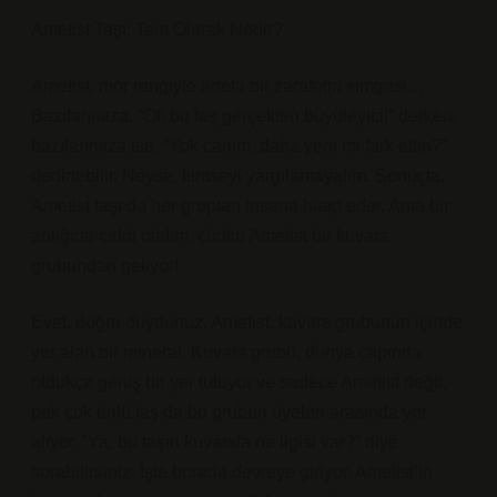
Ametist Taşı: Tam Olarak Nedir?
Ametist, mor rengiyle adeta bir zarafetin simgesi…
Bazılarımıza, “Of, bu taş gerçekten büyüleyici!” derken,
bazılarımıza ise, “Yok canım, daha yeni mi fark ettin?”
dedirtebilir. Neyse, kimseyi yargılamayalım. Sonuçta,
Ametist taşı da her gruptan insana hitap eder. Ama bir
anlığına ciddi olalım, çünkü Ametist bir kuvars
grubundan geliyor!
Evet, doğru duydunuz. Ametist, kuvars grubunun içinde
yer alan bir mineral. Kuvars grubu, dünya çapında
oldukça geniş bir yer tutuyor ve sadece Ametist değil,
pek çok ünlü taş da bu grubun üyeleri arasında yer
alıyor. “Ya, bu taşın kuvarsla ne ilgisi var?” diye
sorabilirsiniz. İşte burada devreye giriyor, Ametist’in