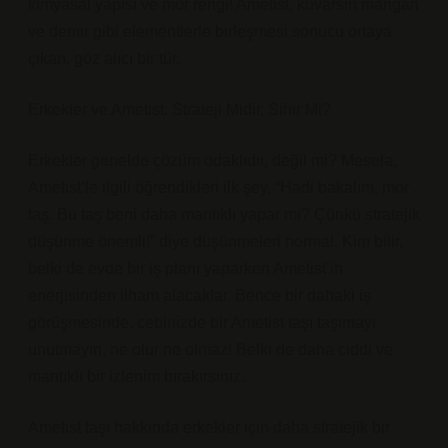
kimyasal yapısı ve mor rengi! Ametist, kuvarsın mangan
ve demir gibi elementlerle birleşmesi sonucu ortaya
çıkan, göz alıcı bir tür.
Erkekler ve Ametist: Strateji Midir, Sihir Mi?
Erkekler genelde çözüm odaklıdır, değil mi? Mesela,
Ametist’le ilgili öğrendikleri ilk şey, “Hadi bakalım, mor
taş. Bu taş beni daha mantıklı yapar mı? Çünkü stratejik
düşünme önemli!” diye düşünmeleri normal. Kim bilir,
belki de evde bir iş planı yaparken Ametist’in
enerjisinden ilham alacaklar. Bence bir dahaki iş
görüşmesinde, cebinizde bir Ametist taşı taşımayı
unutmayın, ne olur ne olmaz! Belki de daha ciddi ve
mantıklı bir izlenim bırakırsınız.
Ametist taşı hakkında erkekler için daha stratejik bir