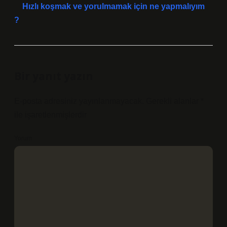
Hızlı koşmak ve yorulmamak için ne yapmalıyım
?
Bir yanıt yazın
E-posta adresiniz yayınlanmayacak.
Gerekli alanlar
*
ile işaretlenmişlerdir
Yorum