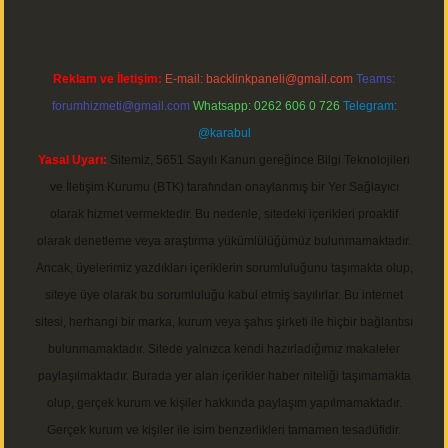
Reklam ve İletişim:
E-mail:
backlinkpaneli@gmail.com
Teams:
forumhizmeti@gmail.com
Whatsapp: 0262 606 0 726
Telegram:
@karabul
Yasal Uyarı:
Sitemiz, 5651 Sayılı Kanun gereğince Bilgi Teknolojileri
ve İletişim Kurumu (BTK) tarafından onaylanmış bir Yer Sağlayıcı
olarak hizmet vermektedir. Bu nedenle, sitedeki içerikleri proaktif
olarak denetleme veya araştırma yükümlülüğümüz bulunmamaktadır.
Ancak, üyelerimiz yazdıkları içeriklerin sorumluluğunu taşımakta olup,
siteye üye olarak bu sorumluluğu kabul etmiş sayılırlar. Bu internet
sitesi, herhangi bir marka, kurum veya şahıs şirketi ile hiçbir bağlantısı
bulunmamaktadır. Sitede yalnızca kendi hazırladığımız makaleler
paylaşılmaktadır. Burada yer alan içerikler haber niteliği taşımamakta
olup, gerçek kurum ve kişiler hakkında paylaşım yapılmamaktadır.
Gerçek kurum ve kişiler ile isim benzerlikleri tamamen tesadüfidir.