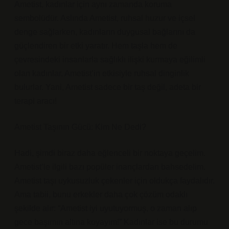
Ametist, kadınlar için aynı zamanda koruma
sembolüdür. Aslında Ametist, ruhsal huzur ve içsel
denge sağlarken, kadınların duygusal bağlarını da
güçlendiren bir etki yaratır. Hem taşla hem de
çevresindeki insanlarla sağlıklı ilişki kurmaya eğilimli
olan kadınlar, Ametist’in etkisiyle ruhsal dinginlik
bulurlar. Yani, Ametist sadece bir taş değil, adeta bir
terapi aracı!
Ametist Taşının Gücü: Kim Ne Dedi?
Hadi, şimdi biraz daha eğlenceli bir noktaya geçelim.
Ametist’le ilgili bazı popüler inançlardan bahsedelim.
Ametist taşı uykusuzluk çekenler için oldukça faydalıdır.
Ama tabii, bunu erkekler daha çok çözüm odaklı
şekilde alır: “Ametist iyi uyutuyormuş, o zaman alıp
gece başımın altına koyayım!” Kadınlar ise bu durumu