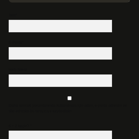
İsim*
E-Posta*
Web Sitesi
Daha sonraki yorumlarımda kullanılması için adım, e-posta adresim ve
site adresim bu tarayıcıya kaydedilsin.
6 + 2 kaçtır?
*