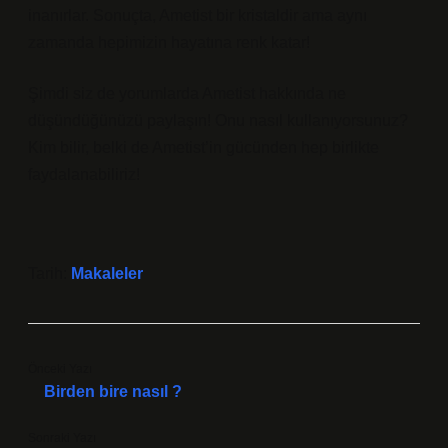
inanırlar. Sonuçta, Ametist bir kristaldir ama aynı
zamanda hepimizin hayatına renk katar!
Şimdi siz de yorumlarda Ametist hakkında ne
düşündüğünüzü paylaşın! Onu nasıl kullanıyorsunuz?
Kim bilir, belki de Ametist’in gücünden hep birlikte
faydalanabiliriz!
Tarih:
Makaleler
Önceki Yazı
Birden bire nasıl ?
Sonraki Yazı