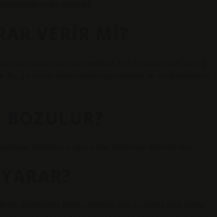
labileceğinin bir işaretidir.
AR VERIR MI?
ir aks şanzımana zarar verebilir. Aks körüklerindeki bir yağ
lir. Bu, şanzıman bileşenlerinin aşınmasına ve arızalanmasına
 BOZULUR?
şınması, darbeler ve aşırı yükler nedeniyle deforme olur.
 YARAR?
rini tekerleklere ileten sistemdir. Aks donanımı çelik şaftlar