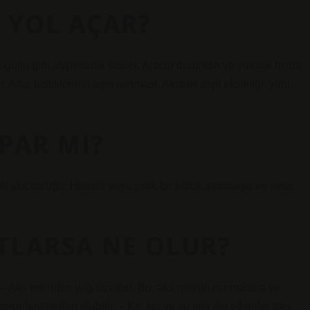
E YOL AÇAR?
a uğultu gibi alışılmadık sesler. Aracın dururken ve yüksek hızda
raç lastiklerinin aşırı ısınması. Akstaki dişli eksikliği, yani
PAR MI?
zalı aks körüğü: Hasarlı veya yırtık bir körük aşınmaya ve sese
TLARSA NE OLUR?
 – Aks milinden yağ sızıntısı. Bu, aks milinin ısınmasına ve
unlara neden olabilir. – Kir, toz ve su gibi dış etkenler aks