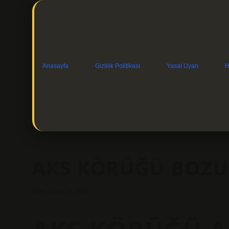
Anasayfa
Gizlilik Politikası
Yasal Uyarı
H
AKS KÖRÜĞÜ BOZU
Tarih: Ocak 19, 2025