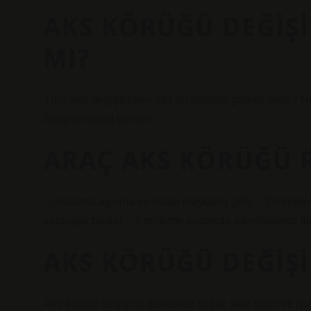
AKS KÖRÜĞÜ DEĞIŞI
MI?
Tüm aksı değiştirirken aks hizalaması gerekli midir? 
dengelenmesi gerekir.
ARAÇ AKS KÖRÜĞÜ 
– Akslarda aşınma ve hasar meydana gelir. – Direksiyon
yapmaya başlar. – Frenleme sırasında tekerleklerde titr
AKS KÖRÜĞÜ DEĞIŞI
Aks körüğü değişimi genellikle birkaç saat sürer ve işi