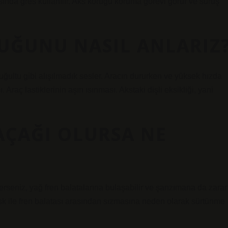
nda gres kullanılır. Aks körüğü koruma görevi görür ve sürüş
UĞUNU NASIL ANLARIZ
a uğultu gibi alışılmadık sesler. Aracın dururken ve yüksek hızda
raç lastiklerinin aşırı ısınması. Akstaki dişli eksikliği, yani
AÇAĞI OLURSA NE
rseniz, yağ fren balatalarına bulaşabilir ve şanzımana da zarar
 disk ile fren balatası arasından sızmasına neden olarak sürtünme