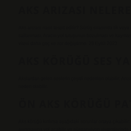
AKS ARIZASI NELER
Aks arızası nasıl tespit edilir? Sürüş sırasında tik vey
sallanması. Aracın yol tutuşunun bozulması ve kayması. A
vitesi daha geç ve zor değiştirme. 29 Eylül 2023
AKS KÖRÜĞÜ SES YA
Akslardan gelen seslerin çeşitli nedenleri olabilir: Arı
neden olabilir.
ÖN AKS KÖRÜĞÜ PA
Aks körüğü kırılırsa aşağıdaki sorunlar ortaya çıkabilir:
aşınmasına yol açabilir ve süspansiyon sistemlerinde sor