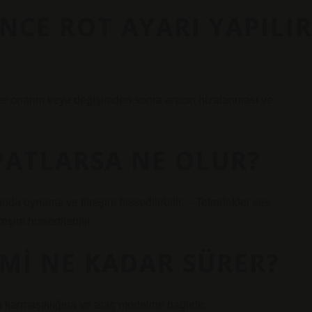
NCE ROT AYARI YAPILI
Her onarım veya değişimden sonra aracın hizalanması ve
PATLARSA NE OLUR?
da oynama ve titreşim hissedilebilir. – Tekerlekler ses
eşim hissedilebilir.
MI NE KADAR SÜRER?
n karmaşıklığına ve araç modeline bağlıdır.