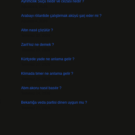
Ayrımcılık Suçu nedir ve cezası nedir ?
Ağustos 5, 2026
Arabayı rölantide çalıştırmak aküyü şarj eder mi ?
Ağustos 4, 2026
Altın nasıl çözülür ?
Temmuz 30, 2026
Zarif kız ne demek ?
Temmuz 29, 2026
Kürtçede yade ne anlama gelir ?
Temmuz 27, 2026
Klimada tımer ne anlama gelir ?
Temmuz 25, 2026
Abm akoru nasıl basılır ?
Temmuz 24, 2026
ç
Bekarlığa veda partisi dinen uygun mu ?
Temmuz 21, 2026