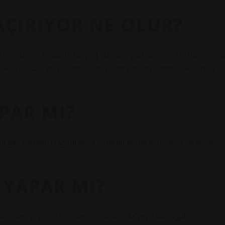
AÇIRIYOR NE OLUR?
 yağı dışarı sızabilir. Bu yağ sızıntısı, yağ seviyenizin düşmesin
 Aks hasarı: Yağ sızıntısı uzun süre devam ederse, akslarınız
PAR MI?
zalı aks körüğü: Hasarlı veya yırtık bir körük aşınmaya ve sese
 YAPAR MI?
önerken veya hızlanırken gıcırtı, uğultu veya takırtı gibi