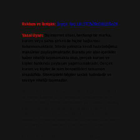
R
Reklam ve İletişim:
Skype: live:.cid.575569c608265c69
Yasal Uyarı:
Bu internet sitesi, herhangi bir marka,
kurum veya şahıs şirketi ile hiçbir bağlantısı
bulunmamaktadır. Sitede yalnızca kendi hazırladığımız
makaleler paylaşılmaktadır. Burada yer alan içerikler
haber niteliği taşımamakta olup, gerçek kurum ve
kişiler hakkında paylaşım yapılmamaktadır. Gerçek
kurum ve kişiler ile isim benzerlikleri tamamen
tesadüfidir. Sitemizdeki bilgiler taslak halindedir ve
tavsiye niteliği taşımazlar.
Sitemiz, 5651 Sayılı Kanun gereğince Bilgi Teknolojileri
ve İletişim Kurumu (BTK) tarafından onaylanmış bir Yer
Sağlayıcı olarak hizmet vermektedir. Bu nedenle, sitedeki
içerikleri proaktif olarak denetleme veya araştırma
yükümlülüğümüz bulunmamaktadır. Ancak, üyelerimiz
yazdıkları içeriklerin sorumluluğunu taşımakta olup, siteye
üye olarak bu sorumluluğu kabul etmiş sayılırlar.
Hukuka ve yasal düzenlemelere aykırı olduğunu