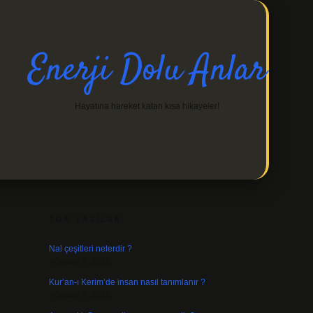
Enerji Dolu Anlar
Hayatına hareket katan kısa hikayeler!
SIDEBAR
https://ilb
SON YAZILAR
Nal çeşitleri nelerdir ?
Ağustos 8, 2026
Kur’an-ı Kerim’de insan nasıl tanımlanır ?
Ağustos 6, 2026