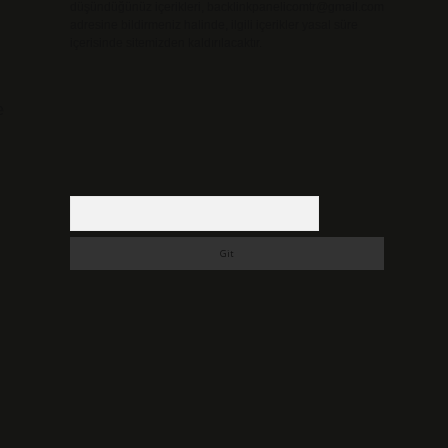
düşündüğünüz içerikleri,
backlinkpanelicomtr@gmail.com
adresine bildirmeniz halinde, ilgili içerikler yasal süre
içerisinde sitemizden kaldırılacaktır.
e
Arama