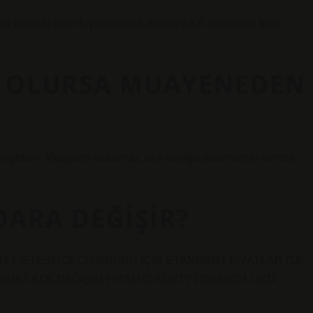
zda vuruntu sesi duyuyorsanız, bunlar AKS arızasının bazı
K OLURSA MUAYENEDEN
meyebilir. Muayene sırasında, aks körüğü durumunun kontrol
DARA DEĞIŞIR?
Ş FİYAT LİSTESİYOLCU GRUBU İÇİN STANDART FİYATLAR (16”
NMAZ KOL DEĞİŞİM FİYATI (2 ADET)*1030₺ROT UCU