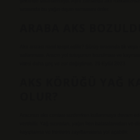
şeklinde tasarlanmıştır. Aynı zamanda aks mekanizması
sırasında bu yağın dışarı sızmasını önler.
ARABA AKS BOZULD
Aks arızası nasıl tespit edilir? Sürüş sırasında tik vey
sallanması. Aracın yol tutuşunun bozulması ve kayması. A
vitesi daha geç ve zor değiştirme. 29 Eylül 2023
AKS KÖRÜĞÜ YAĞ K
OLUR?
Aracınızı aks contası sızdırırken kullanmaya devam ede
verebilir. Yağ sızıntıları, yağın fren balatalarından ve
kayıplarına ve frenlerin zayıflamasına yol açabilir.