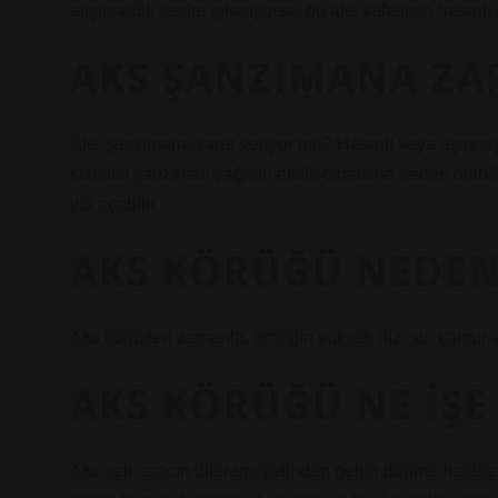
alışılmadık sesler çıkarıyorsa, bu aks kafasının hasarlı o
AKS ŞANZIMANA ZAR
Aks şanzımana zarar veriyor mu? Hasarlı veya aşınmış b
sızıntısı şanzıman yağının eksik olmasına neden olabi
yol açabilir.
AKS KÖRÜĞÜ NEDEN
Aks körükleri zamanla, örneğin yüksek hız, su, çamur a
AKS KÖRÜĞÜ NE IŞE
Aks seti, aracın diferansiyelinden gelen dönme hareketle