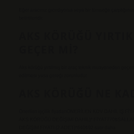
Eğer aracınız gıcırdıyorsa veya bir tümseğe çarptığını
belirtileridir.
AKS KÖRÜĞÜ YIRTI
GEÇER MI?
Aks körüğü yırtılmış bir araç teknik muayeneden geçe
edilmesi yasa gereği zorunludur.
AKS KÖRÜĞÜ NE KA
Önerilen işçilik fiyatlarıÖNERİLEN KDV DAHİL İ
AKS KÖRÜĞÜ DEĞİŞİMİ DAHİL)* FİYAT770₺SALLA
DEĞİŞİM FİYATI (2 ADET)*640₺92 satır daha