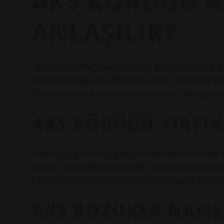
AKS KÖRÜĞÜ A
ANLAŞILIR?
Aks arızasının belirtileri şu şekilde sıralanabilir: Araç 
dönüşlerde gıcırtı sesi çıkarıyorsa. Araç dönüşlerde t
Dönüşlerde yanık kokusu alıyorsanız. Araç dönüşlerde t
AKS KÖRÜĞÜ YIRTIK
Aks körüğü yırtılırsa, yağ dışarı sızar, bu durumda aks
gerekir. Önden çekişli araçlarda, şanzıman ve diferansiy
kısımları doğrudan şanzımandaki diferansiyele gider ve
AKS BOZUKSA NASIL