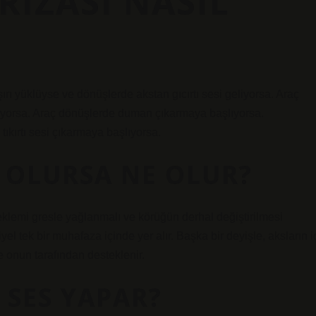
RIZASI NASIL
aşırı yüklüyse ve dönüşlerde akstan gıcırtı sesi geliyorsa. Araç
itriyorsa. Araç dönüşlerde duman çıkarmaya başlıyorsa.
ıkırtı sesi çıkarmaya başlıyorsa.
 OLURSA NE OLUR?
 eklemi gresle yağlanmalı ve körüğün derhal değiştirilmesi
el tek bir muhafaza içinde yer alır. Başka bir deyişle, aksların i
 onun tarafından desteklenir.
 SES YAPAR?