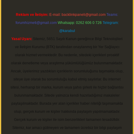
Reklam ve İletişim:
E-mail:
backlinkpaneli@gmail.com
Teams:
forumhizmeti@gmail.com
Whatsapp: 0262 606 0 726
Telegram:
@karabul
Yasal Uyarı:
Sitemiz, 5651 Sayılı Kanun gereğince Bilgi Teknolojileri
ve İletişim Kurumu (BTK) tarafından onaylanmış bir Yer Sağlayıcı
olarak hizmet vermektedir. Bu nedenle, sitedeki içerikleri proaktif
olarak denetleme veya araştırma yükümlülüğümüz bulunmamaktadır.
Ancak, üyelerimiz yazdıkları içeriklerin sorumluluğunu taşımakta olup,
siteye üye olarak bu sorumluluğu kabul etmiş sayılırlar. Bu internet
sitesi, herhangi bir marka, kurum veya şahıs şirketi ile hiçbir bağlantısı
bulunmamaktadır. Sitede yalnızca kendi hazırladığımız makaleler
paylaşılmaktadır. Burada yer alan içerikler haber niteliği taşımamakta
olup, gerçek kurum ve kişiler hakkında paylaşım yapılmamaktadır.
Gerçek kurum ve kişiler ile isim benzerlikleri tamamen tesadüfidir.
Sitemiz, kar amacı gütmeyen ve tamamen ücretsiz bir bilgi paylaşım