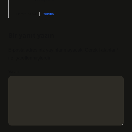
Ekim 5, 2024
Yanıtla
Bir yanıt yazın
E-posta adresiniz yayınlanmayacak.
Gerekli alanlar
*
ile işaretlenmişlerdir
Yorum