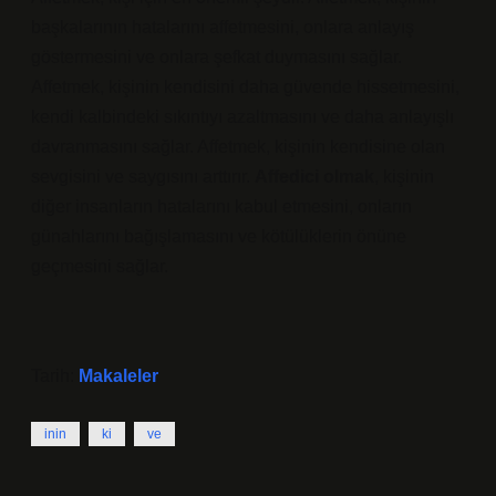
başkalarının hatalarını affetmesini, onlara anlayış
göstermesini ve onlara şefkat duymasını sağlar.
Affetmek, kişinin kendisini daha güvende hissetmesini,
kendi kalbindeki sıkıntıyı azaltmasını ve daha anlayışlı
davranmasını sağlar. Affetmek, kişinin kendisine olan
sevgisini ve saygısını arttırır.
Affedici olmak
, kişinin
diğer insanların hatalarını kabul etmesini, onların
günahlarını bağışlamasını ve kötülüklerin önüne
geçmesini sağlar.
Tarih:
Makaleler
inin
ki
ve