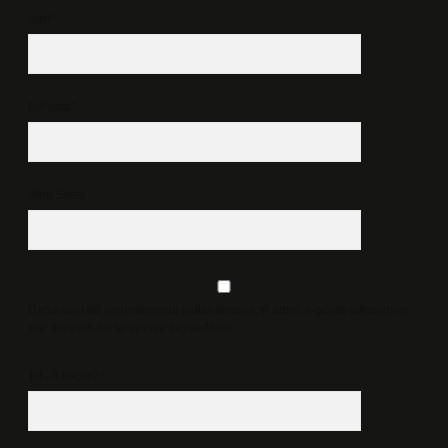
İsim*
E-Posta*
Web Sitesi
Daha sonraki yorumlarımda kullanılması için adım, e-posta adresim ve
site adresim bu tarayıcıya kaydedilsin.
10 - 4 kaçtır?
*