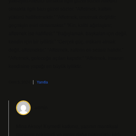
yaklaşım Affedici olmakla ilgili güzel sözler Affedici
olmakla ilgili bazı güzel sözler: “Affetmek, kalbin
yükünü hafifletmektir.” “Affetmek, unutmak değildir;
geçmişin esiri olmamaktır.” “Kin, kalbi ağırlaştırır;
affetmek ise hafifletir.” “Bağışlamak, başkaları için değil,
kendin için bir iyiliktir.” “Gerçek güç, intikam almak
değil, affetmektir.” “Affetmek, zaferin en sessiz halidir.”
“Affetmek, geleceğe açılan kapıdır.” “Affetmek, insanın
kendisine yaptığı en büyük iyiliktir.
Ekim 5, 2024
Yanıtla
admin
Mina Aksoy! Kıymetli katkınız, yazının mantıksal
düzenini
pekiştirdi
ve metni
daha bütünlüklü
kıldı.