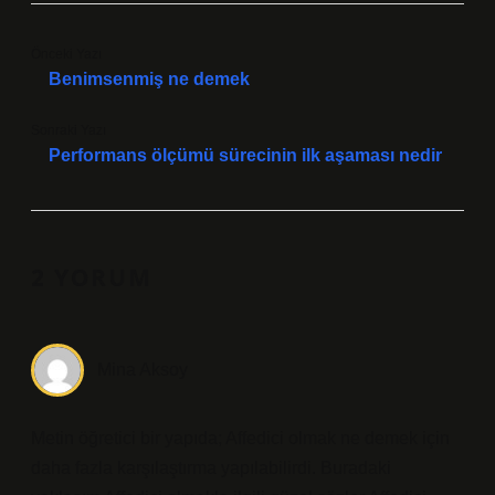
Önceki Yazı
Benimsenmiş ne demek
Sonraki Yazı
Performans ölçümü sürecinin ilk aşaması nedir
2 YORUM
Mina Aksoy
Metin öğretici bir yapıda; Affedici olmak ne demek için
daha fazla karşılaştırma yapılabilirdi. Buradaki