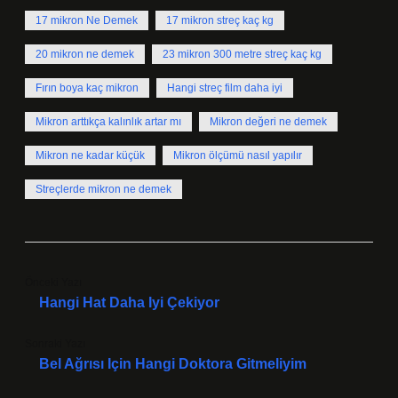
17 mikron Ne Demek
17 mikron streç kaç kg
20 mikron ne demek
23 mikron 300 metre streç kaç kg
Fırın boya kaç mikron
Hangi streç film daha iyi
Mikron arttıkça kalınlık artar mı
Mikron değeri ne demek
Mikron ne kadar küçük
Mikron ölçümü nasıl yapılır
Streçlerde mikron ne demek
Önceki Yazı
Hangi Hat Daha Iyi Çekiyor
Sonraki Yazı
Bel Ağrısı Için Hangi Doktora Gitmeliyim