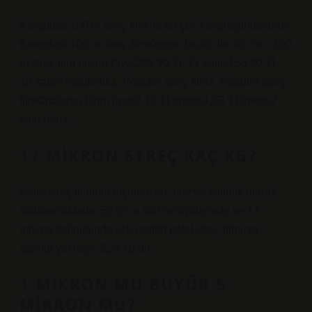
Koroplast 100 m streç film ile en çok karşılaştırılan ürün
Koroplast 100 m streç filmKesme bıçağı ile 30 cm x 100
m streç film pişirin Fiyat209,90 TL 21 satıcı153,30 TL
19 satıcıPopülerlik1. Popüler streç film7. Popüler streç
filmOrtalama birim fiyatı2,10 TL/metre1,53 TL/metre7
satır daha
17 MIKRON STREÇ KAÇ KG?
Palet streç filminin ölçüleri; en, boy ve kalınlık olarak
sıralanmaktadır. 50 cm x 300 m ölçülerinde ve 17
mikron kalınlığında olan şeffaf palet streç filminin
ağırlığı yaklaşık 2,34 kg’dır.
1 MIKRON MU BÜYÜK 5
MIKRON MU?