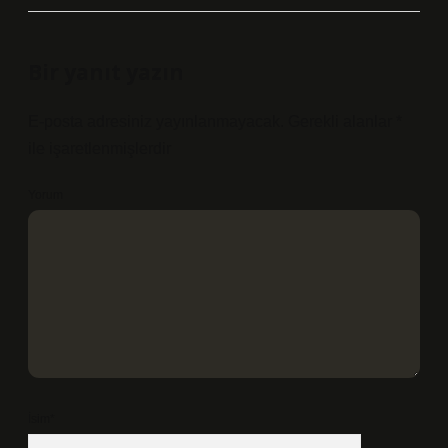
Bir yanıt yazın
E-posta adresiniz yayınlanmayacak.
Gerekli alanlar
*
ile işaretlenmişlerdir
Yorum
İsim*