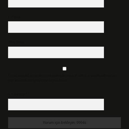
E-Posta*
Web Sitesi
Daha sonraki yorumlarımda kullanılması için adım, e-posta adresim ve
site adresim bu tarayıcıya kaydedilsin.
5 + 3 kaçtır?
*