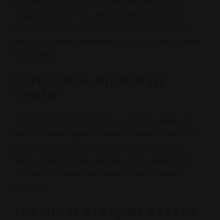
seçimdir. Örneğin, üflemeli streç film daha yüksek
dayanıklılığın yanı sıra yüksek yırtılma ve delinme
direncine sahiptir. Bu, onu keskin kenarlı ürünleri ve
daha ağır yükleri paketlemek için daha iyi bir seçenek
haline getirir.
STREÇLERDE MIKRON NE
DEMEK?
Streç filmlerde mikronlar filmin uygulama alanını da
belirler. Mikron değeri ne kadar yüksekse ürünün yük
taşıma kapasitesi ve kalınlığı da o kadar yüksektir.
Mikron değeri ne kadar düşükse ürün o kadar incedir
ve fiziksel müdahaleden etkilenme riski o kadar
yüksektir.
100 METRE STREÇ NE KADAR?