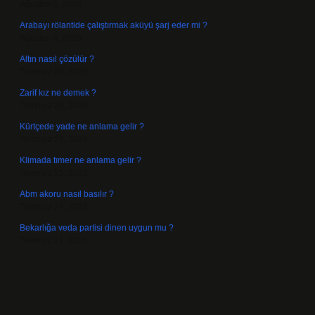
Ağustos 5, 2026
Arabayı rölantide çalıştırmak aküyü şarj eder mi ?
Ağustos 4, 2026
Altın nasıl çözülür ?
Temmuz 30, 2026
Zarif kız ne demek ?
Temmuz 29, 2026
Kürtçede yade ne anlama gelir ?
Temmuz 27, 2026
Klimada tımer ne anlama gelir ?
Temmuz 25, 2026
Abm akoru nasıl basılır ?
Temmuz 24, 2026
Bekarlığa veda partisi dinen uygun mu ?
Temmuz 21, 2026