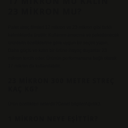
17 MIKRON MU KALIN
23 MIKRON MU?
Palet streç filmleri 17 mikron ve 23 mikron gibi farklı
kalınlıklarda üretilir. Kullanım amacına ve paketlenecek
ürünlerin özelliklerine göre uygun bir seçim yapın.
Daha güçlü ve kalın bir ürüne ihtiyaç duyanlar 23
mikron tercih eder. Ürünün performansına bağlı olarak
17 mikron da kullanılabilir.
23 MIKRON 300 METRE STREÇ
KAÇ KG?
Ürün özellikleri nelerdir?Genel bilgilerAğırlık3.
1 MIKRON NEYE EŞITTIR?