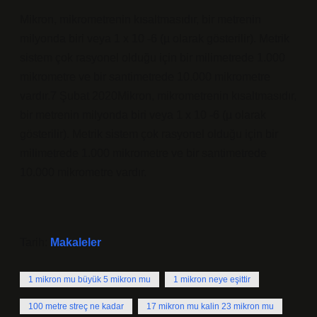
Mikron, mikrometrenin kısaltmasıdır, bir metrenin
milyonda biri veya 1 x 10 -6 (µ olarak gösterilir). Metrik
sistem çok rasyonel olduğu için bir milimetrede 1.000
mikrometre ve bir santimetrede 10.000 mikrometre
vardır.7 Şubat 2020Mikron, mikrometrenin kısaltmasıdır,
bir metrenin milyonda biri veya 1 x 10 -6 (µ olarak
gösterilir). Metrik sistem çok rasyonel olduğu için bir
milimetrede 1.000 mikrometre ve bir santimetrede
10.000 mikrometre vardır.
Tarih:
Makaleler
1 mikron mu büyük 5 mikron mu
1 mikron neye eşittir
100 metre streç ne kadar
17 mikron mu kalin 23 mikron mu