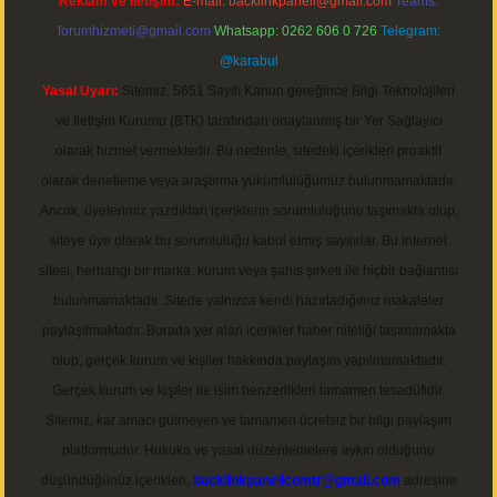
Reklam ve İletişim:
E-mail:
backlinkpaneli@gmail.com
Teams:
forumhizmeti@gmail.com
Whatsapp: 0262 606 0 726
Telegram:
@karabul
Yasal Uyarı:
Sitemiz, 5651 Sayılı Kanun gereğince Bilgi Teknolojileri
ve İletişim Kurumu (BTK) tarafından onaylanmış bir Yer Sağlayıcı
olarak hizmet vermektedir. Bu nedenle, sitedeki içerikleri proaktif
olarak denetleme veya araştırma yükümlülüğümüz bulunmamaktadır.
Ancak, üyelerimiz yazdıkları içeriklerin sorumluluğunu taşımakta olup,
siteye üye olarak bu sorumluluğu kabul etmiş sayılırlar. Bu internet
sitesi, herhangi bir marka, kurum veya şahıs şirketi ile hiçbir bağlantısı
bulunmamaktadır. Sitede yalnızca kendi hazırladığımız makaleler
paylaşılmaktadır. Burada yer alan içerikler haber niteliği taşımamakta
olup, gerçek kurum ve kişiler hakkında paylaşım yapılmamaktadır.
Gerçek kurum ve kişiler ile isim benzerlikleri tamamen tesadüfidir.
Sitemiz, kar amacı gütmeyen ve tamamen ücretsiz bir bilgi paylaşım
platformudur. Hukuka ve yasal düzenlemelere aykırı olduğunu
düşündüğünüz içerikleri,
backlinkpanelicomtr@gmail.com
adresine