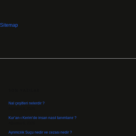
Sitemap
SIDEBAR
SON YAZILAR
Nal çeşitleri nelerdir ?
Ağustos 8, 2026
Kur’an-ı Kerim’de insan nasıl tanımlanır ?
Ağustos 6, 2026
Ayrımcılık Suçu nedir ve cezası nedir ?