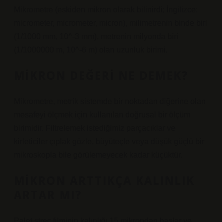
Mikrometre (eskiden mikron olarak bilinirdi; İngilizce:
micrometer, micrometer, micron), milimetrenin binde biri
(1/1000 mm, 10^-3 mm), metrenin milyonda biri
(1/1000000 m, 10^-6 m) olan uzunluk birimi.
MIKRON DEĞERI NE DEMEK?
Mikrometre, metrik sistemde bir noktadan diğerine olan
mesafeyi ölçmek için kullanılan doğrusal bir ölçüm
birimidir. Filtrelemek istediğimiz parçacıklar ve
kirleticiler çıplak gözle, büyüteçle veya düşük güçlü bir
mikroskopla bile görülemeyecek kadar küçüktür.
MIKRON ARTTIKÇA KALINLIK
ARTAR MI?
Palet streç filminin kalınlığı 15 mikrondan başlar ve