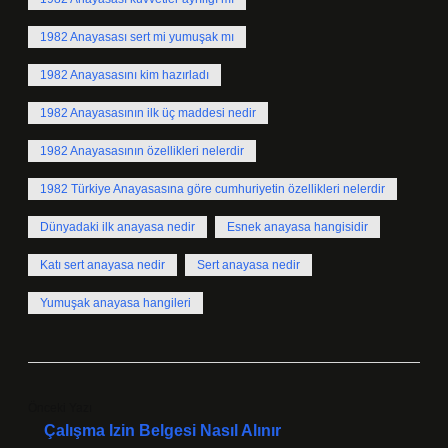
1982 Anayasası sert mi yumuşak mı
1982 Anayasasını kim hazırladı
1982 Anayasasının ilk üç maddesi nedir
1982 Anayasasının özellikleri nelerdir
1982 Türkiye Anayasasına göre cumhuriyetin özellikleri nelerdir
Dünyadaki ilk anayasa nedir
Esnek anayasa hangisidir
Katı sert anayasa nedir
Sert anayasa nedir
Yumuşak anayasa hangileri
Önceki Yazı
Çalışma Izin Belgesi Nasıl Alınır