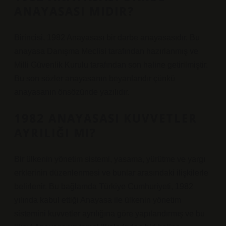
ANAYASASI MIDIR?
Birincisi, 1982 Anayasası bir darbe anayasasıdır. Bu
anayasa Danışma Meclisi tarafından hazırlanmış ve
Milli Güvenlik Kurulu tarafından son haline getirilmiştir.
Bu son sözler anayasanın beyanlarıdır çünkü
anayasanın önsözünde yazılıdır.
1982 ANAYASASI KUVVETLER
AYRILIĞI MI?
Bir ülkenin yönetim sistemi, yasama, yürütme ve yargı
erklerinin düzenlenmesi ve bunlar arasındaki ilişkilerle
belirlenir. Bu bağlamda Türkiye Cumhuriyeti, 1982
yılında kabul ettiği Anayasa ile ülkenin yönetim
sistemini kuvvetler ayrılığına göre yapılandırmış ve bu