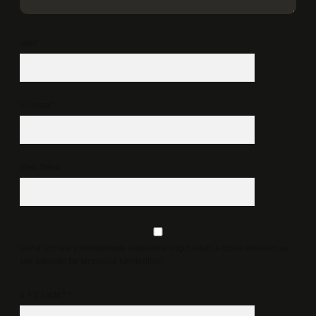
İsim*
E-Posta*
Web Sitesi
Daha sonraki yorumlarımda kullanılması için adım, e-posta adresim ve
site adresim bu tarayıcıya kaydedilsin.
6 + 2 kaçtır?
*