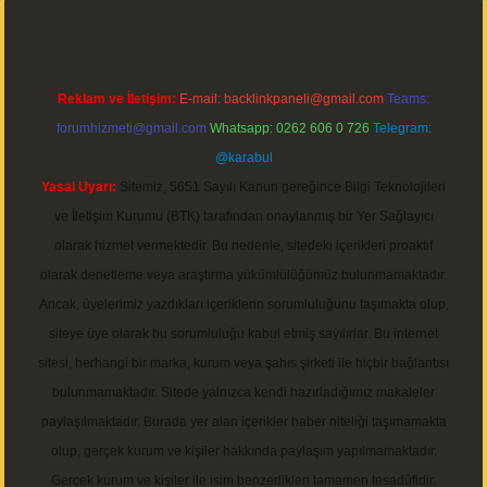
Reklam ve İletişim:
E-mail:
backlinkpaneli@gmail.com
Teams:
forumhizmeti@gmail.com
Whatsapp: 0262 606 0 726
Telegram:
@karabul
Yasal Uyarı:
Sitemiz, 5651 Sayılı Kanun gereğince Bilgi Teknolojileri
ve İletişim Kurumu (BTK) tarafından onaylanmış bir Yer Sağlayıcı
olarak hizmet vermektedir. Bu nedenle, sitedeki içerikleri proaktif
olarak denetleme veya araştırma yükümlülüğümüz bulunmamaktadır.
Ancak, üyelerimiz yazdıkları içeriklerin sorumluluğunu taşımakta olup,
siteye üye olarak bu sorumluluğu kabul etmiş sayılırlar. Bu internet
sitesi, herhangi bir marka, kurum veya şahıs şirketi ile hiçbir bağlantısı
bulunmamaktadır. Sitede yalnızca kendi hazırladığımız makaleler
paylaşılmaktadır. Burada yer alan içerikler haber niteliği taşımamakta
olup, gerçek kurum ve kişiler hakkında paylaşım yapılmamaktadır.
Gerçek kurum ve kişiler ile isim benzerlikleri tamamen tesadüfidir.