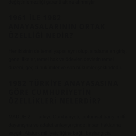
değiştirilemezliği garanti altına alınmıştır.
1961 ILE 1982
ANAYASALARININ ORTAK
ÖZELLIĞI NEDIR?
Her ikisinin de temel yapısı aynı olup, sıralamaları giriş,
genel ilkeler, temel hak ve ödevler, devletin temel
düzeni, geçici hükümler ve son hükümler şeklindedir.
1982 TÜRKIYE ANAYASASINA
GÖRE CUMHURIYETIN
ÖZELLIKLERI NELERDIR?
MADDE 2 – Türkiye Cumhuriyeti, toplumsal barış, millî
dayanışma ve adalet anlayışı içinde, insan haklarına
saygılı, Atatürk milliyetçiliğine bağlı, başlangıçta