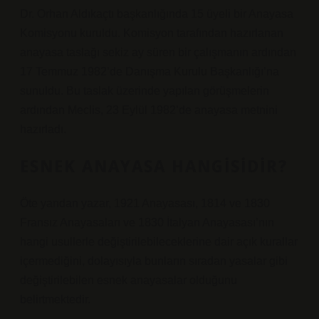
Dr. Orhan Aldıkaçtı başkanlığında 15 üyeli bir Anayasa
Komisyonu kuruldu. Komisyon tarafından hazırlanan
anayasa taslağı sekiz ay süren bir çalışmanın ardından
17 Temmuz 1982’de Danışma Kurulu Başkanlığı’na
sunuldu. Bu taslak üzerinde yapılan görüşmelerin
ardından Meclis, 23 Eylül 1982’de anayasa metnini
hazırladı.
ESNEK ANAYASA HANGISIDIR?
Öte yandan yazar, 1921 Anayasası, 1814 ve 1830
Fransız Anayasaları ve 1830 İtalyan Anayasası’nın
hangi usullerle değiştirilebileceklerine dair açık kurallar
içermediğini, dolayısıyla bunların sıradan yasalar gibi
değiştirilebilen esnek anayasalar olduğunu
belirtmektedir.