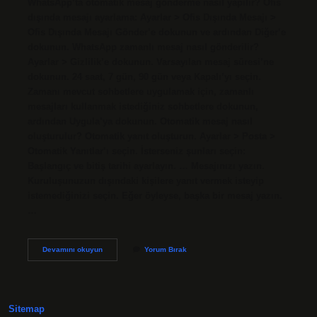
WhatsApp’ta otomatik mesaj gönderme nasıl yapılır? Ofis
dışında mesajı ayarlama: Ayarlar > Ofis Dışında Mesajı >
Ofis Dışında Mesajı Gönder’e dokunun ve ardından Diğer’e
dokunun. WhatsApp zamanlı mesaj nasıl gönderilir?
Ayarlar > Gizlilik’e dokunun. Varsayılan mesaj süresi’ne
dokunun. 24 saat, 7 gün, 90 gün veya Kapalı’yı seçin.
Zamanı mevcut sohbetlere uygulamak için, zamanlı
mesajları kullanmak istediğiniz sohbetlere dokunun,
ardından Uygula’ya dokunun. Otomatik mesaj nasıl
oluşturulur? Otomatik yanıt oluşturun. Ayarlar > Posta >
Otomatik Yanıtlar’ı seçin. İsterseniz şunları seçin:
Başlangıç ​​ve bitiş tarihi ayarlayın. … Mesajınızı yazın.
Kuruluşunuzun dışındaki kişilere yanıt vermek isteyip
istemediğinizi seçin. Eğer öyleyse, başka bir mesaj yazın.
…
Whatsapptan
Devamını okuyun
Yorum Bırak
Otomatik
Mesaj
Nasıl
Gönderilir
Sitemap