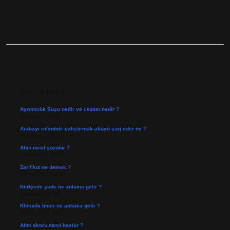
SIDEBAR
SON YAZILAR
Ayrımcılık Suçu nedir ve cezası nedir ?
Ağustos 5, 2026
Arabayı rölantide çalıştırmak aküyü şarj eder mi ?
Ağustos 4, 2026
Altın nasıl çözülür ?
Temmuz 30, 2026
Zarif kız ne demek ?
Temmuz 29, 2026
Kürtçede yade ne anlama gelir ?
Temmuz 27, 2026
Klimada tımer ne anlama gelir ?
Temmuz 25, 2026
Abm akoru nasıl basılır ?