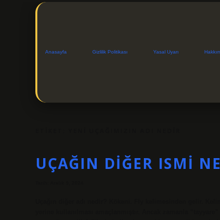
Anasayfa
Gizlilik Politikası
Yasal Uyarı
Hakkı
ETIKET:
YENI UÇAĞIMIZIN ADI NEDIR
UÇAĞIN DIĞER ISMI N
Tarih: Aralık 9, 2024
Uçağın diğer adı nedir? Kökeni. Fly kelimesinden gelir. Keli
yerine kullanılması amaçlanmıştır. Ancak zamanla “tayyare” ke