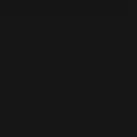
 TC-J ve TC-T ile başlar. Tescil işaretiyle birlikte uçaklara, Türk Hava
simleri atanır. Yeni uçağımızın adı nedir? Türkiye’nin ilk milli savaş
ürk Havacılık ve Uzay Sanayii AŞ (TUSAŞ) Genel Müdürü Temel Kotil,
eet…