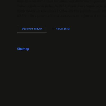
neye göre verilir? Filoda kullanılan uçakların tescil işaretleri
Yolları içinde uçak tipleri de dahil olmak üzere temalı uçak i
uçağı KAAN, ilk uçuşunu 21 Şubat 2024’te gerçekleştirdi. T
KAAN’ın ilk uçuşunda 13 dakika havada kaldığını ve 8 bin f
Uçağın
Devamını okuyun
Yorum Bırak
Diğer
Ismi
Nedir
Sitemap