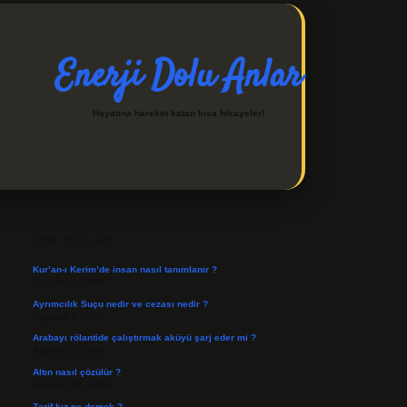
Enerji Dolu Anlar
Hayatına hareket katan kısa hikayeler!
SIDEBAR
https://ilbetgir.net/
betexper indir
SON YAZILAR
Kur’an-ı Kerim’de insan nasıl tanımlanır ?
Ağustos 6, 2026
Ayrımcılık Suçu nedir ve cezası nedir ?
Ağustos 5, 2026
Arabayı rölantide çalıştırmak aküyü şarj eder mi ?
Ağustos 4, 2026
Altın nasıl çözülür ?
Temmuz 30, 2026
Zarif kız ne demek ?