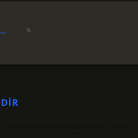
mızda
EDIR
me, Türk dil reformu sırasında türetilmiş ve başlangıçta “havaalanı”
limesi önerilen uçku (“tayyare”) ile değiştirilmiştir. Uçak isimleri