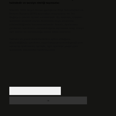
halindedir ve tavsiye niteliği taşımazlar.
Sitemiz, 5651 Sayılı Kanun gereğince Bilgi Teknolojileri ve
İletişim Kurumu (BTK) tarafından onaylanmış bir Yer
Sağlayıcı olarak hizmet vermektedir. Bu nedenle, sitedeki
içerikleri proaktif olarak denetleme veya araştırma
yükümlülüğümüz bulunmamaktadır. Ancak, üyelerimiz
yazdıkları içeriklerin sorumluluğunu taşımakta olup, siteye
üye olarak bu sorumluluğu kabul etmiş sayılırlar.
Hukuka ve yasal düzenlemelere aykırı olduğunu
düşündüğünüz içerikleri,
backlinkpanelicomtr@gmail.com
adresine bildirmeniz halinde, ilgili içerikler yasal süre
içerisinde sitemizden kaldırılacaktır.
Arama