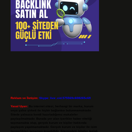
Reklam ve İletişim:
Skype: live:.cid.575569c608265c69
Yasal Uyarı:
Bu internet sitesi, herhangi bir marka, kurum
veya şahıs şirketi ile hiçbir bağlantısı bulunmamaktadır.
Sitede yalnızca kendi hazırladığımız makaleler
paylaşılmaktadır. Burada yer alan içerikler haber niteliği
taşımamakta olup, gerçek kurum ve kişiler hakkında
paylaşım yapılmamaktadır. Gerçek kurum ve kişiler ile isim
benzerlikleri tamamen tesadüfidir. Sitemizdeki bilgiler taslak