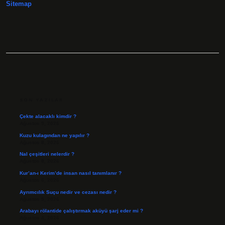
Sitemap
Olmuş
SIDEBAR
SON YAZILAR
Çekte alacaklı kimdir ?
Ağustos 9, 2026
Kuzu kulagından ne yapılır ?
Ağustos 8, 2026
Nal çeşitleri nelerdir ?
Ağustos 8, 2026
Kur’an-ı Kerim’de insan nasıl tanımlanır ?
Ağustos 6, 2026
Ayrımcılık Suçu nedir ve cezası nedir ?
Ağustos 5, 2026
Arabayı rölantide çalıştırmak aküyü şarj eder mi ?
Ağustos 4, 2026