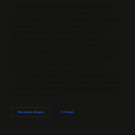
Türkiye NATO’ya hangi olay sonucunda üye olmuştur?
Türkiye’nin NATO Üyeliğine İlişkin Protokol 17 Ekim
1951’de imzalandı. Türkiye Cumhuriyeti’nin Kuzey Atlantik
Antlaşması’na Katılımına Dair Kanun 18 Şubat 1952’de
kabul edildi ve ülkemiz o gün Yunanistan ile birlikte
NATO’ya üye oldu. Türkiye neden NATO’ya girdi?
Bölgemizdeki ciddi güvenlik sorunları nedeniyle ülkemizin
tehdit altında olabileceği ihtimali göz önüne alınarak NATO
Savunma Planlama Komitesi, İttifak’ın Kuzey Atlantik
Antlaşması’nın 4. maddesi kapsamında Türkiye’ye
savunma yardımı yapması hususunda mutabakata
varmıştır. Türkiye hangi partinin iktidarında NATO’ya üye
oldu? CHP ve DP hükümetleri döneminde dış politikada en
önemli konu güvenlikti. CHP hükümeti döneminde NATO
üyeliği için önlemler alındı…
Türkiye
Devamını okuyun
6 Yorum
Hangi
Gelişme
Sonucu
Natoya
Üye