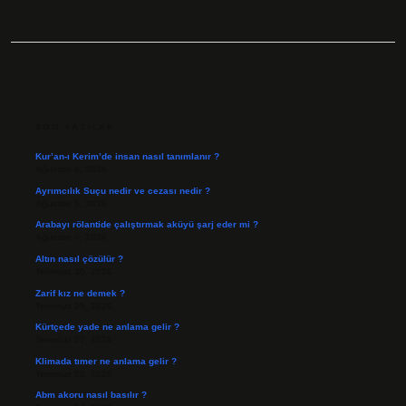
SIDEBAR
SON YAZILAR
Kur’an-ı Kerim’de insan nasıl tanımlanır ?
Ağustos 6, 2026
Ayrımcılık Suçu nedir ve cezası nedir ?
Ağustos 5, 2026
Arabayı rölantide çalıştırmak aküyü şarj eder mi ?
Ağustos 4, 2026
Altın nasıl çözülür ?
Temmuz 30, 2026
Zarif kız ne demek ?
Temmuz 29, 2026
Kürtçede yade ne anlama gelir ?
Temmuz 27, 2026
Klimada tımer ne anlama gelir ?
Temmuz 25, 2026
Abm akoru nasıl basılır ?