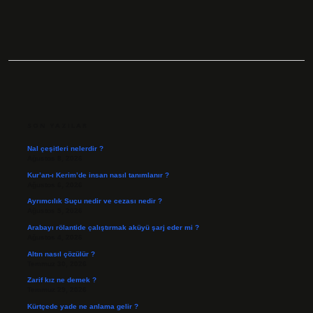
SIDEBAR
SON YAZILAR
Nal çeşitleri nelerdir ?
Ağustos 8, 2026
Kur’an-ı Kerim’de insan nasıl tanımlanır ?
Ağustos 6, 2026
Ayrımcılık Suçu nedir ve cezası nedir ?
Ağustos 5, 2026
Arabayı rölantide çalıştırmak aküyü şarj eder mi ?
Ağustos 4, 2026
Altın nasıl çözülür ?
Temmuz 30, 2026
Zarif kız ne demek ?
Temmuz 29, 2026
Kürtçede yade ne anlama gelir ?