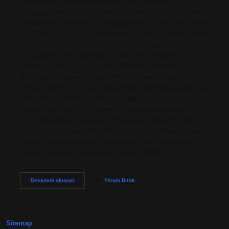
İstanbul’da Yahudiler nerede yaşıyor? İstanbul
sinagoglarının çoğunluğu bu gruba aittir. Örneğin Bakırköy,
Caddebostan ve Yeniköy sinagoglarına bulundukları semtin
adı, Zülfaris Sinagogu’na bulunduğu sokağın adı (bugünkü
Perçemli Sokak, eski Zülfaris Sokak), Çorapçı Han
Sinagogu’na ise bulunduğu binanın adı verilmiştir.
Yahudileri Türkiye’ye kim getirdi? Fatih döneminde,
Almanya’dan gelen bir grup Yahudi Osmanlı topraklarına
yerleşti (1470). II. Beyazıd döneminde, 1492’de İspanya’dan
(Sefarad) ve 1497’de Portekiz’den kaçan yüz binlerce
Yahudi kabul edildi ve Osmanlı topraklarına yerleştirildi [8].
İzmir Yahudilerine ne denir? Yaşadıkları ülkelerden göç
etmek zorunda kalan Yahudilerin İzmir’e geldikten sonra
yaşam mücadelesi verdiği kortejolar, artık düşük ücretle
çalışan bekarların ve yetimlerin yuvası haline…
Türkiyede
Devamını okuyun
Yorum Bırak
Yahudiler
Nerede
Yaşıyor
Sitemap