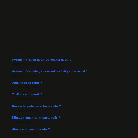
SIDEBAR
SON YAZILAR
Ayrımcılık Suçu nedir ve cezası nedir ?
Ağustos 5, 2026
Arabayı rölantide çalıştırmak aküyü şarj eder mi ?
Ağustos 4, 2026
Altın nasıl çözülür ?
Temmuz 30, 2026
Zarif kız ne demek ?
Temmuz 29, 2026
Kürtçede yade ne anlama gelir ?
Temmuz 27, 2026
Klimada tımer ne anlama gelir ?
Temmuz 25, 2026
Abm akoru nasıl basılır ?
Temmuz 24, 2026