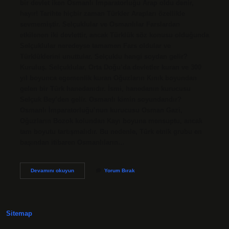
bir devlet iken Osmanlı İmparatorluğu Arap oldu denir,
hayır! Tarihte hiçbir zaman Türkler Arapları özellikle
sevmemiştir. Selçuklular ve Osmanlılar Farslardan
etkilenen iki devlettir, ancak Türklük söz konusu olduğunda
Selçuklular neredeyse tamamen Fars oldular ve
Türklüklerini unuttular. Selçuklu hangi soydan gelir?
Kuruluş. Selçuklular, Orta Doğu’da devletler kuran ve 300
yıl boyunca egemenlik kuran Oğuzların Kınık boyundan
gelen bir Türk hanedanıdır. İsmi, hanedanın kurucusu
Selçuk Bey’den gelir. Osmanlı kimin soyundandır?
Osmanlı İmparatorluğu’nun kurucusu Osman Gazi,
Oğuzların Bozok kolundan Kayı boyuna mensuptu, ancak
tam boyutu tartışmalıdır. Bu nedenle, Türk etnik grubu en
başından itibaren Osmanlıların…
Osmanlı
Devamını okuyun
Yorum Bırak
Selçuklu
Soyundan
Mı
Sitemap