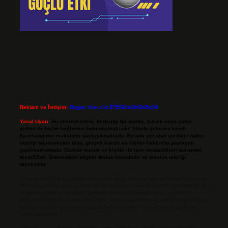
Reklam ve İletişim:
Skype: live:.cid.575569c608265c69
Yasal Uyarı:
Bu internet sitesi, herhangi bir marka, kurum veya şahıs
şirketi ile hiçbir bağlantısı bulunmamaktadır. Sitede yalnızca kendi
hazırladığımız makaleler paylaşılmaktadır. Burada yer alan içerikler haber
niteliği taşımamakta olup, gerçek kurum ve kişiler hakkında paylaşım
yapılmamaktadır. Gerçek kurum ve kişiler ile isim benzerlikleri tamamen
tesadüfidir. Sitemizdeki bilgiler taslak halindedir ve tavsiye niteliği
taşımazlar.
Sitemiz, 5651 Sayılı Kanun gereğince Bilgi Teknolojileri ve İletişim Kurumu
(BTK) tarafından onaylanmış bir Yer Sağlayıcı olarak hizmet vermektedir. Bu
nedenle, sitedeki içerikleri proaktif olarak denetleme veya araştırma
yükümlülüğümüz bulunmamaktadır. Ancak, üyelerimiz yazdıkları içeriklerin
sorumluluğunu taşımakta olup, siteye üye olarak bu sorumluluğu kabul
etmiş sayılırlar.