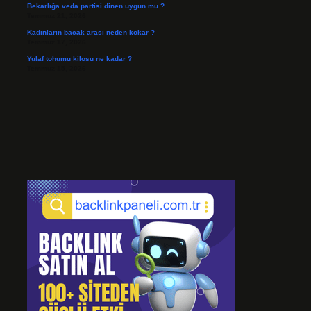
Bekarlığa veda partisi dinen uygun mu ?
Temmuz 21, 2026
Kadınların bacak arası neden kokar ?
Temmuz 17, 2026
Yulaf tohumu kilosu ne kadar ?
Temmuz 15, 2026