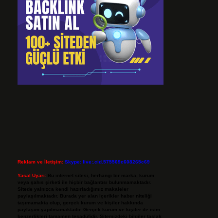
Reklam ve İletişim:
Skype: live:.cid.575569c608265c69
Yasal Uyarı:
Bu internet sitesi, herhangi bir marka, kurum
veya şahıs şirketi ile hiçbir bağlantısı bulunmamaktadır.
Sitede yalnızca kendi hazırladığımız makaleler
paylaşılmaktadır. Burada yer alan içerikler haber niteliği
taşımamakta olup, gerçek kurum ve kişiler hakkında
paylaşım yapılmamaktadır. Gerçek kurum ve kişiler ile isim
benzerlikleri tamamen tesadüfidir. Sitemizdeki bilgiler taslak