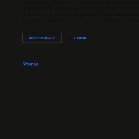
isteyen kişiler, Türkiye’nin 43 noktasında bulunan seyahat sağ
ayda yapılır? Rotavirüs aşısı, özel bir aşı olarak ağızdan daml
(Rotavirüs aşısı, markasına bağlı olarak 2 veya 3 doz halind
Bebeğiniz tüberküloz aşısı (BCG) olduysa döküntü meydana g
Özel
Devamını okuyun
2 Yorum
Aşılar
Sağlık
Ocağında
Yapılır
Mı
Sitemap