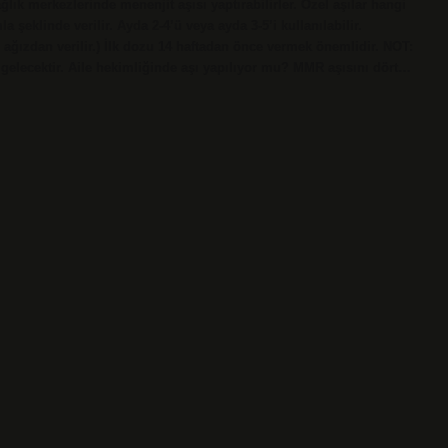
lık merkezlerinde menenjit aşısı yaptırabilirler. Özel aşılar hangi
a şeklinde verilir. Ayda 2-4’ü veya ayda 3-5’i kullanılabilir.
e ağızdan verilir.) İlk dozu 14 haftadan önce vermek önemlidir. NOT:
elecektir. Aile hekimliğinde aşı yapılıyor mu? MMR aşısını dört…