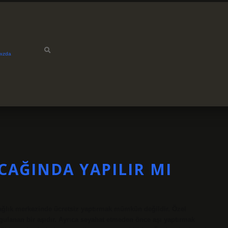
mızda
CAĞINDA YAPILIR MI
 sağlık merkezinde ücretsiz yaptırmak mümkün değildir. Özel
uygulanan bir aşıdır. Ayrıca seyahat etmeden önce aşı yaptırmak