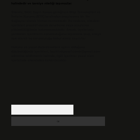
halindedir ve tavsiye niteliği taşımazlar.
Sitemiz, 5651 Sayılı Kanun gereğince Bilgi Teknolojileri ve
İletişim Kurumu (BTK) tarafından onaylanmış bir Yer
Sağlayıcı olarak hizmet vermektedir. Bu nedenle, sitedeki
içerikleri proaktif olarak denetleme veya araştırma
yükümlülüğümüz bulunmamaktadır. Ancak, üyelerimiz
yazdıkları içeriklerin sorumluluğunu taşımakta olup, siteye
üye olarak bu sorumluluğu kabul etmiş sayılırlar.
Hukuka ve yasal düzenlemelere aykırı olduğunu
düşündüğünüz içerikleri,
backlinkpanelicomtr@gmail.com
adresine bildirmeniz halinde, ilgili içerikler yasal süre
içerisinde sitemizden kaldırılacaktır.
Arama