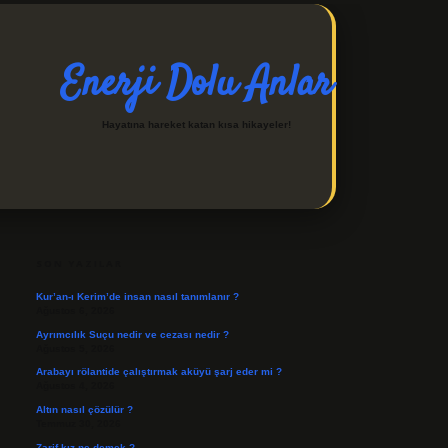
Enerji Dolu Anlar
Hayatına hareket katan kısa hikayeler!
SIDEBAR
https://ilbetgir.net/
betex
SON YAZILAR
Kur’an-ı Kerim’de insan nasıl tanımlanır ?
Ağustos 6, 2026
Ayrımcılık Suçu nedir ve cezası nedir ?
Ağustos 5, 2026
Arabayı rölantide çalıştırmak aküyü şarj eder mi ?
Ağustos 4, 2026
Altın nasıl çözülür ?
Temmuz 30, 2026
Zarif kız ne demek ?