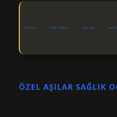
Anasayfa
Gizlilik Politikası
Yasal Uyarı
Hakkı
ETIKET:
ÖZEL AŞILARI SIGORTA KARŞILAR MI
ÖZEL AŞILAR SAĞLIK O
Tarih: Eylül 8, 2024
Menenjit aşısı sağlık ocağında yapılır mı? Menenjit aşısını
aşılardan biri olan menenjit aşısı, genellikle hastanelerde 