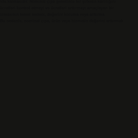
 kalmasıdır. Nominal çıpa genellikle bir şirketin kârlılığını
retleri kontrol etmeyi ve ücretleri arttırmayı amaçlayan bir
arttırmasının temel nedeni, değerini koruma veya arttırma
 Bu nedenle, nominal çıpa, ürün veya hizmetin değerini arttırmak