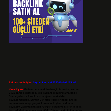
Reklam ve İletişim:
Skype: live:.cid.575569c608265c69
Yasal Uyarı:
Bu internet sitesi, herhangi bir marka, kurum
veya şahıs şirketi ile hiçbir bağlantısı bulunmamaktadır.
Sitede yalnızca kendi hazırladığımız makaleler
paylaşılmaktadır. Burada yer alan içerikler haber niteliği
taşımamakta olup, gerçek kurum ve kişiler hakkında
paylaşım yapılmamaktadır. Gerçek kurum ve kişiler ile isim
benzerlikleri tamamen tesadüfidir. Sitemizdeki bilgiler taslak