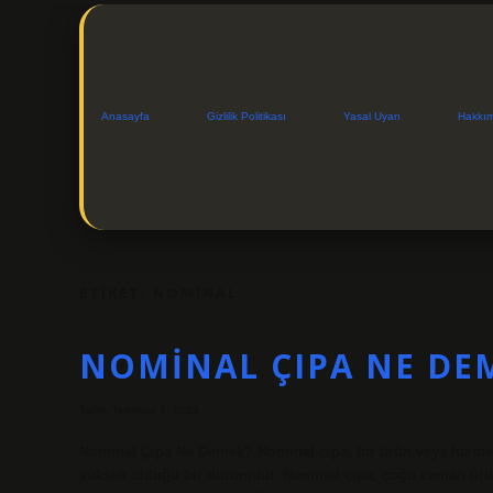
Anasayfa
Gizlilik Politikası
Yasal Uyarı
Hakkı
ETIKET:
NOMINAL
NOMINAL ÇIPA NE DE
Tarih: Temmuz 7, 2024
Nominal Çıpa Ne Demek? Nominal çıpa, bir ürün veya hizmet
yüksek olduğu bir durumdur. Nominal çıpa, çoğu zaman ürün