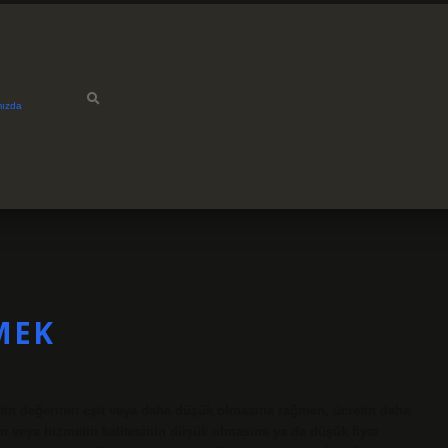
mızda
MEK
in değerinin eşit veya daha düşük olmasına rağmen, ücretin daha
 veya hizmetin kalitesinin düşük olmasına ya da düşük fiyat