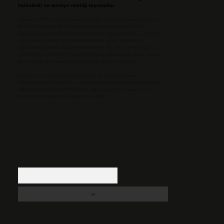
halindedir ve tavsiye niteliği taşımazlar.
Sitemiz, 5651 Sayılı Kanun gereğince Bilgi Teknolojileri ve
İletişim Kurumu (BTK) tarafından onaylanmış bir Yer
Sağlayıcı olarak hizmet vermektedir. Bu nedenle, sitedeki
içerikleri proaktif olarak denetleme veya araştırma
yükümlülüğümüz bulunmamaktadır. Ancak, üyelerimiz
yazdıkları içeriklerin sorumluluğunu taşımakta olup, siteye
üye olarak bu sorumluluğu kabul etmiş sayılırlar.
Hukuka ve yasal düzenlemelere aykırı olduğunu
düşündüğünüz içerikleri,
backlinkpanelicomtr@gmail.com
adresine bildirmeniz halinde, ilgili içerikler yasal süre
içerisinde sitemizden kaldırılacaktır.
Arama