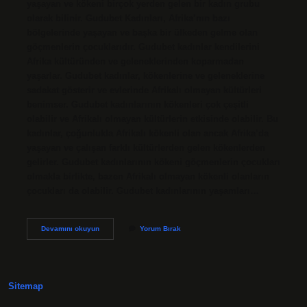
yaşayan ve kökeni birçok yerden gelen bir kadın grubu
olarak bilinir. Gudubet Kadınları, Afrika’nın bazı
bölgelerinde yaşayan ve başka bir ülkeden gelme olan
göçmenlerin çocuklarıdır. Gudubet kadınlar kendilerini
Afrika kültüründen ve geleneklerinden koparmadan
yaşarlar. Gudubet kadınlar, kökenlerine ve geleneklerine
sadakat gösterir ve evlerinde Afrikalı olmayan kültürleri
benimser. Gudubet kadınlarının kökenleri çok çeşitli
olabilir ve Afrikalı olmayan kültürlerin etkisinde olabilir. Bu
kadınlar, çoğunlukla Afrikalı kökenli olan ancak Afrika’da
yaşayan ve çalışan farklı kültürlerden gelen kökenlerden
gelirler. Gudubet kadınlarının kökeni göçmenlerin çocukları
olmakla birlikte, bazen Afrikalı olmayan kökenli olanların
çocukları da olabilir. Gudubet kadınlarının yaşamları…
Gudubet
Devamını okuyun
Yorum Bırak
kadın
ne
demek
Sitemap