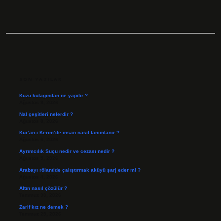
SIDEBAR
SON YAZILAR
Kuzu kulagından ne yapılır ?
Ağustos 8, 2026
Nal çeşitleri nelerdir ?
Ağustos 8, 2026
Kur’an-ı Kerim’de insan nasıl tanımlanır ?
Ağustos 6, 2026
Ayrımcılık Suçu nedir ve cezası nedir ?
Ağustos 5, 2026
Arabayı rölantide çalıştırmak aküyü şarj eder mi ?
Ağustos 4, 2026
Altın nasıl çözülür ?
Temmuz 30, 2026
Zarif kız ne demek ?
Temmuz 29, 2026