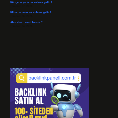
Kürtçede yade ne anlama gelir ?
Temmuz 27, 2026
Klimada tımer ne anlama gelir ?
Temmuz 25, 2026
Abm akoru nasıl basılır ?
Temmuz 24, 2026